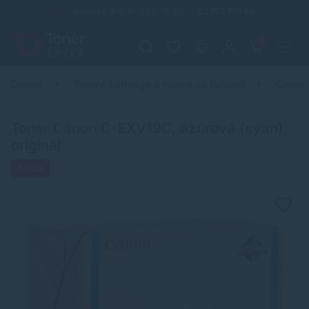
Infolinka (PO-PI: 8:00-15:30)
02 772 770 60
0
Domov
Tonery, cartridge a náplne do tlačiarní
Canon
Toner Canon C-EXV19C, azúrová (cyan),
originál
Akcia