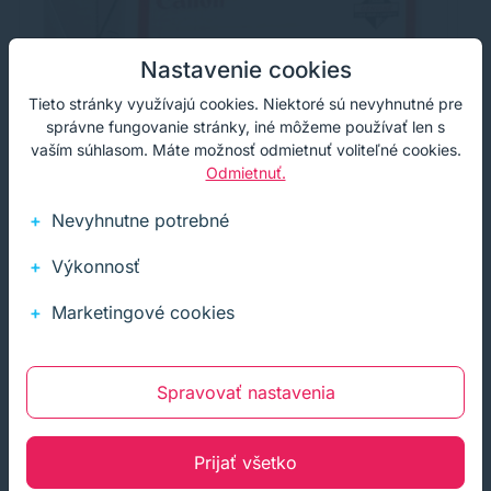
Nastavenie cookies
Tieto stránky využívajú cookies. Niektoré sú nevyhnutné pre
správne fungovanie stránky, iné môžeme používať len s
vaším súhlasom. Máte možnosť odmietnuť voliteľné cookies.
Odmietnuť.
Nevyhnutne potrebné
Výkonnosť
Marketingové cookies
Toner Canon C-EXV19M, purpurová
T
Spravovať nastavenia
(magenta), originál
o
Originálny laserový toner s kapacitou 1600 strán od
Or
výrobcu Canon. S originálnym tonerom dosiahnete
vý
Prijať všetko
vždy kvalitný výtlačok.
vž