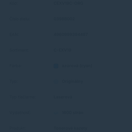
Kód:
CEXV19C-ORG
Číslo dielu:
0398B002
EAN:
4960999394497
Sortiment:
C-EXV19
Farba:
azúrová (cyan)
Typ:
Originálny
Typ tlačiarne:
Laserová
Výdatnosť:
1600 strán
Produkt:
Tonerové kazety