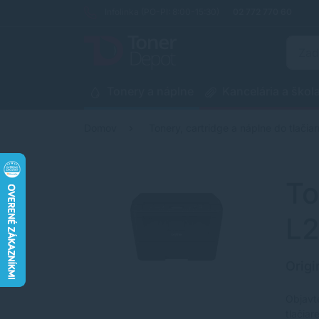
Infolinka (PO-PI: 8:00-15:30)
02 772 770 60
Tonery a náplne
Kancelária a škol
Domov
Tonery, cartridge a náplne do tlačiar
To
L
Origi
Objavt
tlačia