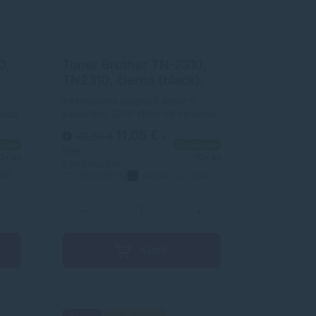
0,
Toner Brother TN-2310,
TN2310, čierna (black),
alternatívny
Alternatívny laserový toner s
obcu
kapacitou 1200 strán od výrobcu
v
s dlhoročnými skúsenosťami v
11,05 €
12,30 €
s
erov.
oblasti výroby laserových tonerov.
lade
Na sklade
ý s
Toner je kvalitou porovnateľný s
DPH
0+ ks
10+ ks
m.
originálnym laserovým tonerom.
8,98 €
bez DPH
00
Alternatívny
čierna
1200
strán
+
−
+
Kúpiť