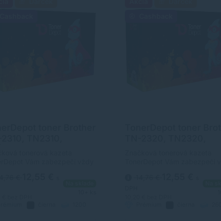
cia
Darček
Akcia
Darček
Cashback
Cashback
erDepot toner Brother
TonerDepot toner Bro
2310, TN2310,
TN-2320, TN2320,
MIUM, čierna (black)
PRÉMIUM, čierna (bla
ková tonerová kazeta
Značková tonerová kazeta
erDepot Vám zabezpečí vždy
TonerDepot Vám zabezpečí 
itnú tlač. Jej kapacita je 1200
kvalitnú tlač. Jej kapacita je
12,55 €
12,55 €
4,76 €
14,76 €
s
s
n. Kvalita tonerovej kazety
strán. Kvalita tonerovej kazet
Na sklade
Na sk
rDepot je na úrovni
TonerDepot je na úrovni
DPH
10+ ks
1
inálneho spotrebného
originálneho spotrebného
0 €
bez DPH
10,20 €
bez DPH
rémium
čierna
1200
Prémium
čierna
26
riálu.
materiálu.
strán
strán