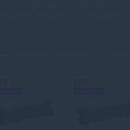
atívnych toneroch a náplniach získate funkčnosť porovnateľnú s ori
zodpovednosť za prípadné škody spôsobené našimi produktmi vo
kým filtrom ľahko nájdete vhodný toner alebo náplň podľa farby a typ
ment
Od najlacnejšieho
Od najdrahšieho
Podľa názvu (A
cia
Darček
Akcia
Darček
Cashback
Cashback