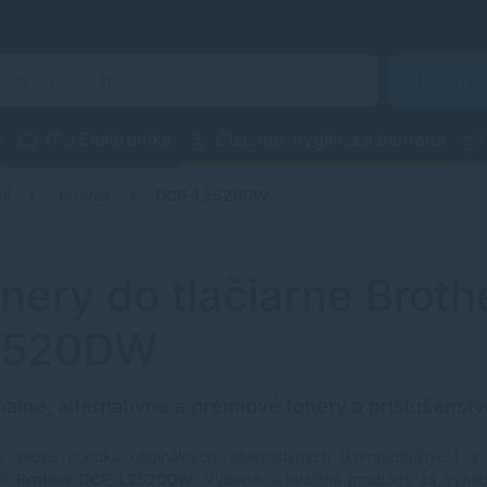
Hľadať
a
IT a Elektronika
Čistenie, hygiena a ochrana
ní
Brother
DCP-L2520DW
nery do tlačiarne Brot
2520DW
nálne, alternatívne a prémiové tonery a príslušenstv
e širokú ponuku originálnych, alternatívnych (kompatibilných) a
reň
Brother DCP-L2520DW
. Vyberte si kvalitné produkty za výhod