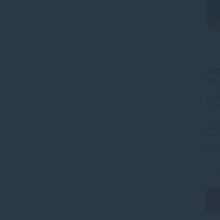
Opt
DR-
čie
Opti
Ton
kval
1200
22,
jedn
18,01
orig
P