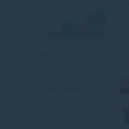
altern
nesie 
praktic
Sorti
Filter
Sortiment
Tonerové kazety
Ak
Optické jednotky
Všetky
Typ