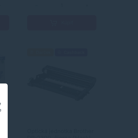
+
−
+
Kúpiť
Darček
Cashback
e
e
0,
Optická jednotka Brother
),
DR-2300, čierna (black),