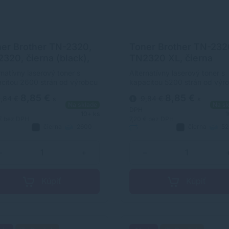
er Brother TN-2320,
Toner Brother TN-232
320, čierna (black),
TN2320 XL, čierna
ernatívny
(black), alternatívny
rnatívny laserový toner s
Alternatívny laserový toner s
citou 2600 strán od výrobcu
kapacitou 5200 strán od výr
horočnými skúsenosťami v
s dlhoročnými skúsenosťami 
8,85 €
8,85 €
,84 €
9,84 €
s
s
sti výroby laserových tonerov.
oblasti výroby laserových ton
Na sklade
Na sk
r je kvalitou porovnateľný s
Toner je kvalitou porovnateľn
DPH
10+ ks
1
inálnym laserovým tonerom.
originálnym laserovým tonero
 €
bez DPH
7,20 €
bez DPH
čierna
2600
čierna
52
natívny
strán
Alternatívny
strán
−
+
−
Kúpiť
Kúpiť