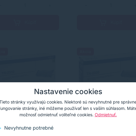
−
+
−
Kúpiť
Kúpiť
cia
Akcia
Nastavenie cookies
Tieto stránky využívajú cookies. Niektoré sú nevyhnutné pre správn
fungovanie stránky, iné môžeme používať len s vaším súhlasom. Mát
možnosť odmietnuť voliteľné cookies.
Odmietnuť.
Nevyhnutne potrebné
er Brother TN-2310,
Toner Brother TN-232
310, čierna (black),
TN2320, čierna (black