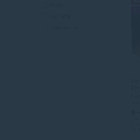
Ak
Akcia
Výpredaj
Odporúčame
Ton
TN-
PRÉ
Znač
Ton
kval
1
strá
Tone
DPH
orig
10,2
P
mate