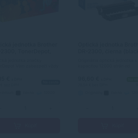
ická jednotka Brother
Optická jednotka Brot
2300, TonerDepot,
DR-2300, čierna (black
rna (black), prémium
originál
cká jednotka značky
Originálna optická jednotka s
erDepot Vám zabezpečí vždy
kapacitou 12000 strán od
itnú tlač. Jeho kapacita je
výrobcu Brother. Originálna
0 strán. Kvalita optickej
optická jednotka Vám zaručí
15 €
96,60 €
s DPH
s DPH
Na sk
Na ceste
otky TonerDepot je na úrovni
kvalitnú tlač.
 €
bez DPH
78,54 €
bez DPH
1
inálneho príslušenstva.
rémium
čierna
12000
Originálny
čierna
120
strán
strán
−
+
−
Kúpiť
Kúpiť