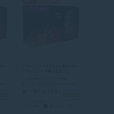
Akcia
Darček
Cashback
ther
TonerDepot toner Brother
TN-2320, TN2320 XL,
ck)
PRÉMIUM, čierna (black)
Značková tonerová kazeta
vždy
TonerDepot Vám zabezpečí vždy
 2600
kvalitnú tlač. Jej kapacita je 5200
12,55 €
14,76 €
s
y
strán. Kvalita tonerovej kazety
lade
Na sklade
TonerDepot je na úrovni
DPH
0+ ks
10+ ks
originálneho spotrebného
10,20 €
bez DPH
00
Prémium
čierna
5200
materiálu.
strán