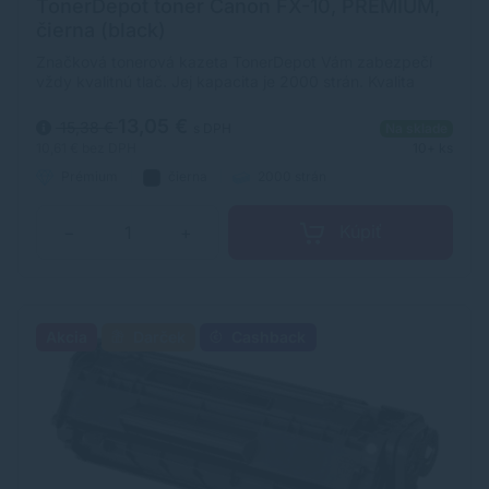
TonerDepot toner Canon FX-10, PRÉMIUM,
čierna (black)
Značková tonerová kazeta TonerDepot Vám zabezpečí
vždy kvalitnú tlač. Jej kapacita je 2000 strán. Kvalita
tonerovej kazety TonerDepot je na úrovni originálneho
spotrebného materiálu.
13,05 €
15,38 €
s DPH
Na sklade
10,61 €
bez DPH
10+ ks
Prémium
čierna
2000 strán
Kúpiť
−
+
Akcia
Darček
Cashback