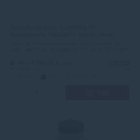
TonerDepot toner Canon FX-10,
desaťbalenie, PRÉMIUM, čierna (black)
Značková tonerová kazeta TonerDepot Vám zabezpečí
vždy kvalitnú tlač. Jej kapacita je 10 x 2000 strán. Kvalita
tonerovej kazety TonerDepot je na úrovni originálneho
spotrebného materiálu.
109,75 €
129,15 €
s DPH
Na sklade
89,23 €
bez DPH
1+ ks
Prémium
čierna
10 x 2000 strán
Kúpiť
−
+