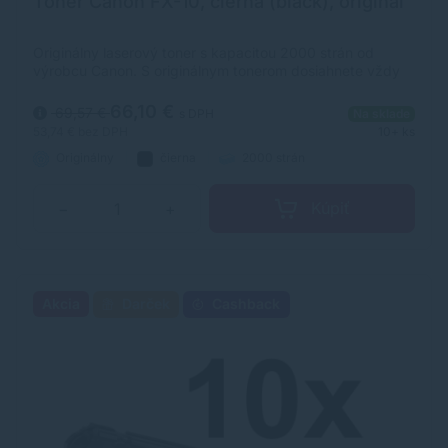
Toner Canon FX-10, čierna (black), originál
Originálny laserový toner s kapacitou 2000 strán od
výrobcu Canon. S originálnym tonerom dosiahnete vždy
kvalitný výtlačok.
66,10 €
69,57 €
s DPH
Na sklade
53,74 €
bez DPH
10+ ks
Originálny
čierna
2000 strán
Kúpiť
−
+
Akcia
Darček
Cashback