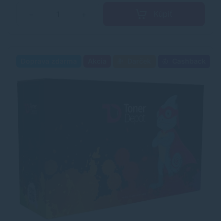
Kúpiť
−
+
Doprava zdarma
Akcia
Darček
Cashback