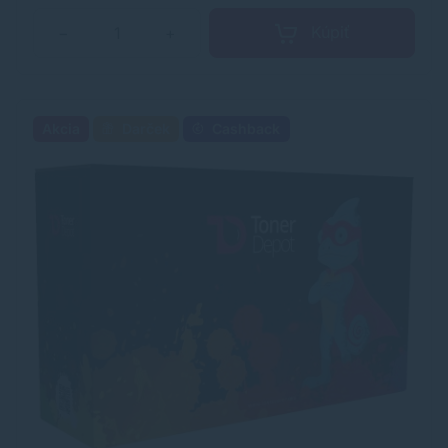
Kúpiť
−
+
Akcia
Darček
Cashback