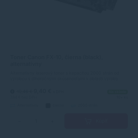
Toner Canon FX-10, čierna (black),
alternatívny
Alternatívny laserový toner s kapacitou 2000 strán od
výrobcu s dlhoročnými skúsenosťami v oblasti výroby
laserových tonerov. Toner je kvalitou porovnateľný s
originálnym laserovým tonerom.
9,40 €
10,46 €
s DPH
Na sklade
7,64 €
bez DPH
10+ ks
Alternatívny
čierna
2000 strán
Kúpiť
−
+