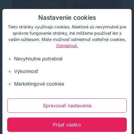
Nastavenie cookies
Tieto stránky využívajú cookies. Niektoré sú nevyhnutné pre
správne fungovanie stránky, iné môžeme používať len s
vaším súhlasom. Máte možnosť odmietnuť voliteľné cookies.
Odmietnuť.
TonerDepot toner Canon FX-10, päťbalenie,
Nevyhnutne potrebné
PRÉMIUM, čierna (black)
Značková tonerová kazeta TonerDepot Vám zabezpečí
Výkonnosť
vždy kvalitnú tlač. Jej kapacita je 5 x 2000 strán. Kvalita
tonerovej kazety TonerDepot je na úrovni originálneho
Marketingové cookies
spotrebného materiálu.
54,90 €
64,58 €
s DPH
Na sklade
44,63 €
bez DPH
5+ ks
Prémium
čierna
5 x 2000 strán
Spravovať nastavenia
Kúpiť
−
+
Prijať všetko