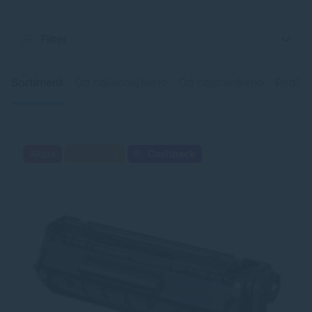
Filter
Sortiment
Od najlacnejšieho
Od najdrahšieho
Podľa 
Akcia
Darček
Cashback