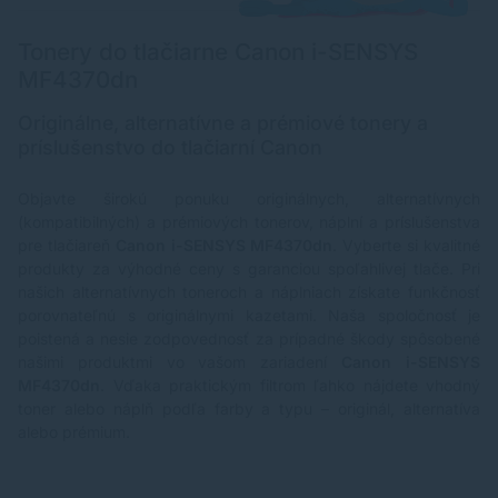
Tonery do tlačiarne Canon i-SENSYS
MF4370dn
Originálne, alternatívne a prémiové tonery a
príslušenstvo do tlačiarní Canon
Objavte širokú ponuku originálnych, alternatívnych
(kompatibilných) a prémiových tonerov, náplní a príslušenstva
pre tlačiareň
Canon i-SENSYS MF4370dn
. Vyberte si kvalitné
produkty za výhodné ceny s garanciou spoľahlivej tlače. Pri
našich alternatívnych toneroch a náplniach získate funkčnosť
porovnateľnú s originálnymi kazetami. Naša spoločnosť je
poistená a nesie zodpovednosť za prípadné škody spôsobené
našimi produktmi vo vašom zariadení
Canon i-SENSYS
MF4370dn
. Vďaka praktickým filtrom ľahko nájdete vhodný
toner alebo náplň podľa farby a typu – originál, alternatíva
alebo prémium.