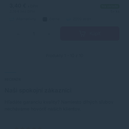
3,40 €
s DPH
Na sklade
2,76 €
bez DPH
5+ ks
Alternatívny
čierna
2000 strán
Kúpiť
−
+
Produkty 1 - 10 z 10
RECENZIE
Naši spokojní zákazníci
Hľadáte garanciu kvality? Namiesto dlhých sľubov
nechávame hovoriť našich klientov.