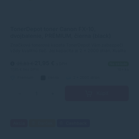
TonerDepot toner Canon FX-10,
dvojbalenie, PRÉMIUM, čierna (black)
Značková tonerová kazeta TonerDepot Vám zabezpečí
vždy kvalitnú tlač. Jej kapacita je 2 x 2000 strán. Kvalita
tonerovej kazety TonerDepot je na úrovni originálneho
spotrebného materiálu.
21,95 €
25,83 €
s DPH
Na sklade
17,85 €
bez DPH
10+ ks
Prémium
čierna
2 x 2000 strán
Kúpiť
−
+
Akcia
Darček
Cashback