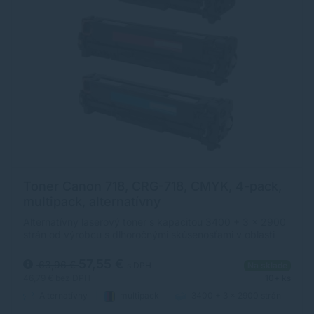
Toner Canon 718, CRG-718, CMYK, 4-pack,
multipack, alternatívny
Alternatívny laserový toner s kapacitou 3400 + 3 x 2900
strán od výrobcu s dlhoročnými skúsenosťami v oblasti
výroby laserových tonerov. Toner je kvalitou porovnateľný
s originálnym laserovým tonerom.
57,55 €
63,96 €
s DPH
Na sklade
46,79 €
bez DPH
10+ ks
Alternatívny
multipack
3400 + 3 x 2900 strán