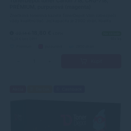
TonerDepot toner Canon 718, CRG-718,
PRÉMIUM, purpurová (magenta)
Značková tonerová kazeta TonerDepot Vám zabezpečí
vždy kvalitnú tlač. Jej kapacita je 2900 strán. Kvalita
tonerovej kazety TonerDepot je na úrovni originálneho
spotrebného materiálu.
18,80 €
22,14 €
s DPH
Na sklade
15,28 €
bez DPH
10+ ks
Prémium
purpurová
2900 strán
Kúpiť
−
+
Akcia
Darček
Cashback