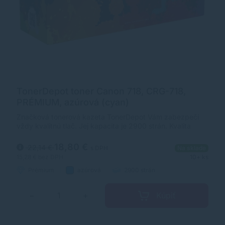
TonerDepot toner Canon 718, CRG-718,
PRÉMIUM, azúrová (cyan)
Značková tonerová kazeta TonerDepot Vám zabezpečí
vždy kvalitnú tlač. Jej kapacita je 2900 strán. Kvalita
tonerovej kazety TonerDepot je na úrovni originálneho
spotrebného materiálu.
18,80 €
22,14 €
s DPH
Na sklade
15,28 €
bez DPH
10+ ks
Prémium
azúrová
2900 strán
Kúpiť
−
+