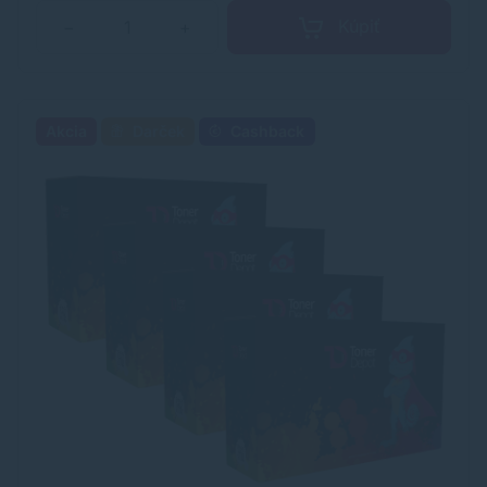
Kúpiť
−
+
Akcia
Darček
Cashback