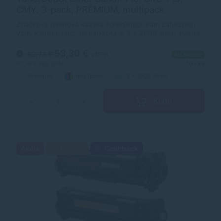
CMY, 3-pack, PRÉMIUM, multipack
Značková tonerová kazeta TonerDepot Vám zabezpečí
vždy kvalitnú tlač. Jej kapacita je 3 x 2900 strán. Kvalita
tonerovej kazety TonerDepot je na úrovni originálneho
spotrebného materiálu.
53,30 €
62,73 €
s DPH
Na sklade
43,33 €
bez DPH
10+ ks
Prémium
multipack
3 x 2900 strán
Kúpiť
−
+
Akcia
Darček
Cashback