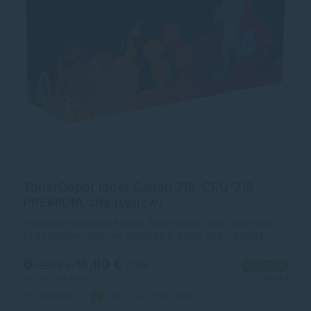
TonerDepot toner Canon 718, CRG-718,
PRÉMIUM, žltá (yellow)
Značková tonerová kazeta TonerDepot Vám zabezpečí
vždy kvalitnú tlač. Jej kapacita je 2900 strán. Kvalita
tonerovej kazety TonerDepot je na úrovni originálneho
spotrebného materiálu.
18,80 €
22,14 €
s DPH
Na sklade
15,28 €
bez DPH
10+ ks
Prémium
žltá
2900 strán