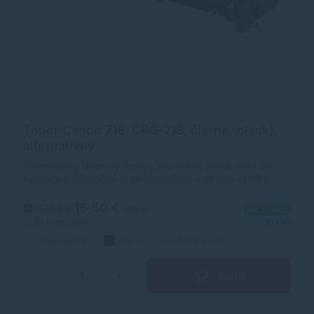
Toner Canon 718, CRG-718, čierna (black),
alternatívny
Alternatívny laserový toner s kapacitou 3400 strán od
výrobcu s dlhoročnými skúsenosťami v oblasti výroby
laserových tonerov. Toner je kvalitou porovnateľný s
originálnym laserovým tonerom.
15,50 €
17,22 €
s DPH
Na sklade
12,60 €
bez DPH
10+ ks
Alternatívny
čierna
3400 strán
Kúpiť
−
+