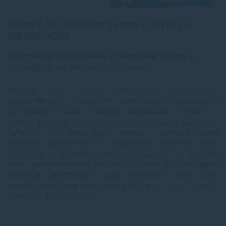
Tonery do tlačiarne Canon i-SENSYS
MF8350Cdn
Originálne, alternatívne a prémiové tonery a
príslušenstvo do tlačiarní Canon
Objavte širokú ponuku originálnych, alternatívnych
(kompatibilných) a prémiových tonerov, náplní a príslušenstva
pre tlačiareň
Canon i-SENSYS MF8350Cdn
. Vyberte si
kvalitné produkty za výhodné ceny s garanciou spoľahlivej
tlače. Pri našich alternatívnych toneroch a náplniach získate
funkčnosť porovnateľnú s originálnymi kazetami. Naša
spoločnosť je poistená a nesie zodpovednosť za prípadné
škody spôsobené našimi produktmi vo vašom zariadení
Canon
i-SENSYS MF8350Cdn
. Vďaka praktickým filtrom ľahko
nájdete vhodný toner alebo náplň podľa farby a typu – originál,
alternatíva alebo prémium.