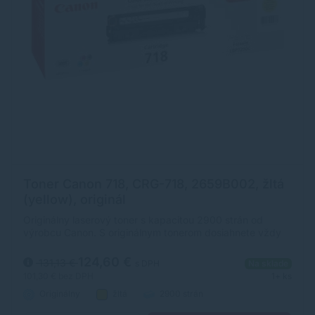
Toner Canon 718, CRG-718, 2659B002, žltá
(yellow), originál
Originálny laserový toner s kapacitou 2900 strán od
výrobcu Canon. S originálnym tonerom dosiahnete vždy
kvalitný výtlačok.
124,60 €
131,13 €
s DPH
Na sklade
101,30 €
bez DPH
1+ ks
Originálny
žltá
2900 strán