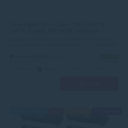
TonerDepot toner Canon 718, CRG-718,
CMYK, 4-pack, PRÉMIUM, multipack
Značková tonerová kazeta TonerDepot Vám zabezpečí
vždy kvalitnú tlač. Jej kapacita je 3400 + 3 x 2900 strán.
Kvalita tonerovej kazety TonerDepot je na úrovni
originálneho spotrebného materiálu.
71,10 €
83,64 €
s DPH
Na sklade
57,80 €
bez DPH
10+ ks
Prémium
multipack
3400 + 3 x 2900 strán
Kúpiť
−
+
Doprava zdarma
Akcia
Darček
Cashback