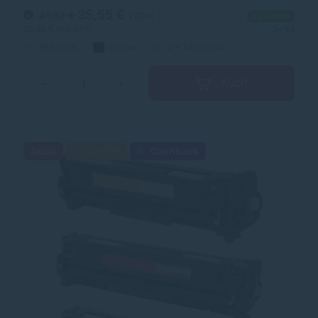
spotrebného materiálu.
35,55 €
41,82 €
s DPH
Na sklade
28,90 €
bez DPH
5+ ks
Prémium
čierna
2 x 3400 strán
Kúpiť
−
+
Akcia
Darček
Cashback