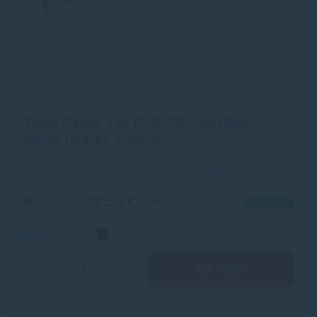
Toner Canon 718, CRG-718, 2662B002,
čierna (black), originál
Originálny laserový toner s kapacitou 3400 strán od
výrobcu Canon. S originálnym tonerom dosiahnete vždy
kvalitný výtlačok.
118,50 €
124,72 €
s DPH
Na sklade
96,34 €
bez DPH
5+ ks
Originálny
čierna
3400 strán
Kúpiť
−
+