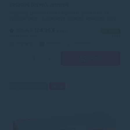
azúrová (cyan), originál
Originálny laserový toner s kapacitou 2900 strán od
výrobcu Canon. S originálnym tonerom dosiahnete vždy
kvalitný výtlačok.
124,35 €
130,95 €
s DPH
Na sklade
101,10 €
bez DPH
1+ ks
Originálny
azúrová
2900 strán
Kúpiť
−
+
Doprava zdarma
Akcia