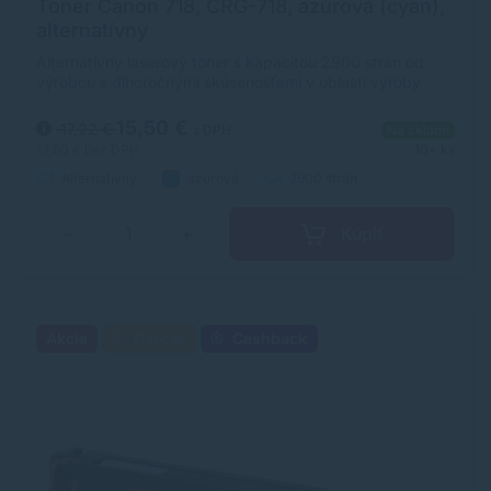
Toner Canon 718, CRG-718, azúrová (cyan),
alternatívny
Alternatívny laserový toner s kapacitou 2900 strán od
výrobcu s dlhoročnými skúsenosťami v oblasti výroby
laserových tonerov. Toner je kvalitou porovnateľný s
originálnym laserovým tonerom.
15,50 €
17,22 €
s DPH
Na sklade
12,60 €
bez DPH
10+ ks
Alternatívny
azúrová
2900 strán
Kúpiť
−
+
Akcia
Darček
Cashback