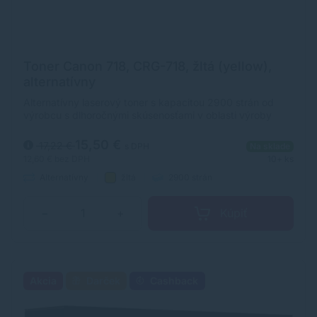
Toner Canon 718, CRG-718, žltá (yellow),
alternatívny
Alternatívny laserový toner s kapacitou 2900 strán od
výrobcu s dlhoročnými skúsenosťami v oblasti výroby
laserových tonerov. Toner je kvalitou porovnateľný s
originálnym laserovým tonerom.
15,50 €
17,22 €
s DPH
Na sklade
12,60 €
bez DPH
10+ ks
Alternatívny
žltá
2900 strán
Kúpiť
−
+
Akcia
Darček
Cashback