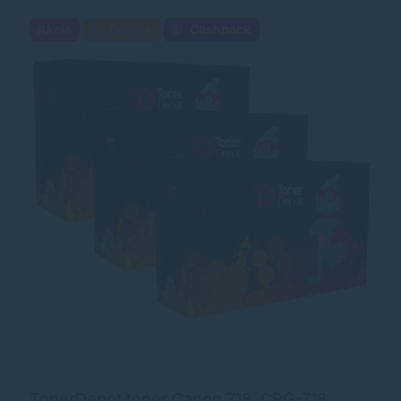
Akcia
Darček
Cashback
TonerDepot toner Canon 718, CRG-718,