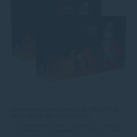
TonerDepot toner Canon 718, CRG-718, 2-
pack, PRÉMIUM, čierna (black)
Značková tonerová kazeta TonerDepot Vám zabezpečí
vždy kvalitnú tlač. Jej kapacita je 2 x 3400 strán. Kvalita
tonerovej kazety TonerDepot je na úrovni originálneho