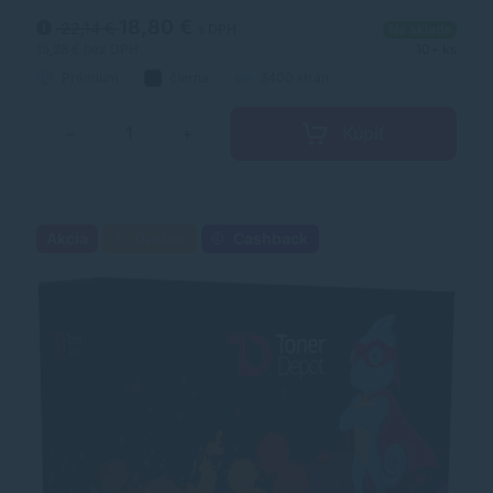
tonerovej kazety TonerDepot je na úrovni originálneho
spotrebného materiálu.
18,80 €
22,14 €
s DPH
Na sklade
15,28 €
bez DPH
10+ ks
Prémium
čierna
3400 strán
Kúpiť
−
+
Akcia
Darček
Cashback