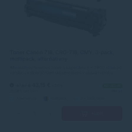
Toner Canon 718, CRG-718, CMY, 3-pack,
multipack, alternatívny
Alternatívny laserový toner s kapacitou 3 x 2900 strán od
výrobcu s dlhoročnými skúsenosťami v oblasti výroby
laserových tonerov. Toner je kvalitou porovnateľný s
originálnym laserovým tonerom.
43,15 €
47,97 €
s DPH
Na sklade
35,08 €
bez DPH
10+ ks
Alternatívny
multipack
3 x 2900 strán
Kúpiť
−
+