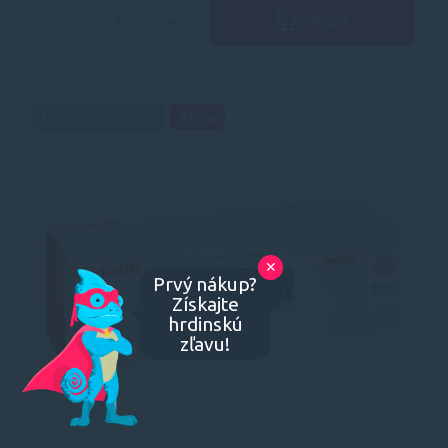
Kúpiť
−
+
Doprava zdarma
Akcia
✕
Prvý nákup?
Získajte
hrdinskú
zľavu!