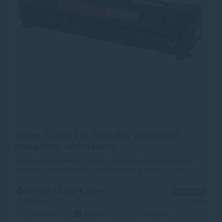
Toner Canon 718, CRG-718, purpurová
(magenta), alternatívny
Alternatívny laserový toner s kapacitou 2900 strán od
výrobcu s dlhoročnými skúsenosťami v oblasti výroby
laserových tonerov. Toner je kvalitou porovnateľný s
originálnym laserovým tonerom.
15,50 €
17,22 €
s DPH
Na sklade
12,60 €
bez DPH
10+ ks
Alternatívny
purpurová
2900 strán