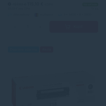
porovnateľný s originálnym laserovým tonerom.
115,10 €
127,92 €
s DPH
Na sklade
93,58 €
bez DPH
1+ ks
Alternatívny
multipack
3 x 3400 + 6 x 2900
strán
Kúpiť
−
+
Doprava zdarma
Akcia