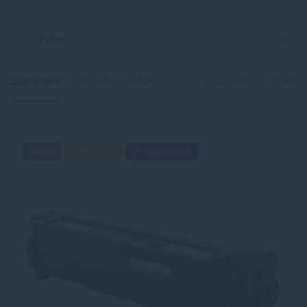
Filter
Sortiment
Od najlacnejšieho
Od najdrahšieho
Podľa 
Akcia
Darček
Cashback