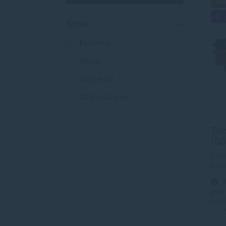
Ak
Štítok
Novinka
Akcia
Výpredaj
Odporúčame
To
(50
alt
Alte
kapa
s dl
3
obla
Tone
DPH
orig
29,2
A