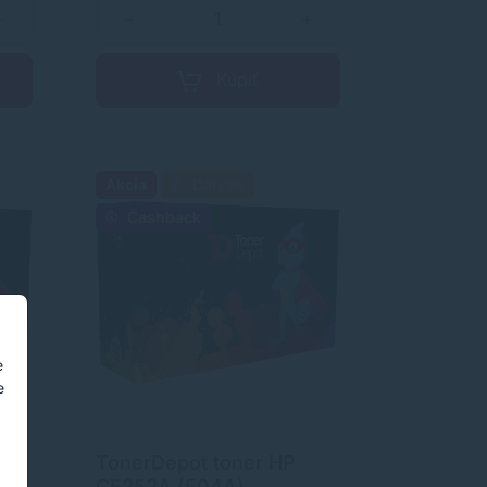
+
−
+
Kúpiť
Akcia
Darček
Cashback
e
e
TonerDepot toner HP
CE252A (504A),