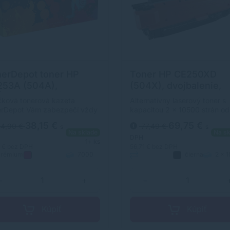
erDepot toner HP
Toner HP CE250XD
253A (504A),
(504X), dvojbalenie,
ÉMIUM, purpurová
čierna (black),
ková tonerová kazeta
Alternatívny laserový toner s
genta)
alternatívny
erDepot Vám zabezpečí vždy
kapacitou 2 x 10500 strán od
itnú tlač. Jej kapacita je 7000
výrobcu s dlhoročnými
38,15 €
69,75 €
4,90 €
77,49 €
s
s
n. Kvalita tonerovej kazety
skúsenosťami v oblasti výrob
Na sklade
Na sk
rDepot je na úrovni
laserových tonerov. Toner je
DPH
1+ ks
inálneho spotrebného
kvalitou porovnateľný s
2 €
bez DPH
56,71 €
bez DPH
rémium
7000
čierna
2 x 
riálu.
originálnym laserovým tonero
purpurová
strán
Alternatívny
strán
−
+
−
Kúpiť
Kúpiť