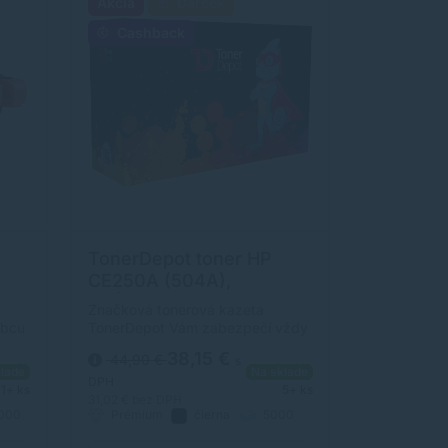
Akcia
Darček
Cashback
TonerDepot toner HP
CE250A (504A),
y
PRÉMIUM, čierna (black)
Značková tonerová kazeta
obcu
TonerDepot Vám zabezpečí vždy
v
kvalitnú tlač. Jej kapacita je 5000
38,15 €
44,90 €
s
erov.
strán. Kvalita tonerovej kazety
lade
Na sklade
ý s
TonerDepot je na úrovni
DPH
1+ ks
5+ ks
m.
originálneho spotrebného
31,02 €
bez DPH
000
Prémium
čierna
5000
materiálu.
strán