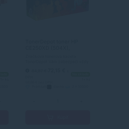
TonerDepot toner HP
CE250XD (504X),
dvojbalenie, PRÉMIUM,
Značková tonerová kazeta
čierna (black)
TonerDepot Vám zabezpečí vždy
kvalitnú tlač. Jej kapacita je 2 x
72,15 €
84,87 €
s
y
10500 strán. Kvalita tonerovej
lade
Na sklade
kazety TonerDepot je na úrovni
DPH
1+ ks
1+ ks
originálneho spotrebného
58,66 €
bez DPH
10500
Prémium
čierna
2 x 10500
m.
materiálu.
strán
+
−
+
Kúpiť