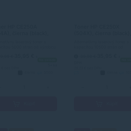
ner HP CE250A
Toner HP CE250X
4A), čierna (black),
(504X), čierna (black)
ernatívny
alternatívny
rnatívny laserový toner s
Alternatívny laserový toner s
citou 5000 strán od výrobcu
kapacitou 10500 strán od
horočnými skúsenosťami v
výrobcu s dlhoročnými
35,95 €
35,95 €
9,98 €
39,98 €
s
s
sti výroby laserových tonerov.
skúsenosťami v oblasti výrob
Na sklade
Na sk
r je kvalitou porovnateľný s
laserových tonerov. Toner je
DPH
5+ ks
inálnym laserovým tonerom.
kvalitou porovnateľný s
3 €
bez DPH
29,23 €
bez DPH
čierna
5000
čierna
10
originálnym laserovým tonero
natívny
strán
Alternatívny
strán
−
+
−
Kúpiť
Kúpiť