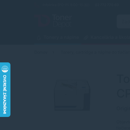
Infolinka (PO-PI: 8:00-15:30)
02 772 770 60
Tonery a náplne
Kancelária a škol
Domov
Tonery, cartridge a náplne do tlačiar
To
C
Origi
Objavt
tlačia