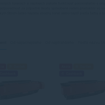
atívnych toneroch a náplniach získate funkčnosť porovnateľnú s ori
zodpovednosť za prípadné škody spôsobené našimi produktmi vo v
kým filtrom ľahko nájdete vhodný toner alebo náplň podľa farby a typ
ment
Od najlacnejšieho
Od najdrahšieho
Podľa názvu (A
cia
Darček
Akcia
Darček
Cashback
Cashback