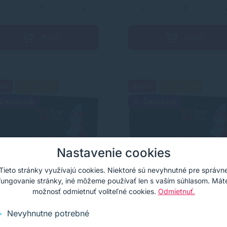
−
+
−
Kúpiť
Kúpiť
cia
Darček
Akcia
Darček
Cashback
Cashback
Nastavenie cookies
Tieto stránky využívajú cookies. Niektoré sú nevyhnutné pre správn
fungovanie stránky, iné môžeme používať len s vaším súhlasom. Mát
možnosť odmietnuť voliteľné cookies.
Odmietnuť.
Nevyhnutne potrebné
erDepot toner HP
TonerDepot toner HP
250X (504X),
CE251A (504A),