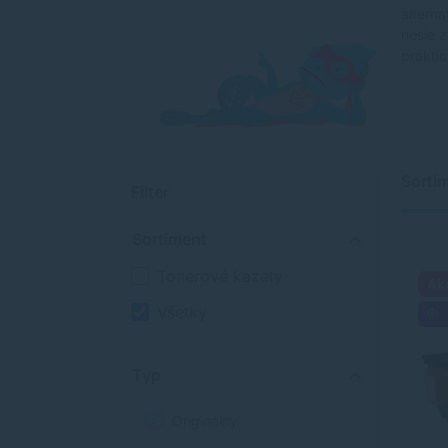
altern
nesie 
praktic
Sorti
Filter
Sortiment
Tonerové kazety
Ak
Všetky
Typ
Originálny