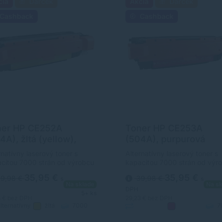
cia
Darček
Akcia
Darček
Cashback
Cashback
ner HP CE252A
Toner HP CE253A
4A), žltá (yellow),
(504A), purpurová
ernatívny
(magenta), alternatívn
rnatívny laserový toner s
Alternatívny laserový toner s
citou 7000 strán od výrobcu
kapacitou 7000 strán od výr
horočnými skúsenosťami v
s dlhoročnými skúsenosťami 
35,95 €
35,95 €
9,98 €
39,98 €
s
s
sti výroby laserových tonerov.
oblasti výroby laserových ton
Na sklade
Na sk
r je kvalitou porovnateľný s
Toner je kvalitou porovnateľn
DPH
5+ ks
inálnym laserovým tonerom.
originálnym laserovým tonero
3 €
bez DPH
29,23 €
bez DPH
lternatívny
žltá
7000
7
strán
Alternatívny
purpurová
strán