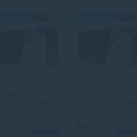
prava zdarma
Akcia
Doprava zdarma
Akcia
ner HP CE250A
Toner HP CE250X
4A), čierna (black),
(504X), čierna (black)
ginál
originál
inálny laserový toner s
Originálny laserový toner s
citou 5000 strán od výrobcu
kapacitou 10500 strán od
S originálnym tonerom
výrobcu HP. S originálnym
13,71 €
307,98 €
ahnete vždy kvalitný
tonerom dosiahnete vždy kval
3,00 €
292,55 €
Na objednávku
Na objedn
ačok.
výtlačok.
s DPH
s DPH