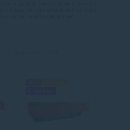
ginálnymi kazetami. Naša spoločnosť je poistená a
ašom zariadení
HP Color LaserJet CP3520
. Vďaka
u – originál, alternatíva alebo prémium.
 - Z)
Podľa názvu (Z - A)
Akcia
Darček
Cashback