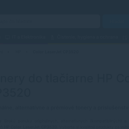
Hľadať
a
IT a Elektronika
Čistenie, hygiena a ochrana
ní
HP
Color LaserJet CP3520
nery do tlačiarne HP Co
P3520
nálne, alternatívne a prémiové tonery a príslušenstv
e širokú ponuku originálnych, alternatívnych (kompatibilných) a
reň
HP Color LaserJet CP3520
. Vyberte si kvalitné produkty za výh