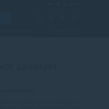
0
Obalový materiál
Akcie a zľavy
lor LaserJet
o do tlačiarní HP
 prémiových tonerov, náplní a príslušenstva pre
odné ceny s garanciou spoľahlivej tlače. Pri našich