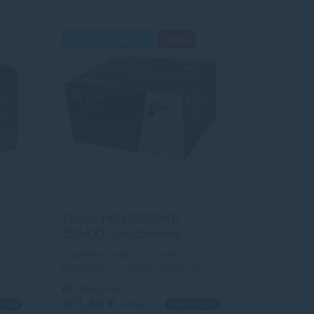
Doprava zdarma
Akcia
Toner HP CE250XD
,
(504X), dvojbalenie,
čierna (black), originál
Originálny laserový toner s
kapacitou 2 x 10500 strán od
výrobcu HP. S originálnym
369,91 €
itný
tonerom dosiahnete vždy kvalitný
351,40 €
ávku
Telefonicky
výtlačok.
s DPH