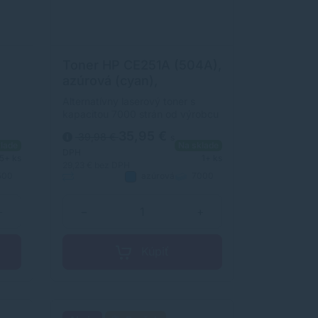
Toner HP CE251A (504A),
,
azúrová (cyan),
alternatívny
Alternatívny laserový toner s
kapacitou 7000 strán od výrobcu
s dlhoročnými skúsenosťami v
35,95 €
39,98 €
s
y
oblasti výroby laserových tonerov.
lade
Na sklade
Toner je kvalitou porovnateľný s
DPH
5+ ks
1+ ks
originálnym laserovým tonerom.
29,23 €
bez DPH
500
azúrová
7000
m.
Alternatívny
strán
+
−
+
Kúpiť