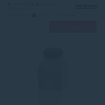
210,15 €
221,25 €
s DPH
Na objednávku
170,85 €
bez DPH
Originálny
čierna
2 x 2000 strán
Kúpiť
−
+