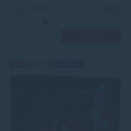
laserových tonerov. Toner je kvalitou porovnateľný s
originálnym laserovým tonerom.
11,05 €
12,30 €
s DPH
Na sklade
8,98 €
bez DPH
10+ ks
Alternatívny
čierna
3000 strán
Kúpiť
−
+
Akcia
Darček
Cashback