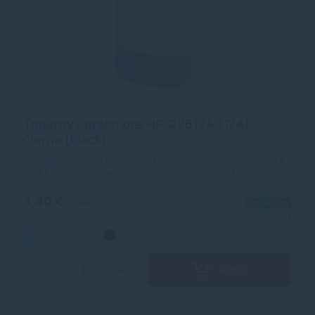
Tonerový prach pre HP Q2612A (12A),
čierna (black)
Kvalitný tonerový prach pre tonerové kazety HP Q2612A
(12A). S týmto tonerovým prachom vytlačíte 2000 strán.
3,40 €
s DPH
Na sklade
2,76 €
bez DPH
5+ ks
Alternatívny
čierna
2000 strán
Kúpiť
−
+