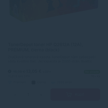
TonerDepot toner HP Q2612A (12A),
PRÉMIUM, čierna (black)
Značková tonerová kazeta TonerDepot Vám zabezpečí
vždy kvalitnú tlač. Jej kapacita je 2000 strán. Kvalita
tonerovej kazety TonerDepot je na úrovni originálneho
spotrebného materiálu.
13,05 €
15,38 €
s DPH
Na sklade
10,61 €
bez DPH
10+ ks
Prémium
čierna
2000 strán
Kúpiť
−
+