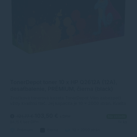
TonerDepot toner 10 x HP Q2612A (12A),
desaťbalenie, PRÉMIUM, čierna (black)
Značková tonerová kazeta TonerDepot Vám zabezpečí
vždy kvalitnú tlač. Jej kapacita je 10 x 2000 strán. Kvalita
tonerovej kazety TonerDepot je na úrovni originálneho
spotrebného materiálu.
103,50 €
121,77 €
s DPH
Na sklade
84,15 €
bez DPH
1+ ks
Prémium
čierna
10 x 2000 strán