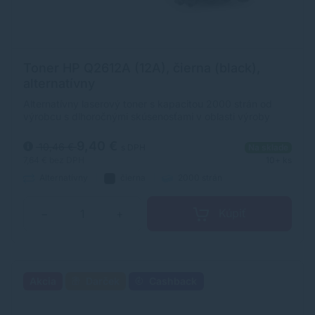
Toner HP Q2612A (12A), čierna (black),
alternatívny
Alternatívny laserový toner s kapacitou 2000 strán od
výrobcu s dlhoročnými skúsenosťami v oblasti výroby
laserových tonerov. Toner je kvalitou porovnateľný s
originálnym laserovým tonerom.
9,40 €
10,46 €
s DPH
Na sklade
7,64 €
bez DPH
10+ ks
Alternatívny
čierna
2000 strán
Kúpiť
−
+
Akcia
Darček
Cashback