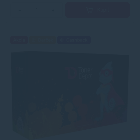
Kúpiť
−
+
Akcia
Darček
Cashback