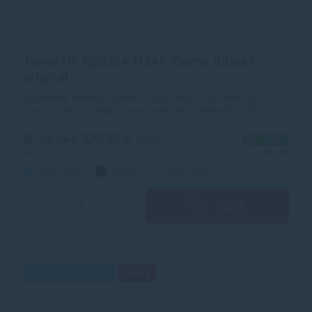
Toner HP Q2612A (12A), čierna (black),
originál
Originálny laserový toner s kapacitou 2000 strán od
výrobcu HP. S originálnym tonerom dosiahnete vždy
kvalitný výtlačok.
106,75 €
112,39 €
s DPH
Na sklade
86,79 €
bez DPH
10+ ks
Originálny
čierna
2000 strán
Kúpiť
−
+
Doprava zdarma
Akcia