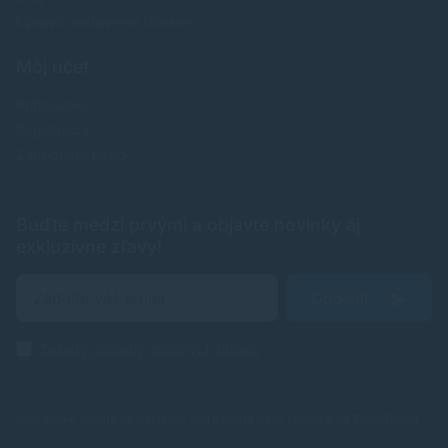
Upraviť nastavenia Cookies
Môj účet
Prihlásenie
Registrácia
Zabudnuté heslo
Buďte medzi prvými a objavte novinky aj
exkluzívne zľavy!
Odoslať
Zásady ochrany osobných údajov
Spoľahlivé náplne do tlačiarní, ktoré šetria Vaše peniaze od
TonerDepot
.