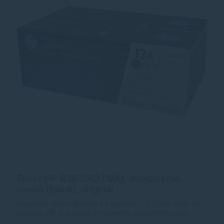
Toner HP Q2612AD (12A), dvojbalenie,
čierna (black), originál
Originálny laserový toner s kapacitou 2 x 2000 strán od
výrobcu HP. S originálnym tonerom dosiahnete vždy
kvalitný výtlačok.