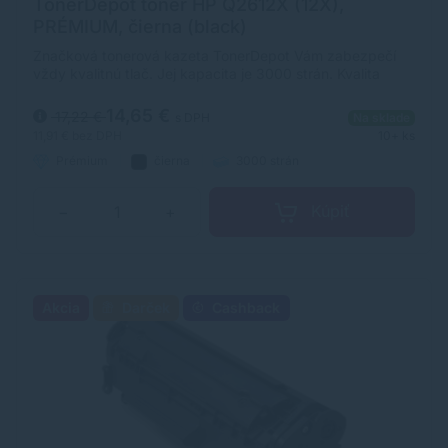
TonerDepot toner HP Q2612X (12X),
PRÉMIUM, čierna (black)
Značková tonerová kazeta TonerDepot Vám zabezpečí
vždy kvalitnú tlač. Jej kapacita je 3000 strán. Kvalita
tonerovej kazety TonerDepot je na úrovni originálneho
spotrebného materiálu.
14,65 €
17,22 €
s DPH
Na sklade
11,91 €
bez DPH
10+ ks
Prémium
čierna
3000 strán
Kúpiť
−
+
Akcia
Darček
Cashback