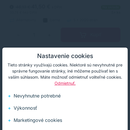
originálnym laserovým tonerom.
41,50 €
46,13 €
s DPH
Na sklade
33,74 €
bez DPH
5+ ks
Alternatívny
čierna
5 x 2000 strán
Kúpiť
−
+
Nastavenie cookies
Akcia
Darček
Cashback
Tieto stránky využívajú cookies. Niektoré sú nevyhnutné pre
správne fungovanie stránky, iné môžeme používať len s
vaším súhlasom. Máte možnosť odmietnuť voliteľné cookies.
Odmietnuť.
Nevyhnutne potrebné
Výkonnosť
Marketingové cookies