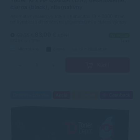
Toner 10 x HP Q2612A (12A), desaťbalenie,
čierna (black), alternatívny
Alternatívny laserový toner s kapacitou 10 x 2000 strán
od výrobcu s dlhoročnými skúsenosťami v oblasti výroby
laserových tonerov. Toner je kvalitou porovnateľný s
originálnym laserovým tonerom.
83,00 €
92,25 €
s DPH
Na sklade
67,48 €
bez DPH
1+ ks
Alternatívny
čierna
10 x 2000 strán
Kúpiť
−
+
Doprava zdarma
Akcia
Darček
Cashback