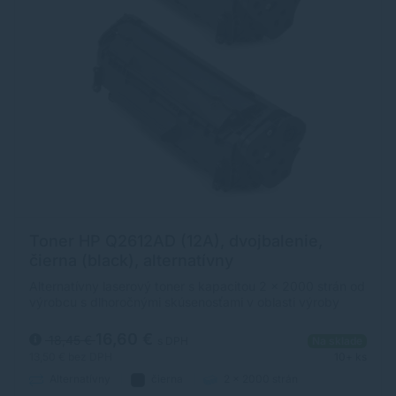
Toner HP Q2612AD (12A), dvojbalenie,
čierna (black), alternatívny
Alternatívny laserový toner s kapacitou 2 x 2000 strán od
výrobcu s dlhoročnými skúsenosťami v oblasti výroby
laserových tonerov. Toner je kvalitou porovnateľný s
originálnym laserovým tonerom.
16,60 €
18,45 €
s DPH
Na sklade
13,50 €
bez DPH
10+ ks
Alternatívny
čierna
2 x 2000 strán