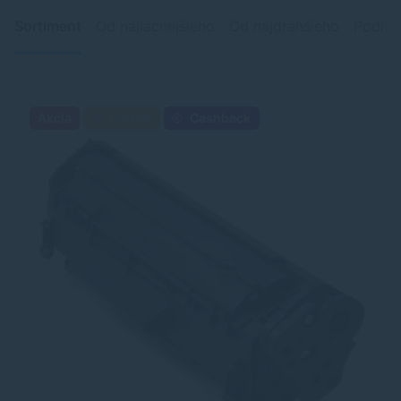
Sortiment
Od najlacnejšieho
Od najdrahšieho
Podľa 
Akcia
Darček
Cashback