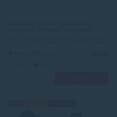
TonerDepot toner HP Q2612AD (12A),
dvojbalenie, PRÉMIUM, čierna (black)
Značková tonerová kazeta TonerDepot Vám zabezpečí
vždy kvalitnú tlač. Jej kapacita je 2 x 2000 strán. Kvalita
tonerovej kazety TonerDepot je na úrovni originálneho
spotrebného materiálu.
21,95 €
25,83 €
s DPH
Na sklade
17,85 €
bez DPH
10+ ks
Prémium
čierna
2 x 2000 strán
Kúpiť
−
+
Akcia
Darček
Cashback