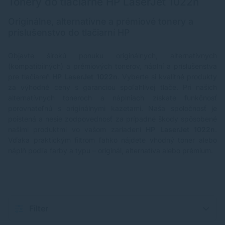
Tonery do tlačiarne HP LaserJet 1022n
Originálne, alternatívne a prémiové tonery a
príslušenstvo do tlačiarní HP
Objavte širokú ponuku originálnych, alternatívnych
(kompatibilných) a prémiových tonerov, náplní a príslušenstva
pre tlačiareň
HP LaserJet 1022n
. Vyberte si kvalitné produkty
za výhodné ceny s garanciou spoľahlivej tlače. Pri našich
alternatívnych toneroch a náplniach získate funkčnosť
porovnateľnú s originálnymi kazetami. Naša spoločnosť je
poistená a nesie zodpovednosť za prípadné škody spôsobené
našimi produktmi vo vašom zariadení
HP LaserJet 1022n
.
Vďaka praktickým filtrom ľahko nájdete vhodný toner alebo
náplň podľa farby a typu – originál, alternatíva alebo prémium.
Filter