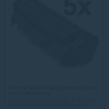
Toner HP Q2612A (12A), päťbalenie, čierna
(black), alternatívny
Alternatívny laserový toner s kapacitou 5 x 2000 strán od
výrobcu s dlhoročnými skúsenosťami v oblasti výroby
laserových tonerov. Toner je kvalitou porovnateľný s