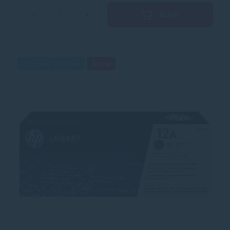
Kúpiť
−
+
Doprava zdarma
Akcia