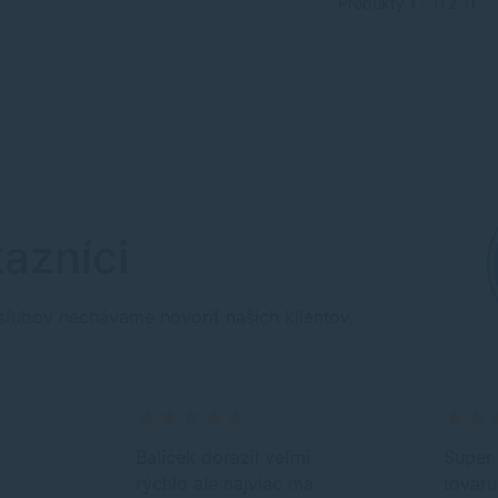
Produkty 1 - 11 z 11
azníci
sľubov nechávame hovoriť našich klientov.
Balíček dorazil veľmi
Super 
rýchlo ale najviac ma
tovaru