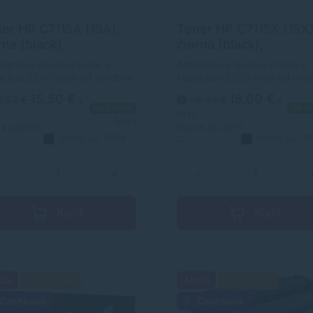
er HP C7115A (15A),
Toner HP C7115X (15X)
rna (black),
čierna (black),
ernatívny
alternatívny
rnatívny laserový toner s
Alternatívny laserový toner s
citou 2500 strán od výrobcu
kapacitou 3500 strán od výr
horočnými skúsenosťami v
s dlhoročnými skúsenosťami 
15,50 €
16,60 €
7,22 €
18,45 €
s
s
sti výroby laserových tonerov.
oblasti výroby laserových ton
Na sklade
Na sk
r je kvalitou porovnateľný s
Toner je kvalitou porovnateľn
DPH
5+ ks
inálnym laserovým tonerom.
originálnym laserovým tonero
0 €
bez DPH
13,50 €
bez DPH
čierna
2500
čierna
35
natívny
strán
Alternatívny
strán
−
+
−
Kúpiť
Kúpiť
cia
Darček
Akcia
Darček
Cashback
Cashback