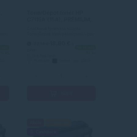
,
TonerDepot toner HP
C7115A (15A), PRÉMIUM,
čierna (black)
Značková tonerová kazeta
obcu
TonerDepot Vám zabezpečí vždy
v
kvalitnú tlač. Jej kapacita je 2500
18,80 €
22,14 €
s
erov.
strán. Kvalita tonerovej kazety
lade
Na sklade
ý s
TonerDepot je na úrovni
DPH
1+ ks
5+ ks
m.
originálneho spotrebného
15,28 €
bez DPH
00
Prémium
čierna
2500
materiálu.
strán
+
−
+
Kúpiť
Akcia
Darček
Cashback