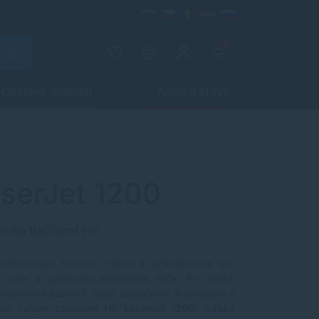
0
Obalový materiál
Akcie a zľavy
aserJet 1200
o do tlačiarní HP
 prémiových tonerov, náplní a príslušenstva pre
ceny s garanciou spoľahlivej tlače. Pri našich
ginálnymi kazetami. Naša spoločnosť je poistená a
 vo vašom zariadení
HP LaserJet 1200
. Vďaka