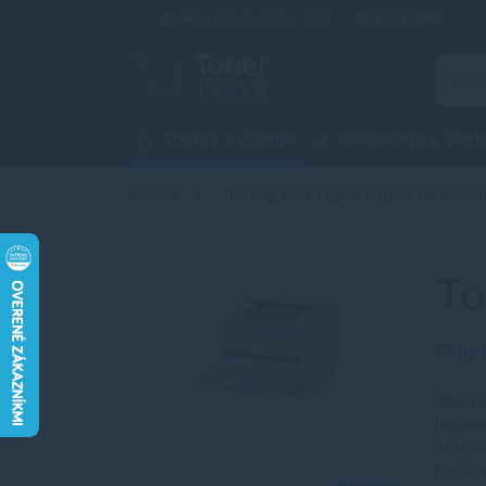
Infolinka (PO-PI: 8:00-15:30)
02 772 770 60
Tonery a náplne
Kancelária a škol
Domov
Tonery, cartridge a náplne do tlačiar
To
Origi
Objavt
tlačia
altern
nesie 