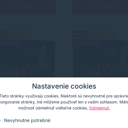
Kúpiť
Kúpiť
cia
Darček
Akcia
Darček
Cashback
Cashback
Nastavenie cookies
Tieto stránky využívajú cookies. Niektoré sú nevyhnutné pre správn
fungovanie stránky, iné môžeme používať len s vaším súhlasom. Mát
erDepot toner HP
TonerDepot toner HP
možnosť odmietnuť voliteľné cookies.
Odmietnuť.
15AD (15AD),
C7115XD (15XD),
jbalenie, PRÉMIUM,
dvojbalenie, PRÉMIUM
Nevyhnutne potrebné
ková tonerová kazeta
Značková tonerová kazeta
rna (black)
čierna (black)
erDepot Vám zabezpečí vždy
TonerDepot Vám zabezpečí 