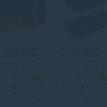
erDepot toner HP
Toner HP C7115AD
15X (15X), PRÉMIUM,
(15AD), dvojbalenie,
rna (black)
čierna (black),
ková tonerová kazeta
Alternatívny laserový toner s
alternatívny
erDepot Vám zabezpečí vždy
kapacitou 2 x 2500 strán od
itnú tlač. Jej kapacita je 3500
výrobcu s dlhoročnými
19,85 €
28,80 €
3,37 €
31,98 €
s
s
n. Kvalita tonerovej kazety
skúsenosťami v oblasti výrob
Na sklade
Na sk
rDepot je na úrovni
laserových tonerov. Toner je
DPH
1+ ks
inálneho spotrebného
kvalitou porovnateľný s
 €
bez DPH
23,41 €
bez DPH
rémium
čierna
3500
čierna
2 x 
riálu.
originálnym laserovým tonero
strán
Alternatívny
strán
−
+
−