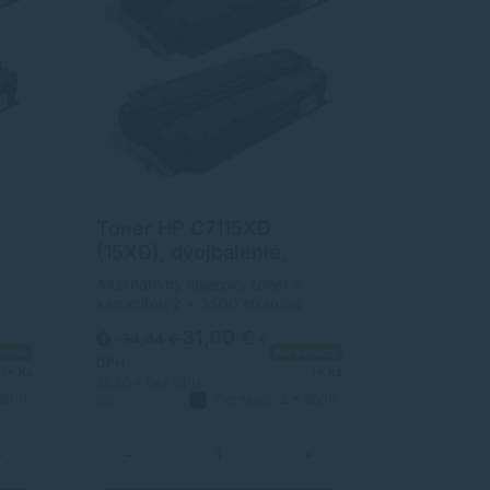
Toner HP C7115XD
(15XD), dvojbalenie,
čierna (black),
Alternatívny laserový toner s
alternatívny
kapacitou 2 x 3500 strán od
výrobcu s dlhoročnými
31,00 €
34,44 €
s
y
skúsenosťami v oblasti výroby
lade
Na sklade
laserových tonerov. Toner je
DPH
1+ ks
1+ ks
kvalitou porovnateľný s
25,20 €
bez DPH
2500
čierna
2 x 3500
m.
originálnym laserovým tonerom.
Alternatívny
strán
+
−
+