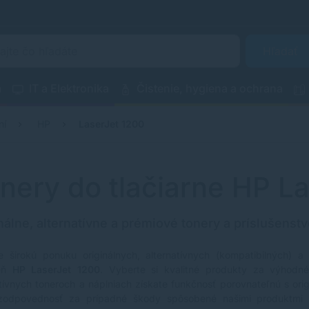
Hľadať
a
IT a Elektronika
Čistenie, hygiena a ochrana
ní
HP
LaserJet 1200
nery do tlačiarne HP L
nálne, alternatívne a prémiové tonery a príslušenstv
e širokú ponuku originálnych, alternatívnych (kompatibilných) a
reň
HP LaserJet 1200
. Vyberte si kvalitné produkty za výhodné 
atívnych toneroch a náplniach získate funkčnosť porovnateľnú s ori
zodpovednosť za prípadné škody spôsobené našimi produktmi