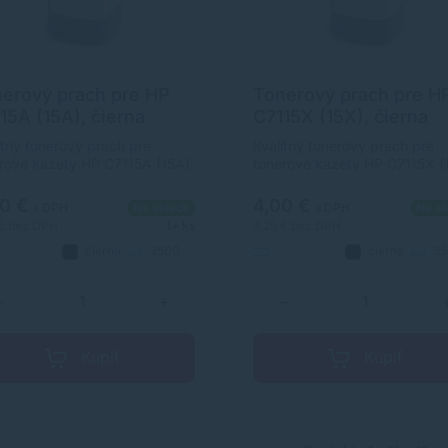
erový prach pre HP
Tonerový prach pre H
15A (15A), čierna
C7115X (15X), čierna
ack)
(black)
itný tonerový prach pre
Kvalitný tonerový prach pre
rové kazety HP C7115A (15A).
tonerové kazety HP C7115X (
mto tonerovým prachom
S týmto tonerovým prachom
ačíte 2500 strán.
vytlačíte 3500 strán.
90 €
4,00 €
s DPH
Na sklade
s DPH
Na sk
 €
bez DPH
1+ ks
3,25 €
bez DPH
čierna
2500
čierna
35
natívny
strán
Alternatívny
strán
−
+
−
Kúpiť
Kúpiť