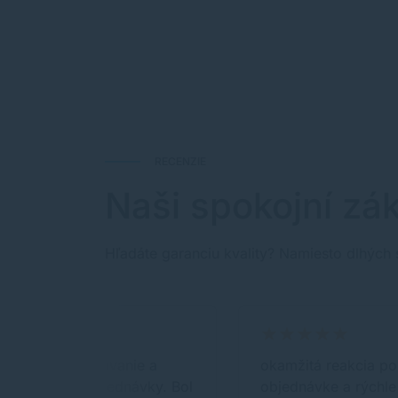
RECENZIE
Naši spokojní zák
Hľadáte garanciu kvality? Namiesto dlhých 
Rýchle spracovanie a
okamžitá reakcia po
doručenie objednávky. Bol
objednávke a rýchle