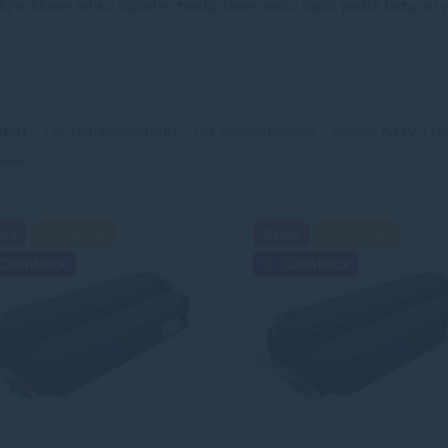
kým filtrom ľahko nájdete vhodný toner alebo náplň podľa farby a typ
ment
Od najlacnejšieho
Od najdrahšieho
Podľa názvu (A
cia
Darček
Akcia
Darček
Cashback
Cashback