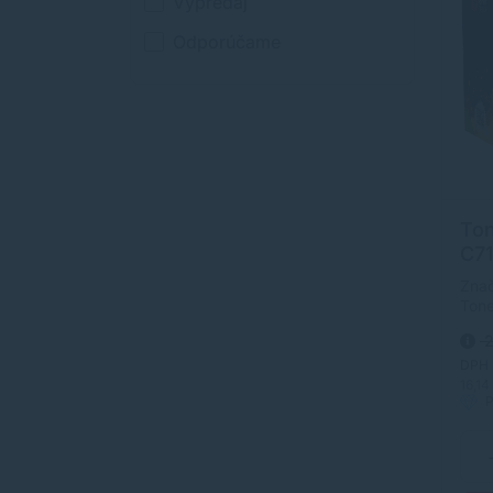
Výpredaj
Odporúčame
Ton
C71
čie
Znač
Ton
kval
2
strá
Tone
DPH
orig
16,14
P
mate