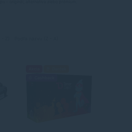
u – originál, alternatíva alebo prémium.
 - Z)
Podľa názvu (Z - A)
Akcia
Darček
Cashback