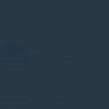
rýchle dodanie
Odporúčam nákup práve
 a skvela
tu, lebo okrem