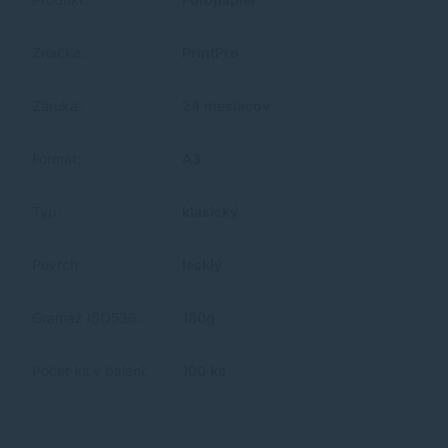
Značka:
PrintPro
Záruka:
24 mesiacov
Formát:
A3
Typ:
klasický
Povrch:
lesklý
Gramáž ISO536:
180g
Počet ks v balení:
100 ks