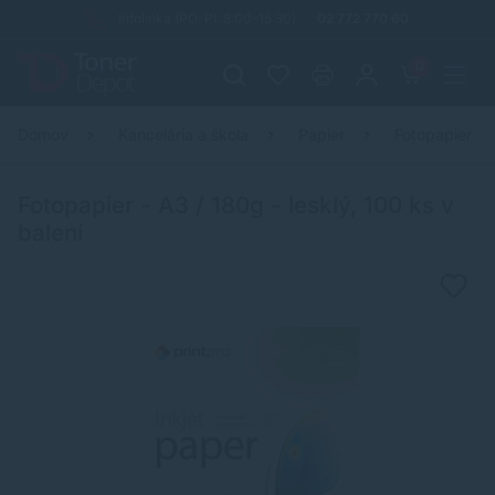
Infolinka (PO-PI: 8:00-15:30)
02 772 770 60
0
Domov
Kancelária a škola
Papier
Fotopapier
Fotopapier - A3 / 180g - lesklý, 100 ks v
balení