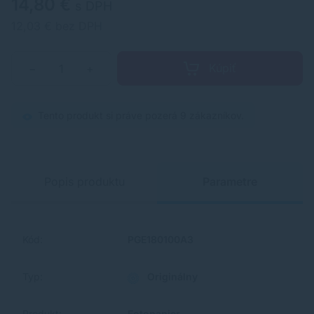
14,80 €
s DPH
12,03 € bez DPH
Kúpiť
−
+
Tento produkt si práve pozerá 9 zákazníkov.
Popis produktu
Parametre
Kód:
PGE180100A3
Typ:
Originálny
Produkt:
Fotopapier