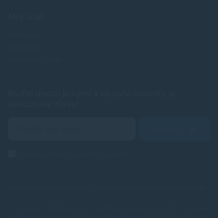
Môj účet
Prihlásenie
Registrácia
Zabudnuté heslo
Buďte medzi prvými a objavte novinky aj
exkluzívne zľavy!
Odoslať
Zásady ochrany osobných údajov
Spoľahlivé náplne do tlačiarní, ktoré šetria Vaše peniaze od
TonerDepot
.
V e-shope TonerDepot.sk (naplne-do-tlaciarni.sk) Vám prinášame
kvalitné tonery a atramentové náplne, ktoré sú plnohodnotnou náhradou