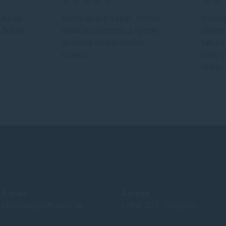
ytu.vo
Veľmi dobrý výber, rýchla
Nnako
 Super
reakcia obchodu a rýchle
objedn
dodanie objednaného
tak mi
tovaru.
číslo 
mala
E-mail
Adresa
obchod@soft-tech.sk
Letná 321, Stropkov