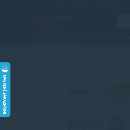
Infolinka (PO-PI: 8:00-15:30)
02 772 770 60
Tonery a náplne
Kancelária a škol
Domov
Kancelária a škola
Papier