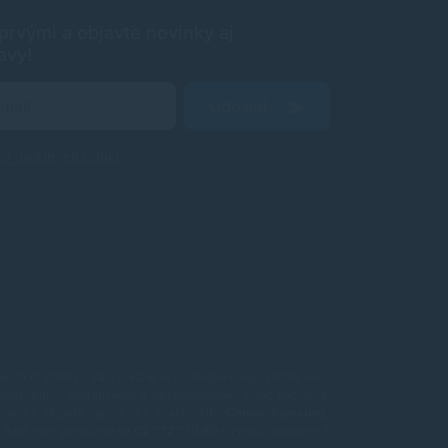
rvými a objavte novinky aj
avy!
Odoslať
ny osobných údajov
 za originály – za výrazne výhodnejšie ceny. Tlačte viac,
maximálnu spoľahlivosť a bezproblémový chod tlačiarne.
ponuke nájdete náplne pre značky
HP, Canon, Samsung,
ť? Radi vám poradíme na
02 772 770 60
– rýchlo, odborne a