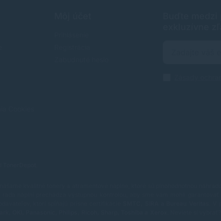
Môj účet
Buďte medzi p
exkluzívne zľ
Prihlásenie
e
Registrácia
Zabudnuté heslo
Zásady ochra
nia Cookies
od
TonerDepot
.
nášame kvalitné tonery a atramentové náplne, ktoré sú plnohodnotnou náhradou
rada náplní prechádza výstupnou kontrolou, aby sme vám mohli garantovať 
vateľov, ktorí spĺňajú prísne certifikácie
SMTC, SIRA a Bureau Veritas
.
V 
ark, OKI, Panasonic, Philips, Ricoh, Sharp, Toshiba a Xerox
.
Neviete si vybra