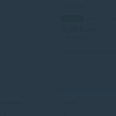
Originálny
Na sklade
5+ ks
Do
12,25 €
s DPH
9,96 € bez DPH
Tento produkt si práve po
u
GE230100A4
Formát: