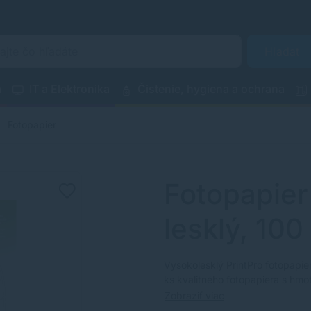
Hľadať
a
IT a Elektronika
Čistenie, hygiena a ochrana
Fotopapier
Fotopapier
lesklý, 100
Vysokolesklý PrintPro fotopapie
ks kvalitného fotopapiera s hmo
Zobraziť viac