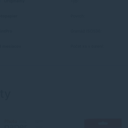
Originálny
Typ:
otopapier
Povrch:
rintPro
Gramáž ISO536:
4 mesiacov
Počet ks v balení:
ty