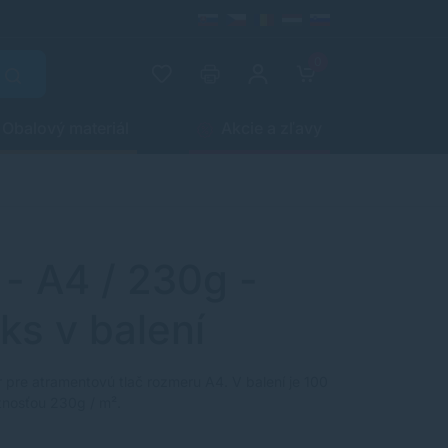
0
Obalový materiál
Akcie a zľavy
 - A4 / 230g -
 ks v balení
r pre atramentovú tlač rozmeru A4. V balení je 100
tnosťou 230g / m².