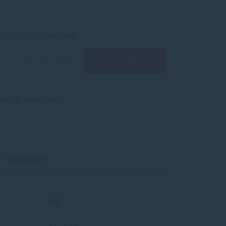
ručíme k Vám
Po 10.08
Kúpiť
−
+
zerá 15 zákazníkov.
Parametre
A4