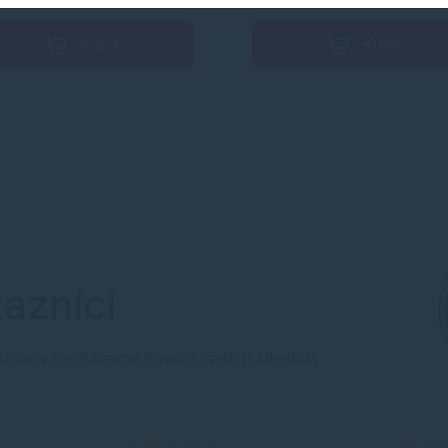
Kúpiť
Kúpiť
azníci
sľubov nechávame hovoriť našich klientov.