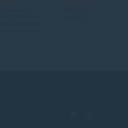
ľko som tovar
100% odporúčam bez
ala pred 10 dňami,
namahy to mate doma.
 ešte stále neprišlo
účtu na ktoré som
…