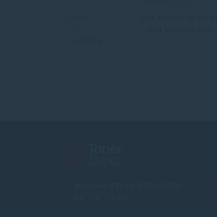
. spokojnosť, . rýchla
Bez starostí až do b
dodávka tovaru, . v
veľmi krátkom čase.
mojom okolí niet predajne,
Infolinka (PO-PI: 8:00-15:30)
02 772 770 60