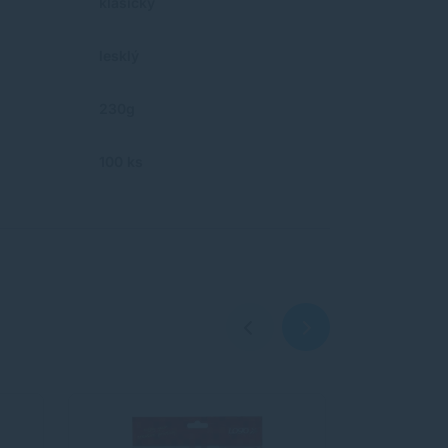
klasický
lesklý
230g
100 ks