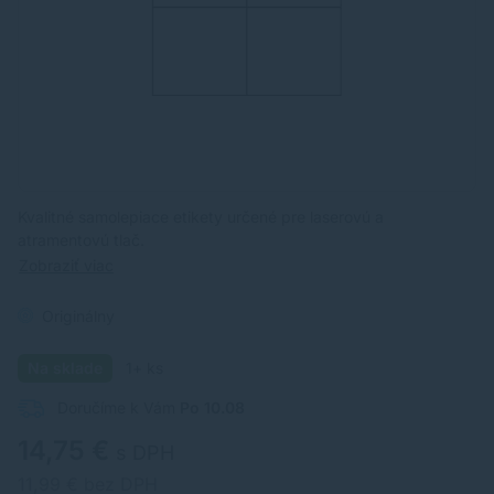
Kvalitné samolepiace etikety určené pre laserovú a
atramentovú tlač.
Zobraziť viac
Originálny
Na sklade
1+ ks
Doručíme k Vám
Po 10.08
14,75 €
s DPH
11,99 € bez DPH