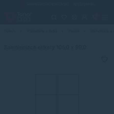
Infolinka (PO-PI: 8:00-15:30)
02 772 770 60
0
Domov
Kancelária a škola
Papier
Samolepiace 
Samolepiace etikety 105,0 x 99,0