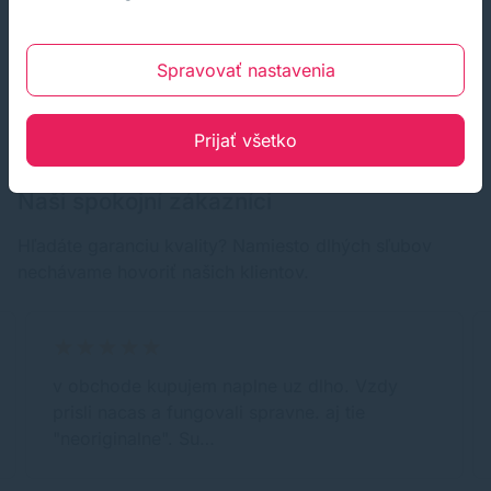
Spravovať nastavenia
Prijať všetko
RECENZIE
Naši spokojní zákazníci
Hľadáte garanciu kvality? Namiesto dlhých sľubov
nechávame hovoriť našich klientov.
v obchode kupujem naplne uz dlho. Vzdy
prisli nacas a fungovali spravne. aj tie
"neoriginalne". Su…