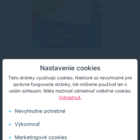
Etikety univerzálne 13x40mm APLI A6
E
Nastavenie cookies
Tieto stránky využívajú cookies. Niektoré sú nevyhnutné pre
Etikety s oblými rohmi, formát A6, balenie 280 ks.
Bi
A
správne fungovanie stránky, iné môžeme používať len s
vaším súhlasom. Máte možnosť odmietnuť voliteľné cookies.
0,70 €
Odmietnuť.
s DPH
Na sklade
0,57 €
bez DPH
1+ ks
0,
Nevyhnutne potrebné
Výkonnosť
Kúpiť
−
+
Marketingové cookies