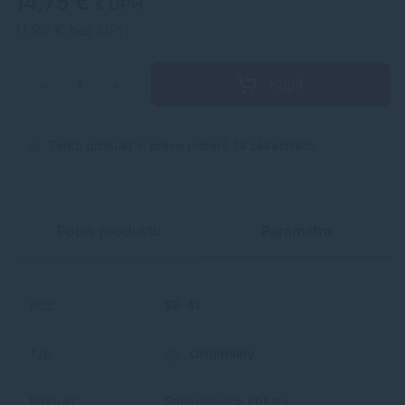
14,75 €
s DPH
11,99 € bez DPH
Kúpiť
−
+
Tento produkt si práve pozerá 14 zákazníkov.
Popis produktu
Parametre
Kód:
SE-41
Typ:
Originálny
Produkt:
Samolepiace etikety