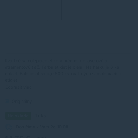
Kvalitné samolepiace etikety určené pre laserovú a
atramentovú tlač. Farba etikiet je biela . Na hárku je 6 ks
etikiet. Balenie obsahuje 600 ks kvalitných samolepiacích
etikiet.
Zobraziť viac
Originálny
Na sklade
1+ ks
Doručíme k Vám
Po 10.08