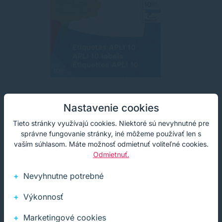
Etikety univerzálne 13x40mm APLI A6
E
Nastavenie cookies
Tieto stránky využívajú cookies. Niektoré sú nevyhnutné pre
Etikety s oblými rohmi, formát A6, balenie 280 ks.
Bi
A
správne fungovanie stránky, iné môžeme používať len s
vaším súhlasom. Máte možnosť odmietnuť voliteľné cookies.
0,70 €
Odmietnuť.
Na sklade
s DPH
0,57 €
bez DPH
0,
100+ ks
Nevyhnutne potrebné
Výkonnosť
Kúpiť
−
+
Marketingové cookies