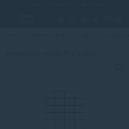
Infolinka (PO-PI: 8:00-15:30)
02 772 770 60
0
Domov
Kancelária a škola
Papier
Samolepiace 
Samolepiace etikety 50,0 x 35,0