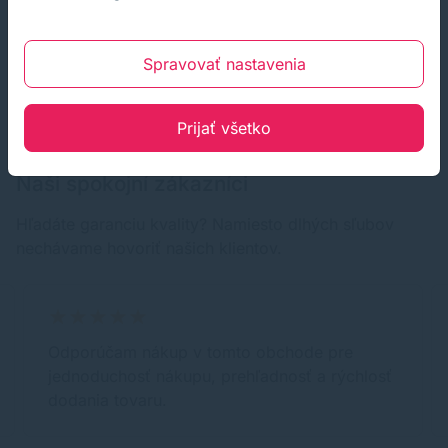
Spravovať nastavenia
Prijať všetko
RECENZIE
Naši spokojní zákazníci
Hľadáte garanciu kvality? Namiesto dlhých sľubov
nechávame hovoriť našich klientov.
Odporúčam nákup v tomto obchode pre
jednoduchosť nákupu, prehľadnosť a rýchlosť
dodania tovaru.