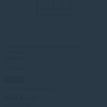
Kvalitné samolepiace etikety určené pre laserovú a
atramentovú tlač.
Zobraziť viac
Originálny
Na sklade
5+ ks
Doručíme k Vám
Ut 11.08
14,75 €
s DPH
11,99 € bez DPH