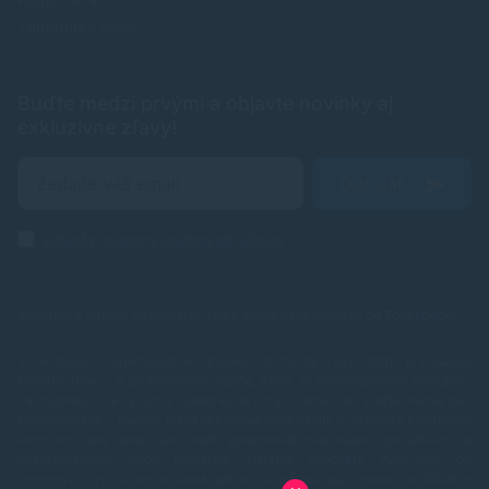
Zabudnuté heslo
Buďte medzi prvými a objavte novinky aj
exkluzívne zľavy!
Odoslať
Zásady ochrany osobných údajov
Spoľahlivé náplne do tlačiarní, ktoré šetria Vaše peniaze od
TonerDepot
.
V e-shope TonerDepot.sk (naplne-do-tlaciarni.sk) Vám prinášame
kvalitné tonery a atramentové náplne, ktoré sú plnohodnotnou náhradou
za originály – za výrazne výhodnejšie ceny. Tlačte viac, plaťte menej, bez
kompromisov v kvalite.
Naša prémiová rada náplní prechádza výstupnou
kontrolou, aby sme vám mohli garantovať maximálnu spoľahlivosť a
bezproblémový chod tlačiarne. Ostatné produkty vyberáme od
overených výrobcov a dodávateľov, ktorí spĺňajú prísne certifikácie