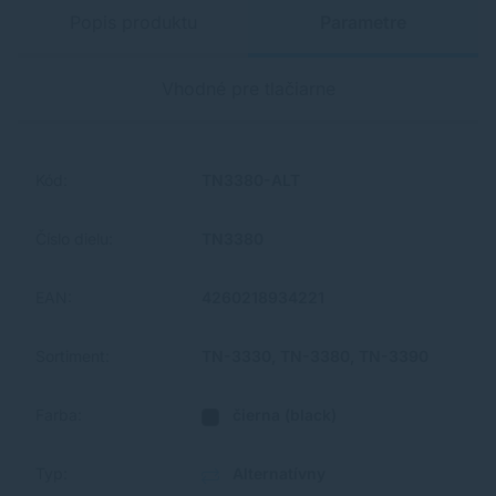
Popis produktu
Parametre
Vhodné pre tlačiarne
Kód:
TN3380-ALT
Číslo dielu:
TN3380
EAN:
4260218934221
Sortiment:
TN-3330, TN-3380, TN-3390
Farba:
čierna (black)
Typ:
Alternatívny