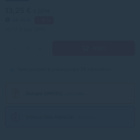
13,25 €
s DPH
14,76 €
- 10 %
10,77 € bez DPH
Kúpiť
−
+
Tento produkt si práve pozerá 20 zákazníkov.
Získajte DARČEK!
Zistiť viac...
Vrátime Vám PENIAZE!
Zistiť viac...