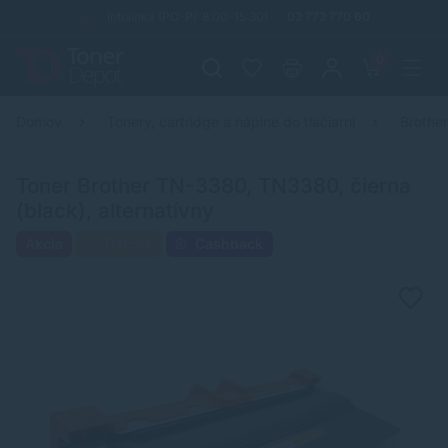
Infolinka (PO-PI: 8:00-15:30)
02 772 770 60
0
Domov
Tonery, cartridge a náplne do tlačiarní
Brothe
Toner Brother TN-3380, TN3380, čierna
(black), alternatívny
Akcia
Darček
Cashback