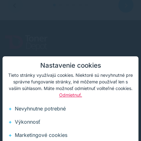
Infolinka (PO-PI: 8:00-15:30)
Nastavenie cookies
02 772 770 60
Tieto stránky využívajú cookies. Niektoré sú nevyhnutné pre
správne fungovanie stránky, iné môžeme používať len s
E-mail
vaším súhlasom. Máte možnosť odmietnuť voliteľné cookies.
obchod@soft-tech.sk
Odmietnuť.
Adresa
Nevyhnutne potrebné
Letná 321, Stropkov
Výkonnosť
Marketingové cookies