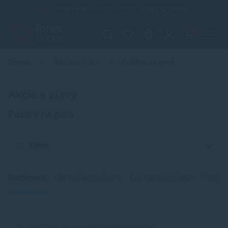
Infolinka (PO-PI: 8:00-15:30)
02 772 770 60
0
Domov
Akcie a zľavy
Puzdra na perá
Akcie a zľavy
Puzdra na perá
Filter
Sortiment
Od najlacnejšieho
Od najdrahšieho
Podľa 