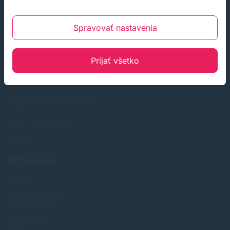
Zákaznícky servis
Spravovať nastavenia
O nás
Prijať všetko
Obchodné podmienky
Reklamácia a odstúpenie od zmluvy
Doprava a platba
Ochrana osobných údajov
Veľkoobchod
FAQ - časté otázky
Kontakt
Informácie
Novinky
Najpredavánejšie
Akcie a zľavy
Výrobcovia