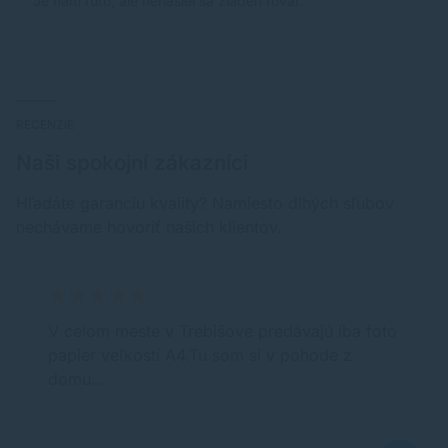
Je nám ľúto, ale nenašiel sa žiaden tovar.
RECENZIE
Naši spokojní zákazníci
Hľadáte garanciu kvality? Namiesto dlhých sľubov
nechávame hovoriť našich klientov.
V celom meste v Trebišove predávajú iba foto
papier veľkosti A4.Tu som si v pohode z
domu…