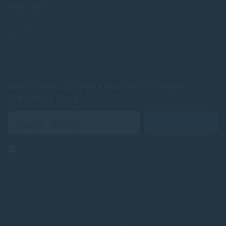
Môj účet
Prihlásenie
Registrácia
Zabudnuté heslo
Buďte medzi prvými a objavte novinky aj
exkluzívne zľavy!
Odoslať
Zásady ochrany osobných údajov
Spoľahlivé náplne do tlačiarní, ktoré šetria Vaše peniaze od
TonerDepot
.
V e-shope TonerDepot.sk (naplne-do-tlaciarni.sk) Vám prinášame
kvalitné tonery a atramentové náplne, ktoré sú plnohodnotnou náhradou
za originály – za výrazne výhodnejšie ceny. Tlačte viac, plaťte menej, bez