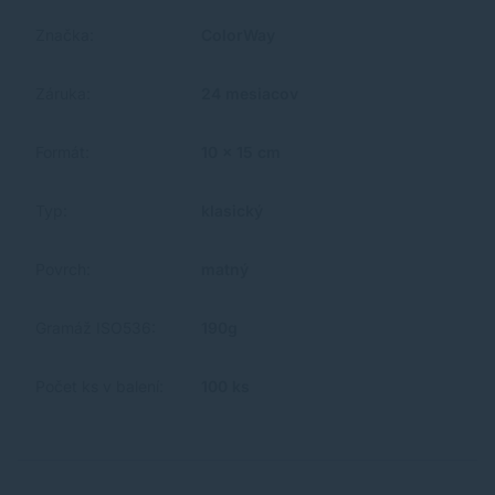
Značka:
ColorWay
Záruka:
24 mesiacov
Formát:
10 x 15 cm
Typ:
klasický
Povrch:
matný
Gramáž ISO536:
190g
Počet ks v balení:
100 ks