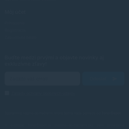
Môj účet
Prihlásenie
Registrácia
Zabudnuté heslo
Buďte medzi prvými a objavte novinky aj
exkluzívne zľavy!
Odoslať
Zásady ochrany osobných údajov
Spoľahlivé náplne do tlačiarní, ktoré šetria Vaše peniaze od
TonerDepot
.
V e-shope TonerDepot.sk (naplne-do-tlaciarni.sk) Vám prinášame