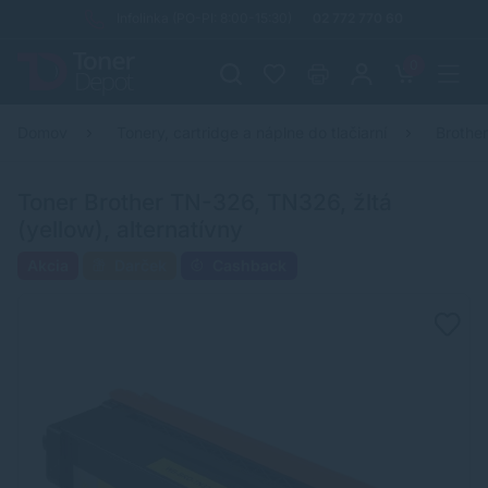
Infolinka (PO-PI: 8:00-15:30)
02 772 770 60
0
Domov
Tonery, cartridge a náplne do tlačiarní
Brothe
Toner Brother TN-326, TN326, žltá
(yellow), alternatívny
Akcia
Darček
Cashback