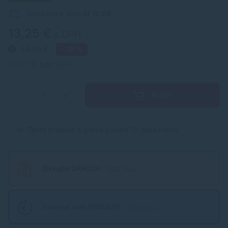
Doručíme k Vám
St 12.08
13,25 €
s DPH
14,76 €
- 10 %
10,77 € bez DPH
Kúpiť
−
+
Tento produkt si práve pozerá 12 zákazníkov.
Získajte DARČEK!
Zistiť viac...
Vrátime Vám PENIAZE!
Zistiť viac...