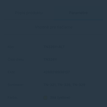
Popis produktu
Parametre
Vhodné pre tlačiarne
Kód:
TN326Y-ALT
Číslo dielu:
TN326Y
EAN:
4260218938137
Sortiment:
TN-321, TN-326, TN-329
Farba:
žltá (yellow)