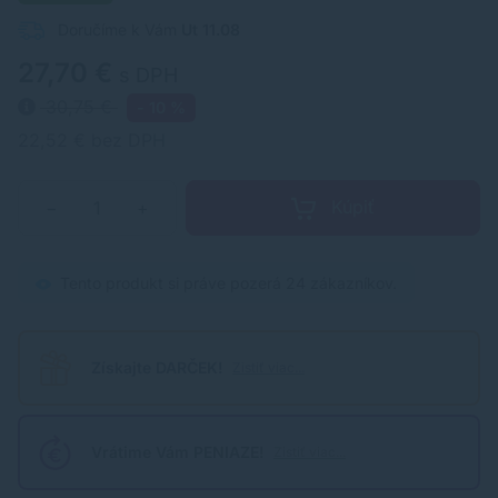
Doručíme k Vám
Ut 11.08
27,70 €
s DPH
30,75 €
- 10 %
22,52 € bez DPH
Kúpiť
−
+
Tento produkt si práve pozerá 24 zákazníkov.
Získajte DARČEK!
Zistiť viac...
Vrátime Vám PENIAZE!
Zistiť viac...