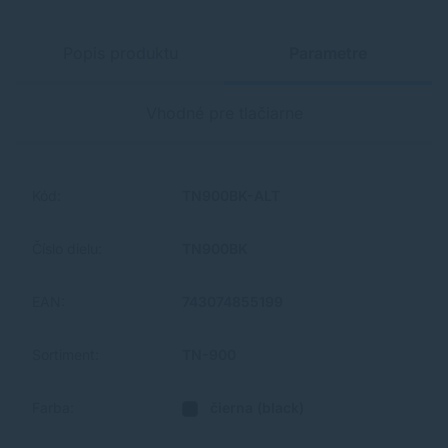
Popis produktu
Parametre
Vhodné pre tlačiarne
Kód:
TN900BK-ALT
Číslo dielu:
TN900BK
EAN:
743074855199
Sortiment:
TN-900
Farba:
čierna (black)