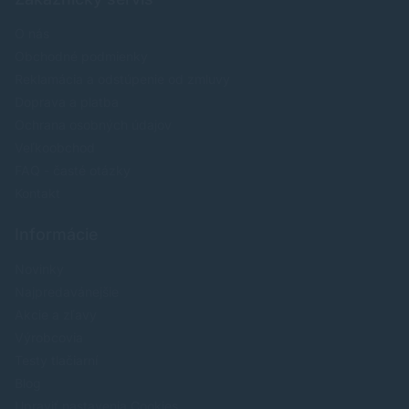
O nás
Obchodné podmienky
Reklamácia a odstúpenie od zmluvy
Doprava a platba
Ochrana osobných údajov
Veľkoobchod
FAQ - časté otázky
Kontakt
Informácie
Novinky
Najpredavánejšie
Akcie a zľavy
Výrobcovia
Testy tlačiarní
Blog
Upraviť nastavenia Cookies