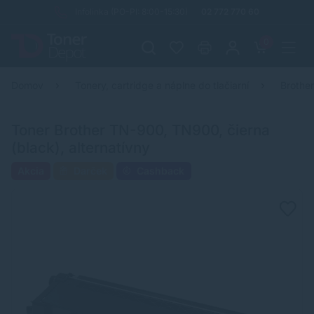
Infolinka (PO-PI: 8:00-15:30)
02 772 770 60
0
Domov
Tonery, cartridge a náplne do tlačiarní
Brothe
Toner Brother TN-900, TN900, čierna
(black), alternatívny
Akcia
Darček
Cashback