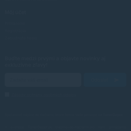
Môj účet
Prihlásenie
Registrácia
Zabudnuté heslo
Buďte medzi prvými a objavte novinky aj
exkluzívne zľavy!
Odoslať
Zásady ochrany osobných údajov
Spoľahlivé náplne do tlačiarní, ktoré šetria Vaše peniaze od
TonerDepot
.
V e-shope TonerDepot.sk (naplne-do-tlaciarni.sk) Vám prinášame