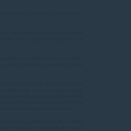
itívnom vplyve spoločnosti, produktu alebo
žnú prax hotelov, ktoré zaviedli opätovné
álo alebo vôbec nesprávali ekologicky a že
opatrení, sa v spoločnostiach kladie čoraz
dla k tomu, že mnohé organizácie hlásali
 úplne presné alebo je nejakým spôsobom
oku 2020 zistila, že 53 % poskytlo vágne,
 nového zákona o ekologických tvrdeniach
he Harris Poll pre Google Cloud a ktorý bol
 organizácia sa zapojila do tejto praxe.
osť eko-loga, symbolu alebo eko značiek.
kologické štandardy. Rozmýšľajte pri nákupe