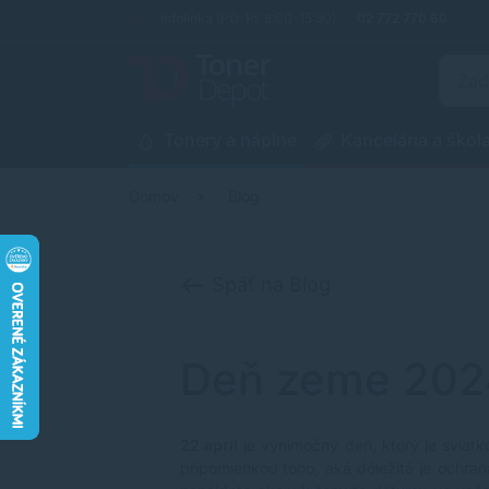
Infolinka (PO-PI: 8:00-15:30)
02 772 770 60
Tonery a náplne
Kancelária a škol
Domov
Blog
Späť na Blog
Deň zeme 202
22.apríl
je výnimočný deň, ktorý je sviatk
pripomienkou toho, aká dôležitá je ochran