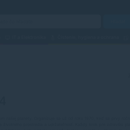
Hľadať
a
IT a Elektronika
Čistenie, hygiena a ochrana
4
om našej planéty. Organizuje sa už od roku 1970, keď sa prvý ročn
a životného prostredia a udržateľnosť. Každý krok pre zdravšiu plan