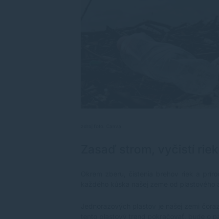
zdroj foto: Canva
Zasaď strom, vyčistí rie
Okrem zberu, čistenia brehov riek a prír
každého kúska našej zeme od plastového a 
Jednorazových plastov je našej zemi čoraz 
tento plastový trend pokračovať, bude o pá