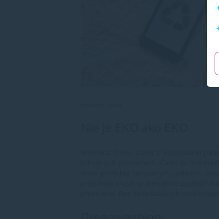
zdroj foto: Canva
Nie je EKO ako EKO
Smernica Green Claim z Európskeho parla
prírodných produktoch. Často je to market
svoje produkty takzvaným „zeleným označe
prostrediu musia to relevantne podložiť a
prezentuje. Bez zavadzajúcich marketingo
Greenwashing