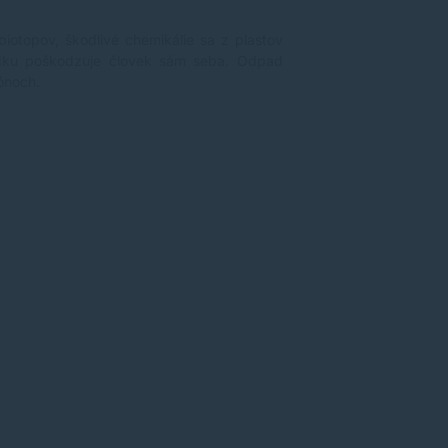
biotopov, škodlivé chemikálie sa z plastov
edku poškodzuje človek sám seba. Odpad
ónoch.