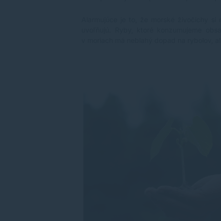
Alarmujúce je to, že morské živočíchy si 
uvoľňujú. Ryby, ktoré konzumujeme obs
v moriach má neblahý dopad na rybolov, al