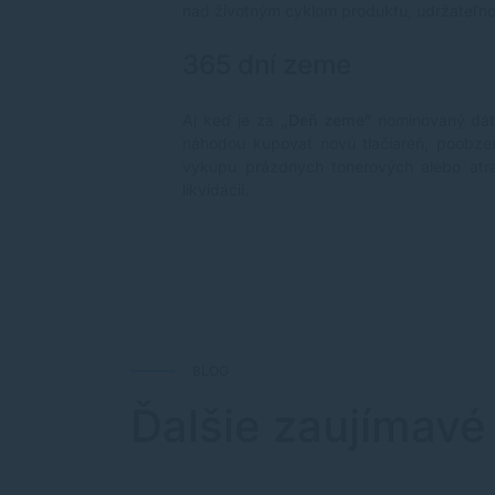
nad životným cyklom produktu, udržateľnos
365 dní zeme
Aj keď je za
„Deň zeme“
nominovaný dátu
náhodou kupovať novú tlačiareň, poobze
vykúpu prázdnych
tonerových
alebo
atr
likvidácii.
BLOG
Ďalšie zaujímavé