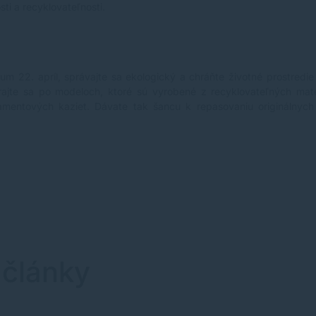
ti a recyklovateľnosti.
m 22. apríl, správajte sa ekologický a chráňte životné prostredi
rajte sa po modeloch, ktoré sú vyrobené z recyklovateľných mat
amentových
kaziet. Dávate tak šancu k repasovaniu originálnych 
 články