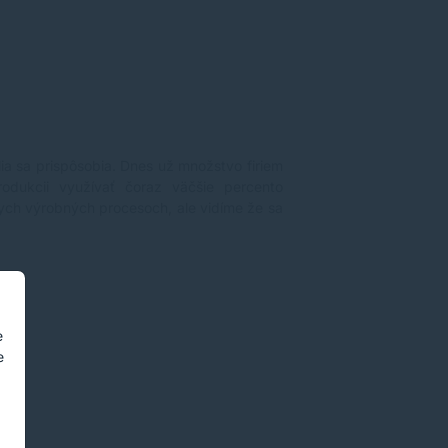
lia sa prispôsobia. Dnes už množstvo firiem
odukcii využívať čoraz väčšie percento
nych výrobných procesoch, ale vidíme že sa
e
e