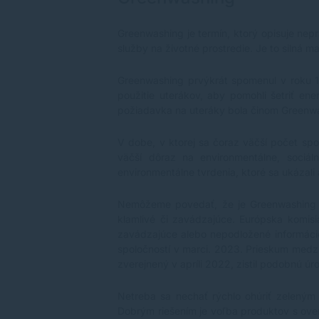
Greenwashing je termín, ktorý opisuje nep
služby na životné prostredie. Je to silná m
Greenwashing prvýkrát spomenul v roku 19
použitie uterákov, aby pomohli šetriť ene
požiadavka na uteráky bola činom Greenw
V dobe, v ktorej sa čoraz väčší počet spo
väčší dôraz na environmentálne, sociáln
environmentálne tvrdenia, ktoré sa ukázal
Nemôžeme povedať, že je Greenwashing v
klamlivé či zavádzajúce. Európska komisi
zavádzajúce alebo nepodložené informáci
spoločností v marci. 2023. Prieskum medzi 
zverejnený v apríli 2022, zistil podobnú ú
Netreba sa nechať rýchlo ohúriť zeleným
Dobrým riešením je voľba produktov s overe