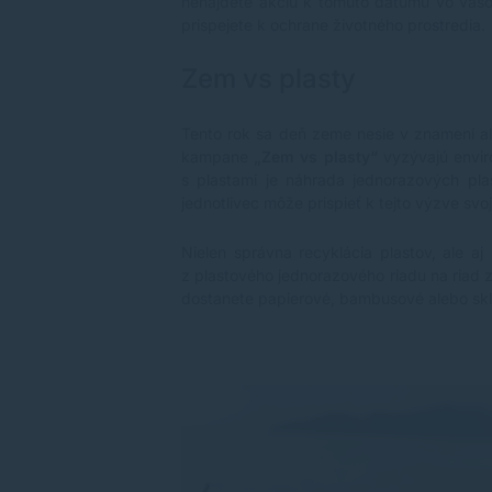
nenájdete akciu k tomuto dátumu vo vašom 
prispejete k ochrane životného prostredia.
Zem vs plasty
Tento rok sa deň zeme nesie v znamení al
kampane
„Zem vs plasty“
vyzývajú envir
s plastami je náhrada jednorazových pla
jednotlivec môže prispieť k tejto výzve s
Nielen správna recyklácia plastov, ale a
z plastového jednorazového riadu na riad 
dostanete papierové, bambusové alebo sk