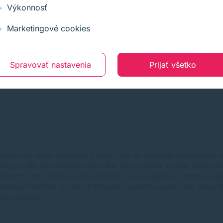
Výkonnosť
Marketingové cookies
Spravovať nastavenia
Prijať všetko
mentu by mala napomôcť k tomu, aby sa vytriedili zavadzajúce 
ingový trik, ako nalákať zákazníka. Čo je zelené a nesie značku eko
ním“, ktoré tvrdia že ich produkty sú ekologické, prírodné, biol
dekvátnym testom. V tom má Európska legislatíva jasno, aby zákazní
vých praktík.