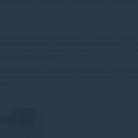
blízkom okolí, môžete prispieť vlastnou iniciatívou. Nielen dnes
armujúceho nárastu plastového odpadu a ich škodlivosti. Plastov
onmentálne organizácie k vyradeniu jednorazových plastov do roku
stov menej škodlivými materiálmi a následne do roku 2040 zníž
vojím zodpovedným prístupom.
j voľba alternatívnych materiálov namiesto plastu je dobrým kroko
z omnoho ekologickejšieho materiálu. Vezmite si len také obyčajné 
lenené.