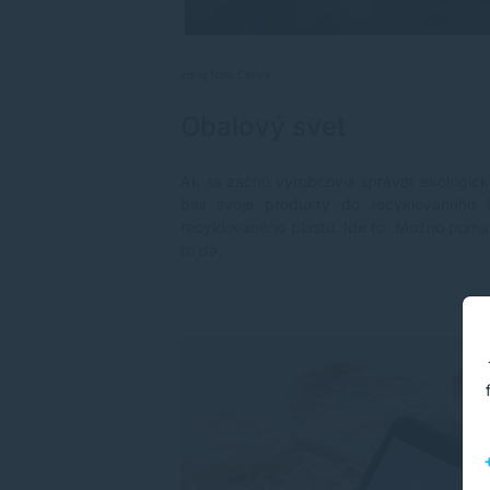
zdroj foto: Canva
Obalový svet
Ak sa začnú výrobcovia správať ekologicky 
balí svoje produkty do recyklovaného 
recyklovaného plastu. Ide to. Možno pomal
to dá.