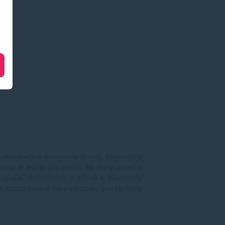
a nepravdivé označenia o eko, zelených a
 to je lepšie pre biznis. Ak firmy označia
ogické, rozložiteľné a šetrné k životnému
k dostal presne taký výrobok, ako ho firma