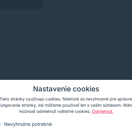
a nahradia plastový obal inou ekologickou alternatívou, spotrebite
kartónového obalu. Výrobcovia elektroniky dokážu pri novej pr
ším tempom, pretože je potrebné zaviesť nové technológie pri rôz
Nastavenie cookies
Tieto stránky využívajú cookies. Niektoré sú nevyhnutné pre správn
fungovanie stránky, iné môžeme používať len s vaším súhlasom. Mát
možnosť odmietnuť voliteľné cookies.
Odmietnuť.
Nevyhnutne potrebné