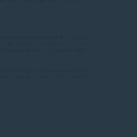
, ale počas celého roka máte v rukách, ako
ý odpad je už dlhodobým problém a v rámci
 2030. Prvým krokom k zlepšeniu situácie
iť produkciu plastov o 60 percent. Každý
m. Mnohé firmy v gastro-sektore už prešli
slamky k nápojom. Namiesto tých plastových