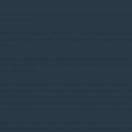
ravdivé, zavádzajúce konania alebo súbor tvrdení organizácie o poz
arketingová zbraň.
86 environmentalista J. Westerveld. V svojom článku kritizoval be
rgiu. Autor článku tvrdil, že išlo o hotely, ktoré sa všeobecne m
ashingu.
trebiteľov a vlád zaujíma o prijatie environmentálne zodpovedných 
e a vládne (ESG) iniciatívy. Potreba predviesť úsilie ESG vie
i ako Greenwashing.
ždy falošným tvrdením. Môže sa jednať o tvrdenie, ktoré nie je
a napríklad v štúdii 150 firemných environmentálnych tvrdení z r
e a 40 % nemalo žiadne podporné údaje, ktoré citovala pri návrhu
vedúcimi pracovníkmi spoločností v 16 krajinách, ktorý uskutočnil T
roveň Greenwashingu: 58 percent z 1 491 respondentov uviedlo, že ich
 logom alebo obrázkom prírody na obale produktu. Overte si prav
nými certifikátmi, ktoré sú určitou zárukou, že spĺňajú etické a e