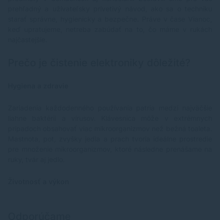
prehľadný a užívateľsky prívetivý návod, ako sa o techniku
starať správne, hygienicky a bezpečne. Práve v čase Vianoc,
keď upratujeme, netreba zabúdať na to, čo máme v rukách
najčastejšie.
Prečo je čistenie elektroniky dôležité?
Hygiena a zdravie
Zariadenia každodenného používania patria medzi najväčšie
liahne baktérií a vírusov. Klávesnica môže v extrémnych
prípadoch obsahovať viac mikroorganizmov než bežná toaleta.
Mastnota, pot, zvyšky jedla a prach tvoria ideálne prostredie
pre množenie mikroorganizmov, ktoré následne prenášame na
ruky, tvár aj jedlo.
Životnosť a výkon
Odporúčame