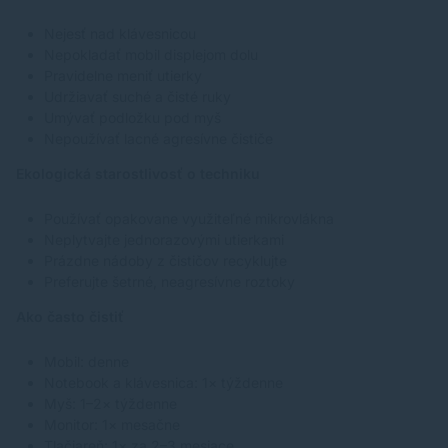
Nejesť nad klávesnicou
Nepokladať mobil displejom dolu
Pravidelne meniť utierky
Udržiavať suché a čisté ruky
Umývať podložku pod myš
Nepoužívať lacné agresívne čističe
Ekologická starostlivosť o techniku
Používať opakovane využiteľné mikrovlákna
Neplytvajte jednorazovými utierkami
Prázdne nádoby z čističov recyklujte
Preferujte šetrné, neagresívne roztoky
Ako často čistiť
Mobil: denne
Notebook a klávesnica: 1× týždenne
Myš: 1–2× týždenne
Monitor: 1× mesačne
Tlačiareň: 1× za 2–3 mesiace