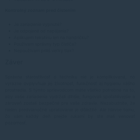
Kontrolný zoznam pred čistením
Je zariadenie vypnuté?
Je odpojené od napájania?
Aplikujem tekutinu len na handričku?
Používam správny typ čističa?
Nepoužívam príliš veľký tlak?
Záver
Správna starostlivosť o techniku nie je komplikovaná, no
výrazne ovplyvňuje jej životnosť, funkčnosť aj hygienu vášho
prostredia. S týmto sprievodcom máte všetko potrebné na to,
aby vaše zariadenia vydržali dlhšie, fungovali spoľahlivejšie a
zároveň zostali bezpečné pre vaše zdravie. Nezabudnite, že
nielen predvianočné upratovanie je dôležité. Ale hlavne tomu,
čo vám každý deň prejde rukami by ste mali venovať
pozornosť.