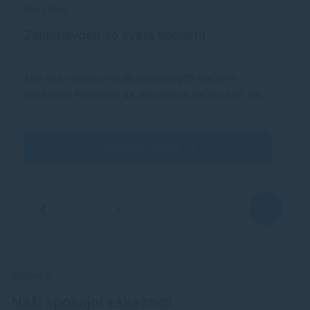
29.03.2018
16
Zaujímavosti zo sveta tlačiarní
A
k
Ako nás výrobcovia atramentových tlačiarní
Č
zavádzajú Nedávalo sa, ako lavína začalo šíriť na…
n
Zobraziť článok
RECENZIE
Naši spokojní zákazníci