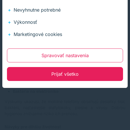
Displej čistiť ako monitor
Klávesnicu a touchpad IPA 70 %
Nevyhnutne potrebné
Ventilačné otvory čistiť stlačeným vzduchom, nie
tekutinami
Výkonnosť
Rozšírené tipy
Marketingové cookies
Špecializované zariadenia
Herné konzoly: dôležité je čistenie ventilačných mriežok
Spravovať nastavenia
Slúchadlá: gumové a kožené časti pravidelne dezinfikovať,
mriežky čistiť jemnou kefkou
Smart hodinky: čistiť jemnými roztokmi bez alkoholu
Prijať všetko
Televízory: postup rovnaký ako pri monitoroch, pozor na
veľké plochy
Baktérie na elektronike
Výskumy ukazujú, že mobilné telefóny obsahujú desiatky tisíc
baktérií, najčastejšie stafylokoky, plesne a vírusy. Dobrou
hygienou znižujeme riziko ich prenosu.
Návyky pre dlhšiu životnosť