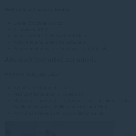
Nevhodné čistiace prostriedky
Okena, čističe skiel, ocot
Alkohol nad 90 %
Benzín, riedidlá či chlórové dezinfekcie
Voda striekaná priamo na zariadenie
Papierové utierky, ktoré môžu poškrabať displej
Ako čistiť jednotlivé zariadenia
Monitory (LCD, LED, OLED)
Vypnúť a nechať vychladnúť
Prach zotrieť suchým mikrovláknom
Mastnotu odstrániť roztokom na displeje alebo
destilovanou vodou (aplikovanou na handričku)
Vyhnúť sa silnému tlaku, octu a čističom skiel