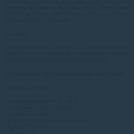
komponenty. Poznáte ten pocit, keď počas telefonovania
nepočujete druhú stranu poriadne a zistíte, že problém je
zanesený reproduktor. Alebo keď zlyháva nabíjanie a problém
sú mikro-chumáčiky v konektore.
Funkčnosť
Zasekávanie klávesov, nefunkčné tlačidlá myši alebo šmuhy na
displeji sú často len prejavom špiny, nie poškodenia hardvéru.
Správnym čistením predchádzate drahým opravám.
Čo používať pri čistení a čomu sa vyhnúť
Odporúčané prípravky
Izopropylalkohol (IPA) 70 – 90 %
Špeciálne roztoky na displeje
Destilovaná voda
Mikrovláknové a antistatické handričky
Stlačený vzduch
Jemné kefky na prach