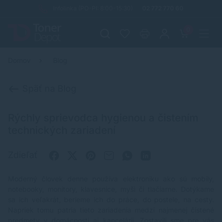
Infolinka (PO-PI: 8:00-15:30)
02 772 770 60
0
Domov
Blog
Späť na Blog
Rýchly sprievodca hygienou a čistením
technických zariadení
Zdieľať
Moderný človek denne používa elektroniku ako sú mobily,
notebooky, monitory, klavesnice, myši či tlačiarne. Dotýkame
sa ich veľakrát, berieme ich do práce, do postele, na cesty.
Napriek tomu patria tieto zariadenia medzi najmenej čistené
predmety v domácnosti aj kancelárii. Zostavili sme pre vás