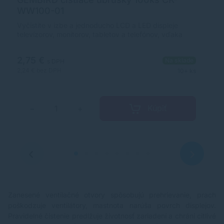
WW100-01
p
A
Vyčistite v izbe a jednoducho LCD a LED displeje
An
televízorov, monitorov, tabletov a telefónov, vďaka
Rý
týmto čistiacim obrúskom spoločnosti Gembird.
Ubrúsky odstraňujú prach, občasnú špinu a otlačky
2,75 €
4
Na sklade
prstov. Špeciálna antistatická formula zabraňuje
s DPH
akumulácii prachu. Balenie obsahuje 100 kusov
2,24 €
bez DPH
3,
10+ ks
ubrúskov.
Kúpiť
−
+
Zanesené ventilačné otvory spôsobujú prehrievanie, prach
poškodzuje ventilátory, mastnota narúša povrch displejov.
Pravidelné čistenie predlžuje životnosť zariadení a chráni citlivé