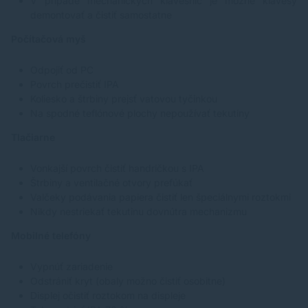
V prípade mechanických klávesníc je možné klávesy
demontovať a čistiť samostatne
Počítačová myš
Odpojiť od PC
Povrch prečistiť IPA
Koliesko a štrbiny prejsť vatovou tyčinkou
Na spodné teflónové plochy nepoužívať tekutiny
Tlačiarne
Vonkajší povrch čistiť handričkou s IPA
Štrbiny a ventilačné otvory prefúkať
Valčeky podávania papiera čistiť len špeciálnymi roztokmi
Nikdy nestriekať tekutinu dovnútra mechanizmu
Mobilné telefóny
Vypnúť zariadenie
Odstrániť kryt (obaly možno čistiť osobitne)
Displej očistiť roztokom na displeje