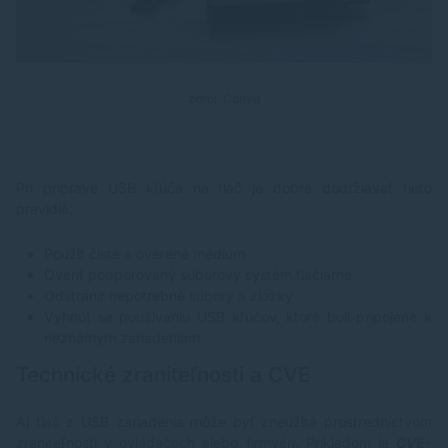
zdroj: Canva
Pri príprave USB kľúča na tlač je dobré dodržiavať tieto
pravidlá:
Použiť čisté a overené médium
Overiť podporovaný súborový systém tlačiarne
Odstrániť nepotrebné súbory a zložky
Vyhnúť sa používaniu USB kľúčov, ktoré boli pripojené k
neznámym zariadeniam
Technické zraniteľnosti a CVE
Aj tlač z USB zariadenia môže byť zneužitá prostredníctvom
zraniteľností v ovládačoch alebo firmvéri. Príkladom je
CVE-