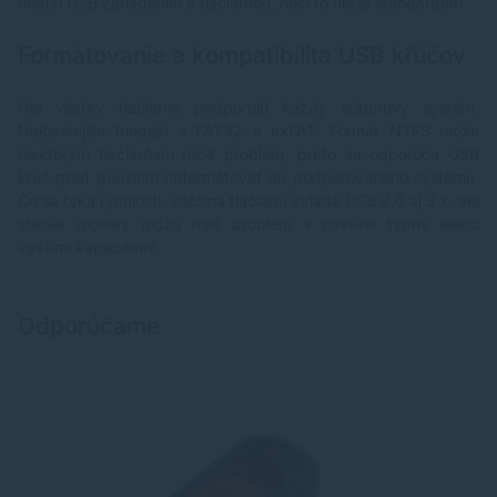
medzi USB zariadením a tlačiarňou, hoci to nie je štandardom.
Formátovanie a kompatibilita USB kľúčov
Nie všetky tlačiarne podporujú každý súborový systém.
Najčastejšie fungujú s FAT32 a exFAT. Formát NTFS môže
niektorým tlačiarňam robiť problém, preto sa odporúča USB
kľúč pred použitím naformátovať do podporovaného systému.
Čo sa týka rýchlosti, väčšina tlačiarní zvláda USB 2.0 aj 3.x, ale
staršie modely môžu mať problém s novšími typmi alebo
vyššími kapacitami.
Odporúčame