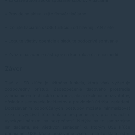
• Zakážte automatické spúšťanie súborov v tlačiarni
• Pravidelne aktualizujte firmvér tlačiarne
• Izolujte tlačiareň s USB funkciou od hlavnej LAN siete
• Logujte všetky operácie a sledujte podozrivé správanie
• Zvážte nasadenie nástrojov na kontrolu a čistenie médií
Záver
Tlač z
USB kľúča
je užitočná funkcia, ktorá však vyžaduje
zodpovedný prístup. Zabezpečenie tlačového prostredia
zahŕňa nielen technické opatrenia, ale aj školenie používateľov,
dôsledné sledovanie incidentov a pravidelnú údržbu zariadení.
Dodržiavaním odporúčaných postupov môžete minimalizovať
riziko a využívať túto funkciu bezpečne aj v prostrediach s
vysokými nárokmi na bezpečnosť. Netýka sa to samozrejme
len tlačiarní, ale všetkých zariadení ku ktorým USB kľúče
pripájame. USB kľúče používame všetci a je to stále jeden