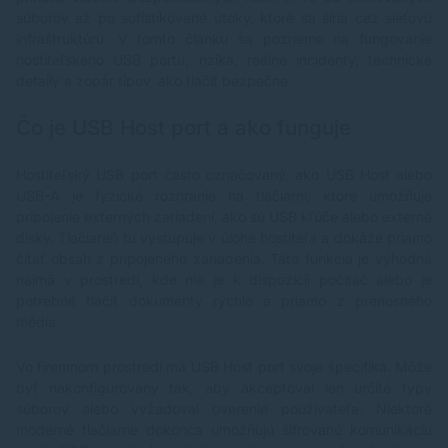
súborov až po sofistikované útoky, ktoré sa šíria cez sieťovú
infraštruktúru. V tomto článku sa pozrieme na fungovanie
hostiteľského USB portu, riziká, reálne incidenty, technické
detaily a zopár tipov, ako tlačiť bezpečne.
Čo je USB Host port a ako funguje
Hostiteľský USB port často označovaný, ako USB Host alebo
USB-A je fyzické rozhranie na tlačiarni, ktoré umožňuje
pripojenie externých zariadení, ako sú
USB kľúče
alebo
externé
disky
. Tlačiareň tu vystupuje v úlohe hostiteľa a dokáže priamo
čítať obsah z pripojeného zariadenia. Táto funkcia je výhodná
najmä v prostredí, kde nie je k dispozícii počítač alebo je
potrebné tlačiť dokumenty rýchlo a priamo z prenosného
média.
Vo firemnom prostredí má USB Host port svoje špecifiká. Môže
byť nakonfigurovaný tak, aby akceptoval len určité typy
súborov alebo vyžadoval overenie používateľa. Niektoré
moderné tlačiarne dokonca umožňujú šifrovanú komunikáciu