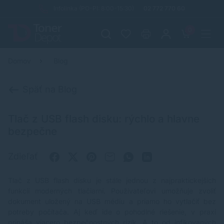
Infolinka (PO-PI: 8:00-15:30)
02 772 770 60
0
Domov
Blog
Späť na Blog
Tlač z USB flash disku: rýchlo a hlavne
bezpečne
Zdieľať
Tlač z USB flash disku je stále jednou z najpraktickejších
funkcií moderných tlačiarní. Používateľovi umožňuje zvoliť
dokument uložený na USB médiu a priamo ho vytlačiť bez
potreby počítača. Aj keď ide o pohodlné riešenie, v praxi
prináša viacero bezpečnostných rizík. A to od infikovaných