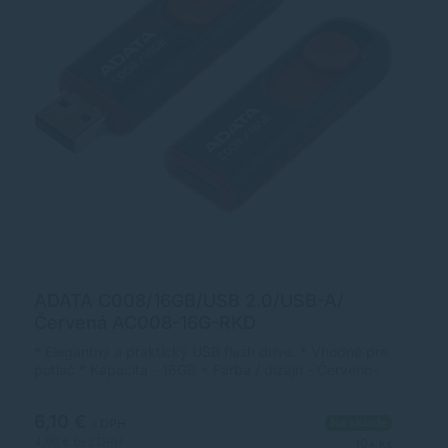
A
ADATA C008/16GB/USB 2.0/USB-A/
Č
Červená AC008-16G-RKD
A
* Elegantný a praktický USB flash drive. * Vhodné pre
vý
potlač * Kapacita - 16GB * Farba / dizajn - Červeno-
n
čierna * Rozmery - 59,95 x19, 83x8, 85 mm *
do
Hmotnosť - 10g * Rozhranie - USB 2.0 a kompatibilný
8
6,10 €
Na sklade
e
aj s USB 1.1 * Príslušenstvo - pútko na zavesenie *
s DPH
ľa
Systémové požiadavky - Windows
6,
4,96 €
bez DPH
10+ ks