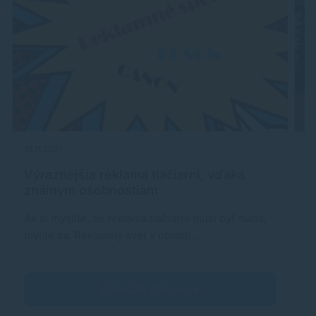
13.11.2021
21
Výraznejšia reklama tlačiarní, vďaka
D
známym osobnostiam
s
Ak si myslíte, že reklama tlačiarní musí byť nuda,
D
mýlite sa. Reklamný svet v oblasti…
p
ú
Zobraziť článok