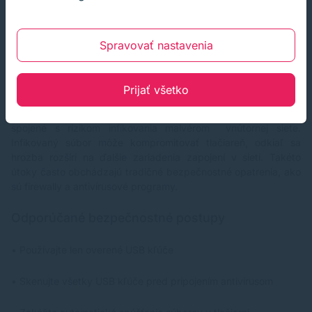
Vektor útok (attack vector)
je termín, ktorý sa používa pre
charakteristiku spôsobu, ktorými môže útočník získať prístup
do počítačového systému alebo siete zneužitím zraniteľnosti
Spravovať nastavenia
a použitím škodlivého kódu.
Bezpečnostné riziká vo firemnej sieti
Prijať všetko
Vo firemnom prostredí je pripojenie USB kľúča k tlačiarni
spojené s rizikom infikovania malvérom vnútornej siete.
Infikovaný súbor môže kompromitovať tlačiareň, odkiaľ sa
hrozba rozšíri na ďalšie zariadenia zapojení v sieti. Takéto
útoky často obchádzajú tradičné bezpečnostné opatrenia, ako
sú firewally a antivírusové programy.
Odporúčané bezpečnostné postupy
• Používajte len overené USB kľúče
• Skenujte všetky USB kľúče pred pripojením antivírusom