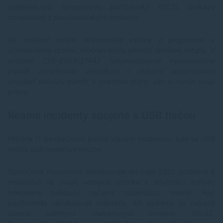
(usbprint.sys) spracováva požiadavky IOCTL (príkazy
zariadenia) z používateľských aplikácií.
Ak ovládač riadne nekontroluje vstupy z programov v
užívateľskom režime, útočníci môžu odoslať škodlivé vstupy. V
prípade CVE-2024-21442 nekontrolovaná vyrovnávacia
pamäť umožňovala útočníkovi s nízkymi oprávneniami
prepísať dôležitú pamäť v priestore jadra, čím si rozšíri svoje
práva.
Reálne incidenty spojené s USB tlačou
História IT bezpečnosti pozná viacero incidentov, kde sa USB
médiá stali nositeľom hrozby.
Spoločnosť Procolored distribuovala do mája 2025 (približne 6
mesiacov) na svojej webovej stránke k stiahnutiu softvér,
infikované ovládače tlačiarní obsahujúce malvér. Keď
používatelia nainštalovali ovládače, ich systémy sa nakazili
dvoma odlišnými malvérovými kmeňmi: Win32.