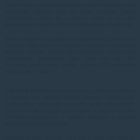
2024-21442
, zraniteľnosť vo Windows USB Print Driver, ktorá
umožňovala eskaláciu práv na úroveň SYSTEM. Takéto
zraniteľnosti ukazujú, že aj funkcia, ktorá sa javí ako
jednoduchá a bezpečná, môže byť potenciálnym cieľom útoku.
Ďalším príkladom sú problémy po aktualizáciách operačných
systémov, kedy zmeny v ovládačoch spôsobili neštandardné
správanie tlačiarní, vrátane tlače nesprávnych údajov alebo
poškodených dokumentov. Tieto chyby síce nie vždy
znamenajú bezpečnostný incident, ale môžu byť zneužiteľné
pomocou vektor útoku.
CVE-2024-21442
je bezpečnostná chyba, ktorá bola nájdená
v ovládači USB tlačiarne systému Windows (usbprint.sys).
Tento ovládač sa používa vždy, keď pripojíte USB tlačiareň.
Ak je táto chyba zneužitá, útočníci môžu spustiť svoj kód ako
SYSTEM (najsilnejší účet v systéme Windows) a prevziať
kontrolu nad vaším počítačom.
Základný problém spočíval v tom, ako ovládač USB tlačiarne