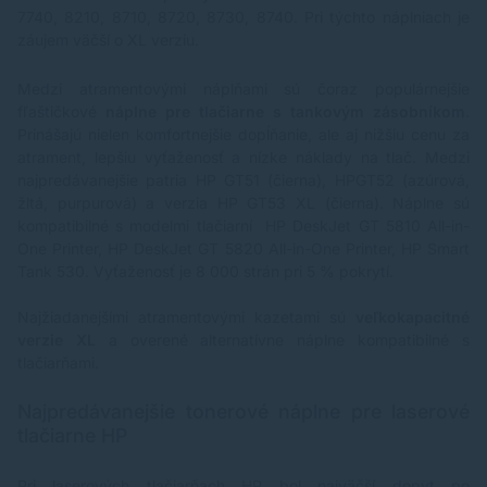
7740, 8210, 8710, 8720, 8730, 8740. Pri týchto náplniach je
záujem väčší o XL verziu.
Medzi atramentovými náplňami sú čoraz populárnejšie
fľaštičkové
náplne pre tlačiarne s tankovým zásobníkom
.
Prinášajú nielen komfortnejšie dopĺňanie, ale aj nižšiu cenu za
atrament, lepšiu vyťaženosť a nízke náklady na tlač. Medzi
najpredávanejšie patria
HP GT51
(čierna), HPGT52 (azúrová,
žltá, purpurová) a verzia HP GT53 XL (čierna). Náplne sú
kompatibilné s modelmi tlačiarní HP DeskJet GT 5810 All-in-
One Printer, HP DeskJet GT 5820 All-in-One Printer, HP Smart
Tank 530. Vyťaženosť je 8 000 strán pri 5 % pokrytí.
Najžiadanejšími atramentovými kazetami sú
veľkokapacitné
verzie XL
a overené alternatívne náplne kompatibilné s
tlačiarňami.
Najpredávanejšie tonerové náplne pre laserové
tlačiarne HP
Pri laserových tlačiarňach HP bol najväčší dopyt po