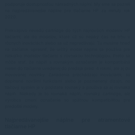
podporuje dostupnosťou náhradných náplní. My sme sa pozreli
na najpredávanejšie náplne pre tlačiarne HP za minulý rok
2020.
Prekvapivo nevedú cartridge do tých najnovších modelov HP
tlačiarní, ale do modelov, ktoré úž sú nejaký čas na trhu v
rôznych inováciách alebo sa už nepredávajú. Tu musíme hneď
na začiatok upresniť, že určitý model náplne sa používa pre
niekoľko modelov tlačiarní s rovnakou technológiou. Preto sa
môže stať, že náplň s rovnakým označením je kompatibilná
nielen do tlačiarne uvedenej do predaja pred 4 rokmi, ale aj do
inovovanej novinky. Zariadenia prechádzajú inováciami, sú
doplnené novšími funkciami alebo je pozmenený dizajn, no
tlačový systém je v podstate rovnaký a používa sa aj rovnaká
náplň. Niekedy je to rovnaká náplň, rovnaký cartridge, ale
výrobca zmení označenie so spätnou kompatibilitou pre
predošlé modely.
Najpredávanejšie náplne pre atramentové
tlačiarne HP