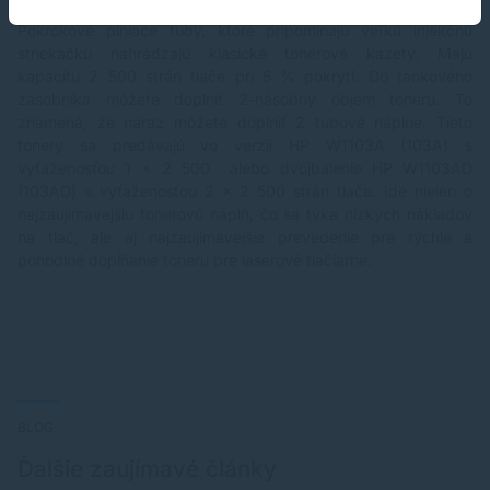
Pokrokové plniace tuby, ktoré pripomínajú veľkú injekčnú
striekačku nahrádzajú klasické tonerové kazety. Majú
kapacitu 2 500 strán tlače pri 5 % pokrytí. Do tankového
zásobníka môžete doplniť 2-násobný objem toneru. To
znamená, že naraz môžete doplniť 2 tubové náplne. Tieto
tonery sa predávajú vo verzii
HP W1103A (103A)
s
vyťaženosťou 1 x 2 500 alebo dvojbalenie
HP W1103AD
(103AD)
s vyťaženosťou 2 x 2 500 strán tlače. Ide nielen o
najzaujímavejšiu tonerovú náplň, čo sa týka nízkych nákladov
na tlač, ale aj najzaujímavejšie prevedenie pre rýchle a
pohodlné dopĺňanie toneru pre laserové tlačiarne.
BLOG
Ďalšie zaujímavé články