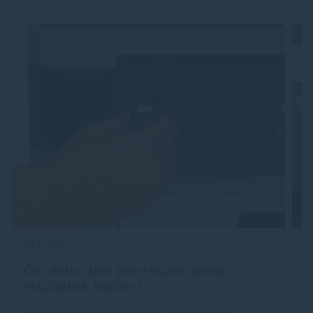
04.12.2017
09
Čo všetko (ne) potrebujete alebo
A
využijete k tlačiarni
t