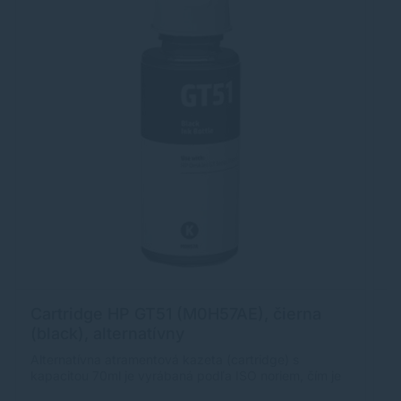
Cartridge HP GT51 (M0H57AE), čierna
C
(black), alternatívny
(
Alternatívna atramentová kazeta (cartridge) s
Al
kapacitou 70ml je vyrábaná podľa ISO noriem, čím je
ka
zabezpečená úplna kompatibilita s tlačiarňami HP.
za