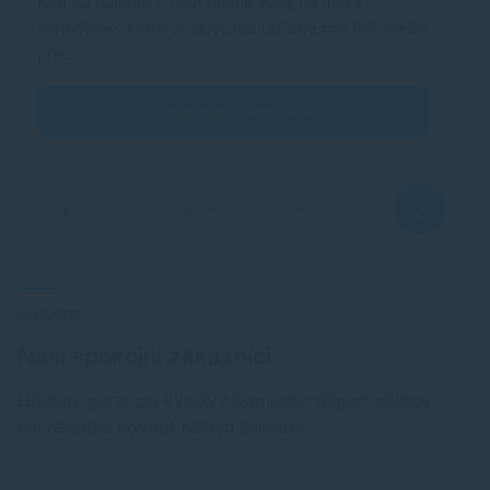
Keď sa bavíme o tlači máme vždy na mysli
A
zariadenie, ktoré je prioritne určené pre tlač alebo
k
pre…
b
Zobraziť článok
RECENZIE
Naši spokojní zákazníci
Hľadáte garanciu kvality? Namiesto dlhých sľubov
nechávame hovoriť našich klientov.