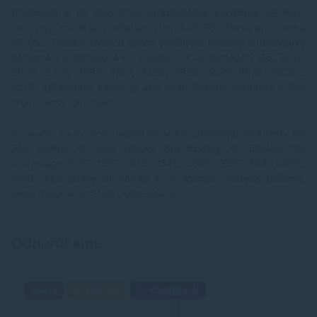
Prvenstvo si už dlho držia
atramentové cartridge HP 652
.
Tento typ kaziet sa predáva vo verzii
HP 652 čierny atrament
a
HP 652 Tricolor
. Dvojicu náplní používajú farebné atramentové
tlačiarne a multifunkcie HP Deskjet Ink Advantage 2135, 3635,
3636, 3775, 3785, 3787, 3788, 3835, 4535, 4675, 5075 a
5275. Vyťaženosť kaziet je 300 strán farebný cartridge a 360
strán čierny cartridge.
V závese za dvojicou náplní nasledujú atramentové kazety HP
350 čierna,
HP 650 Tricolor
pre modely HP Deskjet Ink
Advantage 1015, 1515, 2515, 2545, 2546, 3515, 3545, 4515,
4645. Ako vidíme ide náplne aj do starších modelov tlačiarní,
ktoré užívateľom stále dobre slúžia.
Odporúčame
Akcia
Darček
Cashback