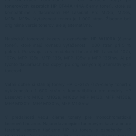
tonerových kazetách HP CF44A
(44A-čierny toner), ktoré sú
kompatibilné s tlačiarňami
HP LaserJet Pro M28a
, M28w,
M15a, M15w. Vyťaženosť toneru je 1 000 strán. Žiadané boli
originálne verzie tonerov, ale aj alternatívne.
Nasledujú tonerové kazety s označením
HP W1106A
(čierny
toner), ktoré majú rovnakú vyťaženosť 1 000 strán pri 5 %
pokrytí. Používajú sa v modeloch tlačiarní HP LaserJet 107a,
107w, MFP 135a, MFP 135r, MFP 135w a MFP 135fnw. Aj pri
týchto tlačiarňach bol dopyt po originálnych aj alternatívnych
toneroch.
Veľmi dobre si stáli aj tonery
HP CF217A
(17A-čierny toner) s
vyťaženosťou 1 600 strán s kompatibilitou pre modely HP
LaserJet Pro M102, M102a, M102w, MFP M130, MFP M130a,
MFP M130fn, MFP M130fw, MFP M130nw.
V predajnosti vedú čierne tonery pre monochromatické
laserové tlačiarne. Najpredávanejšími tonerovými kazetami pre
farebné laserové tlačiarne HP sú tonery s označením
HP