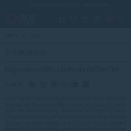
Infolinka (PO-PI: 8:00-15:30)
02 772 770 60
0
Domov
Blog
Späť na Blog
Najpredávanejšie náplne do tlačiarní HP
Zdieľať
Každý výrobca tlačiarní a spotrebného tovaru pre tlačiarenský
priemysel má v svojom portfóliu aj náplne pre tlačiarne. Keďže
je ponuka zariadení bohatá, hlavne u renomovaných výrobcov
s dlhoročnou históriou, tak tomu zodpovedá aj ponuka náplní.
Množstvo modelov tlačiarní a multifunkcií výrobcu
Hewlett
Packard
už nie je v predaji, napriek tomu ich spoločnosť stále