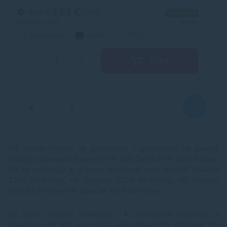
3,85 €
4,31 €
s DPH
Na sklade
3,13 €
bez DPH
10+ ks
3,
Alternatívny
čierna
70ml
Kúpiť
−
+
Pre novšie modely sa prebojovali v predajnosti na predné
priečky atramentové kazety
HP 305 čierna
a
HP 305 Tricolor
.
Tie sa používajú aj v novej modelovej rade pre HP DeskJet
2320 All-in-One, HP DeskJet 2720 All-in-One, HP DeskJet
2721 All-in-One a HP DeskJet 4120 All-in-One.
Za prvou trojicou nasledujú 4 samostatné cartridge s
označením
HP 953
pre vyššiu radu tlačiarní HP OfficeJet Pro