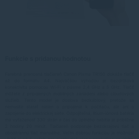
Funkcie s pridanou hodnotou
Farebná prenosná tlačiareň Canon Pixma TR150 dokáže tlačiť
až do formátu A4. Najväčšou výhodou je bezdrôtová
konektivita pomocou Wi-Fi v pásme 2,4 GHz a 5 GHz. Tlačiť
môžete z pripojených mobilných zariadení alebo cloudových
služieb. Tento model je doslova bezkáblový, pretože sa
nemusíte starať nielen o pripojenie k počítaču, ale ani o
zapojenie do elektrickej siete. Odpojiteľná, lítium-iónová batéria
má vyťaženosť 330 strán a čas do úplného nabitia je približne
2 hodiny 20 minút. Tlačiareň podporuje bezokrajovú tlač a
obojstrannú tlač manuálne. Veľmi dobrou funkciou je možnosť