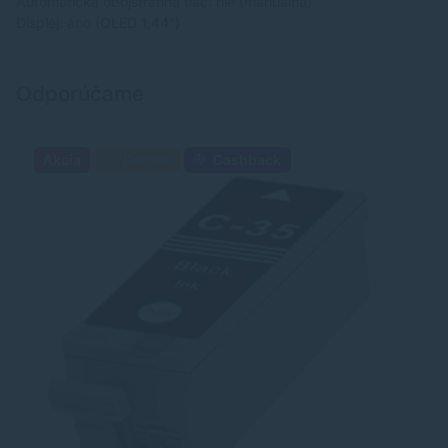
Automatická obojstranná tlač: nie (manuálna)
Displej: áno (OLED 1,44“)
Odporúčame
Akcia
Darček
Cashback