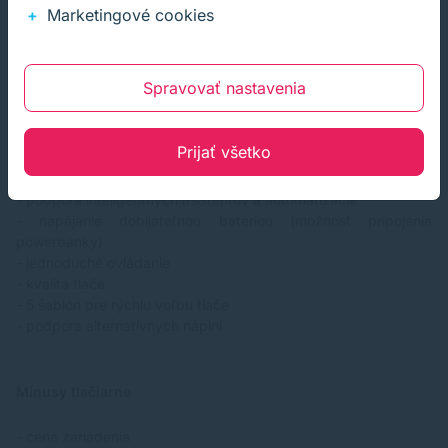
Marketingové cookies
Plusy tlačiarne
Spravovať nastavenia
- kompaktná prenosná veľkosť
- nízka hmotnosť
- kvalita továrenského spracovania
Prijať všetko
- konektivita Wi-Fi (2,4 GHz -5 GHz)
- mobilná konektivita
- podpora inteligentných asistentov a automatizácie
- napájanie dobíjateľnou batériou (možnosť pripojenia
powerbanky)
- jednoduché ovládanie
- kvalita tlače
- 5 šablón pre rýchlu voľbu tlače
- podpora alternatívnych náplní
Mínusy tlačiarne
- cena zariadenia