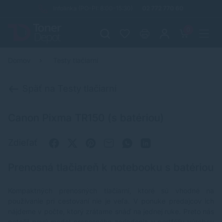
Infolinka (PO-PI: 8:00-15:30)
02 772 770 60
0
Domov
Testy tlačiarní
Späť na Testy tlačiarní
Canon Pixma TR150 (s batériou)
Zdieľať
Prenosná tlačiareň k notebooku s batériou
Kompaktných prenosných tlačiarní, ktoré sú vhodné na
používanie pri cestovaní nie je veľa. V ponuke predajcov ich
nájdeme v počte, ktorý zrátame snáď na jednej ruke. Preto nás
potešil nový model prenosného zariadenia v portfóliu výrobcu