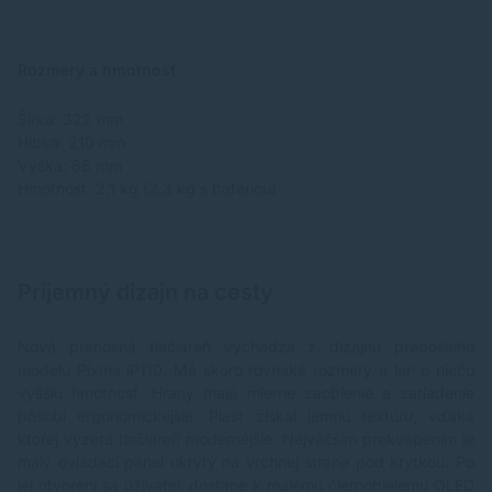
Rozmery a hmotnosť
Šírka: 322 mm
Hĺbka: 210 mm
Výška: 66 mm
Hmotnosť: 2,1 kg (2,3 kg s batériou)
Príjemný dizajn na cesty
Nová prenosná tlačiareň vychádza z dizajnu predošlého
modelu Pixma iP110. Má skoro rovnaké rozmery a len o niečo
vyššiu hmotnosť. Hrany majú mierne zaoblenie a zariadenie
pôsobí ergonomickejšie. Plast získal jemnú textúru, vďaka
ktorej vyzerá tlačiareň modernejšie. Najväčším prekvapením je
malý ovládací panel ukrytý na vrchnej strane pod krytkou. Po
jej otvorení sa užívateľ dostane k malému čiernobielemu OLED