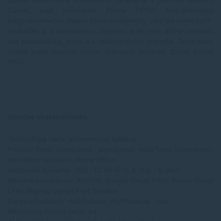
Canon, pod označením Pixma TR150. Nepotrebujete
bezpodmienečne žiadnu zásuvku elektriny, aby ste mohli tlačiť.
Vystačíte si s dobíjateľnou batériou a ak vám dôjde zachráni
vás powerbanka, ktorú si k tlačiarni rýchlo pripojíte. Tento nový
model bude dopĺňať staršiu prenosnú tlačiareň Canon Pixma
iP110.
Stručná charakteristika
Technológia tlače: atramentová farebná
Použitie firma/ domácnosť : domácnosť, malá firma (živnostník),
obchodný cestujúci, Home Office
Rozhranie tlačiarne: USB - C/ Wi-Fi (2,4 GHz - 5 GHz)
Mobilná konektivita: AirPrint/ Google Cloud Print/ Pixma Cloud
Link/ Mopria/ Canon Print Service
Funkcie tlačiareň/ multifunkcia: multifunkcia - tlač
Maximálny formát tlače: A4