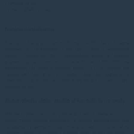
- náklady na tlač
- cena originálnych náplní
Náplne do tlačiarne
Prenosná tlačiareň Canon Pixma TR150 tlačí farebne
atramentovou technológiou a pre tlač využíva 2 samostatné
náplne. ChromaLife 100. Atramentová náplň s čiernym
pigmentovým atramentom s označením C
anon PGI-35BK
má
vyťaženosť 191 strán a farebná náplň
CLI -36 tricolor
má
vyťaženosť 249 strán. Pre tento model sú dostupné aj
alternatívne náplne
, ktoré sú plne kompatibilné a značne znížia
náklady na tlač.
Zhodnotenie alebo zbaľte si kanceláriu na cesty
Napriek vyššej cene nás prenosná farebná tlačiareň Canon
Pixma TR150 kladne prekvapila. V malom kompaktnom tele
zariadenia s príjemným dizajnom ukrýva všetko, čo užívateľ na
cestách potrebuje. Výrobca uvádza tento model sloganom „