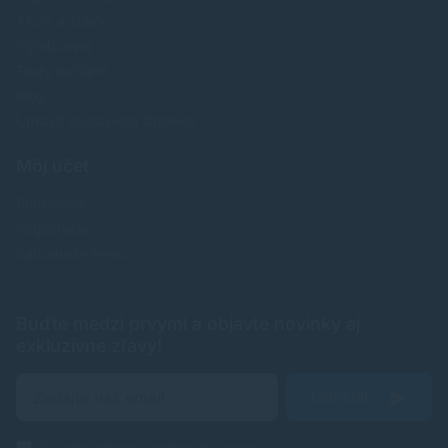
Akcie a zľavy
Výrobcovia
Testy tlačiarní
Blog
Upraviť nastavenia Cookies
Môj účet
Prihlásenie
Registrácia
Zabudnuté heslo
Buďte medzi prvými a objavte novinky aj
exkluzívne zľavy!
Odoslať
Zásady ochrany osobných údajov