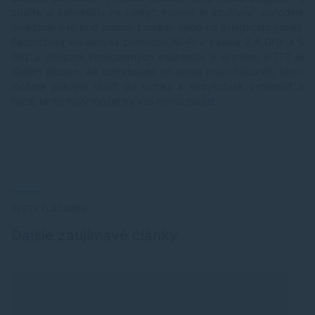
zbaľte si kanceláriu na cesty“. Plusom je intuitívne, pohodlné
ovládanie a to buď priamo z mobilu alebo na ovládacom paneli.
Bezdrôtová konektivita pomocou Wi-Fi v pásme 2,4 GHz a 5
Ghz a podpora inteligentných asistentov a systému IFTTT je
ďalším plusom. Ak potrebujete pri svojej práci tlačiareň, ktorú
môžete pokojne vložiť do kufríka a kedykoľvek vytiahnuť a
tlačiť, tento nový model by vás mohol zaujať.
TESTY TLAČIARNÍ
Ďalšie zaujímavé články