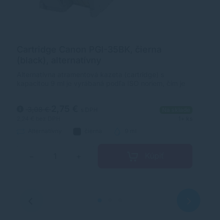
Cartridge Canon PGI-35BK, čierna
C
(black), alternatívny
(
Alternatívna atramentová kazeta (cartridge) s
Al
kapacitou 9 ml je vyrábaná podľa ISO noriem, čím je
ka
zabezpečená úplna kompatibilita s tlačiarňami Canon.
za
2,75 €
3,08 €
s DPH
Na sklade
2,24 €
bez DPH
1+ ks
2,
Alternatívny
čierna
9 ml
Kúpiť
−
+