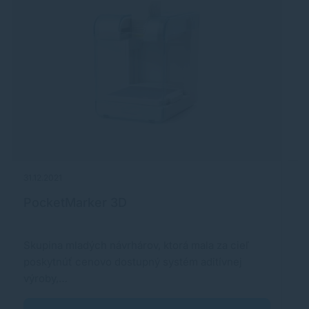
31.12.2021
11
PocketMarker 3D
C
Skupina mladých návrhárov, ktorá mala za cieľ
Š
poskytnúť cenovo dostupný systém aditívnej
n
výroby,…