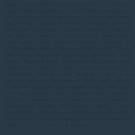
displeju a smerovému tlačidlu pre ovládanie. Na 3,6 cm veľkom
displeji si môžete okamžite skontrolovať hladinu atramentových
náplní, intenzitu signálu bezdrôtového pripojenia a informácie o
tlači. Informácie o kapacite batérie sú viditeľné priamo na
batérii, ktorá sa nachádza v zadanej časti tlačiarne. Vďaka 4
LED diódam si viete zistiť, aká energia ešte batérii ostáva.
Vstup papiera je vzadu. Klasickým vytiahnutím podporných líšt
si zabezpečíte podporu pre viac hárkov papiera. Výstup
papiera sa nachádza vpredu. Výstupný slot je chránený úzkou
krytkou. Na pravej strane zariadenia je USB port pre kábel
nabíjania alebo pripojenia USB- C kábla do powerbanky,
autonabíjačky. Tlačiareň môžete samozrejme zapnúť aj do
elektrickej siete pomocou kábla so zabudovaným zdrojom.
Vrchný kryt po otvorení ukrýva ovládací panel, a ešte jedno
veko, kde je priestor na dve atramentové kazety. Zariadenie
disponuje aj zámkom proti odcudzeniu. Kvalita továrenského
spracovania je výborná. Použité plasty sú pevné a vďaka
jemnej textúre zariadenie v rukách pri prenášaní nekĺže.
Celkový dizajn je príjemný a oproti staršiemu modelu prenosnej
tlačiarne Canon je to skvelý krok dopredu.