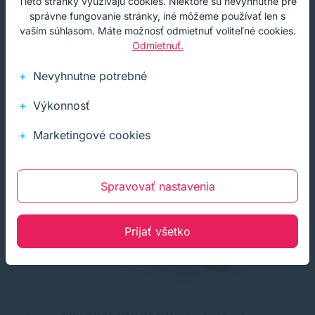
Tieto stránky využívajú cookies. Niektoré sú nevyhnutné pre
správne fungovanie stránky, iné môžeme používať len s
Akcia
Darček
Cashback
vaším súhlasom. Máte možnosť odmietnuť voliteľné cookies.
Odmietnuť.
Nevyhnutne potrebné
Výkonnosť
Marketingové cookies
Spravovať nastavenia
Prijať všetko