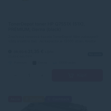
TonerDepot toner HP Q7551X (51X),
PRÉMIUM, čierna (black)
Značková tonerová kazeta TonerDepot Vám zabezpečí
vždy kvalitnú tlač. Jej kapacita je 13000 strán. Kvalita
tonerovej kazety TonerDepot je na úrovni originálneho
spotrebného materiálu.
31,35 €
36,90 €
s DPH
Na ceste
25,49 €
bez DPH
Prémium
čierna
13000 strán
Kúpiť
−
+
Akcia
Darček
Cashback