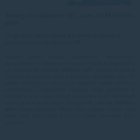
Tonery do tlačiarne HP LaserJet M3035xs
MFP
Originálne, alternatívne a prémiové tonery a
príslušenstvo do tlačiarní HP
Objavte širokú ponuku originálnych, alternatívnych
(kompatibilných) a prémiových tonerov, náplní a príslušenstva
pre tlačiareň
HP LaserJet M3035xs MFP
. Vyberte si kvalitné
produkty za výhodné ceny s garanciou spoľahlivej tlače. Pri
našich alternatívnych toneroch a náplniach získate funkčnosť
porovnateľnú s originálnymi kazetami. Naša spoločnosť je
poistená a nesie zodpovednosť za prípadné škody spôsobené
našimi produktmi vo vašom zariadení
HP LaserJet M3035xs
MFP
. Vďaka praktickým filtrom ľahko nájdete vhodný toner
alebo náplň podľa farby a typu – originál, alternatíva alebo
prémium.