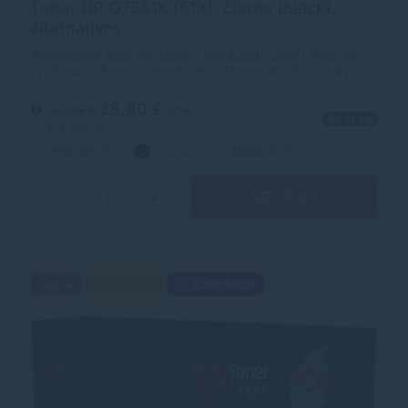
Toner HP Q7551X (51X), čierna (black),
alternatívny
Alternatívny laserový toner s kapacitou 13000 strán od
výrobcu s dlhoročnými skúsenosťami v oblasti výroby
laserových tonerov. Toner je kvalitou porovnateľný s
originálnym laserovým tonerom.
28,80 €
31,98 €
s DPH
Na ceste
23,41 €
bez DPH
Alternatívny
čierna
13000 strán
Kúpiť
−
+
Akcia
Darček
Cashback