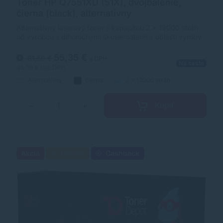
Toner HP Q7551XD (51X), dvojbalenie,
čierna (black), alternatívny
Alternatívny laserový toner s kapacitou 2 x 13000 strán
od výrobcu s dlhoročnými skúsenosťami v oblasti výroby
laserových tonerov. Toner je kvalitou porovnateľný s
originálnym laserovým tonerom.
55,35 €
61,50 €
s DPH
Na ceste
45,00 €
bez DPH
Alternatívny
čierna
2 x 13000 strán
Kúpiť
−
+
Akcia
Darček
Cashback