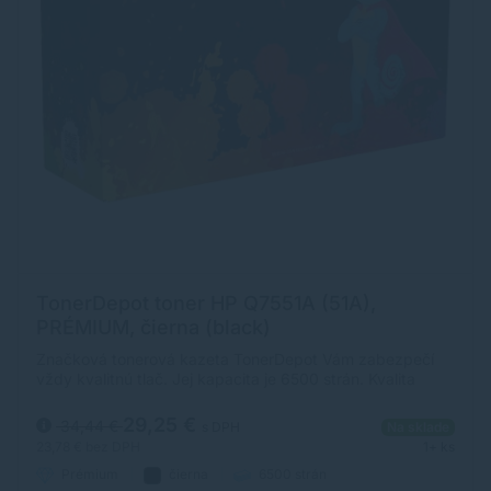
TonerDepot toner HP Q7551A (51A),
PRÉMIUM, čierna (black)
Značková tonerová kazeta TonerDepot Vám zabezpečí
vždy kvalitnú tlač. Jej kapacita je 6500 strán. Kvalita
tonerovej kazety TonerDepot je na úrovni originálneho
spotrebného materiálu.
29,25 €
34,44 €
s DPH
Na sklade
23,78 €
bez DPH
1+ ks
Prémium
čierna
6500 strán