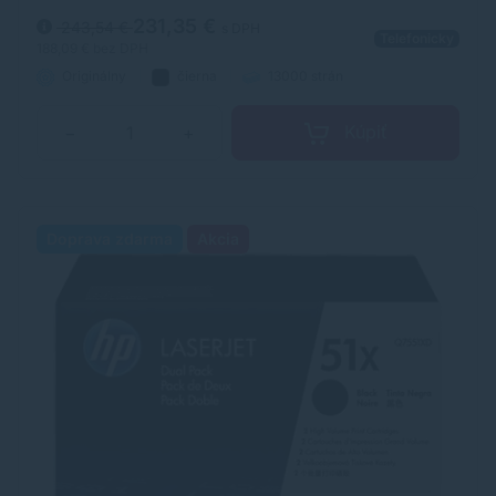
231,35 €
243,54 €
s DPH
Telefonicky
188,09 €
bez DPH
Originálny
čierna
13000 strán
Kúpiť
−
+
Doprava zdarma
Akcia