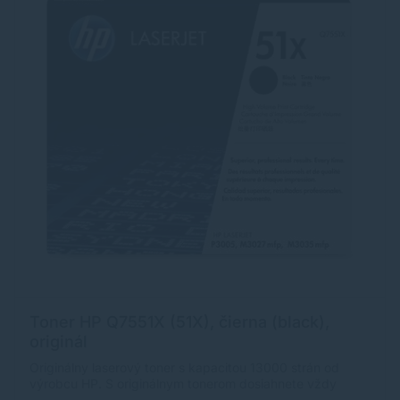
Toner HP Q7551X (51X), čierna (black),
originál
Originálny laserový toner s kapacitou 13000 strán od
výrobcu HP. S originálnym tonerom dosiahnete vždy
kvalitný výtlačok.