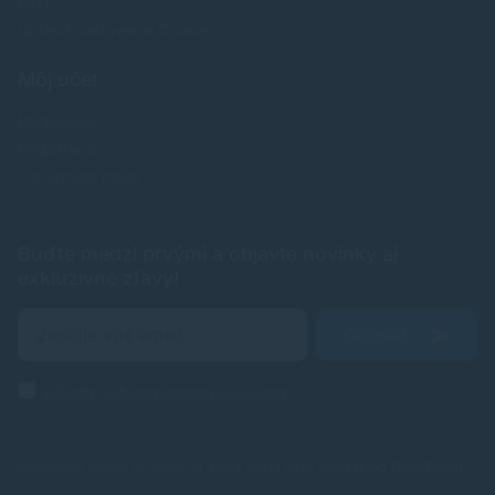
Blog
Upraviť nastavenia Cookies
Môj účet
Prihlásenie
Registrácia
Zabudnuté heslo
Buďte medzi prvými a objavte novinky aj
exkluzívne zľavy!
Odoslať
Zásady ochrany osobných údajov
Spoľahlivé náplne do tlačiarní, ktoré šetria Vaše peniaze od
TonerDepot
.