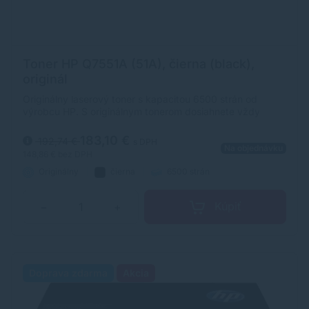
Toner HP Q7551A (51A), čierna (black),
originál
Originálny laserový toner s kapacitou 6500 strán od
výrobcu HP. S originálnym tonerom dosiahnete vždy
kvalitný výtlačok.
183,10 €
192,74 €
s DPH
Na objednávku
148,86 €
bez DPH
Originálny
čierna
6500 strán
Kúpiť
−
+
Doprava zdarma
Akcia