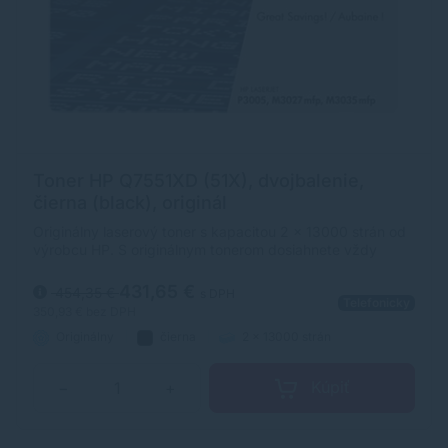
Toner HP Q7551XD (51X), dvojbalenie,
čierna (black), originál
Originálny laserový toner s kapacitou 2 x 13000 strán od
výrobcu HP. S originálnym tonerom dosiahnete vždy
kvalitný výtlačok.
431,65 €
454,35 €
s DPH
Telefonicky
350,93 €
bez DPH
Originálny
čierna
2 x 13000 strán
Kúpiť
−
+