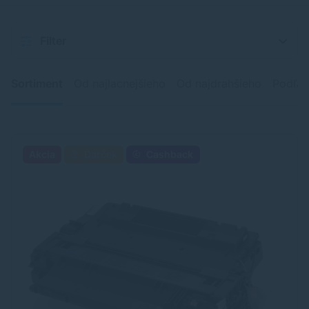
Filter
Sortiment
Od najlacnejšieho
Od najdrahšieho
Podľa 
Akcia
Darček
Cashback