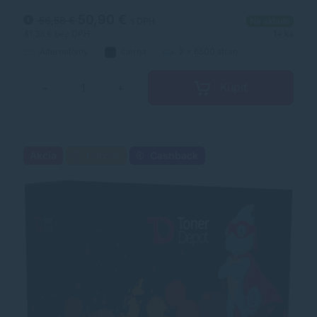
laserových tonerov. Toner je kvalitou porovnateľný s
originálnym laserovým tonerom.
50,90 €
56,58 €
s DPH
Na sklade
41,38 €
bez DPH
1+ ks
Alternatívny
čierna
2 x 6500 strán
Kúpiť
−
+
Akcia
Darček
Cashback