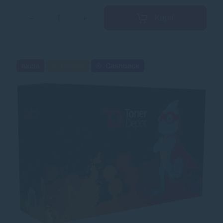
Kúpiť
−
+
Akcia
Darček
Cashback