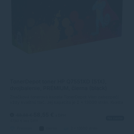
TonerDepot toner HP Q7551XD (51X),
dvojbalenie, PRÉMIUM, čierna (black)
Značková tonerová kazeta TonerDepot Vám zabezpečí
vždy kvalitnú tlač. Jej kapacita je 2 x 13000 strán. Kvalita
tonerovej kazety TonerDepot je na úrovni originálneho
spotrebného materiálu.
58,55 €
68,88 €
s DPH
Na ceste
47,60 €
bez DPH
Prémium
čierna
2 x 13000 strán