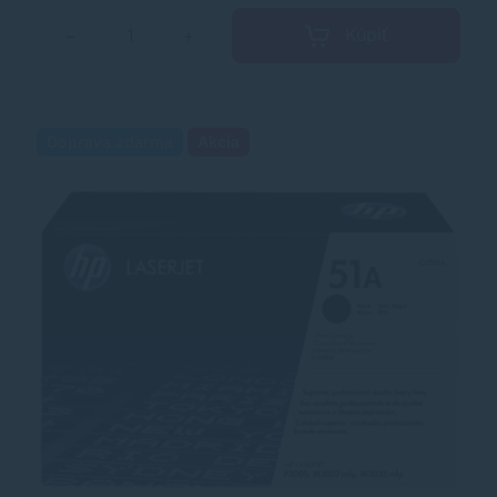
Kúpiť
−
+
Doprava zdarma
Akcia