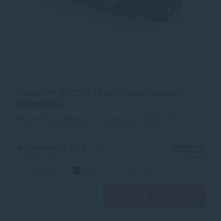
Toner HP Q7551A (51A), čierna (black),
alternatívny
Alternatívny laserový toner s kapacitou 6500 strán od
výrobcu s dlhoročnými skúsenosťami v oblasti výroby
laserových tonerov. Toner je kvalitou porovnateľný s
originálnym laserovým tonerom.
26,55 €
29,52 €
s DPH
Na sklade
21,59 €
bez DPH
1+ ks
Alternatívny
čierna
6500 strán
Kúpiť
−
+