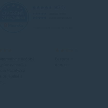
alternatívne tlačobé
Bezproblémové a rýchle
,plne nahradia
dodanie.
álne kazety.Sú
 prijateĺné s
ym…