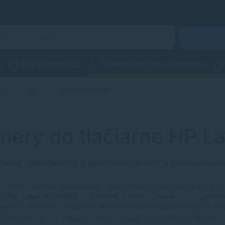
Hľadať
a
IT a Elektronika
Čistenie, hygiena a ochrana
ní
HP
LaserJet P1007
nery do tlačiarne HP L
nálne, alternatívne a prémiové tonery a príslušenstv
e širokú ponuku originálnych, alternatívnych (kompatibilných) a
reň
HP LaserJet P1007
. Vyberte si kvalitné produkty za výhodné
atívnych toneroch a náplniach získate funkčnosť porovnateľnú s ori
zodpovednosť za prípadné škody spôsobené našimi produktmi