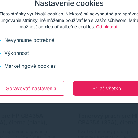
Nastavenie cookies
Kúpiť
Kúpiť
Tieto stránky využívajú cookies. Niektoré sú nevyhnutné pre správn
fungovanie stránky, iné môžeme používať len s vaším súhlasom. Mát
možnosť odmietnuť voliteľné cookies.
Odmietnuť.
Nevyhnutne potrebné
Výkonnosť
Marketingové cookies
Spravovať nastavenia
Prijať všetko
 pre HP CB435A
Tonerový prach pre H
A), čierna (black),
CB435A (35A), čierna
patibilný
(black)
pre správne fungovanie
Kvalitný tonerový prach pre
et HP CB435A (35A). Čip je
tonerové kazety HP CB435A