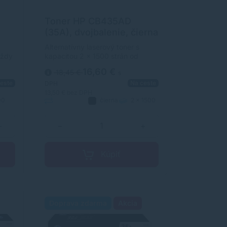
Toner HP CB435AD
(35A), dvojbalenie, čierna
ck)
(black), alternatívny
Alternatívny laserový toner s
vždy
kapacitou 2 x 1500 strán od
1500
výrobcu s dlhoročnými
16,60 €
18,45 €
s
y
skúsenosťami v oblasti výroby
este
Na ceste
laserových tonerov. Toner je
DPH
kvalitou porovnateľný s
13,50 €
bez DPH
00
čierna
2 x 1500
originálnym laserovým tonerom.
Alternatívny
strán
+
−
+
Kúpiť
Doprava zdarma
Akcia