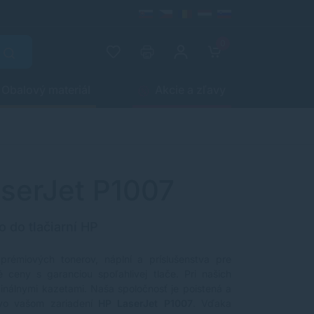
0
Obalový materiál
Akcie a zľavy
aserJet P1007
o do tlačiarní HP
 prémiových tonerov, náplní a príslušenstva pre
 ceny s garanciou spoľahlivej tlače. Pri našich
ginálnymi kazetami. Naša spoločnosť je poistená a
 vo vašom zariadení
HP LaserJet P1007
. Vďaka