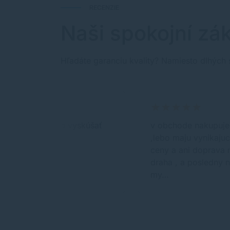
RECENZIE
Naši spokojní zák
Hľadáte garanciu kvality? Namiesto dlhých 
výborné, treba vyskúšať
v obchode nakupuje
,lebo maju vynikaju
ceny a ani doprava n
draha , a posledny 
my…