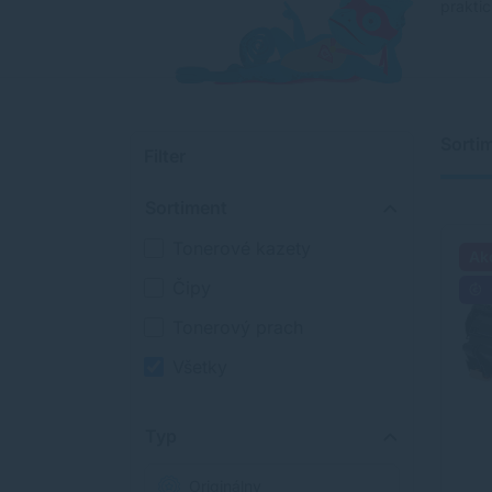
praktic
Sorti
Filter
Sortiment
Tonerové kazety
Ak
Čipy
Tonerový prach
Všetky
Typ
Originálny