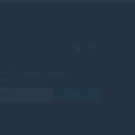
rvými a objavte novinky aj
avy!
Odoslať
ny osobných údajov