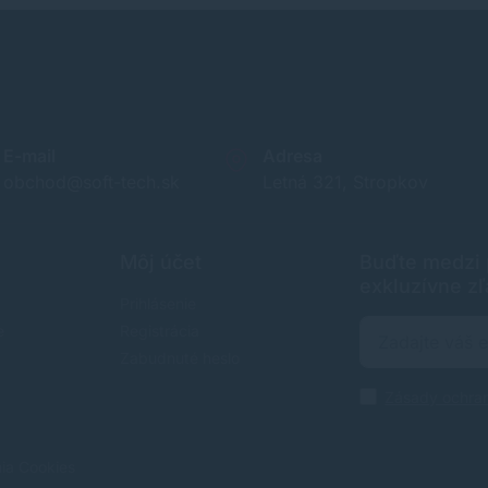
E-mail
Adresa
obchod@soft-tech.sk
Letná 321, Stropkov
Môj účet
Buďte medzi p
exkluzívne zľ
Prihlásenie
e
Registrácia
Zabudnuté heslo
Zásady ochra
nia Cookies