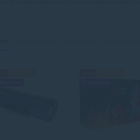
kým filtrom ľahko nájdete vhodný toner alebo náplň podľa farby a typ
ment
Od najlacnejšieho
Od najdrahšieho
Podľa názvu (A
cia
Darček
Akcia
Darček
Cashback
Cashback