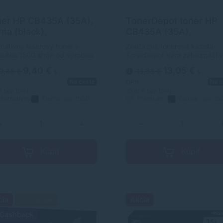
er HP CB435A (35A),
TonerDepot toner HP
rna (black),
CB435A (35A),
ernatívny
PRÉMIUM, čierna (bla
rnatívny laserový toner s
Značková tonerová kazeta
citou 1500 strán od výrobcu
TonerDepot Vám zabezpečí 
horočnými skúsenosťami v
kvalitnú tlač. Jej kapacita je 
9,40 €
13,05 €
0,46 €
15,38 €
s
s
sti výroby laserových tonerov.
strán. Kvalita tonerovej kazet
Na ceste
Na c
r je kvalitou porovnateľný s
TonerDepot je na úrovni
DPH
inálnym laserovým tonerom.
originálneho spotrebného
 €
bez DPH
10,61 €
bez DPH
lternatívny
čierna
1500
Prémium
čierna
15
materiálu.
strán
strán
−
+
−
Kúpiť
Kúpiť
cia
Darček
Akcia
Cashback