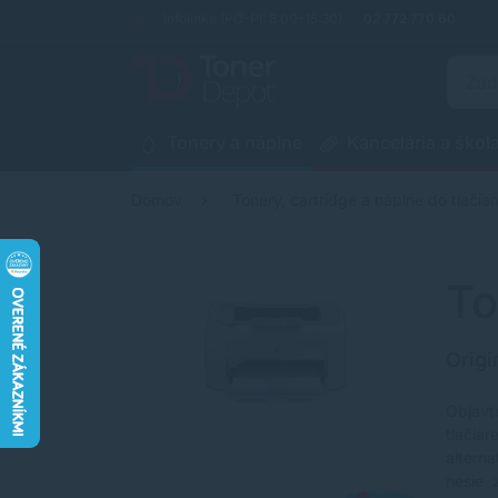
Infolinka (PO-PI: 8:00-15:30)
02 772 770 60
Tonery a náplne
Kancelária a škol
Domov
Tonery, cartridge a náplne do tlačiar
To
Origi
Objavt
tlačia
altern
nesie 