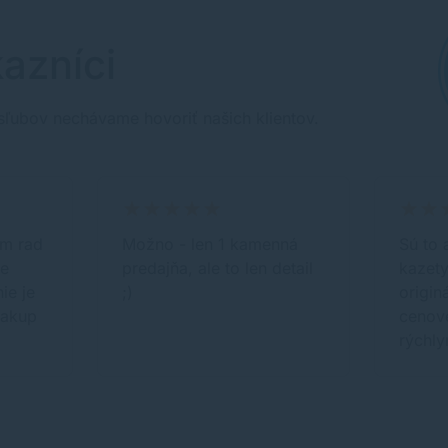
azníci
sľubov nechávame hovoriť našich klientov.
m rad
Možno - len 1 kamenná
Sú to 
ce
predajňa, ale to len detail
kazety
ie je
;)
origin
nakup
cenove
rýchl