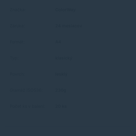
Značka:
ColorWay
Záruka:
24 mesiacov
Formát:
A4
Typ:
klasický
Povrch:
lesklý
Gramáž ISO536:
230g
Počet ks v balení:
20 ks