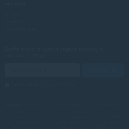
Môj účet
Prihlásenie
Registrácia
Zabudnuté heslo
Buďte medzi prvými a objavte novinky aj
exkluzívne zľavy!
Odoslať
Zásady ochrany osobných údajov
Spoľahlivé náplne do tlačiarní, ktoré šetria Vaše peniaze od
TonerDepot
.
V e-shope TonerDepot.sk (naplne-do-tlaciarni.sk) Vám prinášame
kvalitné tonery a atramentové náplne, ktoré sú plnohodnotnou náhradou
za originály – za výrazne výhodnejšie ceny. Tlačte viac, plaťte menej, bez