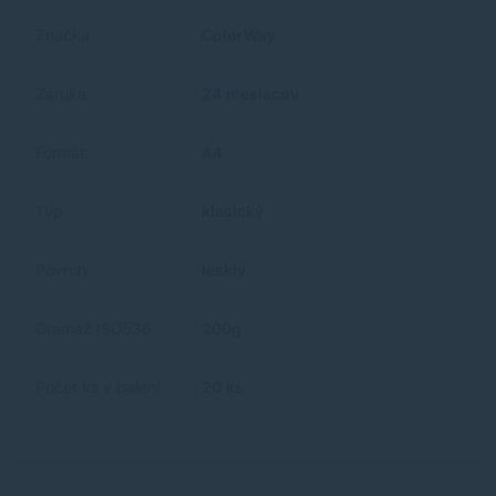
Značka:
ColorWay
Záruka:
24 mesiacov
Formát:
A4
Typ:
klasický
Povrch:
lesklý
Gramáž ISO536:
200g
Počet ks v balení:
20 ks