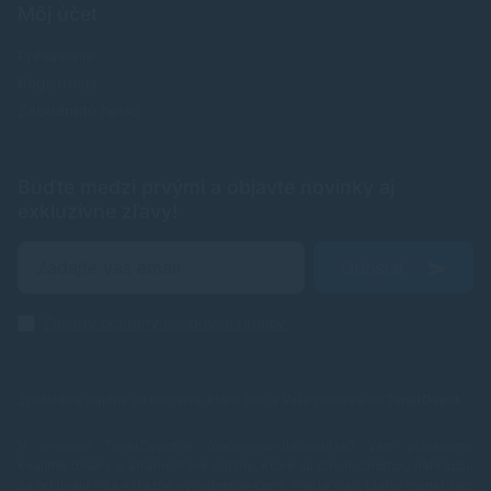
Môj účet
Prihlásenie
Registrácia
Zabudnuté heslo
Buďte medzi prvými a objavte novinky aj
exkluzívne zľavy!
Odoslať
Zásady ochrany osobných údajov
Spoľahlivé náplne do tlačiarní, ktoré šetria Vaše peniaze od
TonerDepot
.
V e-shope TonerDepot.sk (naplne-do-tlaciarni.sk) Vám prinášame
kvalitné tonery a atramentové náplne, ktoré sú plnohodnotnou náhradou
za originály – za výrazne výhodnejšie ceny. Tlačte viac, plaťte menej, bez