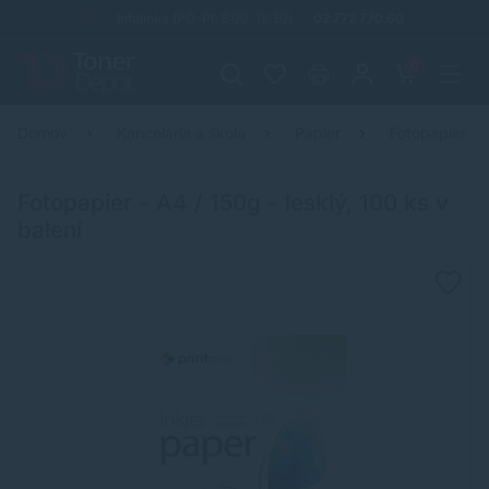
Infolinka (PO-PI: 8:00-15:30)
02 772 770 60
0
Domov
Kancelária a škola
Papier
Fotopapier
Fotopapier - A4 / 150g - lesklý, 100 ks v
balení