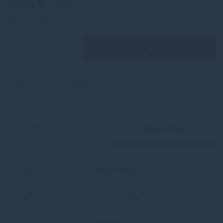
9,95 €
s DPH
8,09 € bez DPH
Kúpiť
−
+
Tento produkt si práve pozerá 29 zákazníkov.
Popis produktu
Parametre
Kód:
PGE150100A4
Typ:
Originálny
Produkt:
Fotopapier