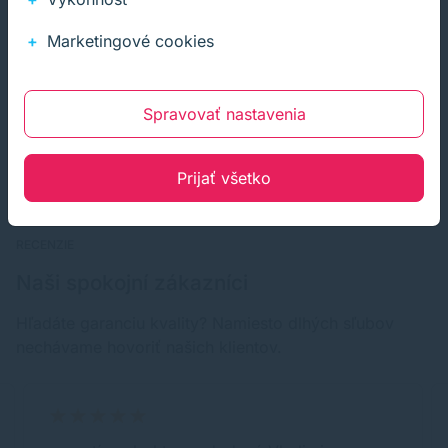
Marketingové cookies
Kúpiť
−
+
Spravovať nastavenia
Prijať všetko
RECENZIE
Naši spokojní zákazníci
Hľadáte garanciu kvality? Namiesto dlhých sľubov
nechávame hovoriť našich klientov.