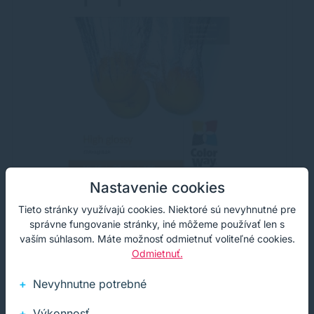
Nastavenie cookies
Fotopapier - 10 x 15 cm / 180g - lesklý,
F
Tieto stránky využívajú cookies. Niektoré sú nevyhnutné pre
20 ks v balení
5
správne fungovanie stránky, iné môžeme používať len s
vaším súhlasom. Máte možnosť odmietnuť voliteľné cookies.
Vysokolesklý fotopapier pre atramentovú tlač rozmeru
Ma
Odmietnuť.
10 x 15 cm. V balení je 20 ks kvalitného fotopapiera s
15
hmotnosťou 180g / m².
hm
Nevyhnutne potrebné
1,35 €
2
s DPH
Na sklade
1,10 €
bez DPH
100+ ks
1,
Výkonnosť