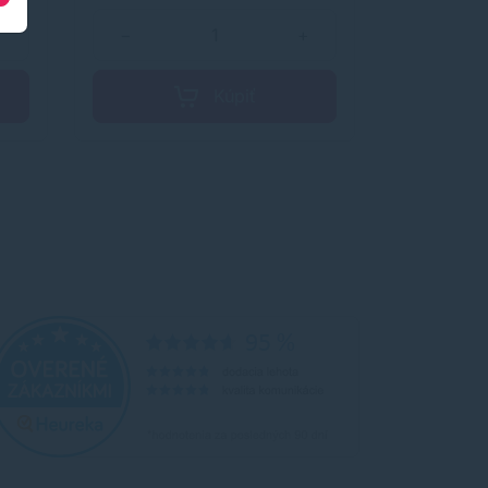
Atrament rýchle zasychá.
+
−
+
−
Kúpiť