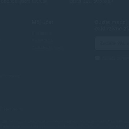
obchod@soft-tech.sk
Letná 321, Stropkov
Môj účet
Buďte medzi p
exkluzívne zľ
Prihlásenie
e
Registrácia
Zabudnuté heslo
Zásady ochra
nia Cookies
od
TonerDepot
.
nášame kvalitné tonery a atramentové náplne, ktoré sú plnohodnotnou náhradou
rada náplní prechádza výstupnou kontrolou, aby sme vám mohli garantovať 