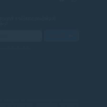
rvými a objavte novinky aj
avy!
Odoslať
ny osobných údajov
 za originály – za výrazne výhodnejšie ceny. Tlačte viac,
maximálnu spoľahlivosť a bezproblémový chod tlačiarne.