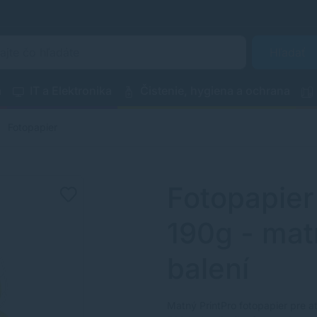
Hľadať
a
IT a Elektronika
Čistenie, hygiena a ochrana
Fotopapier
Fotopapier 
190g - mat
balení
Matný PrintPro fotopapier pre a