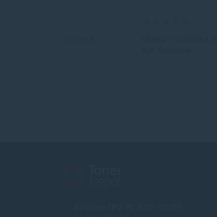
Pravidelne nakupujem a
Všetko v poriadku, 
urcite budem aj v
byť. Ďakujem
buducnosti
Infolinka (PO-PI: 8:00-15:30)