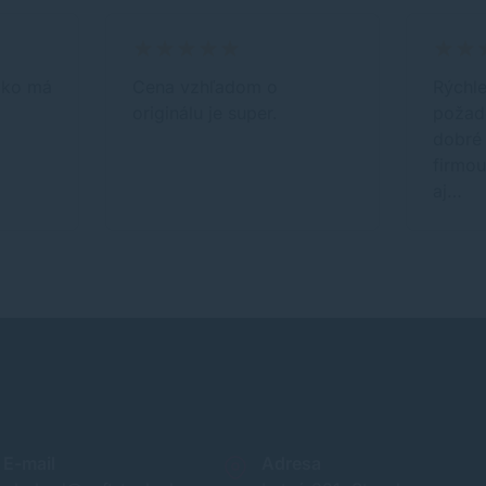
ako má
Cena vzhľadom o
Rýchle
originálu je super.
požad
dobré 
firmou
aj…
E-mail
Adresa