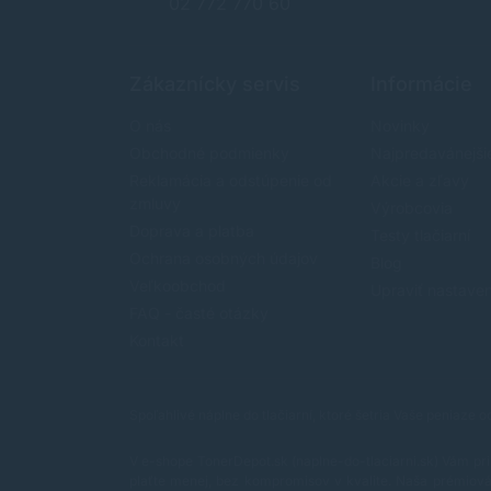
02 772 770 60
Zákaznícky servis
Informácie
O nás
Novinky
Obchodné podmienky
Najpredavánejši
Reklamácia a odstúpenie od
Akcie a zľavy
zmluvy
Výrobcovia
Doprava a platba
Testy tlačiarní
Ochrana osobných údajov
Blog
Veľkoobchod
Upraviť nastave
FAQ - časté otázky
Kontakt
Spoľahlivé náplne do tlačiarní, ktoré šetria Vaše peniaze 
V e-shope TonerDepot.sk (naplne-do-tlaciarni.sk) Vám pri
plaťte menej, bez kompromisov v kvalite.
Naša prémiová 