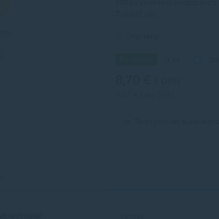
500 ks kvalitného fotopapiera s
Zobraziť viac
Originálny
Na sklade
1+ ks
Do
8,70 €
s DPH
7,07 € bez DPH
Tento produkt si práve po
u
ME1905004R
Formát: