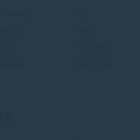
Originálny
Typ:
otopapier
Povrch:
rintPro
Gramáž ISO536:
4 mesiacov
Počet ks v balení:
ty