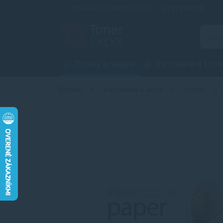
Infolinka (PO-PI: 8:00-15:30)
02 772 770 60
Tonery a náplne
Kancelária a škol
Domov
Kancelária a škola
Papier