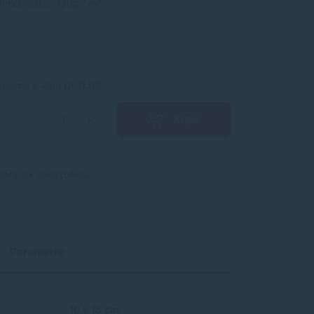
 hmotnosťou 190g / m².
ručíme k Vám
Ut 11.08
Kúpiť
−
+
zerá 29 zákazníkov.
Parametre
10 x 15 cm