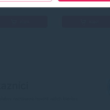
vlhkosti a kvapkami vody.
Atrament rýchle zasychá.
−
+
−
Kúpiť
Kúpiť
azníci
sľubov nechávame hovoriť našich klientov.