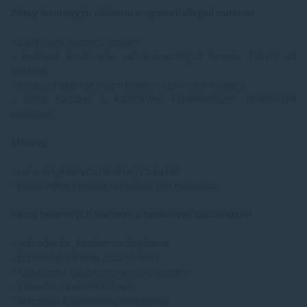
Plusy laserových tlačiarní s vymeniteľnými tonermi
- zaužívaný, overený systém
- možnosť používania veľkokapacitných tonerov (závisí od
modelu)
- podpora alternatívnych tonerov (závisí od modelu)
- cena tlačiarní s klasickými vymeniteľnými tonerovými
kazetami
Mínusy
- cena originálnych tonerových kaziet
- náročnejšia výmena pri niektorých modeloch
Plusy laserových tlačiarní s tankovým zásobníkom
- jednoduché, komfortné dopĺňanie
- rýchlosť dopĺňania (cca 15 sek.)
- nízka cena náplní pre tankový systém
- kapacita zásobníka toneru
- šetrnejšie k životnému prostrediu