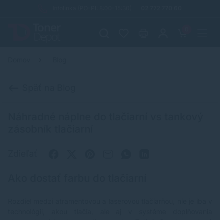
Infolinka (PO-PI: 8:00-15:30)
02 772 770 60
0
Domov
Blog
Späť na Blog
Náhradné náplne do tlačiarní vs tankový
zásobník tlačiarní
Zdieľať
Ako dostať farbu do tlačiarní
Rozdiel medzi atramentovou a laserovou tlačiarňou, nie je iba v
technológii, akou tlačia, ale aj v systéme doplňovania