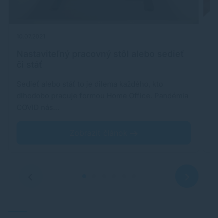
10.07.2021
04
Nastaviteľný pracovný stôl alebo sedieť
Q
či stáť
v
Sedieť alebo stáť to je dilema každého, kto
V 
dlhodobo pracuje formou Home Office. Pandémia
p
COVID nás…
a
Zobraziť článok