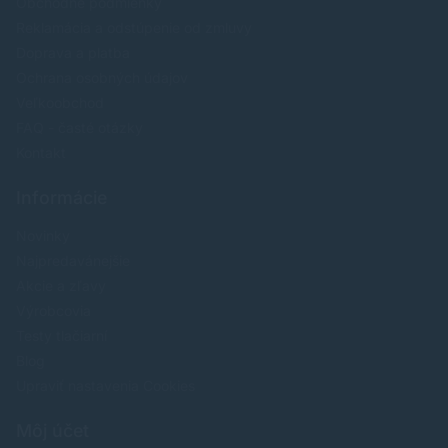
Obchodné podmienky
Reklamácia a odstúpenie od zmluvy
Doprava a platba
Ochrana osobných údajov
Veľkoobchod
FAQ - časté otázky
Kontakt
Informácie
Novinky
Najpredavánejšie
Akcie a zľavy
Výrobcovia
Testy tlačiarní
Blog
Upraviť nastavenia Cookies
Môj účet