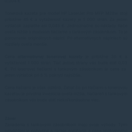
0,004 €.
Tonerová kazeta pre model HP LaserJet Pro MFP M28w stojí
približne 45 € a vyťaženosť kazety je 1 000 strán. Za jeden
výtlačok zaplatíte asi 0,045 €. Jednoznačne sú náklady tlače
oveľa nižšie s modelom tlačiarne s tankovým zásobníkom. To je
porovnanie originálnych náplní. Pri alternatívnych náplniach sú
rozdiely oveľa menšie.
Cena
alternatívnej tonerovej kazety
je približne 30 € a
vyťaženosť 1 000 strán. Tlač jednej strany vás bude stáť 0,03
€. Pri laserovej tlačiarni s tankovým zásobníkom je cena za
jeden výtlačok pri 5 % pokrytí najnižšia.
Cena tlačiarní je však odlišná. Zatiaľ čo pri tlačiarni s tonerovou
kazetou je prvotná investícia oveľa nižšia, tlačiareň s tankovým
zásobníkom vás bude stáť niekoľkonásobne viac.
Záver
Zariadenia s tankovými zásobníkom majú svoje výhody. Tými
najväčšími je pohodlné a rýchle dopĺňanie a cena spotrebného