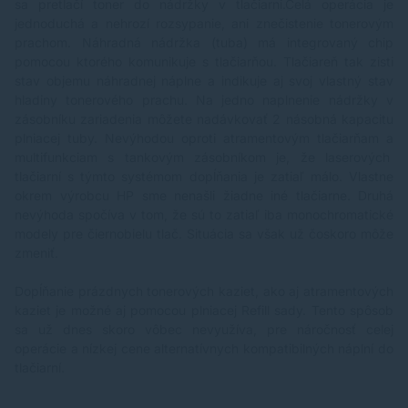
sa pretlačí toner do nádržky v tlačiarni.Celá operácia je
jednoduchá a nehrozí rozsypanie, ani znečistenie tonerovým
prachom. Náhradná nádržka (tuba) má integrovaný chip
pomocou ktorého komunikuje s tlačiarňou. Tlačiareň tak zisti
stav objemu náhradnej náplne a indikuje aj svoj vlastný stav
hladiny tonerového prachu. Na jedno naplnenie nádržky v
zásobníku zariadenia môžete nadávkovať 2 násobná kapacitu
plniacej tuby. Nevýhodou oproti atramentovým tlačiarňam a
multifunkciam s tankovým zásobníkom je, že laserových
tlačiarní s týmto systémom dopĺňania je zatiaľ málo. Vlastne
okrem výrobcu HP sme nenašli žiadne iné tlačiarne. Druhá
nevýhoda spočíva v tom, že sú to zatiaľ iba monochromatické
modely pre čiernobielu tlač. Situácia sa však už čoskoro môže
zmeniť.
Dopĺňanie prázdnych tonerových kaziet, ako aj atramentových
kaziet je možné aj pomocou plniacej Refill sady. Tento spôsob
sa už dnes skoro vôbec nevyužíva, pre náročnosť celej
operácie a nízkej cene alternatívnych kompatibilných náplní do
tlačiarní.