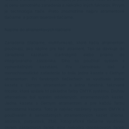
aj cenu samotného zariadenia a niekoľko iných faktorov. Prvým
je technológia tlače. Preto zhodnotíme najprv atramentové
tlačiarne a potom laserové tlačiarne.
Náplne do atramentových tlačiarní
Zariadenia (tlačiarne, multifunkcie), ktoré tlačia atramentom
používajú, ako náplne pre tlač atrament. Ten sa dávkuje do
zariadenia kazetami (cartridgmi) alebo priamo do
integrovaného zásobníka. Dlho sa používal system s
vymeniteľnými kazetami. Pre čiernobielu tlač a
monochromatické zariadenie to bola jedna kazeta s čiernym
atramentom. Pri farebných tlačiarňach sa využívala jedna
kazeta s čiernym atramentom a jedna farebná, takzvaná
tricolor, ktorá spájala tri základne farby CMYK systému. Druhou
alternatívou bol systém oddelených, atramentových kaziet.
Jedna kazeta s čiernym atramentom a pre každú farbu
samostatná kazeta. Toto je najviac rozšírený system CMYK s
používaním 4 samostatných atramentových kaziet (čierna,
azúrová, purpurová, žltá). Fotografické tlačiarne využívajú
okrem základných farieb ešte niekoľko doplnkových farieb