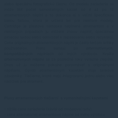
alebo špeciálnu fotografickú čiernu. Od modelu zariadenia sa
môže líšiť počet samostatných kaziet od 4 až po 12
atramentových náplní a to dokonca aj s veľmi špecifickou
bielou farbou, ktorá je určená len pre niektoré modely.
Cartridge je plastová nádobka naplnená atramentom a v
niektorých prípadoch ju môžete znovu naplniť, špeciálnou
plniacou sadou alebo odovzdať k repasovaniu alebo recyklácii.
Cena originálnych atramentových náplní je často terčom kritiky
používateľov. Preto siahajú po
alternatívnych,
kompatibilných
náplniach od iných výrobcov. Kvalita
alternatívnych náplní
sa za posledné roky výrazne zlepšila.
Dnes už ju môžeme pokojne porovnávať s originálnymi
náplňami. Oproti atramentovým kazetám stoja tankové
zásobníky. Tlačiarne, ktoré majú integrovanú jednu alebo viac
nádržiek pre atrament.
Plusy atramentových tlačiarní s vymeniteľnými kazetami
- nižšia cena zariadenia (závisí od modelovej rady)
- cena alternatívnej atramentovej náplne od iného výrobcu