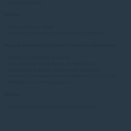
- zaužívaný systém
Mínusy
- cena originálnych náplní
- problémy s inštaláciou (pre niektorých užívateľov)
Plusy atramentových tlačiarní s tankovým zásobníkom
- jednoduché dopĺňanie atramentu
- cena náhradných atramentov vo fľaštičkách
- viacnásobné dopĺňanie do zásobníka (kapacita)
- možnosť doplnenia atramentom alternatívnych výrobcov
- šetrnejšie k životnému prostrediu
Mínusy
- len pre vybrané modely tlačiarni a multifunkcií