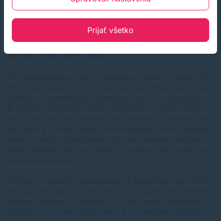
- kapacita tonerovej kazety (vyťaženosť)
- cena tonerovej kazety
- cena alternatívnej tonerovej kazety
Prijať všetko
- cena tlačiarne
Náklady na tlač jednej strany
Pre veľkoobjemovú tlač sú dôležité aj náklady výtlačku. Čim
nižšie sú náklady, tým je ekonomická efektívnosť vyššia.
Jedným z najdôležitejších faktorov je cena za 1 stranu tlače. Tá
je najviac ovplyvnená cenou používaných náplní. Prehlaď o
tom, koľko nás bude približne stáť výtlačok, vyrátame cenou
za náplň a počtom strán, ktoré dokážeme týmto objemom
náplne vytlačiť. Samozrejme, že cena papiera, energia, sú
ďalšie náklady, ale pre približnú predstavu nám stačia dve
základne informácie.
Tlačiareň s tankovým zásobníkom HP Neverstop Laser 1000w
má kapacitu nádržky 5 000 strán. Cena spotrebného materiálu
(plniacej súpravy s kapacitou 2 500 strán štandardne) je
približne 10 €. Jedna strana A4 s 5 % pokrytím vychádza na