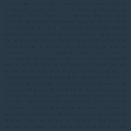
pozostávajúci z mikročastíc. Pre použitie v tlačiarni je uložený
v tonerovej kazete, ktorá sa skladá z niekoľkých častí.
Tonerová kazeta môže byť samotná jednotka alebo
kombinovaná spolu s integrovaným optickým valcom. Podľa
typu zriadenia, či ide o monochromatickú alebo farebnú
tlačiareň, obsahuje zariadenie 1 čiernu tonerovú kazetu alebo 4
samostatné farebné kazety (čierna, azúrová, purpurová a žltá).
Donedávna bolo možné dostať toner do tlačiarne, len pomocou
tonerovej kazety a to originálnej alebo o niečo cenovo
dostupnejšej, alternatívnej verzii tonerov. Všetko sa zmenilo
pred niekoľkými týždňami, keď spoločnosť Hewlett Packard
uviedla na trh dva nové modely laserových tlačiarní, s
integrovaným tankovým zásobníkom pre tonerový prach. Po
vzore atramentových tlačiarní aj do laserového zariadenia, tak
môže užívateľ jednoducho doplniť toner do nádržky. Odpadá
tým výmena tonerovej kazety. V niektorých modeloch tlačiarne
to bola celkom náročná operácia.Celý systém nového
dopĺňania je založený na integrovanej nádržke v tlačiarni, ku
ktorej je bezproblémový prístup po otvorení krytky. Náhradná
tonerová naplň sa dodáva v plastovom valci (tube) s
jednoduchým piestom, podobným injekčnej striekačke. Z toho