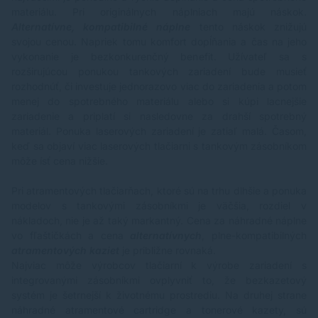
materiálu. Pri originálnych náplniach majú náskok.
Alternatívne, kompatibilné náplne
tento náskok znižujú
svojou cenou. Napriek tomu komfort dopĺňania a čas na jeho
vykonanie je bezkonkurenčný benefit. Užívateľ sa s
rozširujúcou ponukou tankových zariadení bude musieť
rozhodnúť, či investuje jednorazovo viac do zariadenia a potom
menej do spotrebného materiálu alebo si kúpi lacnejšie
zariadenie a priplatí si nasledovne za drahší spotrebný
materiál. Ponuka laserových zariadení je zatiaľ malá. Časom,
keď sa objaví viac laserových tlačiarni s tankovým zásobníkom
môže ísť cena nižšie.
Pri atramentových tlačiarňach, ktoré sú na trhu dlhšie a ponuka
modelov s tankovými zásobníkmi je väčšia, rozdiel v
nákladoch, nie je až taký markantný. Cena za náhradné náplne
vo fľaštičkách a cena
alternatívnych
, plne-kompatibilných
atramentových kaziet
je približne rovnaká.
Najviac môže výrobcov tlačiarní k výrobe zariadení s
integrovanými zásobníkmi ovplyvniť to, že bezkazetový
systém je šetrnejší k životnému prostrediu. Na druhej strane
náhradné atramentové cartridge a tonerové kazety, sú