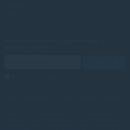
Prihlásenie
Registrácia
Zabudnuté heslo
Buďte medzi prvými a objavte novinky aj
exkluzívne zľavy!
Odoslať
Zásady ochrany osobných údajov
Spoľahlivé náplne do tlačiarní, ktoré šetria Vaše peniaze od
TonerDepot
.
V e-shope TonerDepot.sk (naplne-do-tlaciarni.sk) Vám prinášame
kvalitné tonery a atramentové náplne, ktoré sú plnohodnotnou náhradou
za originály – za výrazne výhodnejšie ceny. Tlačte viac, plaťte menej, bez
kompromisov v kvalite.
Naša prémiová rada náplní prechádza výstupnou