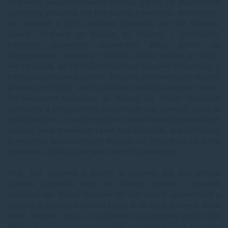
atramentu alebo tonerového prachu. Zatiaľ, čo atramentové
zariadenia používajú pre tlač kazety s tekutinou, atramentom,
tak laserové a LED zariadenia potrebujú pre tlač tonerový
prášok. Atrament sa dodáva do tlačiarní v cartridgoch,
kazetách naplnených atramentom alebo priamo do
integrovaného zásobníka z fľaštičky. Druhý spôsob je možný,
len v prípade, ak má tlačiareň tankový zásobník s nádržkou, a
k tomu prispôsobený systém. Takýchto atramentových tlačiarní
je menej, než tých, ktoré používajú klasické kazetové náplne.
Pri laserových tlačiarňach je situácia iná. Prvým výrobcom
zariadenia s integrovaným zásobníkom pre tonerový prach je
spoločnosť HP, so svojimi novými modelmi monochromatických
tlačiarní, série Neverstop Laser. Nás zaujímalo, aké sú výhody
a nevýhody bezkazetových tlačiarní, ich vyťaženosť na jedno
doplnenie a koľko sa dá takto ušetriť na nákladoch.
Skôr, než začneme s kladmi a zápormi, pre dva odlišné
systémy dopĺňania farby do tlačiarní, musíme si povedať
základnú vec. Každá tlačiareň má svoj vlastný systém tlače a
rovnako aj systém dopĺňania farby, či už ide o atrament alebo
toner. Napriek tomu, že sa plnenie do zásobníka môže zdať
ideálne a ekonomicky výhodnejšie, je potrebné vziať do úvahy