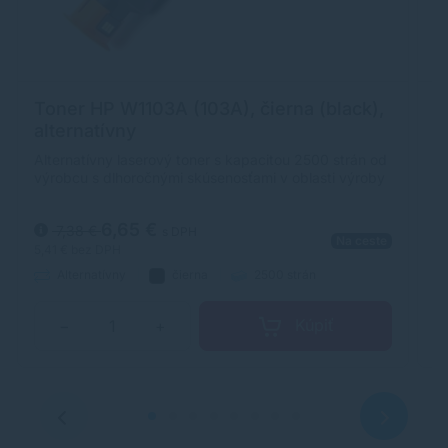
Toner HP W1103A (103A), čierna (black),
T
alternatívny
d
Alternatívny laserový toner s kapacitou 2500 strán od
Al
výrobcu s dlhoročnými skúsenosťami v oblasti výroby
st
laserových tonerov. Toner je kvalitou porovnateľný s
ob
originálnym laserovým tonerom.
po
6,65 €
7,38 €
s DPH
Na ceste
5,41 €
bez DPH
9,
Alternatívny
čierna
2500 strán
Kúpiť
−
+