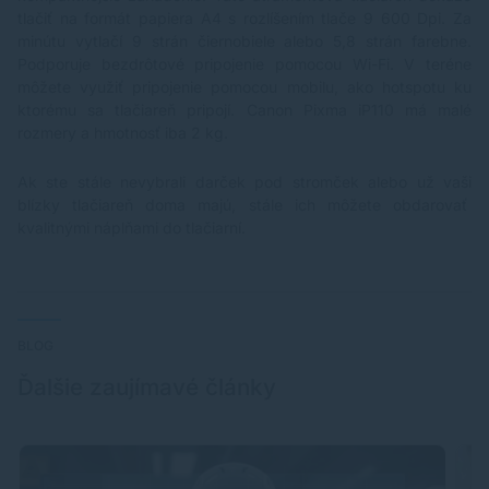
tlačiť na formát papiera A4 s rozlíšením tlače 9 600 Dpi. Za
minútu vytlačí 9 strán čiernobiele alebo 5,8 strán farebne.
Podporuje bezdrôtové pripojenie pomocou Wi-Fi. V teréne
môžete využiť pripojenie pomocou mobilu, ako hotspotu ku
ktorému sa tlačiareň pripojí. Canon Pixma iP110 má malé
rozmery a hmotnosť iba 2 kg.
Ak ste stále nevybrali darček pod stromček alebo už vaši
blízky tlačiareň doma majú, stále ich môžete obdarovať
kvalitnými
náplňami do tlačiarní
.
BLOG
Ďalšie zaujímavé články