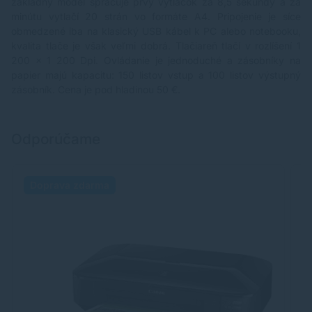
základný model spracuje prvý výtlačok za 8,5 sekundy a za
minútu vytlačí 20 strán vo formáte A4. Pripojenie je síce
obmedzené iba na klasický USB kábel k PC alebo notebooku,
kvalita tlače je však veľmi dobrá. Tlačiareň tlačí v rozlíšení 1
200 x 1 200 Dpi. Ovládanie je jednoduché a zásobníky na
papier majú kapacitu: 150 listov vstup a 100 listov výstupný
zásobník. Cena je pod hladinou 50 €.
Odporúčame
Doprava zdarma