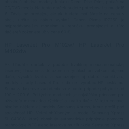
obsahujú obidva modely funkciu Direct Disc Print, potlač na
CD/DVD média. Na tento darček budete potrebovať sumu do15
€. Závisí od predajcu, ale ak budete mať šťastie na cenu v
akcii, určite sa nákup vyplatí.
Canon Pixma iP7250
je
najpredávanejším modelom v rebríčku predajnosti a túto
tlačiareň zoženiete už v cene 60 €.
HP LaserJet Pro M102w/ HP LaserJet Pro
M402dw
Ak hľadáte darček v podobe kvalitnej monochromatickej
laserovej tlačiarne
s dôrazom na rýchlosť pri veľkom objeme
tlače, vysokú kvalitu a samozrejme aj dobrú konektivitu,
modely z rady
LaserJet Pro
z dielne výrobcu HP nesklamú.
Suma za laserové zariadenia sa v tomto prípade pohybuje od
100 – 200 €. Pri týchto modeloch je najväčším prínosom pre
užívateľa mimoriadna rýchlosť a kvalita tlače. V tejto cenovej
hladine nájdete aj modely Samsung Xpress, ktoré prešli pod
spoločnosť HP. Veľmi obľúbeným je model
Samsung Xpress
SL-C430W
, ktorý obsahuje automatické pripojenie pomocou
technológie NFC alebo laserová multifunkcia Samsung Xpress