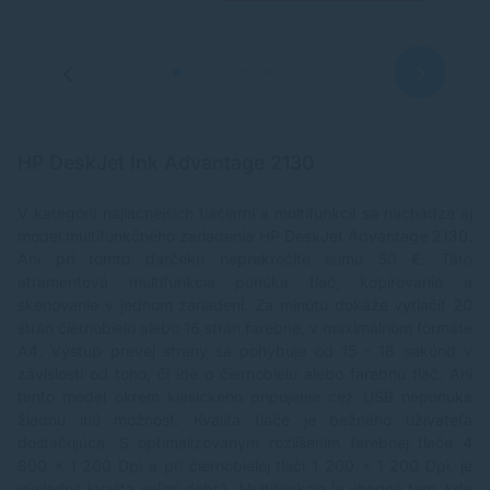
farebne podľa Zkúšobný ISO ESAT • Viac výtlačkov s
ne
nižšími nákladmi s voliteľnými inkoustmi XL XXL
pr
Kompaktná kanceláriská tlačiareň A3+ Táto Štýlová,
Wi
ultrakompaktná vysoko výkonná tlačiareň pre formát
cl
A3+ s 5 samostatnými inkousty ponúka výnimočnú
Ro
kvalitu tlače dokumentov fotografií. Predstavuje
tl
IDEÁLNE stolný riesenie pre tlač rozsiahlych tabuliek z
fa
APLIKÁCIE Excel, firemných plagátov fotografií.
Tl
HP DeskJet Ink Advantage 2130
Inteligentné možnosti Pripajanie Možnosti pripojenia k
Vý
sieti Wi-Fi, Ethernet usnadňujú sdílenie Tlačiarne
fa
Medzi viacerými počítačmi Pres sedieť kancelárie.
[s
V kategórii najlacnejších tlačiarní a multifunkcií sa nachádza aj
Stiahnite si SI InterBohemia PIXMA Printing Solutions
*P
model multifunkčného zariadenia HP DeskJet Advantage 2130.
spoločnosti Canon od TISK z inteligentných zariadení.
Ro
Ani pri tomto darčeku neprekročíte sumu 50 €. Táto
Sú tiež podporované služby Apple AirPrint Google
Ni
atramentová multifunkcia ponúka tlač, kopírovanie a
Cloud Print. Vynikajúca kvalita Systém 5
4,
samostatných inkoustov obsahuje pigmentový černý
35
skenovanie v jednom zariadení. Za minútu dokáže vytlačiť 20
inkoust pre výrazné Ostré texty inkousty na báze
6,
strán čiernobielo alebo 16 strán farebne, v maximálnom formáte
farbív pre nádherné zábery v kvalite fotolaboratória -
sa
A4. Výstup prevej strany sa pohybuje od 15 - 18 sekúnd v
navyše pre efektívnejší tlač, kedy je potrebné vymeniť
az
závislosti od toho, či ide o čiernobielu alebo farebnú tlač. Ani
iba Zásobník pre farbu, ktorá dojde. Rýchly tlač Na
i
tento model okrem klasického pripojenie cez USB neponúka
nádherné výtlačky D nie je nutné čakať. Zásluhou
i
žiadnu inú možnosť. Kvalita tlače je bežného užívateľa
technológie FINE spoločnosti Canon poskytuje Táto
tlačiareň Vysoké rýchlosti tlače dokumentov formátu
dostačujúca. S optimalizovaným rozlíšením farebnej tlače 4
A4 14,5 obr. / min. Čiernobielo o 10,4 obr. / Min.
800 x 1 200 Dpi a pri čiernobielej tlači 1 200 x 1 200 Dpi, je
Ušetrite s inkousty XL Tlačte viac, ALE ZA Mene
výsledná kvalita veľmi dobrá. Multifunkcia je vhodná tam, kde