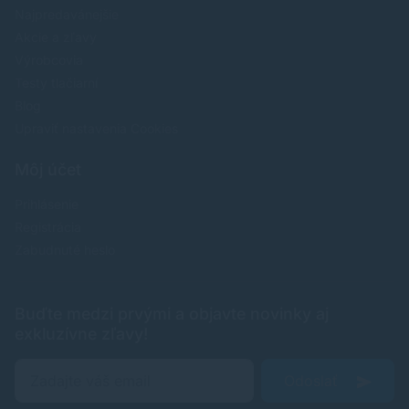
Najpredavánejšie
Akcie a zľavy
Výrobcovia
Testy tlačiarní
Blog
Upraviť nastavenia Cookies
Môj účet
Prihlásenie
Registrácia
Zabudnuté heslo
Buďte medzi prvými a objavte novinky aj
exkluzívne zľavy!
Odoslať