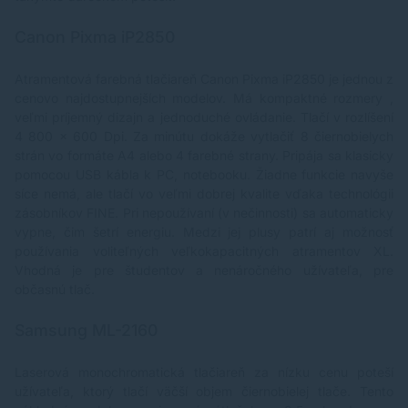
Canon Pixma iP2850
Atramentová farebná tlačiareň
Canon Pixma iP2850
je jednou z
cenovo najdostupnejších modelov. Má kompaktné rozmery ,
veľmi príjemný dizajn a jednoduché ovládanie. Tlačí v rozlíšení
4 800 x 600 Dpi. Za minútu dokáže vytlačiť 8 čiernobielych
strán vo formáte A4 alebo 4 farebné strany. Pripája sa klasicky
pomocou USB kábla k PC, notebooku. Žiadne funkcie navyše
síce nemá, ale tlačí vo veľmi dobrej kvalite vďaka technológii
zásobníkov FINE. Pri nepoužívaní (v nečinnosti) sa automaticky
vypne, čim šetrí energiu. Medzi jej plusy patrí aj možnosť
používania voliteľných veľkokapacitných atramentov XL.
Vhodná je pre študentov a nenáročného užívateľa, pre
občasnú tlač.
Samsung ML-2160
Laserová
monochromatická tlačiareň
za nízku cenu poteší
užívateľa, ktorý tlačí väčší objem čiernobielej tlače. Tento