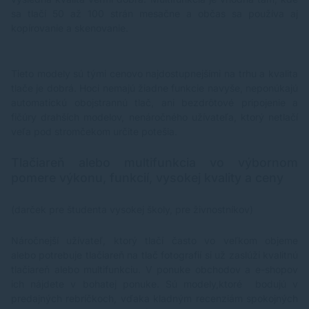
peňazí. Voliteľné zásobníky inkoustu XL poskytujú
sa tlačí 50 až 100 strán mesačne a občas sa používa aj
podstatne viac stránok, ponúkajú tak až 30% úsporu
kopírovanie a skenovanie.
na Seagate v porovnaní seba zásobníky inkoustu
štandardnej veľkosti. Voliteľný Zásobník XXL
pigmentového čierneho inkoustu umožňuje vytlačiť AZ
1 000 černobielych strán. Exkluzívny obsah Užite si
Tieto modely sú tými cenovo najdostupnejšími na trhu a kvalita
prístup k širokému spektru tvorivého obsahu
tlače je dobrá. Hoci nemajú žiadne funkcie navyše, neponúkajú
Profesionálne Kvality pomoči služby CREATIVE PARK
automatickú obojstrannú tlač, ani bezdrôtové pripojenie a
PREMIUM. Vytvárajte tlačte ľahko plagáty firemné
fičúry drahších modelov, nenáročného užívateľa, ktorý netlačí
Dokumenty pomocou šablóny z exkluzívnej služby
Šablony riesenie.
veľa pod stromčekom určite potešia.
Tlačiareň alebo multifunkcia vo výbornom
pomere výkonu, funkcií, vysokej kvality a ceny
(darček pre študenta vysokej školy, pre živnostníkov)
Náročnejší užívateľ, ktorý tlačí často vo veľkom objeme
alebo potrebuje tlačiareň na tlač fotografií si už zaslúži kvalitnú
tlačiareň alebo multifunkciu. V ponuke obchodov a e-shopov
ich nájdete v bohatej ponuke. Sú modely,ktoré bodujú v
predajných rebríčkoch, vďaka kladným recenziám spokojných