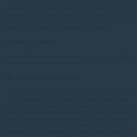
verzie môžete si jednoducho prvú verziu upgradovať
zakúpením upgrade kitu za 55 €. Takýto darček vás vyjde na
niekoľko stoviek eur. Ušetriť môžete s verziou stavebnica, kedy
je tlačiareň dodávaná v remonte. Ak si priplatíte dostanete 3D
tlačiareň Prusa i3 MK2S už zmontovanú a zostavenú.
Tlačiareň do vrecka
(pre mladých, ktorý sa radi bavia a chcú mať svoje zážitky
zdokumentované nielen v mobile aj na fotografii)
HP Sprocket Photo Printer
Pekným prekvapením pod stromček pre mladých, sú čoraz
viac populárne mini foto tlačiarne do vrecka. Odfotiť mobilom,
pripojiť k malému zariadeniu a hneď vytlačiť fotografiu. Všetky
zážitky zdokumentované za pár sekúnd. Na trhu nájdete už
celkom peknú ponuku takýchto malých tlačiarní. Maximálny
formát býva väčšinou 10 x 15 cm. Medzi najznámejšie, ktoré v
súčasnosti sú na trhu patria HP Sprocket Photo Printer. Malé