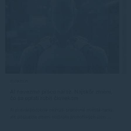
21.09.2025
18
AI nevezme prácu naraz. Najskôr zmení,
V
čo sa oplatí robiť človekom
m
AI pravdepodobne nezruší pracovné miesta naraz,
Kt
ale postupne zmení hodnotu jednotlivých úloh.…
m