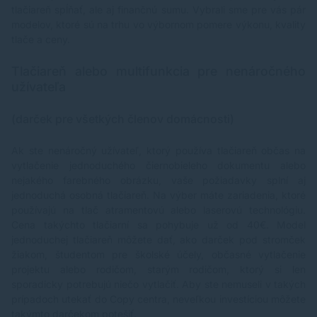
tlačiareň spĺňať, ale aj finančnú sumu. Vybrali sme pre vás pár
modelov, ktoré sú na trhu vo výbornom pomere výkonu, kvality
tlače a ceny.
Tlačiareň alebo multifunkcia pre nenáročného
užívateľa
(darček pre všetkých členov domácnosti)
Ak ste nenáročný užívateľ, ktorý používa tlačiareň občas na
vytlačenie jednoduchého čiernobieleho dokumentu alebo
nejakého farebného obrázku, vaše požiadavky splní aj
jednoduchá osobná tlačiareň. Na výber máte zariadenia, ktoré
používajú na tlač atramentovú alebo laserovú technológiu.
Cena takýchto tlačiarní sa pohybuje už od 40€. Model
jednoduchej tlačiareň môžete dať, ako darček pod stromček
žiakom, študentom pre školské účely, občasné vytlačenie
projektu alebo rodičom, starým rodičom, ktorý si len
sporadicky potrebujú niečo vytlačiť. Aby ste nemuseli v takých
prípadoch utekať do Copy centra, neveľkou investíciou môžete
takýmto darčekom potešiť.