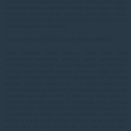
zákazníkov. Cena nemusí byť závratná. Niektoré veľmi dobre
hodnotené tlačiarne a multifunkcie kúpite s cenovkou do 100 €.
Medzi top tlačiarne, ktoré ponúkajú veľmi dobrý výkon,
vysokokvalitnú tlač, majú výbornú konektivitu a funkcie, ale aj
stále dobrý pomer k cene patria:
Canon Pixma iP7250/ Canon Pixma iP6850
Veľmi obľúbené modely výrobcu Canon, ktoré tlačia
atramentovou technológiou pomocou piatich samostatných
atramentov určite potešia v domácnosti, kde sa tlačí viac tlače.
Obidva modely dosahujú výborne výsledky v kvalite tlače a
obsahujú aj funkciu automatická obojstranná tlač. Nechýba
možnosť pripojenia pomocou Wi-Fi a model Canon Pixma
iP6850 pripojíte aj do siete LAN. Príjemný nízkoprofilový dizajn
a jednoduché ovládanie, tlač z mobilu, to všetko spolu s
výborným rozlíšením farebnej a čiernobielej tlače sú plusy
týchto modelov. Rýchlosť tlače je 15 strán čiernobielealebo 10
strán farebne za minútu, pre obidve tlačiarne. Canon Pixma
iP6850 je drahší model a okrem možnosti zapojenia do siete
dokáže tlačiť na papier formátu A3. Aby toho nebolo málo,