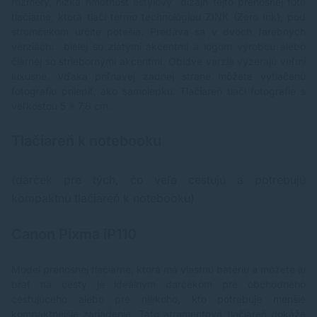
rozmery, nízka hmotnosť aštýlový dizajn tejto prenosnej foto
tlačiarne, ktorá tlačí termo technológiou ZINK (Zero Ink), pod
stromčekom určite potešia. Predáva sa v dvoch farebných
verziách: bielej so zlatými akcentmi a logom výrobcu alebo
čiernej so striebornými akcentmi. Obidve verzie vyzerajú veľmi
luxusne. Vďaka priľnavej zadnej strane môžete vytlačenú
fotografiu prilepiť, ako samolepku. Tlačiareň tlačí fotografie s
veľkosťou 5 x 7,6 cm.
Tlačiareň k notebooku
(darček pre tých, čo veľa cestujú a potrebujú
kompaktnú tlačiareň k notebooku)
Canon Pixma iP110
Model prenosnej tlačiarne, ktorá má vlastnú batériu a môžete ju
brať na cesty je ideálnym darčekom pre obchodného
cestujúceho alebo pre niekoho, kto potrebuje menšie
kompaktnejšie zariadenie. Táto
atramentová tlačiareň
dokáže