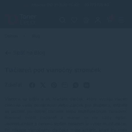
Infolinka (PO-PI: 8:00-15:30)
02 772 770 60
0
Domov
Blog
Späť na Blog
Tlačiareň pod vianočný stromček
Zdieľať
Vianoce sa blížia a ak hľadáte darček, ktorý využijú viacerí
členovia vašej domácnosti alebo darček pre študenta, môžete
sa pozrieť po dobrej tlačiarni alebo multifunkčnom zariadení.
Kupovať zvlášť tlačiareň a skener sa nie vždy oplatí.
Jednoduchším a cenovo lepším riešením je výber multifunkcie.
Pri nákupe vianočného darčeka máte kritéria, ktoré by mala