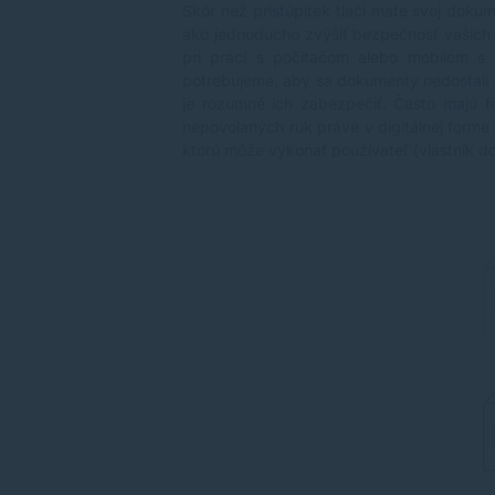
Skôr než pristúpitek tlači máte svoj doku
ako jednoducho zvýšiť bezpečnosť vašich
pri práci s počítačom alebo mobilom s
potrebujeme, aby sa dokumenty nedostali d
je rozumné ich zabezpečiť. Často majú f
nepovolaných rúk práve v digitálnej form
ktorú môže vykonať používateľ (vlastník d