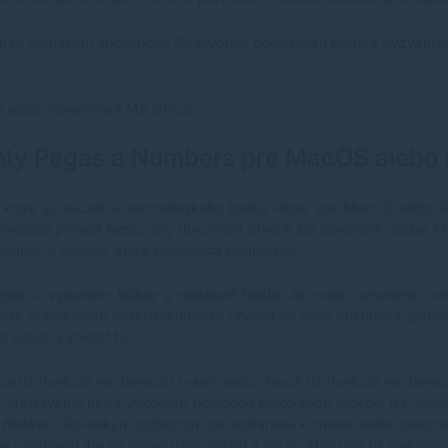
bíte rovnakým spôsobom. Po otvorení dokumentu budete vyzvaní na
l alebo PowerPoint MS Office.
ty Pegas a Numbers pre MacOS alebo 
, ktoré sú súčasťou kancelárskeho balíka iWork pre MacOS alebo 
ôžete priradiť heslo, aby dokument otvorili iba poverené osoby, k
 písmen a znakov, ktoré klávesnica podporuje.
ages
a vyberiete
Súbor
a
nastaviť heslo
. Ak máte zariadenie na
ôžete aj keď máte heslo dokumentu otvárať vy sami dokument jed
ať súbor a zmeniť to.
e ID (funkcia na detekciu tváre) alebo Touch ID (funkcia na detekc
 Nastavenie hesla vykonáte pomocou niekoľkých krokov. Na zariad
a
Hotovo
. Rovnakým spôsobom sa dostanete k zmene alebo odstrán
 vzťahovať iba na práve danú verziu a nie tú, ktorú ste už niekomu 