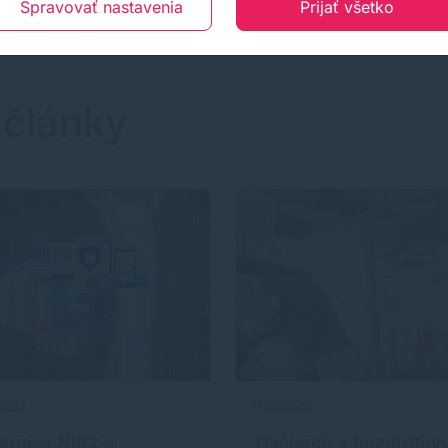
Spravovať nastavenia
Prijať všetko
 články
.2024
17.03.2020
rnica NIS2 a
Tlačiareň s bezdrôtov