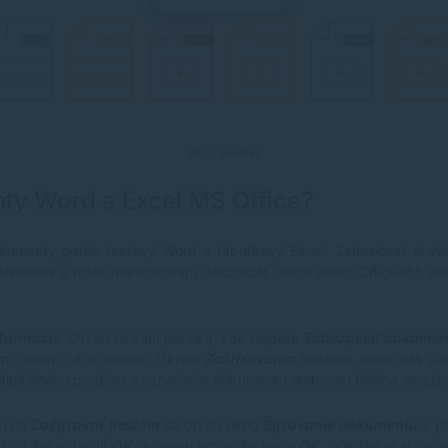
zdroj: pixabay
ty Word a Excel MS Office?
dokumenty patria textový Word a tabuľkový Excel. Zaheslovať si v
Windows a máte nainštalovaný Microsoft Office alebo Office365 sta
formácie
. Otvorí sa vám ponuka, kde nájdete
Zabezpečiť dokumen
ami zmien v dokumente. Okrem
Zašifrovania heslom
, ktoré nás za
digitálneho podpisu a označenie dokumentu statusom finálna verzia.
tí na
Zašifrovať heslom
sa otvorí okno
Šifrovanie dokumentu
s p
z už iba potvrdiť
OK
a znovu potvrdíte heslo
OK.
Dôležité je si zap