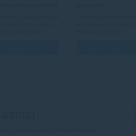
ernetická bezpečnosť
pripojením
nica NIS2 je aktualizovaná
Tlačiareň alebo multifunkci
slatíva EÚ, ktorá nahrádza
príslušenstvo k počítaču, k
odnú smernicu NIS.
poskytuje funkcie tlač,
vným cieľom…
kopírovanie…
Zobraziť článok
Zobraziť článok
azníci
sľubov nechávame hovoriť našich klientov.