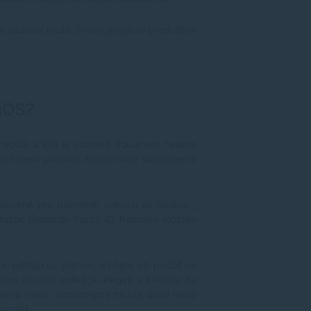
 zadanie hesla. Znovu prejdete predošlým
iOS?
iPadOS a iOS je ochrániť dokument heslom
toré heslo poznajú. Heslo môže samozrejme
stavené pre biometriu zobrazí sa správa „
noducho pomocou Touch ID. Rovnako môžete
iu odtlačkov prstov), môžete ich použiť na
ení otvoríte aplikáciu
Pages
a kliknete na
eniu hesla. Samozrejme musíte dané heslo
poslali.