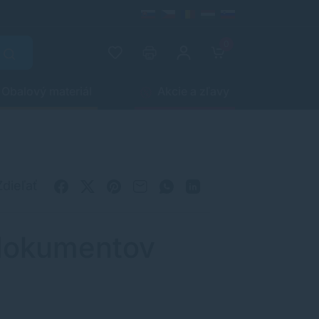
0
Obalový materiál
Akcie a zľavy
Zdieľať
h dokumentov