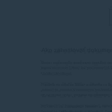
Ako zaheslovať dokumen
Medzi najčastejšie používané digitálne 
balíka Microsoft Office. Ak používate OS 
chcete zaheslovať.
Prejdete na záložku
Súbor
a kliknete na
In
zobrazí sa ponuka s niekoľkými možnosť
obmedzenie úprav, pridanie neviditeľného 
Po kliknutí na
Zabezpečiť heslom
a kliknu
heslom sa zašifruje obsah dokumentu. Tera