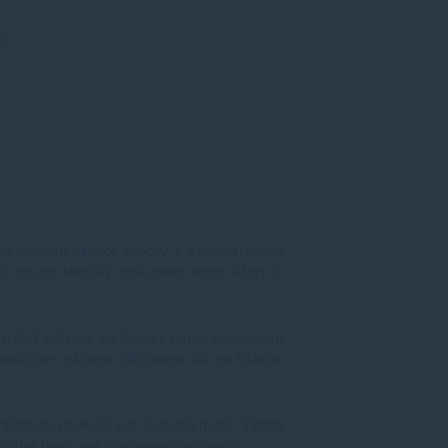
šak môžete všetky súbory z kancelárskeho
čí otvoriť textový dokument Word, ktorý si
t
. Keď kliknete na ikonu s týmto označením
ujíma tam nájdete: Otvorenie iba na čítanie,
rázdnym riadkom pre zadanie hesla. Týmto
amätať heslo pre otvorenie dokumentu.