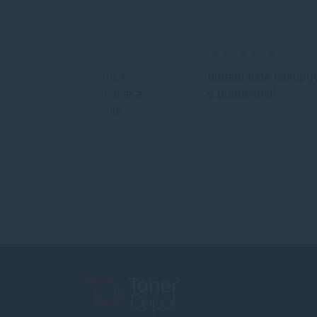
Môžem len doporucit
Budem tuná nakupov
profesionálne jednanie a
v budúcnosti
rýchla doba dodania
tovaru