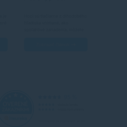
ekostopa
a je
Hoci sú tlačiarne z dlhodobého
Tlačiarne a
toré
hľadiska vnímané, ako
Ekológia sa
spoľahlivé zariadenia, môžete
výrazne pre
si s nimi užiť…
odvetiach,
Zobraziť článok
Zobr