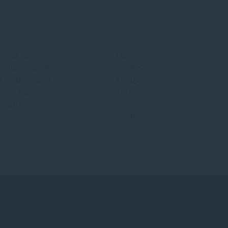
nosť, ale
Odporúčam oobchod pre
avila sa uplatnená
ostatných
z prideleného
kupujucich.Prehladne
vého kupónu na
zoradený
ovaru.
sortiment,výborna cenova
dostupnost…