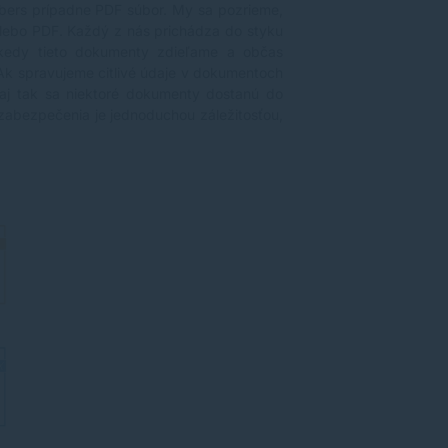
umbers prípadne PDF súbor. My sa pozrieme,
lebo PDF. Každý z nás prichádza do styku
ekedy tieto dokumenty zdieľame a občas
 Ak spravujeme citlivé údaje v dokumentoch
 aj tak sa niektoré dokumenty dostanú do
zabezpečenia je jednoduchou záležitosťou,