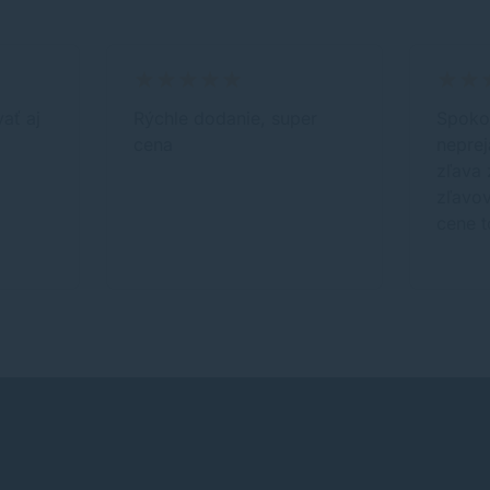
ať aj
Rýchle dodanie, super
Spokoj
cena
neprej
zľava 
zľavo
cene t