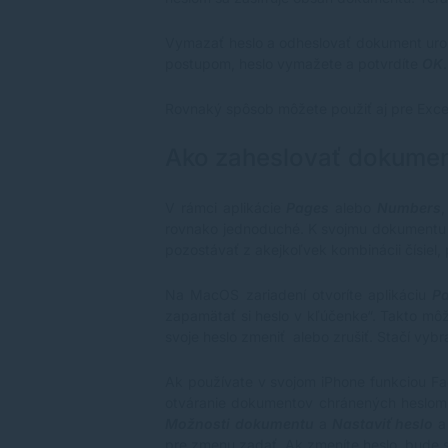
Vymazať heslo a odheslovať dokument uro
postupom, heslo vymažete a potvrdíte
OK
.
Rovnaký spôsob môžete použiť aj pre Exce
Ako zaheslovať dokumen
V rámci aplikácie
Pages
alebo
Numbers
rovnako jednoduché. K svojmu dokumentu m
pozostávať z akejkoľvek kombinácii čísiel,
Na MacOS zariadení otvoríte aplikáciu
P
zapamätať si heslo v kľúčenke“. Takto m
svoje heslo zmeniť alebo zrušiť. Stačí vybr
Ak používate v svojom iPhone funkciou Fac
otváranie dokumentov chránených heslom.
Možnosti dokumentu
a
Nastaviť heslo
pre zmenu zadať. Ak zmeníte heslo, bude sa