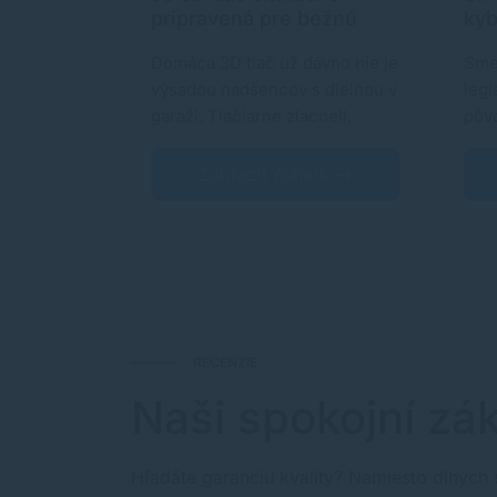
aniu
pripravená pre bežnú
kyb
lúzia
domácnosť?
symbolom
Domáca 3D tlač už dávno nie je
Smer
stupného
výsadou nadšencov s dielňou v
legi
poplatky,
garáži. Tlačiarne zlacneli,
pôv
materiály…
Hla
nok
Zobraziť článok
RECENZIE
Naši spokojní zák
Hľadáte garanciu kvality? Namiesto dlhých 