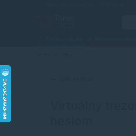
Infolinka (PO-PI: 8:00-15:30)
02 772 770 60
Tonery a náplne
Kancelária a škol
Domov
Blog
Späť na Blog
Virtuálny trez
heslom