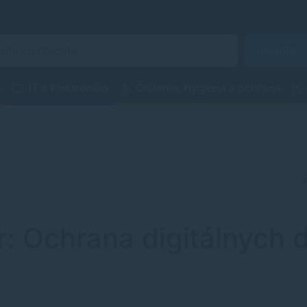
Hľadať
a
IT a Elektronika
Čistenie, hygiena a ochrana
or: Ochrana digitálnyc