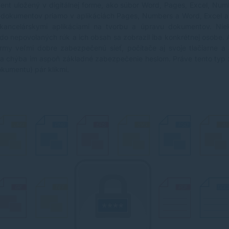
ment uložený v digitálnej forme, ako súbor Word, Pages, Excel, N
 dokumentov priamo v aplikáciách Pages, Numbers a Word, Excel a
 kancelárskymi aplikáciami na tvorbu a úpravu dokumentov. Ni
o nepovolaných rúk a ich obsah sa zobrazil iba konkrétnej osobe.
irmy veľmi dobre zabezpečenú sieť, počítače aj svoje tlačiarne a
e a chýba im aspoň základné zabezpečenie heslom. Práve tento typ 
okumentu) pár klikmi.