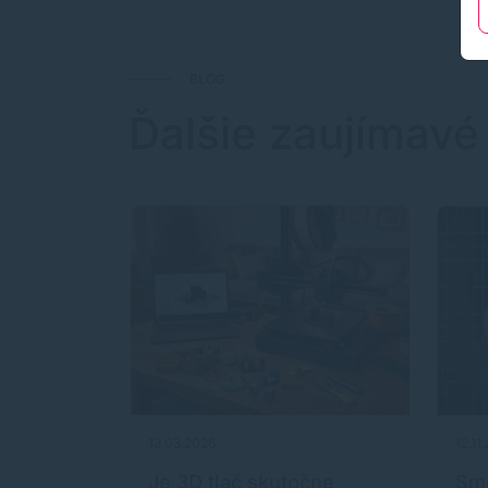
BLOG
Ďalšie zaujímavé
13.03.2026
12.11
oduchá
Je 3D tlač skutočne
Sme