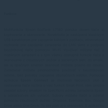
Funkcie
Multifunkcia Epson EcoTank L7180 ponúka okrem tlače aj
kopírovanie a skenovanie. Konektivita je zastúpená klasickým
USB konektorom pre zapojenie káblom k počítaču, ethernetové
rozhranie pre zapojenie zariadenia do LAN siete a podporu
bezdrôtovej tlače pomocou Wi-Fi. Využívať môžete tlač z
mobilných zariadení a s tým všetky dostupné funkcie tlače a
skenovania z cloudových úložísk a sociálnych sietí, do emailu,
ale aj opačným smerom skenovať môžete priamo do cloudu.
Zariadenie môžete plnohodnotne používať v bezdrôtovom
režime, bez potreby zapojenia zbytočných káblov. Pomocou
aplikácie
Epson Connect
sa možnosti tlačových úloh a
nastavenia tlače rozšíria o viac funkcií. Email Print, vám umožní
zasielať súbory emailom na špecifickú adresu zariadenia Epson
a odkiaľkoľvek ich vytlačiť. Súbory môžete tlačiť a zdieľať
pomocou cloudových služieb Dropbox, Evernote, Box, Google
Drive alebo One Drive. To isté platí aj o skenovaní. S aplikáciou