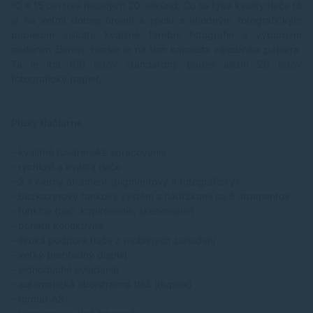
10 x 15 cm trvá necelých 20 sekúnd. Čo sa týka kvality tlače tá
je na veľmi dobrej úrovni a spolu s vhodným fotografickým
papierom získate kvalitné farební fotografie s výborným
podaním čiernej. Horšie je na tom kapacita zásobníka papiera.
Tá je iba 100 listov štandardný papier alebo 20 listov
fotografický papier.
Plusy tlačiarne
- kvalitné továrenské spracovanie
- rýchlosť a kvalita tlače
- 2 x čierny atrament (pigmentový a fotografický)
- bezkazetový tankový systém s nádržkami na 5 atramentov
- funkcie (tlač, kopírovanie, skenovanie)
- bohatá konektivita
- široká podpora tlače z mobilných zariadení
- veľký prehľadný displej
- jednoduché ovládanie
- automatická obojstranná tlač (duplex)
- formát A3