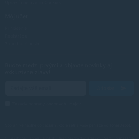
Upraviť nastavenia Cookies
Môj účet
Prihlásenie
Registrácia
Zabudnuté heslo
Buďte medzi prvými a objavte novinky aj
exkluzívne zľavy!
Odoslať
Zásady ochrany osobných údajov
Spoľahlivé náplne do tlačiarní, ktoré šetria Vaše peniaze od
TonerDepot
.
V e-shope TonerDepot.sk (naplne-do-tlaciarni.sk) Vám prinášame