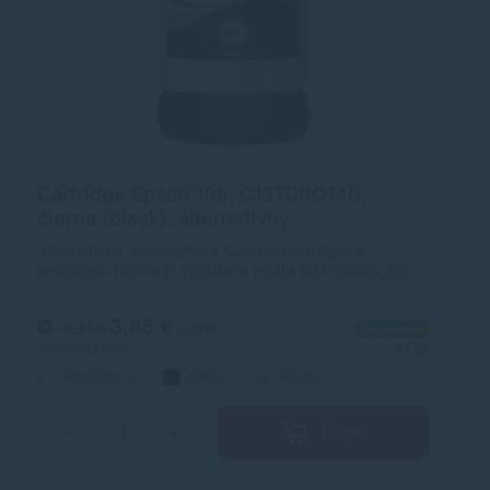
Cartridge Epson 105, C13T00Q140,
C
čierna (black), alternatívny
(
Alternatívna atramentová kazeta (cartridge) s
Al
kapacitou 130 ml je vyrábaná podľa ISO noriem, čím
ka
je zabezpečená úplna kompatibilita s tlačiarňami
za
Epson.
3,85 €
4,31 €
s DPH
Na sklade
3,13 €
bez DPH
5+ ks
3,
Alternatívny
čierna
130 ml
Kúpiť
−
+