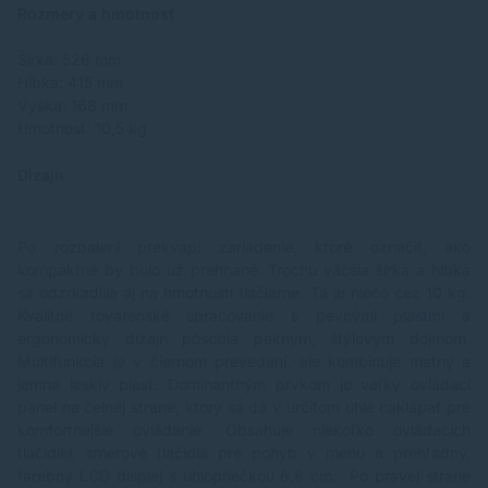
Rozmery a hmotnosť
Šírka: 526 mm
Hĺbka: 415 mm
Výška: 168 mm
Hmotnosť: 10,5 kg
Dizajn
Po rozbalení prekvapí zariadenie, ktoré označiť, ako
kompaktné by bolo už prehnané. Trochu väčšia šírka a hĺbka
sa odzrkadlila aj na hmotnosti tlačiarne. Tá je niečo cez 10 kg.
Kvalitné továrenské spracovanie s pevnými plastmi a
ergonomický dizajn pôsobia pekným, štýlovým dojmom.
Multifunkcia je v čiernom prevedení, ale kombinuje matný a
jemne lesklý plast. Dominantným prvkom je veľký ovládací
panel na čelnej strane, ktorý sa dá v určitom uhle naklápať pre
komfortnejšie ovládanie. Obsahuje niekoľko ovládacích
tlačidiel, smerové tlačidlá pre pohyb v menu a prehľadný,
farebný LCD displej s uhlopriečkou 6,8 cm. Po pravej strane