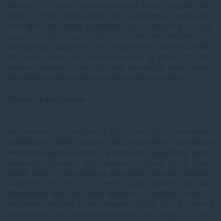
Creative Print zase môžete upravovať svoje fotografie pred
tlačou, vytvárať omaľovanky alebo pohľadnice. Používatelia,
ktorí radi fotia ocenia bezokrajovú tlač fotografií a pre tlač
plagátov môžu využiť tlač na formát A3. Nechýba ani
automatická obojstranná tlač a integrovaná čítačka SD kariet.
Aby toho nebolo málo, tlačiareň zvláda aj potlač CD/ DVD
nosičov a priamu tlač na USB kľuč. Pre menšie alebo domáce
fotoštúdio je ponuka funkcií a možností naozaj bohatá.
Rýchlosť a kvalita tlače
Multifunkcia tlačí v rozlíšení 5 760 x 1 440 Dpi v čiernobielom
aj farebnom režime pomocou 5tich atramentov. Na výbornej
kvalite fotografií sa podieľa aj špeciálny
fotografický čierny
atrament
. Zariadenie tlačí pomocou tlačovej hlavy
Epson
Micro Piezo
s technológiou premenlivej veľkosti kvapôčky
atramentu (min. 1,5 pl). Za minútu vytlačí tlačiareň
13 strán
čiernobiele
alebo
10 strán farebne
vo vysokej kvalite. S
natavením zníženej kvality dokáže vytlačiť až
28 strán v
čiernobielom
alebo
farebnom režime
. Tlač fotografie formátu