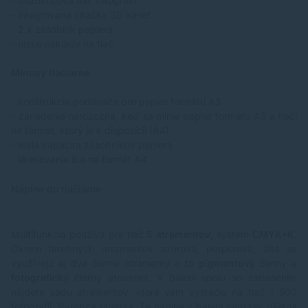
- bezokrajová tlač fotografií
- integrovaná čítačka SD kariet
- 2 x zásobník papiera
- nízke náklady na tlač
Mínusy tlačiarne
- konštrukcia podávača pre papier formátu A3
- zariadenie nerozozná, keď sa minie papier formátu A3 a tlačí
na formát. ktorý je k dispozícií (A4)
- malá kapacita zásobníkov papiera
- skenovanie iba na formát A4
Náplne do tlačiarne
Multifunkcia používa pre tlač
5 atramentov
, systém
CMYK+K
.
Okrem farebných atramentov azúrová, purpurová, žltá sa
využívajú aj dva čierne atramenty a to
pigmentový
čierny a
fotografický
čierny atrament. V balení spolu so zariadením
nájdete sadu atramentov, ktoré vám vystačia na tlač 1 500
fotografií. Výrobca uvádza, že náplne v balení vám tak ušetria