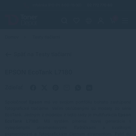
Infolinka (PO-PI: 8:00-15:30)
02 772 770 60
0
Domov
Testy tlačiarní
Späť na Testy tlačiarní
EPSON EcoTank L7180
Zdieľať
Spoločnosť
Epson
má vo svojom portfóliu bohato zastúpené
fotografické tlačiarne. Veľmi obľúbenými sú modely zo série
EcoTank
. Jedným z modelov z tejto rady je multifunkcia
Epson
EcoTank L7180
. Má systém plnenia novej generácie s
vylepšenými atramentovými fľaštičkami a kvalitným
pigmentovým a fotografickým čiernym atramentom. Patrí do