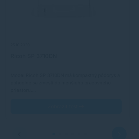
25.10.2020
21
Ricoh SP 3710DN
K
Model Ricoh SP 3710DN má kompaktný pôdorys a
Ak
pohodlne sa zmestí do menšieho pracovného
p
priestoru.…
n
Zobraziť test