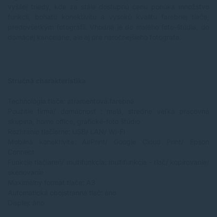
vyššej triedy, kde za stále dostupnú cenu ponúka množstvo
funkcií, bohatú konektivitu a vysokú kvalitu farebnej tlače,
predovšetkým fotografií. Vhodná je do malého foto-štúdia, do
domácej kancelárie, ale aj pre náročnejšieho fotografa.
Stručná charakteristika
Technológia tlače: atramentová farebná
Použitie firma/ domácnosť : malá, stredne veľká pracovná
skupina, home office, grafické-foto štúdio
Rozhranie tlačiarne: USB/ LAN/ Wi-Fi
Mobilná konektivita: AirPrint/ Google Cloud Print/ Epson
Connect
Funkcie tlačiareň/ multifunkcia: multifunkcia - tlač/ kopírovanie/
skenovanie
Maximálny formát tlače: A3
Automatická obojstranná tlač: áno
Displej: áno