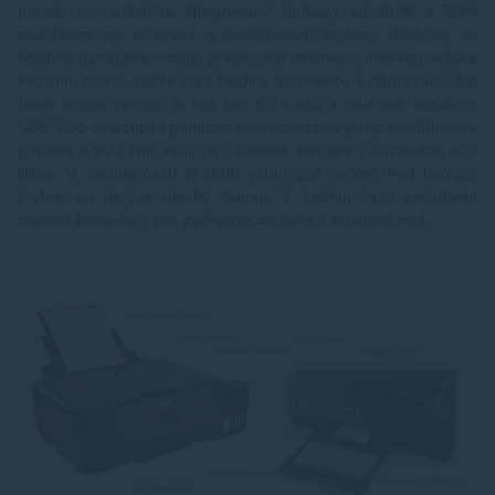
panelu sa nachádza integrovaný tankový zásobník s 5timi
nádržkami na atrament s uzatváracím krytom. Nádržky sú
farebne označené a majú priehľadné okienko s mierkou, vďaka
ktorému rýchlo zistíte stav hladiny atramentu v nádržkách. Na
ľavej strane vpredu je slot pre SD kartu a pod ním konektor
USB. Pod ovládacím panelom sa nachádza výstup pre 50 listov
papiera a pod ním vstupný zásobník papiera s kapacitou 100
listov. V zadnej časti je ďalší vstup pre papier. Pod horným
krytom sa ukrýva plochý skener. V zadnej časti zariadenia
nájdete konektory pre zapojenie do siete a ethernet port.