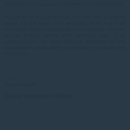
vyvážené, dobre spracované zariadenie bez zásadnej slabiny.
Neoplatí sa dvom skupinám: tým, ktorí tlačia len pár strán za
mesiac (údržba hlavy zhorší ekonomiku, lacný laser bude
praktickejší), a tým, ktorí tlačia tisíce strán mesačne. Tam patrí
tanková EcoTank M-séria alebo výkonnejší laser. A ak
potrebujete čo i len občas skenovať, pripočítajte si cenu
samostatného riešenia alebo rovno siahnite po multifunkčnom
súrodencovi.
TESTY TLAČIARNÍ
Ďalšie zaujímavé články