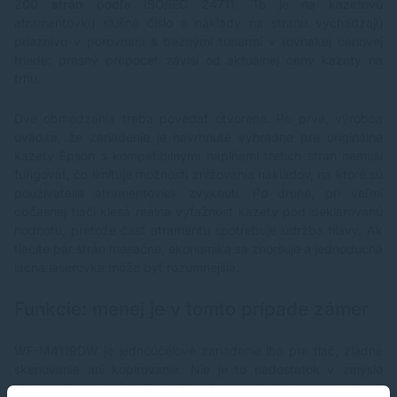
200 strán
podľa ISO/IEC 24711. To je na kazetovú
atramentovku slušné číslo a náklady na stranu vychádzajú
priaznivo v porovnaní s bežnými tonermi v rovnakej cenovej
triede; presný prepočet závisí od aktuálnej ceny kazety na
trhu.
Dve obmedzenia treba povedať otvorene. Po prvé, výrobca
uvádza, že zariadenie je navrhnuté výhradne pre originálne
kazety Epson s kompatibilnými náplňami tretích strán nemusí
fungovať, čo limituje možnosti znižovania nákladov, na ktoré sú
používatelia atramentoviek zvyknutí. Po druhé, pri veľmi
občasnej tlači klesá reálna výťažnosť kazety pod deklarovanú
hodnotu, pretože časť atramentu spotrebuje údržba hlavy. Ak
tlačíte pár strán mesačne, ekonomika sa zhoršuje a jednoduchá
lacná laserovka môže byť rozumnejšia.
Funkcie: menej je v tomto prípade zámer
WF-M4119DW je jednoúčelové zariadenie iba pre tlač, žiadne
skenovanie ani kopírovanie. Nie je to nedostatok v zmysle
chyby, ale vedomé zúženie: kto skener potrebuje, musí siahnuť