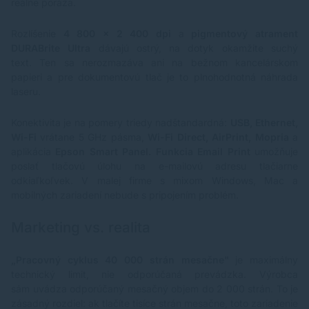
reálne poráža.
Rozlíšenie
4 800 × 2 400 dpi
a
pigmentový atrament
DURABrite Ultra
dávajú ostrý, na dotyk okamžite suchý
text. Ten sa nerozmazáva ani na bežnom kancelárskom
papieri a pre dokumentovú tlač je to plnohodnotná náhrada
laseru.
Konektivita je na pomery triedy nadštandardná:
USB, Ethernet,
Wi-Fi
vrátane 5 GHz pásma,
Wi-Fi Direct, AirPrint, Mopria
a
aplikácia
Epson Smart Panel. Funkcia Email Print
umožňuje
poslať tlačovú úlohu na e-mailovú adresu tlačiarne
odkiaľkoľvek. V malej firme s mixom Windows, Mac a
mobilných zariadení nebude s pripojením problém.
Marketing vs. realita
„Pracovný cyklus 40 000 strán mesačne"
je maximálny
technický limit, nie odporúčaná prevádzka. Výrobca
sám uvádza odporúčaný mesačný objem do 2 000 strán. To je
zásadný rozdiel: ak tlačíte tisíce strán mesačne, toto zariadenie