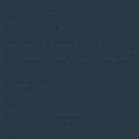
Iba čiernobiela tlač
Jednoúčelové zariadenie (tlač)
Cena vs. hodnota
Cena zariadenia sa pohybuje v nižšej strednej triede
kancelárskych tlačiarní. Hodnotová rovnica je takáto: za
vstupnú cenu porovnateľnú s lacnejšími monochromatickými
lasermi dostávate rýchlejšiu prvú stranu, nižšiu spotrebu
energie a tichšiu prevádzku bez ozónu a tonerového prachu, k
tomu rozumné náklady na stranu. Výmenou je viazanosť na
originálne náplne a citlivosť atramentovej technológie na veľmi
sporadickú tlač.
Záver
Epson WorkForce Pro WF-M4119DW dáva zmysel pre malú
kanceláriu alebo domácnosť, ktorá tlačí pravidelne stovky
čiernobielych strán mesačne, chce nízku spotrebu, rýchly
nábeh tlače a nepotrebuje skener. V tomto scenári je to