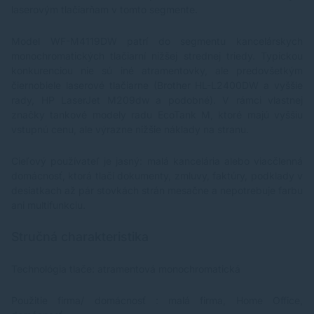
laserovým tlačiarňam v tomto segmente.
Model WF-M4119DW patrí do segmentu kancelárskych
monochromatických tlačiarní nižšej strednej triedy. Typickou
konkurenciou nie sú iné atramentovky, ale predovšetkým
čiernobiele laserové tlačiarne (Brother HL-L2400DW a vyššie
rady, HP LaserJet M209dw a podobné). V rámci vlastnej
značky tankové modely radu EcoTank M, ktoré majú vyššiu
vstupnú cenu, ale výrazne nižšie náklady na stranu.
Cieľový používateľ je jasný: malá kancelária alebo viacčlenná
domácnosť, ktorá tlačí dokumenty, zmluvy, faktúry, podklady v
desiatkach až pár stovkách strán mesačne a nepotrebuje farbu
ani multifunkciu.
Stručná charakteristika
Technológia tlače: atramentová monochromatická
Použitie firma/ domácnosť : malá firma, Home Office,