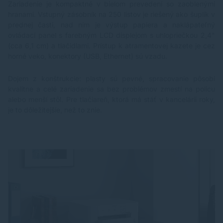
Zariadenie je kompaktné v bielom prevedení so zaoblenými
hranami. Vstupný zásobník na 250 listov je riešený ako šuplík v
prednej časti, nad ním je výstup papiera a naklápateľný
ovládací panel s farebným LCD displejom s uhlopriečkou 2,4"
(cca 6,1 cm) a tlačidlami. Prístup k atramentovej kazete je cez
horné veko, konektory (USB, Ethernet) sú vzadu.
Dojem z konštrukcie: plasty sú pevné, spracovanie pôsobí
kvalitne a celé zariadenie sa bez problémov zmestí na policu
alebo menší stôl. Pre tlačiareň, ktorá má stáť v kancelárii roky,
je to dôležitejšie, než to znie.