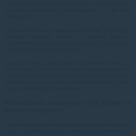
nie je správna voľba a 40-tisícové číslo by vás nemalo zmiasť.
Pre cieľovú skupinu (stovky strán mesačne) je to však úplne
postačujúce.
„35 strán za minútu v štandardnom režime"
sa objavuje v
niektorých materiáloch, ale nejde o normované meranie –
porovnateľná hodnota podľa ISO je 21 str./min. Pri porovnávaní
s konkurenciou pracujte s ISO číslom.
Naopak, tvrdenie o nízkej spotrebe je overiteľné a reálne: cca
21 W pri tlači, 0,7 W v režime spánku. Laserová tlačiareň pri
zapekaní tonera krátkodobo odoberá stovky wattov. Na účte
za elektrinu to v malom objeme tlače neurobí zásadný rozdiel,
ale je to merateľný fakt, nie marketing.
Prevádzková ekonomika: silná stránka s
jednou hviezdičkou
Tlačiareň používa jednu
čiernu pigmentovú kazetu
: označenie
kazety T11J/WF-M4xxx series s deklarovanou
výťažnosťou 2