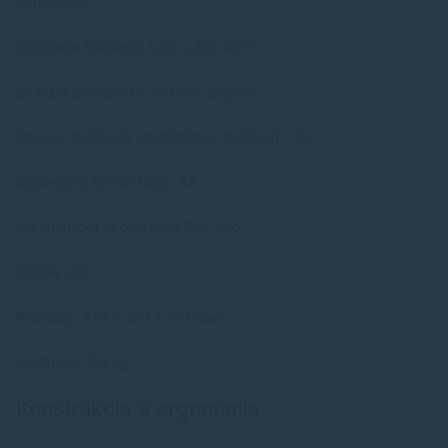
domácnosť
Rozhranie tlačiarne: USB, LAN, Wi-Fi
Mobilná konektivita: AirPrint, Mopria
Funkcie tlačiareň/ multifunkcia: tlačiareň - tlač
Maximálny formát tlače: A4
Automatická obojstranná tlač: áno
Displej: áno
Rozmery: 425 x 387 x 164 mm
Hmotnosť: 5,8 kg
Konštrukcia a ergonómia