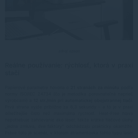
zdroj: epson
Reálne používanie: rýchlosť, ktorá v praxi
stačí
Papierové parametre hovoria o
21 stranách za minútu
podľa
normy ISO/IEC 24734 (čo je metodika porovnateľná naprieč
výrobcami) a
12 str./min pri automatickej obojstrannej tlači
.
Prvá strana vyjde približne za 6,3 sekundy – a to je v praxi
dôležitejšie číslo než maximálna rýchlosť. Heat-Free hlava
nepotrebuje zahrievanie ako laser, takže krátke tlačové úlohy
„jedna zmluva, dve faktúry" odchádzajú prakticky okamžite.
Práve toto je scenár, v ktorom atramentovka tohto typu laser