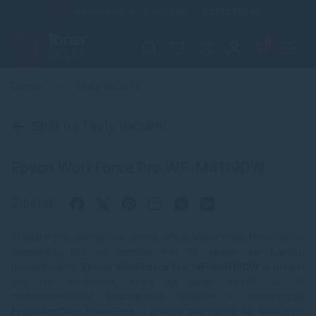
Infolinka (PO-PI: 8:00-15:30)
02 772 770 60
0
Domov
Testy tlačiarní
Späť na Testy tlačiarní
Epson WorkForce Pro WF-M4119DW
Zdieľať
Hľadáte pre domácnosť, home office alebo malú firmu rýchlu
čiernobielu tlač vo formáte A4? Ak skener ani kopírku
nepotrebujete,
Epson WorkForce Pro WF-M4119DW
je presne
ten typ zariadenia, ktorý sa oplatí zvážiť. Je to
monochromatická atramentová tlačiareň s technológiou
PrecisionCore Heat-Free
– priama alternatíva ku klasickým