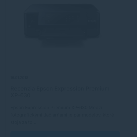
16.01.2018
07
Recenzia Epson Expression Premium
H
XP-630
Epson Expression Premium XP-630 Medzi
F
fotografickými tlačiarňami je pár modelov, ktoré
v
stoja za to…
a