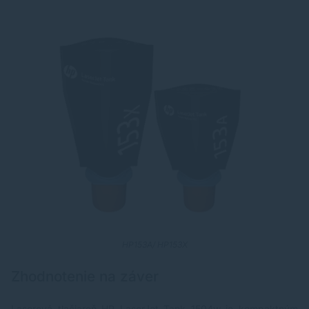
HP153A/ HP153X
Zhodnotenie na záver
Laserová tlačiareň HP LaserJet Tank 1504w je kompaktným