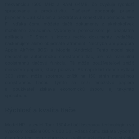
frekvenciou 1500 MHz a RAM 64MB, čo zvyšuje rýchlosť
spracovania a produktivitu. Tlačiareň podporuje priame
pripojenie USB káblom a bezdrôtovú konektivitu pomocou Wi-
Fi, vďaka čomu môžete tlačiť dokumenty z akéhokoľvek
mobilného zariadenia. Výborným pomocníkom je bezplatná
aplikácia HP Smart s ktorou rýchlo dokumenty vytlačíte,
naskenujete alebo objednáte atrament. Nechýba ani podpora
Apple AirPrint (iOS) a Mopria (Android). Tento model síce
neobsahuje automatickú obojstrannú tlač, ale má manuálnu
obojstrannú tlačovú funkciu. Tá môže používateľovi znížiť
množstvo papiera, ktorý používa. Ak napríklad denne vytlačí
300 strán, môže spotrebu znížiť na 150 strán manuálnou
obojstrannou tlačou. Týmto sa zníži množstvo papiera
a používateľ získava ekonomickú úsporu aj takýmto
spôsobom.
Rýchlosť a kvalita tlače
Model HP LaserJet Tank 1504w tlačí laserovou technológiou vo
vysokom rozlíšení 600 x 600 Dpi, vďaka čomu získate výborne
čitateľný text, ostré obrázky a kvalitné výtlačky. Prvú stránku