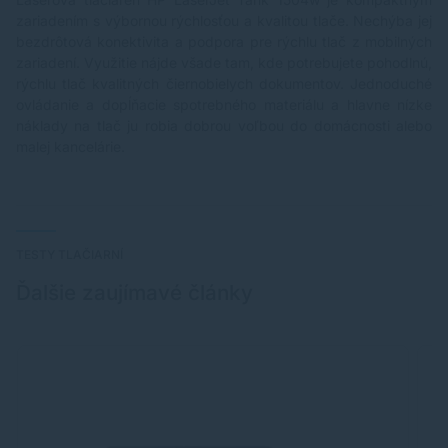
zariadením s výbornou rýchlosťou a kvalitou tlače. Nechýba jej
bezdrôtová konektivita a podpora pre rýchlu tlač z mobilných
zariadení. Využitie nájde všade tam, kde potrebujete pohodlnú,
rýchlu tlač kvalitných čiernobielych dokumentov. Jednoduché
ovládanie a dopĺňacie spotrebného materiálu a hlavne nízke
náklady na tlač ju robia dobrou voľbou do domácnosti alebo
malej kancelárie.
TESTY TLAČIARNÍ
Ďalšie zaujímavé články