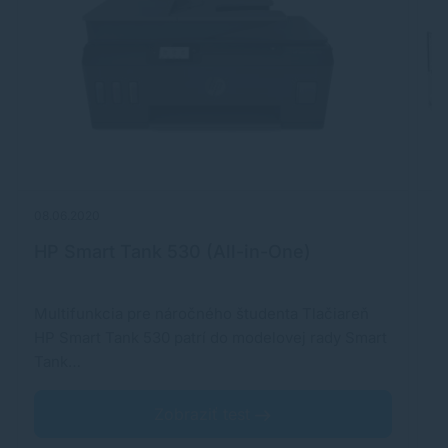
08.06.2020
06
HP Smart Tank 530 (All-in-One)
C
Multifunkcia pre náročného študenta Tlačiareň
A
HP Smart Tank 530 patrí do modelovej rady Smart
r
Tank…
j
Zobraziť test