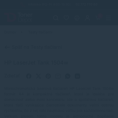
Infolinka (PO-PI: 8:00-15:30)
02 772 770 60
0
Domov
Testy tlačiarní
Späť na Testy tlačiarní
HP LaserJet Tank 1504w
Zdieľať
Monochromatická laserová tlačiareň
HP LaserJet Tank 1504w
formát A4 je kompaktná tlačiareň, ktorá je ideálna pre
domácnosť alebo malú kanceláriu. Ide o spoľahlivú tlačiareň,
ktorá tlačí vynikajúce čiernobiele dokumenty veľmi dobrou
rýchlosťou, čo z nej robí zaujímavú voľbu pre každodennú tlač.
Veľkým plusom tohto modelu je jednoduché dopĺňanie