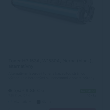
Toner HP 153A, W1530A, čierna (black),
T
alternatívny
P
Alternatívny laserový toner s kapacitou strán od
Z
výrobcu s dlhoročnými skúsenosťami v oblasti výroby
za
laserových tonerov. Toner je kvalitou porovnateľný s
Kv
originálnym laserovým tonerom.
or
8,85 €
9,84 €
s DPH
Na sklade
7,20 €
bez DPH
10+ ks
10
Alternatívny
čierna