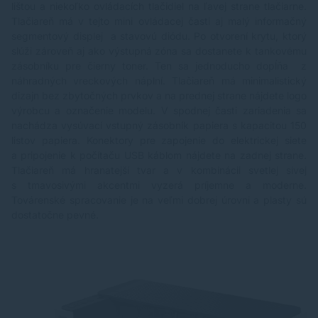
lištou a niekoľko ovládacích tlačidiel na ľavej strane tlačiarne.
Tlačiareň má v tejto mini ovládacej časti aj malý informačný
segmentový displej a stavovú diódu. Po otvorení krytu, ktorý
slúži zároveň aj ako výstupná zóna sa dostanete k tankovému
zásobníku pre čierny toner. Ten sa jednoducho dopĺňa z
náhradných vreckových náplní. Tlačiareň má minimalistický
dizajn bez zbytočných prvkov a na prednej strane nájdete logo
výrobcu a označenie modelu. V spodnej časti zariadenia sa
nachádza vysúvací vstupný zásobník papiera s kapacitou 150
listov papiera. Konektory pre zapojenie do elektrickej siete
a pripojenie k počítaču USB káblom nájdete na zadnej strane.
Tlačiareň má hranatejší tvar a v kombinácii svetlej sivej
s tmavosivými akcentmi vyzerá príjemne a moderne.
Továrenské spracovanie je na veľmi dobrej úrovni a plasty sú
dostatočne pevné.