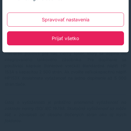
Mínusy tlačiarne
Iba manuálna obojstranná tlač
Spravovať nastavenia
Malý displej
Tlač iba v monochromatickom režime
Prijať všetko
Náplne do tlačiarne
Tlačiareň používa pre tlač čierny toner, ktorý sa dopĺňa do
integrovaného tankového zásobníka. Pre dopĺňanie sa
používajú kapsule (tonerové vrecká) štandardná náplň
HP
153A
s kapacitou 2 500 strán. Ak zvolíte veľkokapacitnú náplň
HP153X
dosiahnete vyťaženosť na jedno doplnenie až 5 000
strán tlače.
Údaj o vyťaženosti je približná priemerná vyťaženosť na
základe normy ISO/ IEC 19798. Skutočná vyťaženosť sa môže
líšiť v závislosti od obsahu tlačených strán ako aj iných
faktorov.