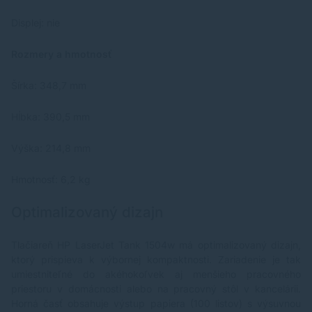
Displej: nie
Rozmery a hmotnosť
Šírka: 348,7 mm
Hĺbka: 390,5 mm
Výška: 214,8 mm
Hmotnosť: 6,2 kg
Optimalizovaný dizajn
Tlačiareň HP LaserJet Tank 1504w má optimalizovaný dizajn,
ktorý prispieva k výbornej kompaktnosti. Zariadenie je tak
umiestniteľné do akéhokoľvek aj menšieho pracovného
priestoru v domácnosti alebo na pracovný stôl v kancelárii.
Horná časť obsahuje výstup papiera (100 listov) s výsuvnou