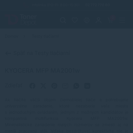
Infolinka (PO-PI: 8:00-15:30)
02 772 770 60
0
Domov
Testy tlačiarní
Späť na Testy tlačiarní
KYOCERA MFP MA2001w
Zdieľať
Ak tlačíte väčší objem čiernobielej tlače a potrebujete
univerzálne zaradenie, ktoré nezaberie veľa miesta
s jednoduchým ovládaním, jedným z možných kandidátov je
kompaktná multifunkcia Kyocera MFP MA2001w.
Minimalistické zariadenie malých rozmerov sa zmestí aj na
menší pracovný stôl. Vďaka bezdrôtovej konektivite nie je