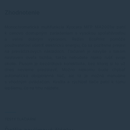
Zhodnotenie
Monochromatická multifunkcia Kyocera MFP MA2001w patrí
k cenovo dostupným zariadeniam s vysokou spoľahlivosťou
a veľmi dobrým výkonom. Režim EcoPrint pomôže
používateľovi ušetriť elektrickú energiu, čo sa pozitívne prejaví
na prevádzkových nákladoch. Tlačiareň je navyše v takom
nastavení oveľa tichšia, takže nebudete nijako rušiť svoje
okolie. Plusom je bezdrôtová konektivita, bez ktorej si to už
dnes nevieme predstaviť. Možno niekomu bude chýbať
automatická obojstranná tlač, ale tá je možná manuálne
s vhodným ovládačom. Kvalita a rýchlosť tlače patrí k tomu
lepšiemu, čo na trhu nájdete.
TESTY TLAČIARNÍ