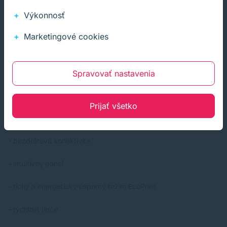
Výkonnosť
Plusy tlačiarne
Marketingové cookies
- kompaktná veľkosť
- továrenské spracovanie, pevné plasty
Spravovať nastavenia
- jednoduché ovládanie
Prijať všetko
- funkcie All-in-One
- bezdrôtová konektivita
- intuitívny panel
- tichý a energetický úsporný režim EcoPrint
- rýchlosť tlače