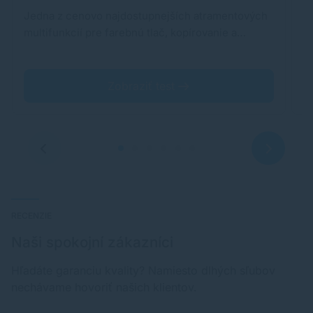
Jedna z cenovo najdostupnejších atramentových
A
multifunkcií pre farebnú tlač, kopírovanie a…
b
p
Zobraziť test
RECENZIE
Naši spokojní zákazníci
Hľadáte garanciu kvality? Namiesto dlhých sľubov
nechávame hovoriť našich klientov.