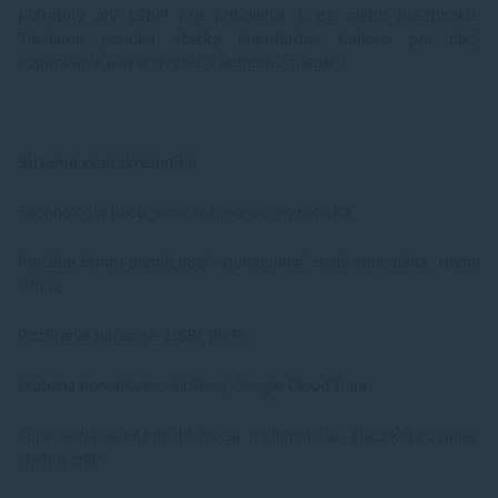
potrebný ani kábel pre pripojenie k pc alebo notebooku.
Tlačiareň ponúka všetky štandardné funkcie pre tlač,
kopírovanie a skenovanie v jednom zariadení.
Stručná charakteristika
Technológia tlače: laserová monochromatická
Použitie firma/ domácnosť : domácnosť, malá kancelária, Home
Office
Rozhranie tlačiarne: USB/ Wi-Fi
Mobilná konektivita: AirPrint/ Google Cloud Print
Funkcie tlačiareň/ multifunkcia: multifunkcia - tlač/ kopírovanie/
skenovanie