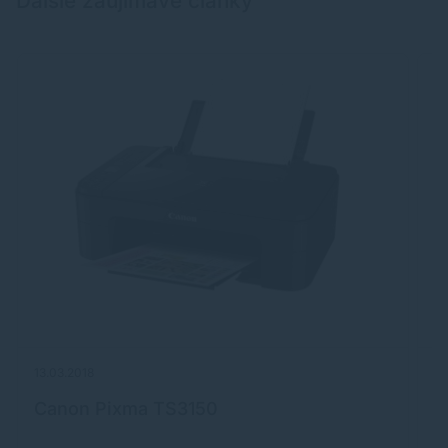
Ďalšie zaujímavé články
13.03.2018
09
Canon Pixma TS3150
H