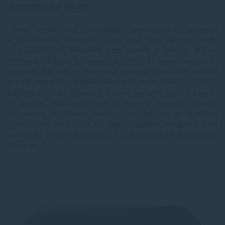
Jednoduchý dizajn
Tento model sa vyznačuje jednoduchým dizajnom
a kompaktnou veľkosťou. Horná časť patrí tenkému krytu
s textúrovaným povrchom pod ktorým je plochý skener.
Súčasťou skenera je vysunutá brada s malým ovládacím
panelom. Na ňom sa nachádza niekoľko ovládacích tlačidiel
a malý informačný displej. Hneď pod touto častou je výstup
papiera na 50 ks papiera a otvárací kryt pre výmenu tonera.
V spodnej vyklápacej časti je vstupný zásobník papiera
s kapacitou 150 hárkov. Konektory pre zapojenie sú na zadnej
strane. Hoci toho veľa na tele zariadenia nenájdete a aj
ovládacích prvkov je pomenej o to jednoduchšie je ovládanie
tlačiarne.