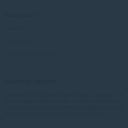
Mínusy tlačiarne
- iba čb tlač
- malý displej
- manuálna obojstranná tlač
Náplne do tlačiarne
Do tlačiarne sa používa jeden čierny toner s označením TK-
1248 s kapacitou 1 500 strán A4. V balení nájdete štartovací
toner na 700 strán A4 a valec DK-1248 s vyťaženosťou 10 000
strán A4, pričom celková životnosť je až 50 000 strán.