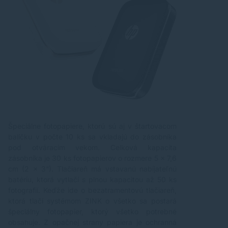
Špeciálne fotopapiere, ktorú sú aj v štartovacom
balíčku v počte 10 ks sa vkladajú do zásobníka
pod otváracím vekom. Celková kapacita
zásobníka je 30 ks fotopapierov o rozmere 5 x 7,6
cm (2 x 3“). Tlačiareň má vstavanú nabíjateľnú
batériu, ktorá vytlačí s plnou kapacitou až 50 ks
fotografií. Keďže ide o bezatramentovú tlačiareň,
ktorá tlačí systémom ZINK o všetko sa postará
špeciálny fotopapier, ktorý všetko potrebné
obsahuje. Z opačnej strany papiera je ochranná