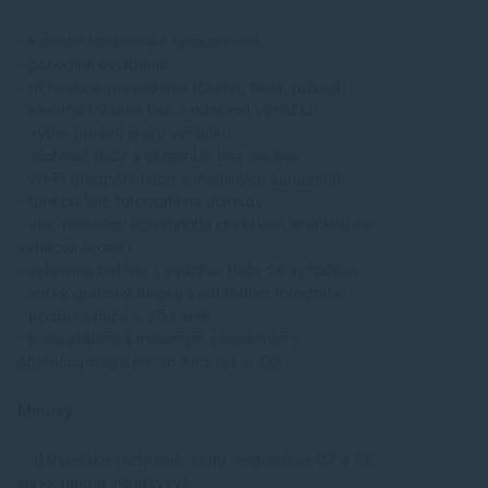
- kvalitné továrenské spracovanie
- pohodlné ovládanie
- tri farebné prevedenia (čierna, biela, rúžová)
- kvalitná trvácna tlač a odolnosť výtlačku
- výber úpravy lesku výtlačku
- možnosť tlače s okrajmi aj bez okrajov
- Wi-Fi (podpora tlače z mobilných zariadení)
- funkcia tlač fotografií na doklady
- viac možností rozvrhnutia obrázkov, snímkou na
výtlačok (koláž)
- vstavaná batéria s výdržou tlače 54 výtlačkov
- veľký grafický displej s náhľadom fotografie
- podpora tlače z SD kariet
- kompatibilná s mobilným zariadením s
operačným systémom Android aj iOS
Mínusy
- užívateľské rozhranie menu neobsahuje CZ a SK
jazyk (eng a iné jazyky)