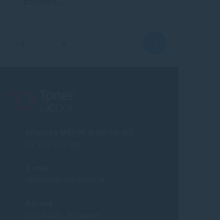
poriadku,…
potrebuj
Infolinka (PO-PI: 8:00-15:30)
02 772 770 60
E-mail
obchod@soft-tech.sk
Adresa
Letná 321, Stropkov