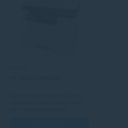
27.07.2018
20.05.2026
HP LaserJet M436dn
HP Smart T
All-in-One
Model HP LaserJet M436dn patrí do
HP Smart Tan
rady zariadení, ktoré podajú vysoký
One patrí me
výkon a efektivitu v malej až…
atramentové 
Zobraziť test
Z