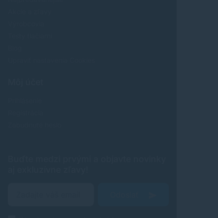
Akcie a zľavy
Výrobcovia
Testy tlačiarní
Blog
Upraviť nastavenia Cookies
Môj účet
Prihlásenie
Registrácia
Zabudnuté heslo
Buďte medzi prvými a objavte novinky
aj exkluzívne zľavy!
Odoslať