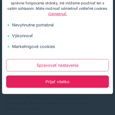
kazetovým filmom. Oproti staršiemu modelu
správne fungovanie stránky, iné môžeme používať len s
Instax Share SP-2 používa nový model iný formát
vaším súhlasom. Máte možnosť odmietnuť voliteľné cookies.
filmu. Čas na vytlačenie je zhruba 13 sekúnd a
Odmietnuť.
kvalita tlače je 300 x 300 Dpi. Celá veľkosť filmu
má rozmery 86 x 72 mm, ale po vytlačení dostane
Nevyhnutne potrebné
fotografiu s rámom a pokrytie tlačou má rozmer
60 x 60 mm. Nabitie vyberateľnej batérie do plnej
Výkonnosť
kapacity trvá približne 3 hodiny. Stav batérie aj
počet záberov indikujú stavové diódy. Tých môže
Marketingové cookies
byť 10 a rovnaký počet je aj malých diód, ktoré to
indikujú. Zariadenie obsahuje dve tlačidlá, jedno
pre zapnutie a tlačidlo pre opätovnú tlač
Spravovať nastavenia
posledného záberu. Tlačiareň je kompatibilná s
mobilmi s operačným systémom Android a iOS.
To, že sa tento model dostal na tretiu priečku v
Prijať všetko
predajnosti nás prekvapilo. Vzhľadom na cenu
zariadenia a cenu kazety s filmom, nejde o lacnú
záležitosť. Pridanú hodnotu tlačiareň FujiFilm
InstaxShare SP-3 dostáva v podobe originálnych
retro fotografií, ktoré sú vhodné, ako darček alebo
spomienkový suvenír.