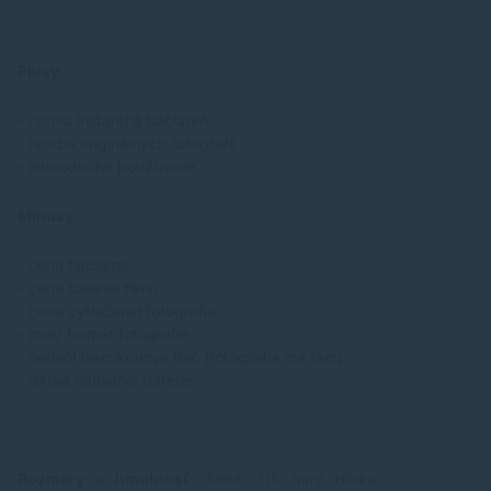
Plusy
- rýchla instantná tlačiareň
- tvorba originálnych fotografií
- jednoduché používanie
Mínusy
- cena tlačiarne
- cena balenia filmu
- cena vytlačenej fotografie
- malý formát fotografie
- netlačí bezokrajová tlač (fotografia má rám)
- dlhšie nabíjanie batérie
Rozmery a hmotnosť:
Šírka: 116 mm/ Hĺbka: