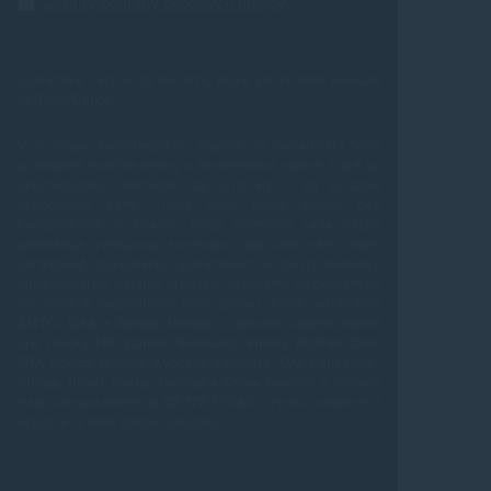
Zásady ochrany osobných údajov
Spoľahlivé náplne do tlačiarní, ktoré šetria Vaše peniaze
od
TonerDepot
.
V e-shope TonerDepot.sk (naplne-do-tlaciarni.sk) Vám
prinášame kvalitné tonery a atramentové náplne, ktoré sú
plnohodnotnou náhradou za originály – za výrazne
výhodnejšie ceny. Tlačte viac, plaťte menej, bez
kompromisov v kvalite.
Naša prémiová rada náplní
prechádza výstupnou kontrolou, aby sme vám mohli
garantovať maximálnu spoľahlivosť a bezproblémový
chod tlačiarne. Ostatné produkty vyberáme od overených
výrobcov a dodávateľov, ktorí spĺňajú prísne certifikácie
SMTC, SIRA a Bureau Veritas
.
V ponuke nájdete náplne
pre značky
HP, Canon, Samsung, Epson, Brother, Dell,
IBM, Konica Minolta, Kyocera, Lexmark, OKI, Panasonic,
Philips, Ricoh, Sharp, Toshiba a Xerox
.
Neviete si vybrať?
Radi vám poradíme na
02 772 770 60
– rýchlo, odborne a
ochotne.
S nami tlačíte výhodne.