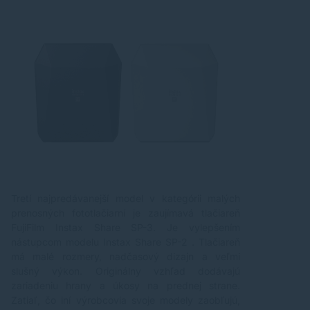
Tretí najpredávanejší model v kategórii malých
prenosných fototlačiarní je zaujímavá tlačiareň
FujiFilm Instax Share SP-3. Je vylepšením
nástupcom modelu Instax Share SP-2 . Tlačiareň
má malé rozmery, nadčasový dizajn a veľmi
slušný výkon. Originálny vzhľad dodávajú
zariadeniu hrany a úkosy na prednej strane.
Zatiaľ, čo iní výrobcovia svoje modely zaobľujú,