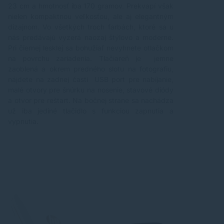
23 cm a hmotnosť iba 170 gramov. Prekvapí však
nielen kompaktnou veľkosťou, ale aj elegantným
dizajnom. Vo všetkých troch farbách, ktoré sa u
nás predávajú vyzerá naozaj štýlovo a moderne.
Pri čiernej lesklej sa bohužiaľ nevyhnete otlačkom
na povrchu zariadenia. Tlačiareň je jemne
zaoblená a okrem predného slotu na fotografiu,
nájdete na zadnej časti USB port pre nabíjanie,
malé otvory pre šnúrku na nosenie, stavové diódy
a otvor pre reštart. Na bočnej strane sa nachádza
už iba jediné tlačidlo s funkciou zapnutia a
vypnutia.