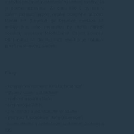
a chýba možnosť nastavenia výslednej kvality. Tá
je pevne nastavená. Za cenu 130 € by nás v
balení potešilo aspoň nejaké ochranné puzdro.
Model HP Sprocket sa úspešne predáva už
nejaký čas, jeho prvenstvo by mohla ohroziť
novinka, vrecková fototlačiareň
Canon Zoemini
.
Do predaja sa dostala túto jeseň a je horúcim
tipom na vianočný darček.
Plusy
- kompaktné rozmery a nízka hmotnosť
- štýlový dizajn v 3 farbách
- rýchlosť a kvalita tlače
- technológia ZINK
- prenosnosť a jednoduché ovládanie
- podpora bezdrôtovej tlače (Bluetooth)
- kompatibilita s operačným systémom Android a
iOS