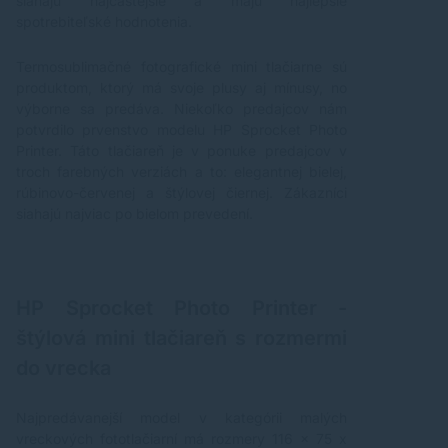
siahajú najčastejšie a majú najlepšie
spotrebiteľské hodnotenia.
Termosublimačné fotografické mini tlačiarne sú
produktom, ktorý má svoje plusy aj mínusy, no
výborne sa predáva. Niekoľko predajcov nám
potvrdilo prvenstvo modelu HP Sprocket Photo
Printer. Táto tlačiareň je v ponuke predajcov v
troch farebných verziách a to: elegantnej bielej,
rúbinovo-červenej a štýlovej čiernej. Zákazníci
siahajú najviac po bielom prevedení.
HP Sprocket Photo Printer -
štýlová mini tlačiareň s rozmermi
do vrecka
Najpredávanejší model v kategórii malých
vreckových fototlačiarní má rozmery 116 x 75 x