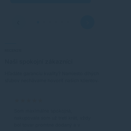
RECENZIE
Naši spokojní zákazníci
Hľadáte garanciu kvality? Namiesto dlhých
sľubov nechávame hovoriť našich klientov.
Som maximálne spokojná,
na základ
nakupovala som už tretí krát, vždy
bol odosl
bol tovar promtne dodaný a v
spokojný,