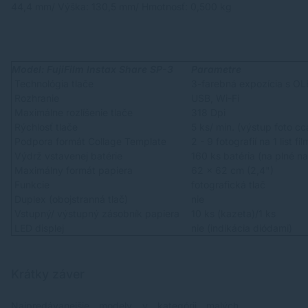
44,4 mm/ Výška: 130,5 mm/ Hmotnosť: 0,500 kg
Model: FujiFilm Instax Share SP-3
Parametre
Technológia tlače
3-farebná expozícia s O
Rozhranie
USB, Wi-Fi
Maximálne rozlíšenie tlače
318 Dpi
Rýchlosť tlače
5 ks/ min. (výstup foto cc
Podpora formát Collage Template
2 - 9 fotografií na 1 list fi
Výdrž vstavenej batérie
160 ks batéria (na plné na
Maximálny formát papiera
62 x 62 cm (2,4")
Funkcie
fotografická tlač
Duplex (obojstranná tlač)
nie
Vstupný/ výstupný zásobník papiera
10 ks (kazeta)/1 ks
LED displej
nie (indikácia diódami)
Krátky záver
Najpredávanejšie modely v kategórii malých