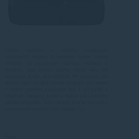
Ďalším modelom v rebríčku predajnosti
vreckových tlačiarní je tlačiareň Canon Selphy
CP1300. Je nástupcom starších modelov z
modelov rady Canon Selphy. Nemá síce tak
atraktívny dizajn, ako tlačiareň HP Sprocket, ale
dokáže tlačiť na väčší formát fotografií. Ako jediná
z týchto modelov podporuje tlač z SD kariet a
obsahuje výklopný grafický displej pre okamžitý
náhľad fotografie. Tejto tlačiarni sme sa venovali v
samostatnej recenzii, ktorú nájdete
TU
.
Plusy