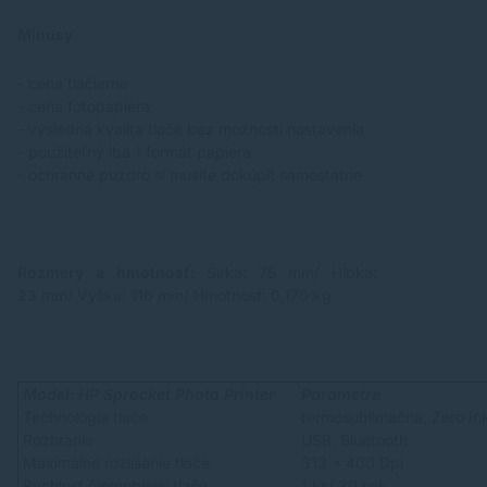
Mínusy
- cena tlačiarne
- cena fotopapiera
- výsledná kvalita tlače bez možnosti nastavenia
- použiteľný iba 1 formát papiera
- ochranné puzdro si musíte dokúpiť samostatne
Rozmery a hmotnosť:
Šírka: 75 mm/ Hĺbka:
23 mm/ Výška: 116 mm/ Hmotnosť: 0,170 kg
Model: HP Sprocket Photo Printer
Parametre
Technológia tlače
termosublimačná, Zero In
Rozhranie
USB, Bluetooth
Maximálne rozlíšenie tlače
313 x 400 Dpi
Rýchlosť čiernobielej tlače
1 ks/ 30 sek.