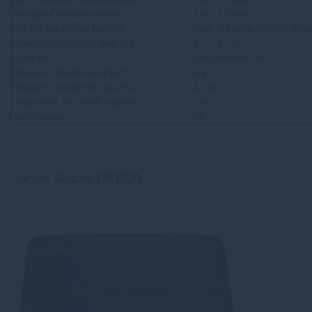
Rýchlosť farebnej tlače
1 ks/ 30 sek.
Výdrž vstavenej batérie
max. 35 vytlačených fofo
Maximálny formát papiera
5 x 7,6 cm
Funkcie
fotografická tlač
Duplex (obojstranná tlač)
nie
Vstupný zásobník papiera
30 ks
Výstupný zásobník papiera
1 ks
LED displej
nie
Canon Selphy CP1300