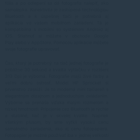
fólia a po odlepení sa dá fotografia nalepiť, ako
samolepka. Konektivita je zastúpená technológiou
Bluetooth a k úspešnej tlači je potrebná aj
aplikácia vo vašom mobilnom zariadení. Tá je
kompatibilná s mobilmi so systémom Android aj
iOS. Stiahnuť si môžete v obchode Google
Play alebo v AppStore. Pomocou aplikácie môžete
svoje fotografie upravovať.
Čas, ktorý je potrebný na tlač jednej fotografie je
približne 30 sekúnd a kvalita výtlačku v rozlíšení
313 Dpi je výborná. Fotografie majú živé farby a
veľmi dobrú ostrosť. Model HP Sprocket si
prvenstvo zaslúži. Je to moderná mini tlačiareň s
elegantným dizajnom a jednoduchým ovládaním.
Výborne sa prenáša vďaka malým rozmerom a
nízkej hmotnosti. Pripojenie cez Bluetooth je rýchle
a stabilné, tlač je v skvelej kvalite. Napriek
všetkým plusom, by sme vytkli vysokú cenu
samotného zariadenia, ako aj cenu fotopapiera.
Fotopapier je možné používať iba v jednej veľkosti