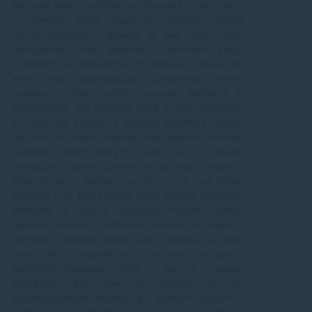
tlačiareň alebo multifunkciu. Rovnaká situácia je aj
vo firmách, ktoré disponujú viacerými kusmi
týchto zariadení. Tlačiarne aj keď majú veľmi
kompaktné rozmery, stále nie sú hardvérom, ktorý
je vhodný na prenášanie. Obchodným cestujúcim
alebo inak podnikajúcim užívateľom, tento
problém z časti vyriešili prenosné tlačiarne k
notebookom. Tie dokázali tlačiť aj bez pripojenia
do siete na energiu z batérie. Rozmery týchto
tlačiarní boli oveľa menšie, než klasické stolové
tlačiarne. Ďalším dobrým krokom, ktorým potešili
výrobcovia tlačiarní užívateľov, bol nástup malých
fotografických tlačiarní na trh. Tie sa stali hitom
mladých ľudí, ktorý chceli svoje zážitky okamžite
zhmotniť na tlačenú fotografiu. Hardvér týchto
tlačiarní dokázali výrobcovia vtesnať do malých
rozmerov, doslova vreckového formátu. Aj keď
cena mini fotografických tlačiarní je oproti
klasickým modelom vyššia, aj tak sa výborne
predávajú. My sme sa pozreli na tie
najpredávanejšie modely, po ktorých zákazníci