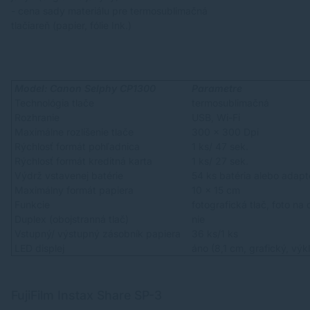
- cena sady materiálu pre termosublimačná
tlačiareň (papier, fólie Ink.)
Model: Canon Selphy CP1300
Parametre
Technológia tlače
termosublimačná
Rozhranie
USB, Wi-Fi
Maximálne rozlíšenie tlače
300 x 300 Dpi
Rýchlosť formát pohľadnica
1 ks/ 47 sek.
Rýchlosť formát kreditná karta
1 ks/ 27 sek.
Výdrž vstavenej batérie
54 ks batéria alebo adapté
Maximálny formát papiera
10 x 15 cm
Funkcie
fotografická tlač, foto n
Duplex (obojstranná tlač)
nie
Vstupný/ výstupný zásobník papiera
36 ks/1 ks
LED displej
áno (8,1 cm, grafický, výk
FujiFilm Instax Share SP-3