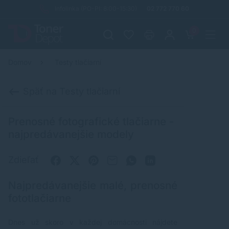
Infolinka (PO-PI: 8:00-15:30)
02 772 770 60
0
Domov
Testy tlačiarní
Späť na Testy tlačiarní
Prenosné fotografické tlačiarne -
najpredávanejšie modely
Zdieľať
Najpredávanejšie malé, prenosné
fototlačiarne
Dnes už skoro v každej domácnosti nájdete