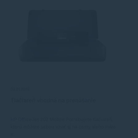
02.01.2019
16
Tlačiareň vhodná na prenášanie
V
HP OfficeJet 202 Mobile Potrebujete tlačiareň,
M
ktorú môžete sebou vziať aj na cesty alebo máte
s
v…
a