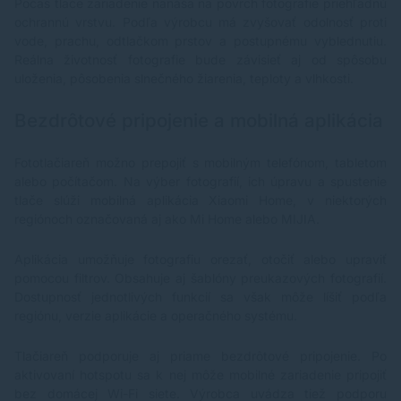
Počas tlače zariadenie nanáša na povrch fotografie priehľadnú
ochrannú vrstvu. Podľa výrobcu má zvyšovať odolnosť proti
vode, prachu, odtlačkom prstov a postupnému vyblednutiu.
Reálna životnosť fotografie bude závisieť aj od spôsobu
uloženia, pôsobenia slnečného žiarenia, teploty a vlhkosti.
Bezdrôtové pripojenie a mobilná aplikácia
Fototlačiareň možno prepojiť s mobilným telefónom, tabletom
alebo počítačom. Na výber fotografií, ich úpravu a spustenie
tlače slúži mobilná aplikácia Xiaomi Home, v niektorých
regiónoch označovaná aj ako Mi Home alebo MIJIA.
Aplikácia umožňuje fotografiu orezať, otočiť alebo upraviť
pomocou filtrov. Obsahuje aj šablóny preukazových fotografií.
Dostupnosť jednotlivých funkcií sa však môže líšiť podľa
regiónu, verzie aplikácie a operačného systému.
Tlačiareň podporuje aj priame bezdrôtové pripojenie. Po
aktivovaní hotspotu sa k nej môže mobilné zariadenie pripojiť
bez domácej Wi-Fi siete. Výrobca uvádza tiež podporu