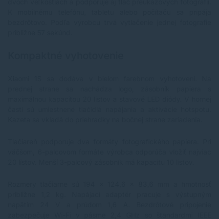
dvoch veľkostiach a podporuje aj tlač preukazových fotografií.
K mobilnému telefónu, tabletu alebo počítaču sa pripája
bezdrôtovo. Podľa výrobcu trvá vytlačenie jednej fotografie
približne 57 sekúnd.
Kompaktné vyhotovenie
Xiaomi 1S sa dodáva v bielom farebnom vyhotovení. Na
prednej strane sa nachádza logo, zásobník papiera s
maximálnou kapacitou 20 listov a stavové LED diódy. V hornej
časti sú umiestnené tlačidlá napájania a aktivácie hotspotu.
Kazeta sa vkladá do priehradky na bočnej strane zariadenia.
Tlačiareň podporuje dva formáty fotografického papiera. Pri
väčšom, 6-palcovom formáte výrobca odporúča vložiť najviac
20 listov. Menší 3-palcový zásobník má kapacitu 10 listov.
Rozmery tlačiarne sú 194 × 124,6 × 83,6 mm a hmotnosť
približne 1,2 kg. Napájací adaptér pracuje s výstupným
napätím 24 V a prúdom 1,6 A. Bezdrôtové pripojenie
zabezpečuje Wi-Fi v pásme 2,4 GHz so štandardmi IEEE