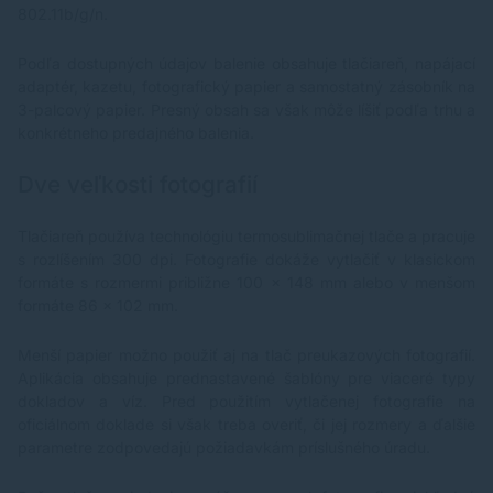
802.11b/g/n.
Podľa dostupných údajov balenie obsahuje tlačiareň, napájací
adaptér, kazetu, fotografický papier a samostatný zásobník na
3-palcový papier. Presný obsah sa však môže líšiť podľa trhu a
konkrétneho predajného balenia.
Dve veľkosti fotografií
Tlačiareň používa technológiu termosublimačnej tlače a pracuje
s rozlíšením 300 dpi. Fotografie dokáže vytlačiť v klasickom
formáte s rozmermi približne 100 × 148 mm alebo v menšom
formáte 86 × 102 mm.
Menší papier možno použiť aj na tlač preukazových fotografií.
Aplikácia obsahuje prednastavené šablóny pre viaceré typy
dokladov a víz. Pred použitím vytlačenej fotografie na
oficiálnom doklade si však treba overiť, či jej rozmery a ďalšie
parametre zodpovedajú požiadavkám príslušného úradu.