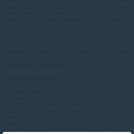
gradácie a reprodukciu až 16,7 milióna farieb.
Termosublimačná technológia vytvára obraz postupným
prenášaním farebných vrstiev na papier, vďaka čomu zvyčajne
ponúka plynulejšie farebné prechody než bežné prenosné
tlačiarne využívajúce atrament alebo bezatramentový papier.
Výsledná kvalita však závisí aj od zdrojovej fotografie, jej
rozlíšenia, farebného spracovania v aplikácii a použitého
spotrebného materiálu. Údaj o rozlíšení preto sám osebe
nezaručuje, že výtlačok bude zodpovedať kvalite
profesionálneho fotolaboratória.
Základné špecifikácie
Technológia tlače: termosublimačná tlač
Rozlíšenie: 300 dpi
Deklarovaná farebná gradácia: 256 úrovní
Deklarovaný čas tlače: približne 57 sekúnd
Formáty papiera: 6 a 3 palce
Rozmery fotografií: približne 100 × 148 mm a 86 × 102 mm
Bezdrôtové pripojenie: Wi-Fi IEEE 802.11b/g/n, 2,4 GHz