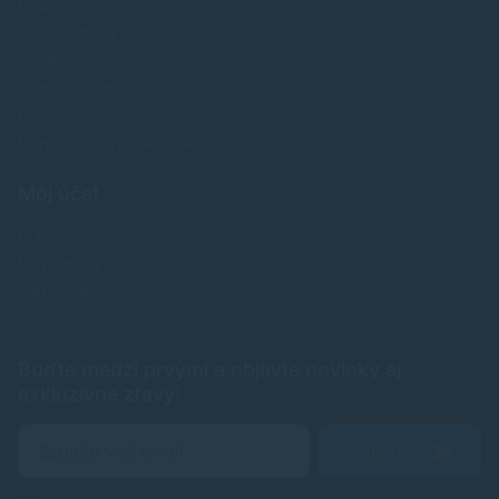
Najpredavánejšie
Akcie a zľavy
Výrobcovia
Testy tlačiarní
Blog
Upraviť nastavenia Cookies
Môj účet
Prihlásenie
Registrácia
Zabudnuté heslo
Buďte medzi prvými a objavte novinky aj
exkluzívne zľavy!
Odoslať