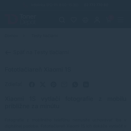
Infolinka (PO-PI: 8:00-15:30)
02 772 770 60
0
Domov
Testy tlačiarní
Späť na Testy tlačiarní
Fototlačiareň Xiaomi 1S
Zdieľať
Xiaomi 1S vytlačí fotografie z mobilu
približne za minútu
Fotografie z mobilného telefónu nemusíte uchovávať iba v
digitálnej podobe. Fototlačiareň Xiaomi 1S ich dokáže vytlačiť v