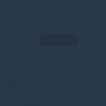
tnosťou 200g / m².
ručíme k Vám
Po 10.08
Kúpiť
−
+
zerá 12 zákazníkov.
Parametre
10 x 15 cm