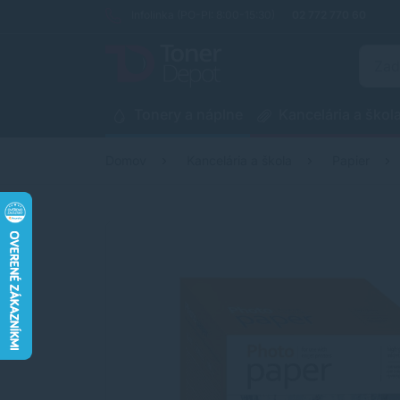
Infolinka (PO-PI: 8:00-15:30)
02 772 770 60
Tonery a náplne
Kancelária a škol
Domov
Kancelária a škola
Papier