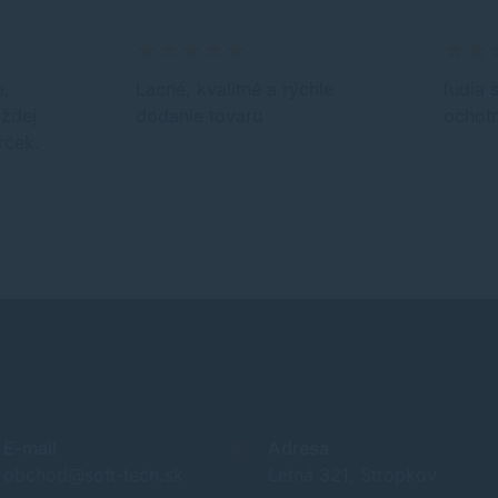
e,
Lacné, kvalitné a rýchle
ľudia 
aždej
dodanie tovaru
ochotn
rček.
E-mail
Adresa
obchod@soft-tech.sk
Letná 321, Stropkov