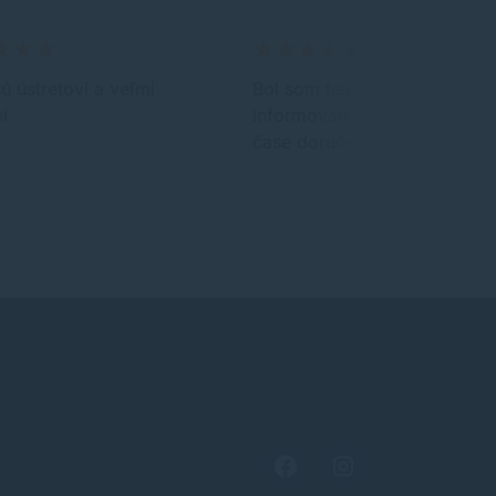
sú ústretoví a veľmi
Bol som telefonicky
í
informovaný o presnom
čase doručenia.