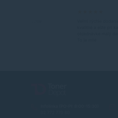
-spokojnosť,rýchle
Veľmi rýchle dodani
vybavenie
kvalitné a ešte pri k
objednávke malý da
To je milé
Infolinka (PO-PI: 8:00-15:30)
02 772 770 60