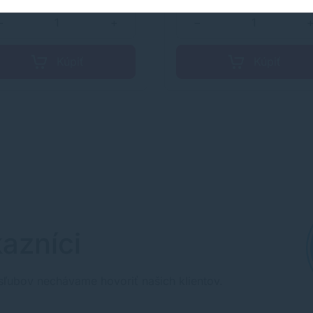
vlhkosti a kvapkami vody.
Atrament rýchle zasychá.
−
+
−
Kúpiť
Kúpiť
azníci
sľubov nechávame hovoriť našich klientov.