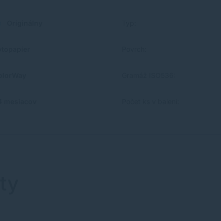
Originálny
Typ:
otopapier
Povrch:
olorWay
Gramáž ISO536:
4 mesiacov
Počet ks v balení:
ty