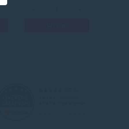
Atrament rýchle zasychá.
+
−
+
−
Kúpiť