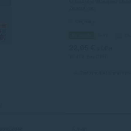
ks kvalitného fotopapiera s hmo
Zobraziť viac
Originálny
Na sklade
1+ ks
Do
22,65 €
s DPH
18,41 € bez DPH
Tento produkt si práve po
u
G2005004R
Formát: