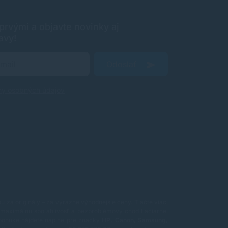
rvými a objavte novinky aj
avy!
Odoslať
ny osobných údajov
 za originály – za výrazne výhodnejšie ceny. Tlačte viac,
maximálnu spoľahlivosť a bezproblémový chod tlačiarne.
ponuke nájdete náplne pre značky
HP, Canon, Samsung,