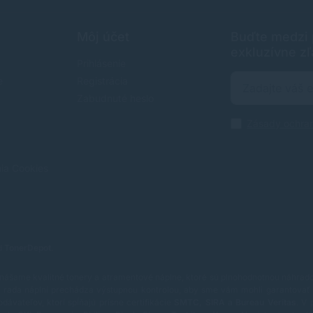
Môj účet
Buďte medzi p
exkluzívne zľ
Prihlásenie
e
Registrácia
Zabudnuté heslo
Zásady ochra
nia Cookies
od
TonerDepot
.
nášame kvalitné tonery a atramentové náplne, ktoré sú plnohodnotnou náhradou
rada náplní prechádza výstupnou kontrolou, aby sme vám mohli garantovať 
vateľov, ktorí spĺňajú prísne certifikácie
SMTC, SIRA a Bureau Veritas
.
V 