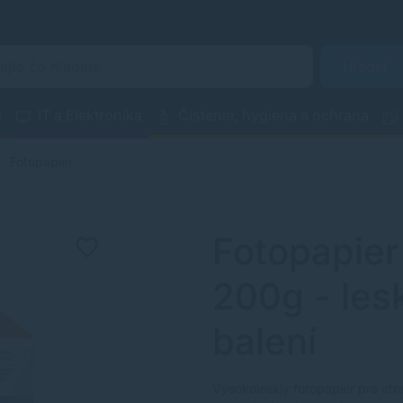
Hľadať
a
IT a Elektronika
Čistenie, hygiena a ochrana
Fotopapier
Fotopapier 
200g - lesk
balení
Vysokolesklý fotopapier pre atr