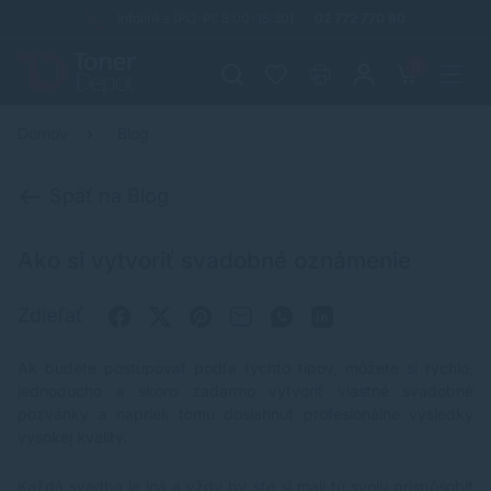
Infolinka (PO-PI: 8:00-15:30)
02 772 770 60
0
Domov
Blog
Späť na Blog
Ako si vytvoriť svadobné oznámenie
Zdieľať
Ak budete postupovať podľa týchto tipov, môžete si rýchlo,
jednoducho a skoro zadarmo vytvoriť vlastné svadobné
pozvánky a napriek tomu dosiahnuť profesionálne výsledky
vysokej kvality.
Každá svadba je iná a vždy by ste si mali tú svoju prispôsobiť