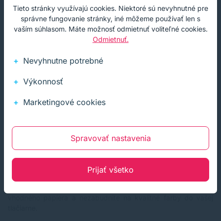
Tieto stránky využívajú cookies. Niektoré sú nevyhnutné pre
správne fungovanie stránky, iné môžeme používať len s
vaším súhlasom. Máte možnosť odmietnuť voliteľné cookies.
Odmietnuť.
Nevyhnutne potrebné
Výkonnosť
Marketingové cookies
zdroj: canva
Tlačte ako profesionáli
Spravovať nastavenia
Posledným a možno najdôležitejším krokom pri vytváraní
vlastných svadobných pozvánok je nájsť kvalitnú online
Prijať všetko
profesionálnu tlač alebo si vytlačiť oznámenia na vlastnej
tlačiarni. Hľadajte prémiové materiály na pozvánky, vrátane
vhodného
papiera
a nezabudnite na kvalitné farby do vašej
tlačiarne
.