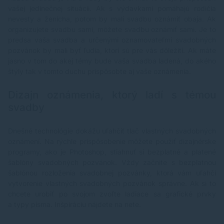
vašej jedinečnej situácii. Ak s výdavkami pomáhajú rodičia
nevesty a ženícha, potom by mali svadbu oznámiť obaja. Ak
organizujete svadbu sami, môžete svadbu oznámiť sami. Je to
predsa vaša svadba a určenými oznamovateľmi svadobných
pozvánok by mali byť ľudia, ktorí sú pre vás dôležití. Ak máte
jasno v tom do akej témy bude vaša svadba ladená, do akého
štýly tak v tomto duchu prispôsobte aj vaše oznámenia.
Dizajn oznámenia, ktorý ladí s témou
svadby
Dnešné technológie dokážu uľahčiť tlač vlastných svadobných
oznámení. Na rýchle prispôsobenie môžete použiť dizajnérske
programy, ako je Photoshop, stiahnuť si bezplatné a platené
šablóny svadobných pozvánok. Vždy začnite s bezplatnou
šablónou rozloženia svadobnej pozvánky, ktorá vám uľahčí
vytvorenie vlastných svadobných pozvánok správne. Ak si to
chcete urobiť po svojom zvoľte ladiace sa grafické prvky
a typy písma. Inšpiráciu nájdete na nete.