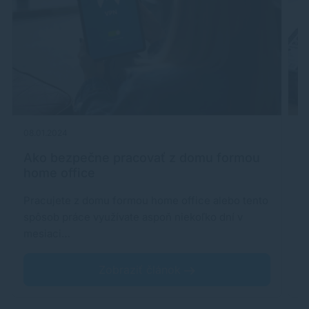
08.01.2024
01
Ako bezpečne pracovať z domu formou
H
home office
Pracujete z domu formou home office alebo tento
S
spôsob práce využívate aspoň niekoľko dní v
sl
mesiaci…
S
Zobraziť článok