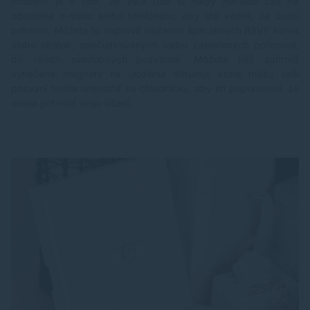
Problém je v tom, že veľa ľudí si nikdy nenájde čas na
odoslanie e-mailu alebo telefonátu, aby ste vedeli, že budú
prítomní. Môžete to napraviť vložením špeciálnych RSVP kariet
alebo obálok, opečiatkovaných alebo zaplatených poštovné,
do vašich svadobných pozvánok. Môžete tiež zahrnúť
vytlačené magnety na uloženie dátumu, ktoré môžu vaši
pozvaní hostia umiestniť na chladničky, aby im pripomenuli, že
musia potvrdiť svoju účasť.