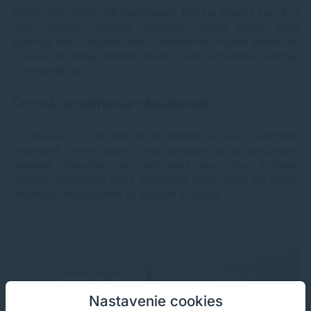
Môžete tiež pridať citát alebo báseň, ktorá je dôležitá pre vás a
vašu polovičku. Môžete napríklad napísať báseň, ktorá
vyjadruje vašu vzájomnú lásku. Alternatívne môžete pridať text
k svojej obľúbenej milostnej piesni. Často oznámenia zahŕňajú
aj fotografie páru.
Čo má oznámenia obsahovať
Pri úprave si rozmyslite, ktoré informácie bude oznámenie
obsahovať. Okrem grafiky alebo fotografie sú to samozrejme
základne informácie. Sem patri mená páru, dátum a miesto
udalosti. Oznámenie môže obsahovať motto alebo inú krátku
informáciu. Nezabudnite na srdečné pozvanie.
Nastavenie cookies