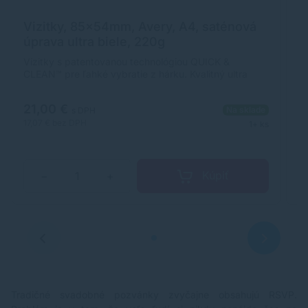
Vizitky, 85x54mm, Avery, A4, saténová
V
úprava ultra biele, 220g
s
Vizitky s patentovanou technológiou QUICK &
Há
CLEAN™ pre ľahké vybratie z hárku. Kvalitný ultra
vi
biely papier na potlač 10 vizitiek saténovej úpravy
Mi
veľkosti 85 × 54 mm z jedného hárku A4. Vhodné do
pa
21,00 €
2
Na sklade
laserových, farebných laserových tlačiarní a kopíriek.
vr
s DPH
Farba ultra biela. Balenie 10 hárkov.
la
17,07 €
bez DPH
17
1+ ks
So
ht
Kúpiť
−
+
Tradičné svadobné pozvánky zvyčajne obsahujú RSVP.