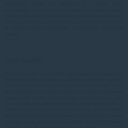
integrovaný nástroj vo Windowse a v Office balíku
Microsoft365. Okrem osobného použitia v rámci Microsoft365
prichádza Copilot aj s možnosťou pre pokročilých používateľov
a tvorcov, ktorý chcú využívať Ai na vyššej úrovni. Copilot Pro
je prémiová verzia predplatného s rozšírenými možnosťami
využitia.
Čo je Copilot?
Microsoft Copilot je Ai asistent, pomocník pre inteligentnejšiu,
efektívnejšiu prácu a podporu kreativity. Je to softvér vyvinutý
spoločnosťou Microsoft a bol uvedený na trh 7. februára 2023.
ide v podstate o Chatbot založený na veľkom jazykovom
modeli, ktorý dokáže citovať zdroje, vytvárať básne a písať
texty a hudbu pre piesne generované jeho pluginom Suno AI.
Copilot je súčasťou produktov Microsoft Bing, Microsoft Edge,
Microsoft 365 a Microsoft Windows. Je dostupný ako webová
aplikácia a tiež pre operačné systémy Microsoft Windows,
Android a iOS. Jeho predchodcom bola Cortana.