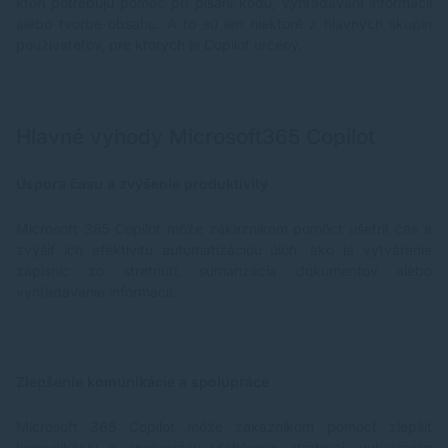
ktorí potrebujú pomoc pri písaní kódu, vyhľadávaní informácií
alebo tvorbe obsahu. A to sú len niektoré z hlavných skupín
používateľov, pre ktorých je Copilot určený.
Hlavné výhody Microsoft365 Copilot
Úspora času a zvýšenie produktivity
Microsoft 365 Copilot môže zákazníkom pomôcť ušetriť čas a
zvýšiť ich efektivitu automatizáciou úloh, ako je vytváranie
zápisníc zo stretnutí, sumarizácia dokumentov alebo
vyhľadávanie informácií.
Zlepšenie komunikácie a spolupráce
Microsoft 365 Copilot môže zákazníkom pomôcť zlepšiť
komunikáciu a spoluprácu uľahčením stretnutí, vytváraním