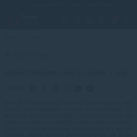
Infolinka (PO-PI: 8:00-15:30)
02 772 770 60
0
Domov
Blog
Späť na Blog
Copilot Microsoft - tvoj Ai asistent v práci
Zdieľať
Dnes už na nás odvšadiaľ vykukne umelá inteligencia. Mení
spôsob, akým pracujeme, tvoríme a komunikujeme. Ani
spoločnosť Microsoft nezaháľala a ponúka asistenta Ai, ako
podporu v aplikáciách balíka Office: Word, Excel, Power Point,
Outlook a OneNote. Copilot je voľne dostupný cez webové
rozhranie, mobilnú aplikáciu pre Android a iOS, ale aj ako