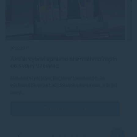
07.02.2017
09
Ako si vybrať správnu alternatívnu náplň
3
do svojej tlačiarne
Málokto si pri kúpe tlačiarne uvedomuje, že
Te
výsledná cena za tlač dokumentov sa odvíja aj od
p
ceny…
Zobraziť článok