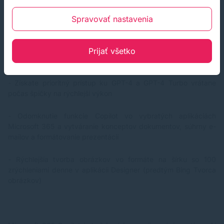
Copilot Pro viac možností za predplatné
Spravovať nastavenia
S predplatnou verziou Copilot Pro (20 USD) sľubuje Microsoft
prémiové funkcie a prioritný prístup aj počas špičky spolu
Prijať všetko
s rýchlejšími odpoveďami aj tvorbou obsahu.
- Získate prioritný prístup ku GPT-4 a GPT-4 Turbo vrátane
počas špičky na rýchlejší výkon
- Odomknutie funkcie Copilot vo vybratých aplikáciách
Microsoft 365 a vytváranie konceptov dokumentov, súhrny e-
mailov a formátovanie prezentácií
- Rýchlejšia tvorba obrázkov vo formáte na šírku so 100
zrýchleniami denne v aplikácii Designer (predtým Bing Tvorca
obrázkov)