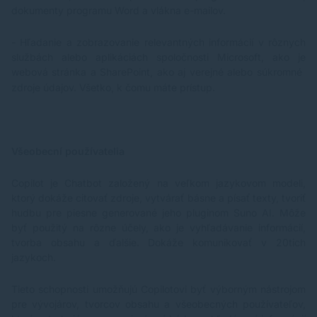
dokumenty programu Word a vlákna e-mailov.
- Hľadanie a zobrazovanie relevantných informácií v rôznych
službách alebo aplikáciách spoločnosti Microsoft, ako je
webová stránka a SharePoint, ako aj verejné alebo súkromné
zdroje údajov. Všetko, k čomu máte prístup.
Všeobecní používatelia
Copilot je Chatbot založený na veľkom jazykovom modeli,
ktorý dokáže citovať zdroje, vytvárať básne a písať texty, tvoriť
hudbu pre piesne generované jeho pluginom Suno AI. Môže
byť použitý na rôzne účely, ako je vyhľadávanie informácií,
tvorba obsahu a ďalšie. Dokáže komunikovať v 20tich
jazykoch.
Tieto schopnosti umožňujú Copilotovi byť výborným nástrojom
pre vývojárov, tvorcov obsahu a všeobecných používateľov,