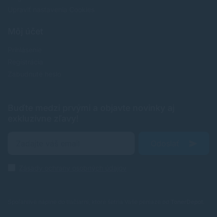
Upraviť nastavenia Cookies
Môj účet
Prihlásenie
Registrácia
Zabudnuté heslo
Buďte medzi prvými a objavte novinky aj
exkluzívne zľavy!
Odoslať
Zásady ochrany osobných údajov
Spoľahlivé náplne do tlačiarní, ktoré šetria Vaše peniaze od
TonerDepot
.