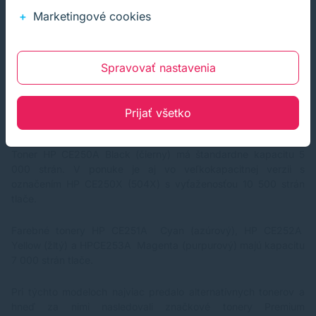
Marketingové cookies
Spravovať nastavenia
Prijať všetko
Toner HP CE250A Black (čierny) má štandardne kapacitu 5
000 strán. V ponuke je aj vo veľkokapacitnej verzii s
označením HP CE250X (504X) s vyťaženosťou 10 500 strán
tlače.
Farebné tonery
HP CE251A Cyan
(azúrový), HP CE252A
Yellow (žltý) a HPCE253A Magenta (purpurový) majú kapacitu
7 000 strán tlače.
Pri týchto modeloch najviac predalo alternatívnych tonerov a
hneď za nimi nasledovali značkové tonery
Premium