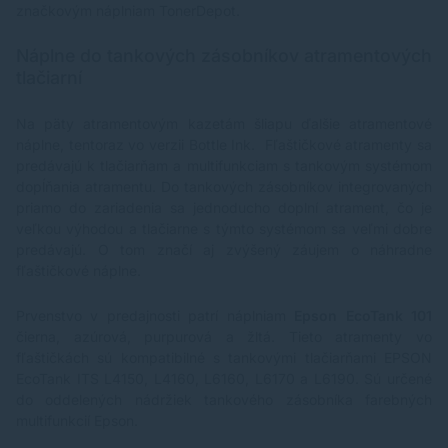
značkovým náplniam
TonerDepot
.
Náplne do tankových zásobníkov atramentových
tlačiarní
Na päty atramentovým kazetám šliapu ďalšie atramentové
náplne, tentoraz vo verzii Bottle Ink. Fľaštičkové atramenty sa
predávajú k tlačiarňam a multifunkciam s tankovým systémom
dopĺňania atramentu. Do tankových zásobníkov integrovaných
priamo do zariadenia sa jednoducho doplní atrament, čo je
veľkou výhodou a tlačiarne s týmto systémom sa veľmi dobre
predávajú. O tom značí aj zvýšený záujem o náhradne
fľaštičkové náplne.
Prvenstvo v predajnosti patrí náplniam
Epson EcoTank 101
čierna, azúrová, purpurová a žltá. Tieto atramenty vo
fľaštičkách sú kompatibilné s tankovými tlačiarňami EPSON
EcoTank ITS L4150, L4160, L6160, L6170 a L6190. Sú určené
do oddelených nádržiek tankového zásobníka farebných
multifunkcií Epson.