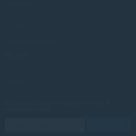
Najpredavánejšie
Akcie a zľavy
Výrobcovia
Testy tlačiarní
Blog
Upraviť nastavenia Cookies
Môj účet
Prihlásenie
Registrácia
Zabudnuté heslo
Buďte medzi prvými a objavte novinky aj
exkluzívne zľavy!
Odoslať