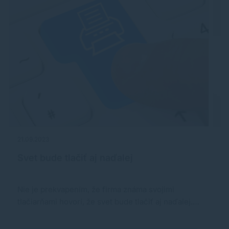
21.09.2023
23
Svet bude tlačiť aj naďalej
A
Nie je prekvapením, že firma známa svojimi
P
tlačiarňami hovorí, že svet bude tlačiť aj naďalej.…
te
v