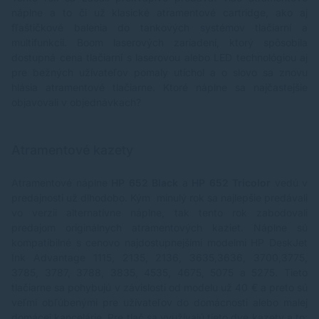
náplne a to či už klasické atramentové cartridge, ako aj
fľaštičkové balenia do tankových systémov tlačiarní a
multifunkcií. Boom laserových zariadení, ktorý spôsobila
dostupná cena tlačiarní s laserovou alebo LED technológiou aj
pre bežných užívateľov pomaly utíchol a o slovo sa znovu
hlásia atramentové tlačiarne. Ktoré náplne sa najčastejšie
objavovali v objednávkach?
Atramentové kazety
Atramentové náplne
HP 652 Black
a
HP 652 Tricolor
vedú v
predajnosti už dlhodobo. Kým minulý rok sa najlepšie predávali
vo verzii alternatívne náplne, tak tento rok zabodovali
predajom originálnych atramentových kaziet. Náplne sú
kompatibilné s cenovo najdostupnejšími modelmi HP DeskJet
Ink Advantage 1115, 2135, 2136, 3635,3636, 3700,3775,
3785, 3787, 3788, 3835, 4535, 4675, 5075 a 5275. Tieto
tlačiarne sa pohybujú v závislosti od modelu už 40 € a preto sú
veľmi obľúbenými pre užívateľov do domácnosti alebo malej
domácej kancelárie. Pre tlač sa využívajú tieto dve kazety a to: