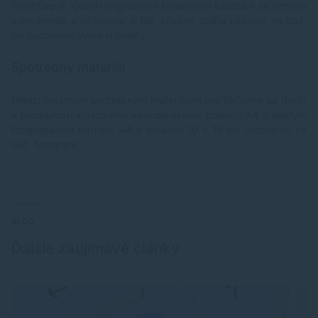
TonerDepot
. Oproti originálnym tonerovým kazetám sú cenovo
výhodnejšie a užívatelia si tak značne znížia náklady na tlač,
pri zachovaní vysokej kvality.
Spotrebný materiál
Medzi ostatným spotrebným materiálom pre tlačiarne sa darilo
v predajnosti klasickému kancelárskemu papieru A4 a
lesklým
fotopapierom
formátu A4 a veľkosti 10 x 15 cm určenému na
tlač fotografií.
BLOG
Ďalšie zaujímavé články