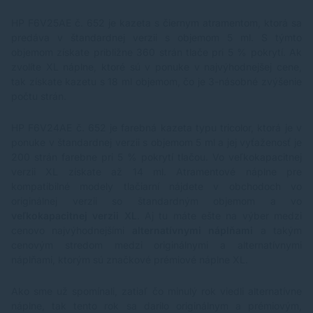
HP F6V25AE č. 652
je kazeta s čiernym atramentom, ktorá sa
predáva v štandardnej verzii s objemom 5 ml. S týmto
objemom získate približne 360 strán tlače pri 5 % pokrytí. Ak
zvolíte XL náplne, ktoré sú v ponuke v najvýhodnejšej cene,
tak získate kazetu s 18 ml objemom, čo je 3-násobné zvýšenie
počtu strán.
HP F6V24AE č. 652
je farebná kazeta typu tricolor, ktorá je v
ponuke v štandardnej verzii s objemom 5 ml a jej vyťaženosť je
200 strán farebne pri 5 % pokrytí tlačou. Vo veľkokapacitnej
verzii XL získate až 14 ml. Atramentové náplne pre
kompatibilné modely tlačiarní nájdete v obchodoch vo
originálnej verzii so štandardným objemom a vo
veľkokapacitnej verzii XL
. Aj tu máte ešte na výber medzi
cenovo najvýhodnejšími
alternatívnymi náplňami
a takým
cenovým stredom medzi originálnymi a alternatívnymi
náplňami, ktorým sú značkové prémiové náplne XL.
Ako sme už spomínali, zatiaľ čo minulý rok viedli alternatívne
náplne, tak tento rok sa darilo originálnym a prémiovým,