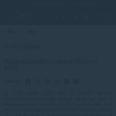
Infolinka (PO-PI: 8:00-15:30)
02 772 770 60
0
Domov
Blog
Späť na Blog
Najpredávanejšie náplne do tlačiarní
2020
Zdieľať
Za prvý polrok 2020 sme si zostavili rebríček
najpredávanejších naplní do tlačiarní. Minulý rok viedli s
miernou prevahou tonerové kazety. Z toho sa dalo usúdiť, že aj
bežní užívatelia radi používajú laserové tlačiarne a multifunkcie.
Tento rok sa začali prekvapivo predávať viac atramentové