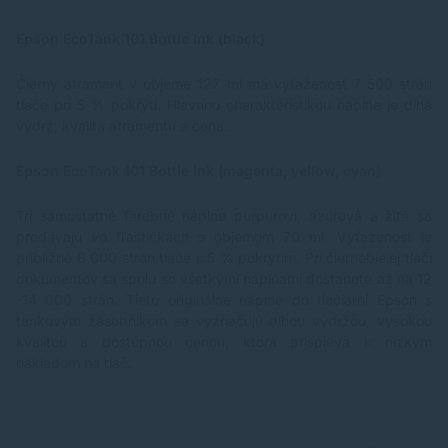
Epson EcoTank 101 Bottle Ink (black)
Čierny atrament
v objeme 127 ml má vyťaženosť 7 500 strán
tlače pri 5 % pokrytí. Hlavnou charakteristikou náplne je dlhá
vydrž, kvalita atramentu a cena.
Epson EcoTank 101 Bottle Ink (magenta, yellow, cyan)
Tri samostatné farebné náplne purpuroví, azúrová a žltá sa
predávajú vo fľaštičkách s objemom 70 ml. Vyťaženosť je
približne 6 000 strán tlače s 5 % pokrytím. Pri čiernobielej tlači
dokumentov sa spolu so všetkými náplňami dostanete až na 12
-14 000 strán. Tieto originálne náplne do tlačiarní Epson s
tankovým zásobníkom sa vyznačujú dlhou výdržou, vysokou
kvalitou a dostupnou cenou, ktorá prispieva k nízkym
nákladom na tlač.