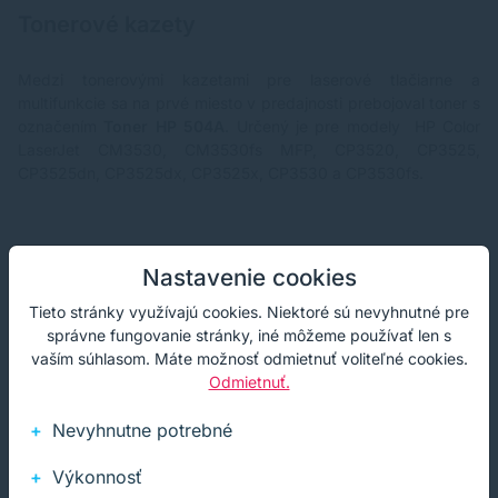
Tonerové kazety
Medzi tonerovými kazetami pre laserové tlačiarne a
multifunkcie sa na prvé miesto v predajnosti prebojoval toner s
označením
Toner HP 504A
. Určený je pre modely HP Color
LaserJet CM3530, CM3530fs MFP, CP3520, CP3525,
CP3525dn, CP3525dx, CP3525x, CP3530 a CP3530fs.
Nastavenie cookies
Tieto stránky využívajú cookies. Niektoré sú nevyhnutné pre
správne fungovanie stránky, iné môžeme používať len s
vaším súhlasom. Máte možnosť odmietnuť voliteľné cookies.
Odmietnuť.
Nevyhnutne potrebné
Výkonnosť