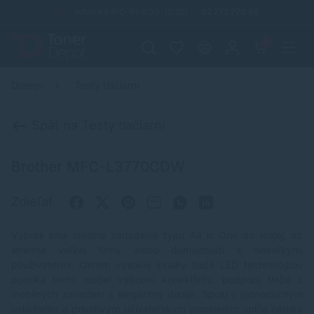
Infolinka (PO-PI: 8:00-15:30)
02 772 770 60
0
Domov
Testy tlačiarní
Späť na Testy tlačiarní
Brother MFC-L3770CDW
Zdieľať
Vybrali sme ideálne zariadenie typu All in One do malej, až
stredne veľkej firmy alebo domácnosti s niekoľkými
používateľmi. Okrem vysokej kvality tlače LED technológiou
ponúka tento model výbornú konektivitu, podporu tlače z
mobilných zariadení a elegantný dizajn. Spolu s jednoduchým
ovládaním a prívetivým užívateľským prostredím spĺňa nároky