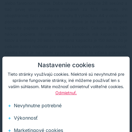
alebo farebnom režime. Doba ohrevu je približne 28 sekúnd a
tlač prvej strany zvládne tlačiareň za 15,5 sekundy. Pri
obojstrannej tlači získate za minútu 8 výtlačkov A4 v obidvoch
podporovaných režimoch. Veľmi dobre je na tom aj vstupná
kapacita papiera v základnej konfigurácii. Celkove je to 280
hárkov papiera. Hlavný vstupný zásobník má kapacitu 250
listov a voliteľný 30 listov. Výstupná kapacita je 150 listov, čo je
celkom dobrá hodnota pre menšiu kanceláriu alebo domácnosť.
Kvalita tlače je na veľmi vysokej úrovni a to vďaka pokročilej
LED technológii. Môžeme povedať, že výstupná kvalita je
Nastavenie cookies
nadpriemerná.
Tieto stránky využívajú cookies. Niektoré sú nevyhnutné pre
správne fungovanie stránky, iné môžeme používať len s
vaším súhlasom. Máte možnosť odmietnuť voliteľné cookies.
Plusy tlačiarne
Odmietnuť.
- kvalitné továrenské spracovanie (pevné plasty, kvalita
Nevyhnutne potrebné
súčiastok, stabilná konštrukcia)
- elegantný dizajn
Výkonnosť
- rýchlosť a kvalita tlače
- LED technológia
Marketingové cookies