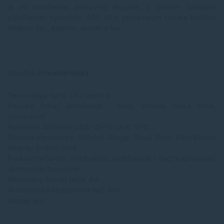
aj vo viacčlennej pracovnej skupine. V jednom zariadení
poháňanom výkonným 800 MHz procesorom získate kvalitnú
farebnú tlač, kopírku, skener a fax.
Stručná charakteristika
Technológia tlače: LED farebná
Použitie firma/ domácnosť : malá, stredne veľká firma,
domácnosť
Rozhranie tlačiarne: USB/ Wi-Fi/ LAN/ NFC
Mobilná konektivita: AirPrint/ Google Cloud Print/ iPrint&Scan/
Mopria/ Brother Print
Funkcie tlačiareň/ multifunkcia: multifunkcia - tlač/ kopírovanie/
skenovanie/faxovanie
Maximálny formát tlače: A4
Automatická obojstranná tlač: áno
Displej: áno