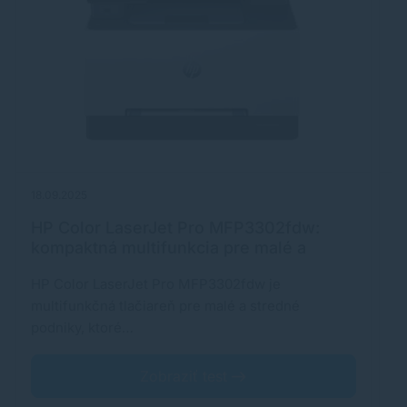
18.09.2025
26
HP Color LaserJet Pro MFP3302fdw:
E
kompaktná multifunkcia pre malé a
stredné firmy
HP Color LaserJet Pro MFP3302fdw je
H
multifunkčná tlačiareň pre malé a stredné
tl
podniky, ktoré…
Zobraziť test