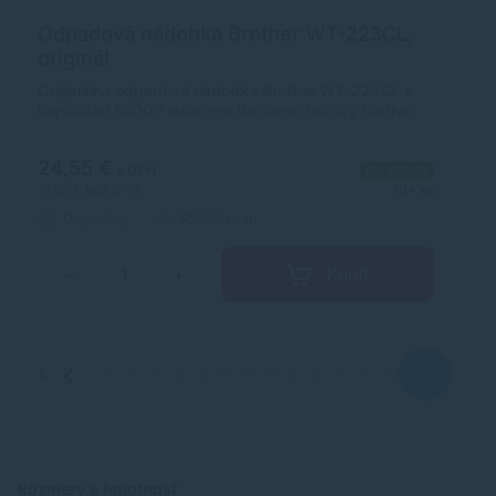
Odpadová nádobka Brother WT-223CL,
T
originál
(
Originálna odpadová nádobka Brother WT-223CL s
Al
kapacitou 50000 strán pre tlačiarne značky Brother.
vý
la
or
24,55 €
s DPH
Na sklade
19,96 €
bez DPH
10+ ks
8,
Originálny
50000 strán
Kúpiť
−
+
Rozmery a hmotnosť