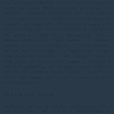
cez Wi-Fi alebo zapojením do LAN siete viete tlačiť z
akéhokoľvek miesta. Mobilná konektivita je dostupná pre
zariadenia s Androidom (Google Cloud Print) a pre mobilné
zariadenia s iOS (AirPrint). Tlačiť môžete aj pomocou mobilných
zariadení s technológiou NFC, ktorú multifunkcia podporuje. A
aby toho nebolo málo, zariadenie disponuje aj hostiteľským
USB portom pre priamu tlač z USB zariadení. Pomocou
aplikácie Brother Cloud môžete skenovať do vybraného
umiestnenia, služieb a aplikácií (ako sú e-mail, tlačiareň,
Microsoft Word, Excel alebo PowerPoint) a Web Connect
(zbierka aplikácií na pripojenie k cloudu, sociálnym médiám a
iným webom na internete). Web Connect je dodávaný s
niekoľkými preddefinovanými službami, vrátane Dropboxu,
Evernote, Disk Googlu a OneNote. Môžete si upraviť alebo
vytvoriť nové aplikácie Web Connect na pripojenie k vašim
obľúbeným webom.
Rýchlosť a kvalita tlače
Multifunkcia tlačí LED technológiou v rozlíšení tlače 2 400 x
600 Dpi. Za minútu vytlačí 24 strán A4 v monochromatickom