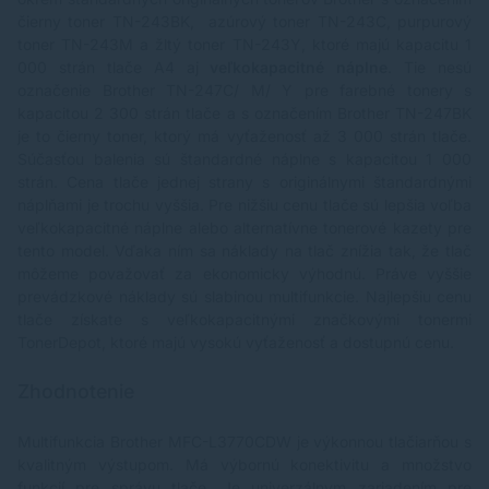
čierny toner
TN-243BK
, azúrový toner TN-243C, purpurový
toner TN-243M a žltý toner TN-243Y, ktoré majú kapacitu 1
000 strán tlače A4 aj
veľkokapacitné náplne
. Tie nesú
označenie
Brother TN-247C/ M/ Y
pre farebné tonery s
kapacitou 2 300 strán tlače a s označením Brother TN-247BK
je to čierny toner, ktorý má vyťaženosť až 3 000 strán tlače.
Súčasťou balenia sú štandardné náplne s kapacitou 1 000
strán. Cena tlače jednej strany s originálnymi štandardnými
náplňami je trochu vyššia. Pre nižšiu cenu tlače sú lepšia voľba
veľkokapacitné náplne alebo
alternatívne tonerové kazety
pre
tento model. Vďaka ním sa náklady na tlač znížia tak, že tlač
môžeme považovať za ekonomicky výhodnú. Práve vyššie
prevádzkové náklady sú slabinou multifunkcie. Najlepšiu cenu
tlače získate s veľkokapacitnými značkovými tonermi
TonerDepot
, ktoré majú vysokú vyťaženosť a dostupnú cenu.
Zhodnotenie
Multifunkcia Brother MFC-L3770CDW je výkonnou tlačiarňou s
kvalitným výstupom. Má výbornú konektivitu a množstvo
funkcií pre správu tlače. Je univerzálnym zariadením pre