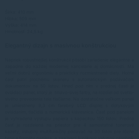
Šírka: 410 mm
Hĺbka: 509 mm
Výška: 414 mm
Hmotnosť: 24,5 kg
Elegantný dizajn s masívnou konštrukciou
Napriek robustnejšej konštrukcii pôsobí zariadenie elegantne a
zapadne do každej modernej kancelárie aj domácnosti. Má
veľmi dobrú ergonómiu a prakticky rozmiestnené diely. Horná
časť patrí plochému skeneru s automatickým podávačom
dokumentov na 50 listov. Hneď pod ním v prednej časti je
ovládací panel, ktorý je tmavo-sivej farby, na rozdiel od svetlo-
sivého prevedenia tela tlačiarne. Na dostatočne veľkom paneli
je umiestnený 9,3 cm farebný LCD displej s dotykovým
ovládaním, tlačidlá a numerická klávesnica. Časť pod panelom
je vyhradená výstupu papiera s kapacitou 150 listov. Predná
časť je rozdelená na priestor pre 4 samostatné tonerové
kazety, vstupný multifunkčný podávač na 30 listov pre rôzne
typy a formáty papiera, a zasúvací šuplíkový vstupný zásobník