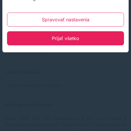
- multifunkčnosť (4 v 1)
- výborná konektivita
- hostiteľský USB port
Spravovať nastavenia
- kapacita papiera na vstupe (280 listov)
- duplex (automatická obojstranná tlač aj skenovanie)
- ADF (automatický podávač dokumentov 50 ks)
Prijať všetko
- pohodlné ovládanie
- 9,3 cm dotykový farebný displej
- pomer výkon a cena
Mínusy tlačiarne
- vyššie prevádzkové náklady
Náplne do tlačiarne
Tento model tlačí LED technológiou a pre tlač využíva 4
samostatné tonerové kazety (systém CMYK). Podporované sú
okrem štandardných originálnych tonerov Brother s označením