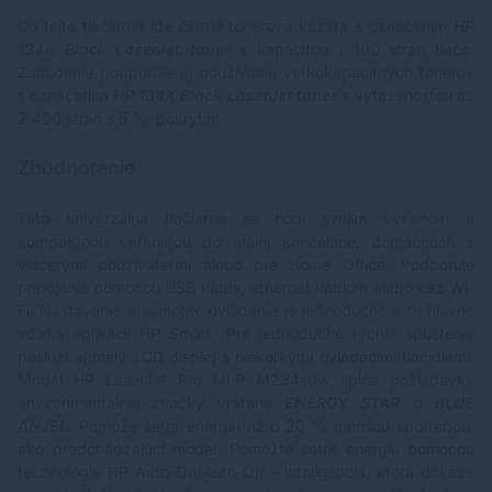
Do tejto tlačiarne ide
čierna tonerová kazeta
s označením
HP
134A Black LaserJet toner
s kapacitou 1 100 strán tlače.
Zariadenie podporuje aj používanie veľkokapacitných tonerov
s označením
HP 134X Black LaserJet toner
s vyťaženosťou až
2 400 strán s 5 % pokrytím.
Zhodnotenie
Táto univerzálna tlačiareň sa hodí svojim výkonom a
kompaktnou veľkosťou do malej kancelárie, domácnosti s
viacerými používateľmi alebo pre Home Office. Podporuje
pripojenie pomocou USB kábla, ethernet káblom alebo cez Wi-
Fi. Nastavenie a samotné ovládanie je jednoduché a to hlavne
vďaka aplikácii HP Smart. Pre jednoduché rýchle spustenie
poslúži aj malý LCD displej s niekoľkými ovládacími tlačidlami.
Model HP LaserJet Pro MFP M234sdw spĺňa požiadavky
environmentálnej značky vrátane
ENERGY STAR a BLUE
ANJEL
. Pomôže šetriť energiu až o 20 % menšou spotrebou,
ako predchádzajúci model. Pomôžte šetriť energiu pomocou
technológie HP Auto-On/Auto-Off – inteligencia, ktorá dokáže