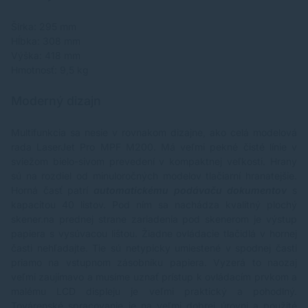
Šírka: 295 mm
Hĺbka: 308 mm
Výška: 418 mm
Hmotnosť: 9,5 kg
Moderný dizajn
Multifunkcia sa nesie v rovnakom dizajne, ako celá modelová
rada LaserJet Pro MPF M200. Má veľmi pekné čisté línie v
sviežom bielo-sivom prevedení v kompaktnej veľkosti. Hrany
sú na rozdiel od minuloročných modelov tlačiarní hranatejšie.
Horná časť patrí
automatickému podávaču dokumentov
s
kapacitou 40 listov. Pod ním sa nachádza kvalitný plochý
skener.na prednej strane zariadenia pod skenerom je výstup
papiera s vysúvacou lištou. Žiadne ovládacie tlačidlá v hornej
časti nehľadajte. Tie sú netypicky umiestené v spodnej časti
priamo na vstupnom zásobníku papiera. Vyzerá to naozaj
veľmi zaujímavo a musíme uznať prístup k ovládacím prvkom a
malému LCD displeju je veľmi praktický a pohodlný.
Továrenské spracovanie je na veľmi dobrej úrovni a použité