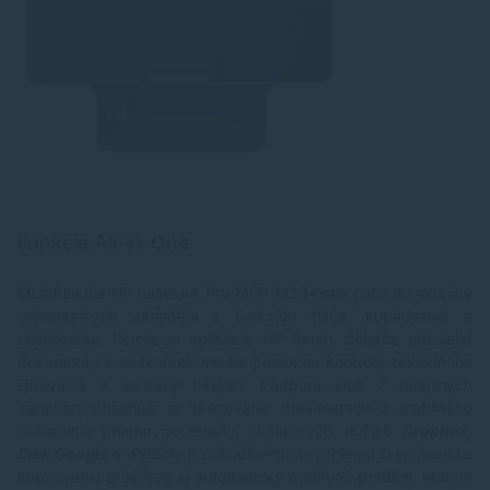
Funkcie All-in-One
Multifunkcia HP LaserJet Pro MFP M234sdw patrí do skupiny
univerzálnych zariadení s funkciou tlače, kopírovania a
skenovania. Pomocou aplikácie HP Smart dokáže odosielať
dokumenty z akékoľvek miesta pomocou kontroly základného
šifrovania a ochrany heslom. Podpora úloh z mobilných
zariadení obsahuje aj skenovanie dokumentov z mobilného
zariadenia priamo do emailu, cloudových služieb
Dropbox,
Disk Google
a ďalších. K pohodlnému a rýchlemu skenovaniu a
kopírovaniu prispieva aj automatický podávač predlôh, ktorým