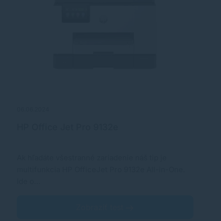
06.06.2024
29
HP Office Jet Pro 9132e
E
Ak hľadáte všestranné zariadenie náš tip je
U
multifunkcia HP OfficeJet Pro 9132e All-in-One.
vy
Ide o…
…
Zobraziť test