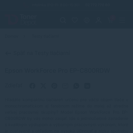
Infolinka (PO-PI: 8:00-15:30)
02 772 770 60
0
Domov
Testy tlačiarní
Späť na Testy tlačiarní
Epson WorkForce Pro EP-C800RDW
Zdieľať
Hľadáte kompaktnú tlačiareň určenú pre väčší objem tlače v
monochromatickom aj farebnom režime do malej až stredne
veľkej pracovnej skupiny? Model Epson WorkForce Pro EP-
C800RDW by vás mohol zaujať. Ide o jednoúčelové zariadenie
s kvalitným výstupom a výborným pracovným výkonom, ktoré
je zostavené s ohľadom na vysokú účinnosť a nízku spotrebu