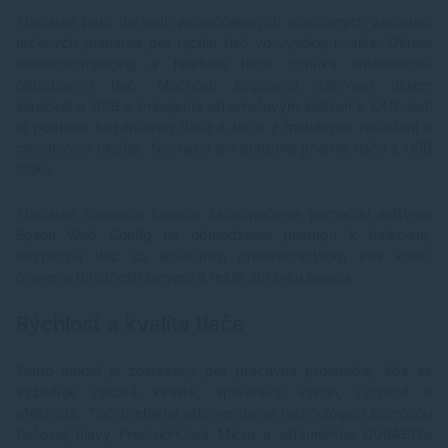
Tlačiareň patrí do radu jednoúčelových pracovných zariadení
určených primárne pre rýchlu tlač vo vysokej kvalite. Okrem
monochromatickej a farebnej tlače ponúka automatickú
obojstrannú tlač. Možnosti pripojenia zahŕňajú okrem
klasického USB a pripojenia ethernetovým káblom k LAN sieti
aj podporu bezdrôtovej tlače a tlače z mobilných zariadení a
cloudových úložísk. Nechýba ani podpora priamej tlače z USB
disku.
Tlačiareň obsahuje funkcie zabezpečenia pomocou softvéru
Epson Web Config na obmedzenie prístupu k funkciám,
bezpečnú tlač so spúšťaním prostredníctvom PIN kódu,
overenie totožnosti servera a režim správcu panela.
Rýchlosť a kvalita tlače
Tento model je zostavený pre pracovné prostredie, kde sa
vyžaduje vysoká kvalita, spoľahlivý výkon, rýchlosť a
efektivita. Tlač prebieha atramentovou technológiou pomocou
tlačovej hlavy PrecisionCore Micro a atramentov DURABrite