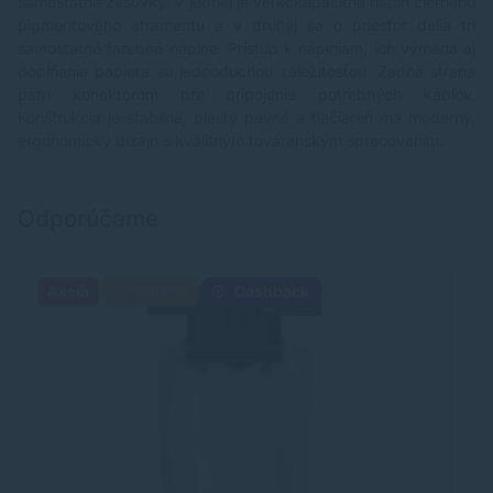
samostatné zásuvky. V jednej je veľkokapacitná náplň čierneho
pigmentového atramentu a v druhej sa o priestor delia tri
samostatné farebné náplne. Prístup k náplniam, ich výmena aj
dopĺňanie papiera sú jednoduchou záležitosťou. Zadná strana
patrí konektorom pre pripojenie potrebných káblov.
Konštrukcia je stabilná, plasty pevné a tlačiareň má moderný,
ergonomický dizajn s kvalitným továrenským spracovaním.
Odporúčame
Akcia
Darček
Cashback