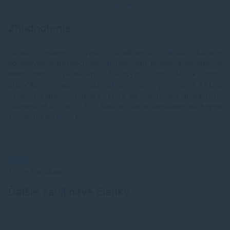
zdroj: epson
Zhodnotenie
Vďaka vysokému výkonu, kvalitnému výstupu, bohatej
konektivite a bezpečnostným funkciám prispieva tlačiareň k
efektívnemu vykonávaniu tlačových úloh. Ak k tomu
pripočítame vysokú výťažnosť atramentových náplní XXL a
vstupnú kapacitu papiera, ktorá sa dá rozšíriť prídavnými
zásobníkmi až na 1 830 hárkov, ide o konkurencieschopné
zariadenie do malej firmy.
TESTY TLAČIARNÍ
Ďalšie zaujímavé články