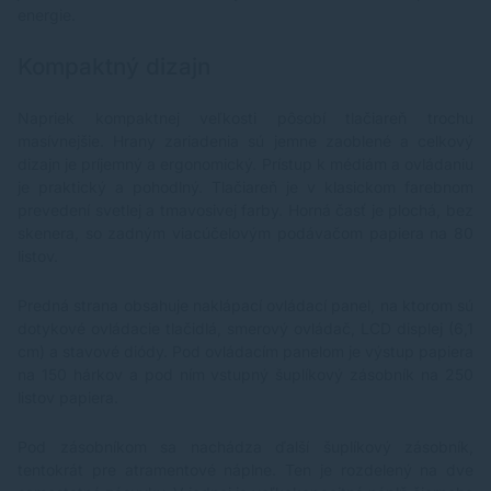
energie.
Kompaktný dizajn
Napriek kompaktnej veľkosti pôsobí tlačiareň trochu
masívnejšie. Hrany zariadenia sú jemne zaoblené a celkový
dizajn je príjemný a ergonomický. Prístup k médiám a ovládaniu
je praktický a pohodlný. Tlačiareň je v klasickom farebnom
prevedení svetlej a tmavosivej farby. Horná časť je plochá, bez
skenera, so zadným viacúčelovým podávačom papiera na 80
listov.
Predná strana obsahuje naklápací ovládací panel, na ktorom sú
dotykové ovládacie tlačidlá, smerový ovládač, LCD displej (6,1
cm) a stavové diódy. Pod ovládacím panelom je výstup papiera
na 150 hárkov a pod ním vstupný šuplíkový zásobník na 250
listov papiera.
Pod zásobníkom sa nachádza ďalší šuplíkový zásobník,
tentokrát pre atramentové náplne. Ten je rozdelený na dve