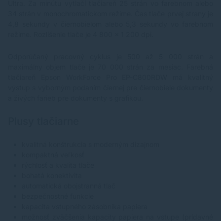
Ultra. Za minútu vytlačí tlačiareň 25 strán vo farebnom alebo
34 strán v monochromatickom režime. Čas tlače prvej strany je
4,8 sekundy v čiernobielom alebo 5,3 sekundy vo farebnom
režime. Rozlíšenie tlače je 4 800 x 1 200 dpi.
Odporúčaný pracovný cyklus je 500 až 5 000 strán a
maximálny objem tlače je 70 000 strán za mesiac. Farebná
tlačiareň Epson WorkForce Pro EP-C800RDW má kvalitný
výstup s výborným podaním čiernej pre čiernobiele dokumenty
a živých farieb pre dokumenty s grafikou.
Plusy tlačiarne
kvalitná konštrukcia s moderným dizajnom
kompaktná veľkosť
rýchlosť a kvalita tlače
bohatá konektivita
automatická obojstranná tlač
bezpečnostné funkcie
kapacita vstupného zásobníka papiera
možnosť zväčšenia kapacity papiera na vstupe (prídavné