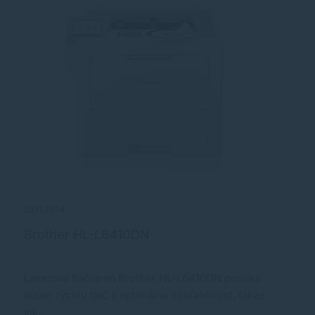
25.11.2024
15
Brother HL-L6410DN
L
Laserová tlačiareň Brother HL-L6410DN ponúka
R
super rýchlu tlač a optimálnu spoľahlivosť, takže
c
sa…
p