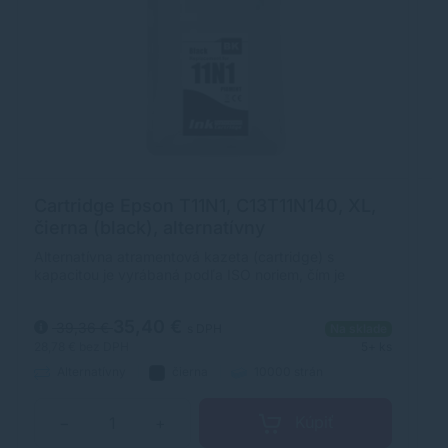
Cartridge Epson T11N1, C13T11N140, XL,
C
čierna (black), alternatívny
a
Alternatívna atramentová kazeta (cartridge) s
Al
kapacitou je vyrábaná podľa ISO noriem, čím je
ka
zabezpečená úplna kompatibilita s tlačiarňami Epson.
za
35,40 €
39,36 €
s DPH
Na sklade
28,78 €
bez DPH
5+ ks
28
Alternatívny
čierna
10000 strán
Kúpiť
−
+