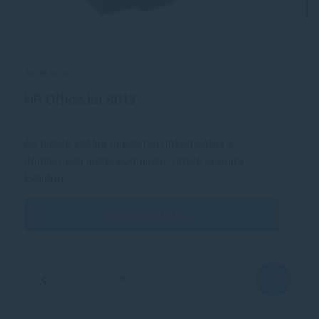
30.06.2020
27
HP OfficeJet 8013
B
Ak tlačíte väčšie množstvo dokumentov v
A
domácnosti alebo podnikáte, určite oceníte
p
kvalitnú…
k
Zobraziť test