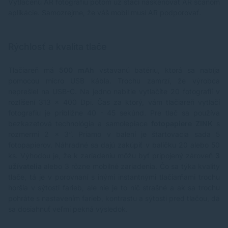
Vytlačenú AR fotografiu potom už stačí naskenovať AR scanom
aplikácie. Samozrejme, že váš mobil musí AR podporovať.
Rýchlosť a kvalita tlače
Tlačiareň má
500 mAh
vstavanú batériu, ktorá sa nabíja
pomocou micro USB kábla. Trochu zamrzí, že výrobca
neprešiel na USB-C. Na jedno nabitie vytlačíte 20 fotografií v
rozlíšení 313 x 400 Dpi. Čas za ktorý, vám tlačiareň vytlačí
fotografiu je približne 40 - 45 sekúnd. Pre tlač sa používa
bezkazetová technológia a samolepiace
fotopapiere ZINK
s
rozmermi 2 x 3“. Priamo v balení je štartovacia sada 5
fotopapierov. Náhradné sa dajú zakúpiť v balíčku 20 alebo 50
ks. Výhodou je, že k zariadeniu môžu byť pripojený zároveň
3
užívatelia
alebo 3 rôzne mobilné zariadenia. Čo sa týka kvality
tlače, tá je v porovnaní s inými instantnými tlačiarňami trochu
horšia v sýtosti farieb, ale nie je to nič strašné a ak sa trochu
pohráte s nastavením farieb, kontrastu a sýtosti pred tlačou, dá
sa dosiahnuť veľmi pekná výsledok.