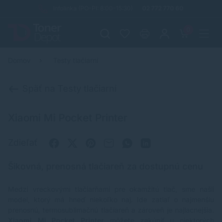
Infolinka (PO-PI: 8:00-15:30)
02 772 770 60
0
Domov
Testy tlačiarní
Späť na Testy tlačiarní
Xiaomi Mi Pocket Printer
Zdieľať
Šikovná, prenosná tlačiareň za dostupnú cenu
Medzi vreckovými tlačiarňami pre okamžitú tlač, sme našli
model, ktorý má hneď niekoľko naj. Ide zatiaľ o najmenšiu
prenosnú, termosublimačnú tlačiareň a zároveň je najlacnejšia.
Xiaomi Mi Pocket Printer
môžete zakúpiť u niektorých