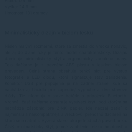
Hĺbka: 124 mm
Výška: 24,6 mm
Hmotnosť: 181 gramov
Minimalistický dizajn v bielom lesku
Nielen malými rozmermi, ktoré sa zmestia do vrecka nohavíc,
ale aj do dlane ruky je tento model charakteristický. Dizajnu
dominuje minimalistický štýl a ergonomicky zaoblené hrany.
Telo tlačiarne je z pevného ABS plastu v lesklom bielom
prevedení. Čelná strana obsahuje tenký slot pre výstup
fotografie a LED diódu, ktorá signalizuje stav zariadenia.
Konektor USB pre pripojenie je na zadnej strane, kde sa
nachádza aj tlačidlo pre zapnutie/ vypnutie a dve stavové
diódy. Tie informujú o stave batérie a pripojenia Bluetooth.
Vrchná časť tlačiarne obsahuje vysúvací kryt, pod ktorým sa
nachádza zásobník pre ZINK papier. Ide naozaj zatiaľ o
najmenšiu a najkompaktnejšiu vreckovú, prenosnú tlačiareň na
ktorú sme natrafili. Vyzerá skoro, ako jednoduchá powerbanka.
Čistý minimalisticky štýl, jemné zaoblenie, nízka hmotnosť a