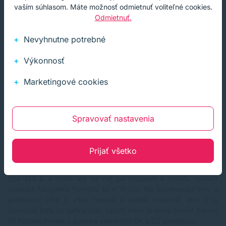
vaším súhlasom. Máte možnosť odmietnuť voliteľné cookies.
Odmietnuť.
Ak berieme do úvahy pomer funkčnosti, kvality tlače a cenu,
Nevyhnutne potrebné
má vrecková tlačiareň veľmi dobré skóre. Vďaka nízkej cene
môže byť hitom pre mladých ľudí, ktorým ide o zábavu a
Výkonnosť
nechcú investovať do malej tlačiarne vysokú sumu. Za svoje
peniaze dostanú veľmi slušnú kvalitu okamžitej tlače a navyše
Marketingové cookies
v štýlovom dizajne. Na párty sa môžu k tlačiarni pripojiť viacerí
užívatelia a vytlačiť si svoju momentku. Ako mínus hodnotíme
použitie micro USB konektora a náchylnosť lesklého povrchu na
mikroškrabance. Určite by sme ocenili, ak by výrobca prihodil
Spravovať nastavenia
do balenia aspoň látkové vrecúško. Toto nie je prvá tlačiareň
výrobcu Xiaomi. Pred nástupom tohto modelu do predaja, bola
veľmi obľúbenou prenosnou tlačiarňou na ázijskom trhu Xiaomi
Prijať všetko
Mijia Smart Portable Wirelles 6. Bola trochu väčšia a
pripomínala skôr tlačiareň Canon Selphy. Predávala sa sumu
cca 125 € a mohli ste na nej po pripojení k mobilu vytlačiť
klasické fotografie formátu 10 x 15 cm. Na slovenskom trhu u
predajcov sme ju však nenašli a jediná možnosť, ako si ju
objednať bola zo zahraničia. Oproti tomu je nový model Xiaomi
Mi Pocket Printer v ponuke viacerých SK a CZ predajcov.