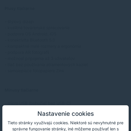
Plusy tlačiarne
- štýlový dizajn
- kvalitné továrenské spracovanie
- podpora OS Android, iOS
- konektivita Bluetooth 5.0
- kompaktné malé rozmery a ergonómia
- podpora AR fotografií
- možnosť pripojenia až 3 užívateľov
- tlač bez používania atramentových kaziet
- samolepiace fotopapiere Zink
Mínusy tlačiarne
- micro USB (bohužiaľ bez USB-C)
- lesklý povrch je náchylnejší k poškriabaniu
Nastavenie cookies
Tieto stránky využívajú cookies. Niektoré sú nevyhnutné pre
Krátke zhodnotenie
správne fungovanie stránky, iné môžeme používať len s