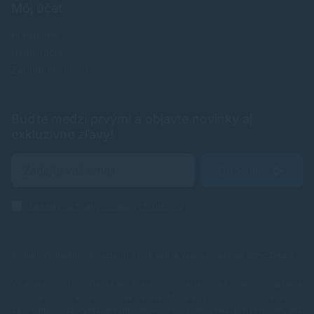
Môj účet
Prihlásenie
Registrácia
Zabudnuté heslo
Buďte medzi prvými a objavte novinky aj
exkluzívne zľavy!
Odoslať
Zásady ochrany osobných údajov
Spoľahlivé náplne do tlačiarní, ktoré šetria Vaše peniaze od
TonerDepot
.
V e-shope TonerDepot.sk (naplne-do-tlaciarni.sk) Vám prinášame
kvalitné tonery a atramentové náplne, ktoré sú plnohodnotnou náhradou
za originály – za výrazne výhodnejšie ceny. Tlačte viac, plaťte menej, bez