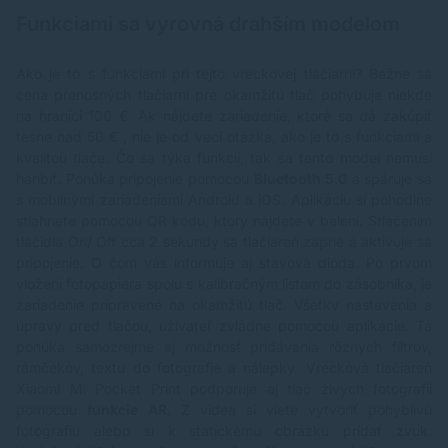
Funkciami sa vyrovná drahším modelom
Ako je to s funkciami pri tejto vreckovej tlačiarni? Bežne sa
cena prenosných tlačiarní pre okamžitú tlač pohybuje niekde
na hranici 100 €. Ak nájdete zariadenie, ktoré sa dá zakúpiť
tesne nad 50 € , nie je od veci otázka, ako je to s funkciami a
kvalitou tlače. Čo sa týka funkcií, tak sa tento model nemusí
hanbiť. Ponúka pripojenie pomocou
Bluetooth 5.0
a spáruje sa
s mobilnými zariadeniami Android a iOS. Aplikáciu si pohodlne
stiahnete pomocou QR kódu, ktorý nájdete v balení. Stlačením
tlačidla On/ Off cca 2 sekundy sa tlačiareň zapne a aktivuje sa
pripojenie. O čom vás informuje aj stavová dióda. Po prvom
vložení fotopapiera spolu s kalibračným listom do zásobníka, je
zariadenie pripravené na okamžitú tlač. Všetky nastavenia a
úpravy pred tlačou, užívateľ zvládne pomocou aplikácie. Tá
ponúka samozrejme aj možnosť pridávania rôznych filtrov,
rámčekov, textu do fotografie a nálepky. Vrecková tlačiareň
Xiaomi Mi Pocket Print podporuje aj tlač živých fotografií
pomocou
funkcie AR
. Z videa si viete vytvoriť pohyblivú
fotografiu alebo si k statickému obrázku pridať zvuk.