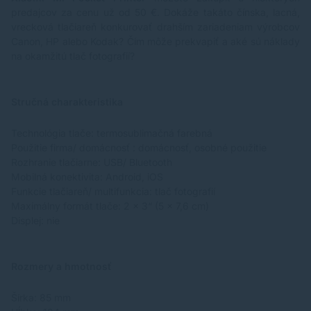
predajcov za cenu už od 50 €. Dokáže takáto čínska, lacná,
vrecková tlačiareň konkurovať drahším zariadeniam výrobcov
Canon, HP alebo Kodak? Čím môže prekvapiť a aké sú náklady
na okamžitú tlač fotografií?
Stručná charakteristika
Technológia tlače: termosublimačná farebná
Použitie firma/ domácnosť : domácnosť, osobné použitie
Rozhranie tlačiarne: USB/ Bluetooth
Mobilná konektivita: Android, iOS
Funkcie tlačiareň/ multifunkcia: tlač fotografií
Maximálny formát tlače: 2 x 3“ (5 x 7,6 cm)
Displej: nie
Rozmery a hmotnosť
Šírka: 85 mm