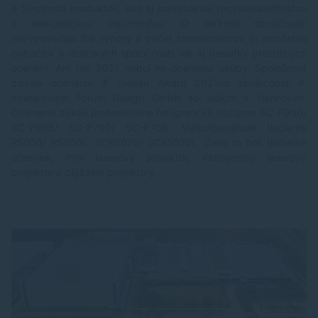
a životnosti produktov, ako aj maximálnou recyklovateľnosťou
a energetickou úspornosťou. O veľkosti spoločnosti
nevypovedajú iba výnosy a počet zamestnancov, či množstvo
pobočiek a dcérskych spoločností, ale aj desiatky prestížnych
ocenení. Ani rok 2021 nebol na ocenenia skúpy. Spoločnosť
získala ocenenia iF Design Award 2021od spoločnosti iF
Interantional Forum Design GmbH so sídlom v Hannoveri.
Ocenenie získali profesionálne fotografické tlačiarne SC-P900/
SC-P906/ SC-P700/ SC-P706. Veľkoformátové tlačiarne
R5000/ R5000L, SCR5070/ SCR5070L. Ďalej to boli tlačiarne
účteniek, mini laserový projektor, inteligentný laserový
projektor a digitálne projektory.