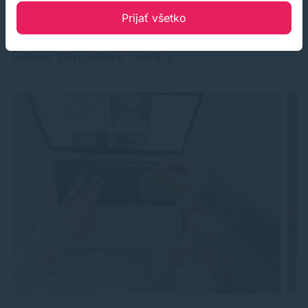
Prijať všetko
BLOG
Ďalšie zaujímavé články