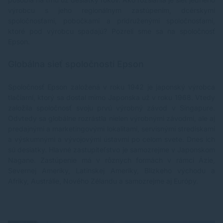
výrobcu s jeho regionálnym zastúpením, dcérskymi
spoločnosťami, pobočkami a pridruženými spoločnosťami,
ktoré pod výrobcu spadajú? Pozreli sme sa na spoločnosť
Epson.
Globálna sieť spoločnosti Epson
Spoločnosť Epson založená v roku 1942 je japonský
výrobca
tlačiarní
, ktorý sa dostal mimo Japonska už v roku 1968. Vtedy
založila spoločnosť svoju prvú výrobný závod v Singapure.
Odvtedy sa globálne rozrástla nielen výrobnými závodmi, ale aj
predajnými a marketingovými lokalitami, servisnými strediskami
a výskumnými a vývojovými ústavmi po celom svete. Dnes ich
sú desiatky. Hlavné zastupiteľstvo je samozrejme v Japonskom
Nagane. Zastúpenie má v rôznych formách v rámci Ázie,
Severnej Ameriky, Latinskej Ameriky, Blízkeho východu a
Afriky, Austrálie, Nového Zélandu a samozrejme aj Európy.