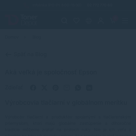
Infolinka (PO-PI: 8:00-15:30)
02 772 770 60
0
Domov
Blog
Späť na Blog
Aká veľká je spoločnosť Epson
Zdieľať
Výrobcovia tlačiarní v globálnom merítku
Výrobcov tlačiarní a produktov spojenými s tlačiarenským
priemyslom, ktorí majú globálne zastúpenie a dlhoročné
tradície môžeme zrátať na prstoch ruky. Nie je ich veľa a
pôsobia na trhu už desiatky rokov. Ako rozsiahla je sieť jedného