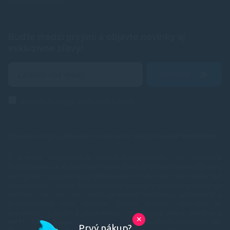
Zabudnuté heslo
Buďte medzi prvými a objavte novinky aj
exkluzívne zľavy!
Odoslať
Zásady ochrany osobných údajov
Spoľahlivé náplne do tlačiarní, ktoré šetria Vaše peniaze od
TonerDepot
.
V e-shope TonerDepot.sk (naplne-do-tlaciarni.sk) Vám prinášame
kvalitné tonery a atramentové náplne, ktoré sú plnohodnotnou náhradou
za originály – za výrazne výhodnejšie ceny. Tlačte viac, plaťte menej, bez
kompromisov v kvalite.
Naša prémiová rada náplní prechádza výstupnou
kontrolou, aby sme vám mohli garantovať maximálnu spoľahlivosť a
bezproblémový chod tlačiarne. Ostatné produkty vyberáme od
overených výrobcov a dodávateľov, ktorí spĺňajú prísne certifikácie
✕
SMTC, SIRA a Bureau Veritas
.
V ponuke nájdete náplne pre značky
HP,
Prvý nákup?