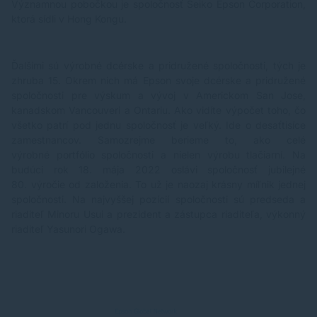
Významnou pobočkou je spoločnosť Seiko Epson Corporation,
ktorá sídli v Hong Kongu.
Ďalšími sú výrobné dcérske a pridružené spoločnosti, tých je
zhruba 15. Okrem nich má
Epson
svoje dcérske a pridružené
spoločnosti pre výskum a vývoj v Americkom San Jose,
kanadskom Vancouveri a Ontariu. Ako vidíte výpočet toho, čo
všetko patrí pod jednu spoločnosť je veľký. Ide o desaťtisíce
zamestnancov. Samozrejme berieme to, ako celé
výrobné portfólio spoločnosti a nielen výrobu tlačiarní. Na
budúci rok 18. mája 2022 oslávi spoločnosť jubilejné
80. výročie od založenia. To už je naozaj krásny míľnik jednej
spoločnosti. Na najvyššej pozícií spoločnosti sú predseda a
riaditeľ Minoru Usui a prezident a zástupca riaditeľa, výkonný
riaditeľ Yasunori Ogawa.