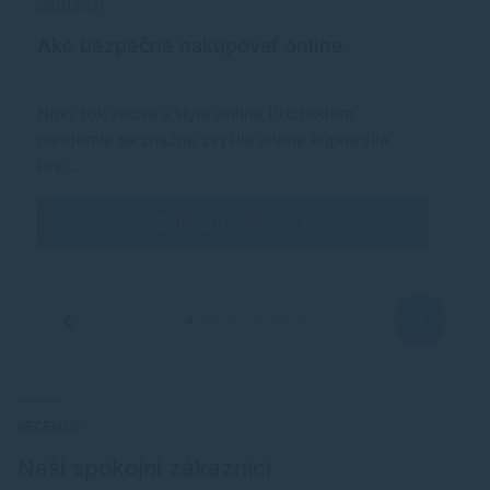
09.01.2021
24
Ako bezpečne nakupovať online
C
p
Nový rok znova v štýle online Príchodom
Č
pandémie sa značne zvýšila online kúpna sila.
za
Pre…
Zobraziť článok
RECENZIE
Naši spokojní zákazníci