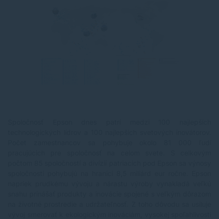
Spoločnosť Epson dnes patrí medzi 100 najlepších
technologických lídrov a 100 najlepších svetových inovátorov.
Počet zamestnancov sa pohybuje okolo 81 000 ľudí
pracujúcich pre spoločnosť na celom svete. S celkovým
počtom 85 spoločností a divízií patriacich pod Epson sa výnosy
spoločnosti pohybujú na hranici 8,5 miliárd eur ročne. Epson
napriek prudkému vývoju a nárastu výroby vynakladá veľkú
snahu prinášať produkty a inovácie spojené s veľkým dôrazom
na životné prostredie a udržateľnosť. Z toho dôvodu sa usiluje
vývoj smerovať k ekologickým inováciám, vysokej spoľahlivosti