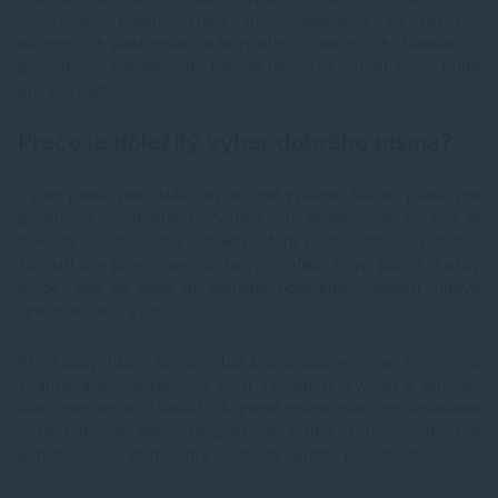
množstvom písiem, ktoré sú k dispozícii na rôznych
dizajnových platformách a bezplatných webových stránkach s
písmami, sa niekedy zdá takmer nemožné vybrať si, čo bude
pre vás najlepšie.
Prečo je dôležitý výber dobrého písma?
Výber písma pre vizitku by sa mal výrazne líšiť od písma pre
povedzme svadobné pozvánky. Pri akomkoľvek dizajne je
dôležité zvážiť všetky aspekty, ktoré tvoria hotový výsledok.
To platí pre prvky, ako sú farby, grafika a typ písma. Každý
prvok, keď sa spojí do jedného hotového výsledku, udáva
špecifický štýl a tón.
Ako každý dizajn, aj váš výber písma spárovaný so slovami na
stránke alebo obrazovke musí vyvolať určitý tón a emócie.
Niečo elegantné si zaslúži skriptové písmo, niečo profesionálne
čisté pätkové alebo bezpätkové písmo a niečo odvážne
potrebuje také písmo, aby okamžite upútalo pozornosť.