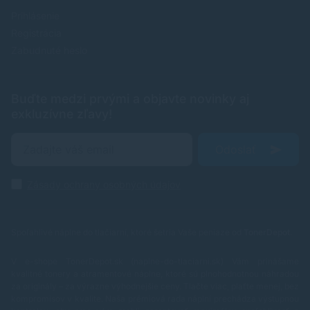
Prihlásenie
Registrácia
Zabudnuté heslo
Buďte medzi prvými a objavte novinky aj
exkluzívne zľavy!
Odoslať
Zásady ochrany osobných údajov
Spoľahlivé náplne do tlačiarní, ktoré šetria Vaše peniaze od
TonerDepot
.
V e-shope TonerDepot.sk (naplne-do-tlaciarni.sk) Vám prinášame
kvalitné tonery a atramentové náplne, ktoré sú plnohodnotnou náhradou
za originály – za výrazne výhodnejšie ceny. Tlačte viac, plaťte menej, bez
kompromisov v kvalite.
Naša prémiová rada náplní prechádza výstupnou