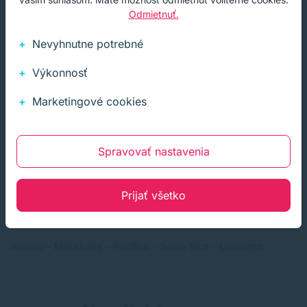
Odmietnuť.
Nevyhnutne potrebné
Výkonnosť
Nezvyčajné písma
Marketingové cookies
Zvláštne písma majú byť zábavné, energické a upútať
pozornosť každého čitateľa. Väčšina kreatívnych písiem sa
Spravovať nastavenia
vzhľadom na ich zložitú a tučnú povahu najlepšie používa iba
pre nadpisy, pretože ich použitie vo forme odstavcov by bolo
pre oko čitateľa príliš náročné.
Prijať všetko
Amatic – Milkshake – Pacifico - Spice Rice - Limelight