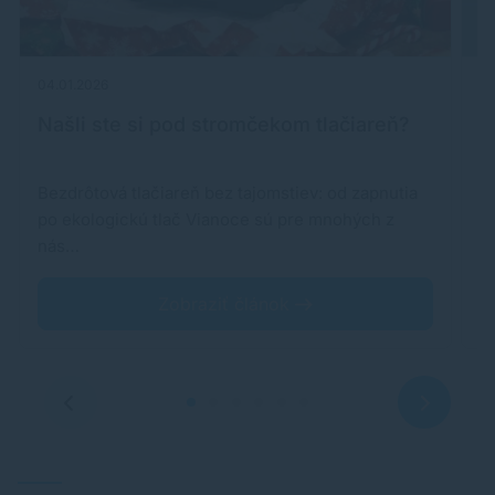
04.01.2026
25
Našli ste si pod stromčekom tlačiareň?
M
Bezdrôtová tlačiareň bez tajomstiev: od zapnutia
P
po ekologickú tlač Vianoce sú pre mnohých z
z
nás…
v
Zobraziť článok