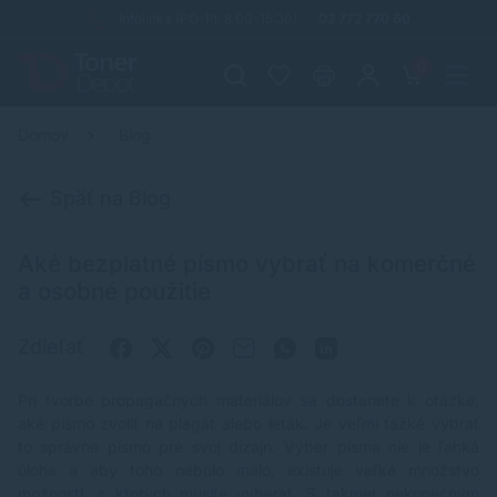
Infolinka (PO-PI: 8:00-15:30)
02 772 770 60
0
Domov
Blog
Späť na Blog
Aké bezplatné písmo vybrať na komerčné
a osobné použitie
Zdieľať
Pri tvorbe propagačných materiálov sa dostanete k otázke,
aké písmo zvoliť na plagát alebo leták. Je veľmi ťažké vybrať
to správne písmo pre svoj dizajn. Výber písma nie je ľahká
úloha a aby toho nebolo málo, existuje veľké množstvo
možností, z ktorých musíte vyberať. S takmer nekonečným