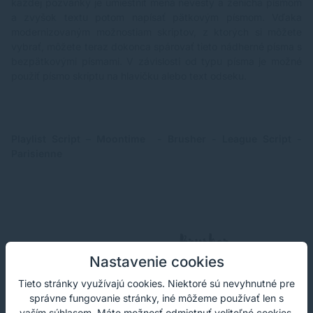
každej pozvánky je umiestniť mená nevesty a ženícha písmom
a zvyšok textu potom napísať pätkovým písmom. Vďaka
modernizovaným možnostiam skriptov, z ktorých si môžete
vybrať, môžete teraz dokonca spárovať tieto nádherné písma s
bezpätkovými písmami. V závislosti od typu písma je možné
použiť písmo skriptu na hlavičku alebo text odseku.
Playlist Script – Moontime - Brusher - League Script -
Parisienne
Nastavenie cookies
Tieto stránky využívajú cookies. Niektoré sú nevyhnutné pre
správne fungovanie stránky, iné môžeme používať len s
vaším súhlasom. Máte možnosť odmietnuť voliteľné cookies.