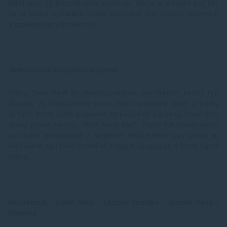
Našli sme 25 bezplatných možností, takže si môžete byť istí,
že si ľahko vyberiete svoje obľúbené pre tvorbu osobných
a profesionálnych návrhov.
Jednoduché bezpätkové písma
Písma Sans Serif sú vhodnou voľbou pre takmer každý typ
dizajnu. Vo francúzštine slovo „Sans“ znamená „bez“ a pätky
sú ťahy, ktoré vidíte pripojené ku každému písmenu, ktoré tieto
druhy písma nemajú; teda Sans Serif. Často ich označujeme,
ako čisté, jednoduché a moderné. Keďže tieto typy písma sú
minimálne, sú ľahko čitateľné a dobre sa spárujú s inými typmi
písma.
Montserrat -
Open Sans - League Spartan - Josefin Sans -
Poppins