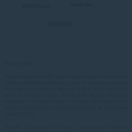
Písma skriptov
Skriptové písma sa môžu zdať zastaralé, ale ich nevyhnutnosť
zostáva evidentná, najmä preto, že je na výber toľko nových,
moderne vyzerajúcich skriptových písem. Písmo pripomína
písmo v kurzíve, takže akémukoľvek dizajnu poskytuje
elegantný a romantický nádych. Podobne ako zobrazovacie
fonty, aj skriptové fonty sa najlepšie používajú na zvýraznenie
niekoľkých slov.
Vezmite si pozvánku na svadbu – nadčasovým formátom