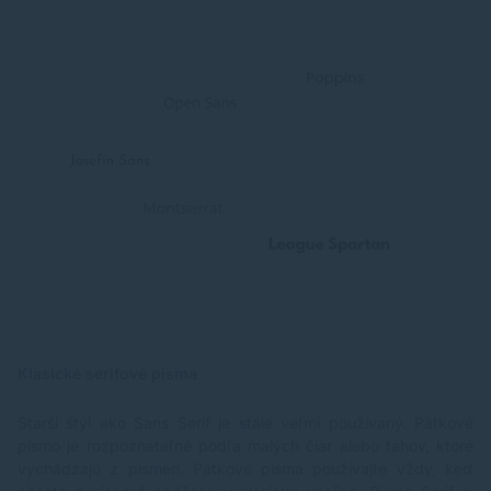
Klasické serifové písma
Starší štýl ako Sans Serif je stále veľmi používaný. Pätkové
písmo je rozpoznateľné podľa malých čiar alebo ťahov, ktoré
vychádzajú z písmen. Pätkové písma používajte vždy, keď