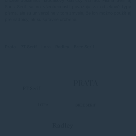
chcete dosiahnuť nadčasový klasický vzhľad. Písma Serif aj
Sans Serif sa vo všeobecnosti považujú za odsekové typy
písma, ale sú univerzálne v tom zmysle, že ich možno použiť aj
pre nadpisy, ak sú správne urobené.
Prata - PT Serif - Lora - Radley - Bree Serif