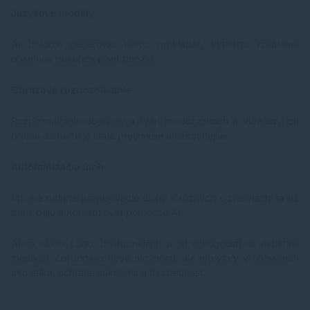
Jazykové modely
AI dokáže generovať texty, prekladať, vytvárať kreatívne
obsahy a dokonca písať poéziu.
Obrazové rozpoznávanie
Rozpoznávanie objektov a tvárí na obrázkoch a videách, ich
prepis do textu je stále presnejšie a užitočnejšie.
Automatizácia úloh
Mnohé rutinné prepisovacie úlohy v rôznych odvetviach sa už
dnes dajú automatizovať pomocou Ai.
Ai sa stáva čoraz dostupnejšou a jej schopnosti sa neustále
zlepšujú, čo prináša nové možnosti, ale aj výzvy v oblastiach
ako etika, ochrana súkromia a bezpečnosť.