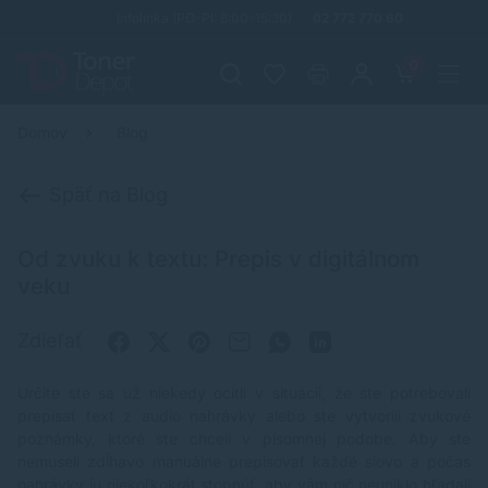
Infolinka (PO-PI: 8:00-15:30)
02 772 770 60
0
Domov
Blog
Späť na Blog
Od zvuku k textu: Prepis v digitálnom
veku
Zdieľať
Určite ste sa už niekedy ocitli v situácii, že ste potrebovali
prepísať text z audio nahrávky alebo ste vytvorili zvukové
poznámky, ktoré ste chceli v písomnej podobe. Aby ste
nemuseli zdĺhavo manuálne prepisovať každé slovo a počas
nahrávky ju niekoľkokrát stopnúť, aby vám nič neuniklo hľadali