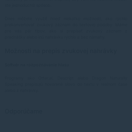
ste jednoduchší spôsob.
Dnes môžete využiť hneď niekoľko možností, ako rýchlo
prekonvertovať zvukový záznam do textovej podoby. Máme
pre vás pár tipov, ako si prepísať zvukový záznam z
prednášky alebo inú nahrávku rýchlo a bez námahy.
Možnosti na prepis zvukovej nahrávky
Softvér na rozpoznávanie hlasu
Programy ako Otter.ai, Descript alebo Dragon Naturally
Speaking prepisujú hovorené slovo do textu v reálnom čase
alebo z nahrávky.
Odporúčame