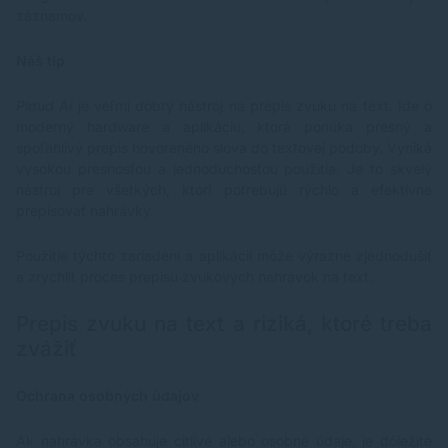
dodávky • Funkcia handsfree v spojení s mobilným
záznamov.
telefónom • Päť gumových protišmykových žebier na
spodnej strane reproduktora eliminujúce pohyb po
Náš tip
podložke pri prehrávaní • Praktické poutko pre
jednoduché zavesenie aj prenos reproduktora •
Ovládacie tlačidlá: 1) On/Off pre úplné
Plaud Ai
je veľmi dobrý nástroj na prepis zvuku na text. Ide o
zapnutie/vypnutie; 2) Multifunkčné tlačidlo „M“ pre:
moderný hardware a aplikáciu, ktorá ponúka presný a
Párovanie Bluetooth, Aktiváciu rádia; 3)Tlačidlá šípok
spoľahlivý prepis hovoreného slova do textovej podoby. Vyniká
pre: zvýšenie/zníženie alebo hlasitosti (krátke
vysokou presnosťou a jednoduchosťou použitia. Je to skvelý
stlačenie), posun medzi skladbami (dlhé stlačenie),
nástroj pre všetkých, ktorí potrebujú rýchlo a efektívne
prepínanie medzi rádiovými stanicami (dlhé stlačenie)
prepisovať nahrávky.
• LED kontrolka indikujúca: 1) Nabíjanie batérie (svieti
červeno); 2) Nízky stav batérie (preblikáva červeno);
3) Pripojenie/párovanie Bluetooth • Gumová
Použitie týchto zariadení a aplikácií môže výrazne zjednodušiť
vodotesná a prachotesná záslepka nabíjacieho portu
a zrýchliť proces prepisu zvukových nahrávok na text.
• Integrovaný mikrofón pre telefónne hovory s
funkciou hlasného hands-free do reproduktora •
Akustická signalizácia: 1)pri zapnutí/vypnutí
Prepis zvuku na text a riziká, ktoré treba
reproduktora; 2)pri spárovaní s Bluetooth; 3) pri
zvážiť
nízkom stave batérie • Funkcia automatického
vypnutia po 5 minútach nečinnosti • Doba potrebná
na nabitie na plnú kapacitu: 3 hodiny • Verzia
Ochrana osobných údajov
Bluetooth: 5.3 • Vstavaná nabíjacia batéria 1200 mAh
(3,7 V) • Vstup: 5V, 1A • Frekvenčné Rozsah: 100 Hz
Ak nahrávka obsahuje citlivé alebo osobné údaje, je dôležité
– 20 kHz • Hlučnosť: 85 dB • Dĺžka nabíjacieho kábla: