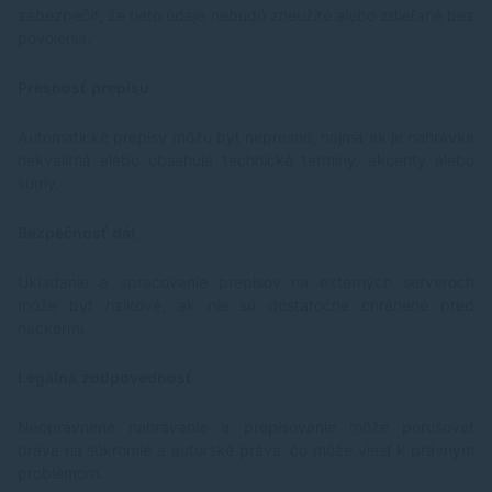
zabezpečiť, že tieto údaje nebudú zneužité alebo zdieľané bez
30 cm • Európska certifikácia RED, RoHS • Rozmery
reproduktora (dx š xv): 90 x 40 x 90 mm • Rozmer
povolenia.
balenia: 96 x 54 x 113 mm • Farba: čierna OBSAH
BALENIA: • Reproduktor • Nabíjací kábel • Návod na
Presnosť prepisu
obsluhu (SK/SK/EN/HU/RO/DE/IT/SI)
Automatické prepisy môžu byť nepresné, najmä ak je nahrávka
nekvalitná alebo obsahuje technické termíny, akcenty alebo
šumy.
Bezpečnosť dát
Ukladanie a spracovanie prepisov na externých serveroch
môže byť rizikové, ak nie sú dostatočne chránené pred
hackermi.
Legálna zodpovednosť
Neoprávnené nahrávanie a prepisovanie môže porušovať
práva na súkromie a autorské práva, čo môže viesť k právnym
problémom.