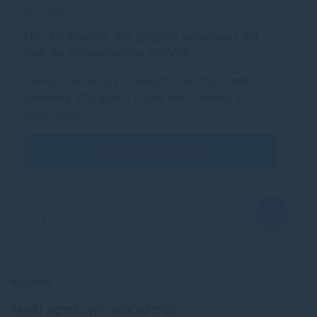
31.01.2018
28
HP Jet Fusion 3D: giganti posúvajú 3D
P
tlač na priemyselnú úroveň
t
Spoločnosť HP pred nejakým časom oznámila
M
uvedenie 3D tlačiarní na trh. Ide o modely s
v
označením…
č
Zobraziť článok
RECENZIE
Naši spokojní zákazníci