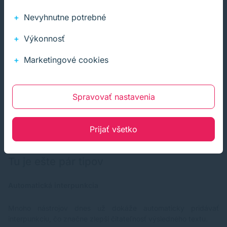
Uistite sa, že máte povolenie na nahrávanie prednášok, aby ste
Nevyhnutne potrebné
sa vyhli možným právnym problémom.
Výkonnosť
Presnosť
Marketingové cookies
Skontroluj automatické prepisy na chyby a nepresnosti, najmä
ak obsahujú odborné termíny alebo mená.
Spravovať nastavenia
Ak si to chcete ešte viac uľahčiť, použite kombináciu rôznych
nástrojov a techník, aby ste dosiahli čo najlepšie výsledky.
Prepisovanie prednášok môže byť naozaj game-changer pre
Prijať všetko
študentov!
Tu je ešte pár tipov
Automatická interpunkcia
Mnoho nástrojov dnes už dokáže automaticky pridávať
interpunkciu, čo značne zlepší čitateľnosť výsledného textu.