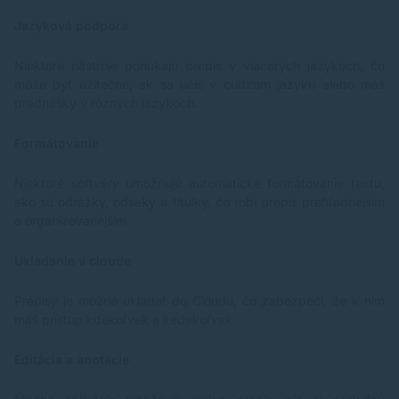
Jazyková podpora
Niektoré nástroje ponúkajú prepis v viacerých jazykoch, čo
môže byť užitočné, ak sa učíš v cudzom jazyku alebo máš
prednášky v rôznych jazykoch.
Formátovanie
Niektoré softvéry umožňujú automatické formátovanie textu,
ako sú odrážky, odseky a titulky, čo robí prepis prehľadnejším
a organizovanejším.
Ukladanie v cloude
Prepisy je možné ukladať do Cloudu, čo zabezpečí, že k nim
máš prístup kdekoľvek a kedykoľvek.
Editácia a anotácie