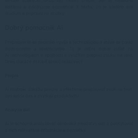
Mnohé aplikácie umožňujú nielen prepis, ale aj následnú
editáciu a pridávanie poznámok k textu, čo je ideálne pre
štúdium a prípravu na skúšky.
Dobrý pomocník Ai
Prepisovanie sa neustále vyvíja s technológiou a stáva sa čoraz
dostupnejšie a efektívnejšie. To je veľmi dobre vidieť na
Ai technológiach v spojitosti s využitím prepisu zvuku na text.
Dnes dokáže Ai robiť širokú škálu vecí:
Prepis
Ai nástroje dokážu presne a efektívne prepisovať zvuk na text,
čím šetria čas a zvyšujú produktivitu.
Analýza dát
Ai je schopná analyzovať obrovské množstvo dát a poskytovať
z nich relevantné informácie a poznatky.