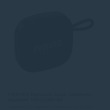
EVOLVEO TopSound, bezdr. vodotesný
X
bluetooth TOPSOUND-BK
• Bezdrôtový • Vodotesný • Prevádzka až 13 hodín •
Xi