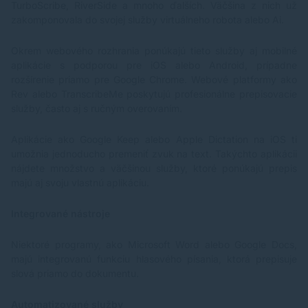
TurboScribe, RiverSide a mnoho ďalších. Väčšina z nich už
muziku na plné pecičky. Tvrďák, ktorý sa hneď tak
ničoho nezľakne Vďaka ochrannému krytiu IPX7 sa
zakomponovala do svojej služby virtuálneho robota alebo Ai.
tento prenosný Bluetooth reproduktor nebojí ani
poriadneho lejaku. Ide tak o neohrozeného bojovníka,
Okrem webového rozhrania ponúkajú tieto služby aj mobilné
ktorý si s nepriazňou počasia poradí lepšie ako mnohý
aplikácie s podporou pre iOS alebo Android, prípadne
meteorológ s predpoveďou. Či už sa vydáte na trek
rozšírenie priamo pre Google Chrome. Webové platformy ako
do hôr, k rybníku na piknik, alebo na lehátko k
bazénu, váš hudobný spoločník bude stále v plnej
Rev alebo TranscribeMe poskytujú profesionálne prepisovacie
kondícii. Nabíjací port tohto reproduktora je navyše
služby, často aj s ručným overovaním.
vybavený gumovou záslepkou, ktorá je nielen
vodotesná, ale aj prachotesná. Nemusíte sa tak báť
Aplikácie ako Google Keep alebo Apple Dictation na iOS ti
ani toho, že sa vám do prístroja dostane piesok či iné
umožnia jednoducho premeniť zvuk na text. Takýchto aplikácii
nečistoty. Maratón miesto šprintu 13 hodín
nepretržitého prehrávania? To nie je ľan číslo, to je
nájdete množstvo a väčšinou služby, ktoré ponúkajú prepis
skutočný hudobný maratón. Vstavaná batéria s
majú aj svoju vlastnú aplikáciu.
kapacitou 1200 mAh vám zabezpečí, že hudba bude
zníť od prvého paprsku slnka až do pozdných
Integrované nástroje
večerných hodín. A až sa energia predsa len vyčerpá,
nabíjanie pomocou moderného portu USB-C vráti
muziku v plnej sile do hry iba za tri hodiny (potrebný
Niektoré programy, ako Microsoft Word alebo Google Docs,
nabíjací kábel s dĺžkou 30 cm je súčasťou základného
majú integrovanú funkciu hlasového písania, ktorá prepisuje
balenia). EVOLVEO TopSound navyše veľmi dobre vie,
slová priamo do dokumentu.
kedy má odpočívať. Keď sa z neho päť minút neozve
jediný tón, automaticky sa vypne, čím šetrí
drahocennú energiu. Počúvanie rádia aj poriadna
Automatizované služby