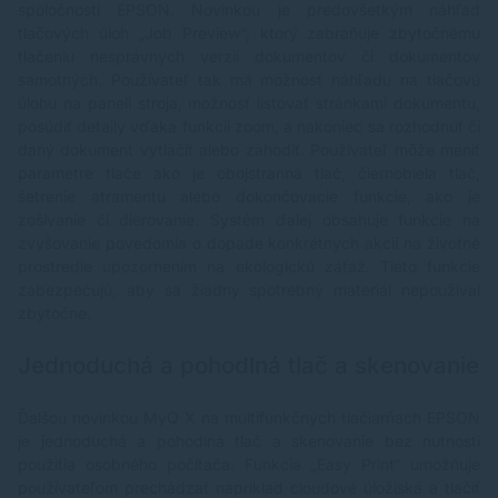
spoločnosti EPSON. Novinkou je predovšetkým náhľad
tlačových úloh „Job Preview“, ktorý zabraňuje zbytočnému
tlačeniu nesprávnych verzií dokumentov či dokumentov
samotných. Používateľ tak má možnosť náhľadu na tlačovú
úlohu na paneli stroja, možnosť listovať stránkami dokumentu,
posúdiť detaily vďaka funkcii zoom, a nakoniec sa rozhodnúť či
daný dokument vytlačiť alebo zahodiť. Používateľ môže meniť
parametre tlače ako je obojstranná tlač, čiernobiela tlač,
šetrenie atramentu alebo dokončovacie funkcie, ako je
zošívanie či dierovanie. Systém ďalej obsahuje funkcie na
zvyšovanie povedomia o dopade konkrétnych akcií na životné
prostredie upozornením na ekologickú záťaž. Tieto funkcie
zabezpečujú, aby sa žiadny spotrebný materiál nepoužíval
zbytočne.
Jednoduchá a pohodlná tlač a skenovanie
Ďalšou novinkou MyQ X na multifunkčných tlačiarňach EPSON
je jednoduchá a pohodlná tlač a skenovanie bez nutnosti
použitia osobného počítača. Funkcia „Easy Print“ umožňuje
používateľom prechádzať napríklad cloudové úložiská a tlačiť