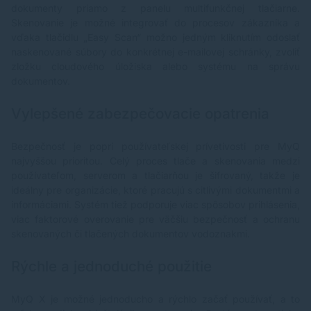
dokumenty priamo z panelu multifunkčnej tlačiarne.
Skenovanie je možné integrovať do procesov zákazníka a
vďaka tlačidlu „Easy Scan“ možno jedným kliknutím odoslať
naskenované súbory do konkrétnej e-mailovej schránky, zvoliť
zložku cloudového úložiska alebo systému na správu
dokumentov.
Vylepšené zabezpečovacie opatrenia
Bezpečnosť je popri používateľskej prívetivosti pre MyQ
najvyššou prioritou. Celý proces tlače a skenovania medzi
používateľom, serverom a tlačiarňou je šifrovaný, takže je
ideálny pre organizácie, ktoré pracujú s citlivými dokumentmi a
informáciami. Systém tiež podporuje viac spôsobov prihlásenia,
viac faktorové overovanie pre väčšiu bezpečnosť a ochranu
skenovaných či tlačených dokumentov vodoznakmi.
Rýchle a jednoduché použitie
MyQ X je možné jednoducho a rýchlo začať používať, a to