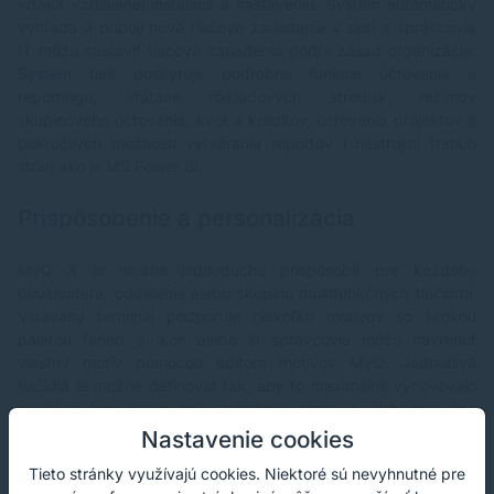
vďaka vzdialenej inštalácii a nastaveniu. Systém automaticky
vyhľadá a pripojí nové tlačové zariadenia v sieti a správcovia
IT môžu nastaviť tlačové zariadenia podľa zásad organizácie.
Systém tiež poskytuje podrobné funkcie účtovania a
reportingu, vrátane nákladových stredísk, režimov
skupinového účtovania, kvót a kreditov, účtovania projektov a
pokročilých možností vytvárania reportov i nástrojmi tretích
strán ako je MS Power BI.
Prispôsobenie a personalizácia
MyQ X je možné jednoducho prispôsobiť pre každého
používateľa, oddelenie alebo skupinu multifunkčných tlačiarní.
Vstavaný terminál podporuje niekoľko motívov so širokou
paletou farieb a ikon alebo si správcovia môžu navrhnúť
vlastný motív pomocou editora motívov MyQ. Jednotlivé
tlačidlá je možné definovať tak, aby to maximálne vyhovovalo
používateľom a umožnilo ovládanie stroja a úloh na jedno
stlačenie tlačidla.
Nastavenie cookies
Tieto stránky využívajú cookies. Niektoré sú nevyhnutné pre