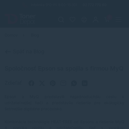
Infolinka (PO-PI: 8:00-15:30)
02 772 770 60
0
Domov
Blog
Späť na Blog
Spoločnosť Epson sa spojila s firmou MyQ
Zdieľať
Epson a MyQ predstavili najjednoduchšiu cestu k
udržateľnejšej tlači a predstavila riešenie pre ekologicky
šetrnejšie digitálne pracovisko.
Kombinácia technológie HEAT-FREE od Epsonu a riešenie MyQ
X ponúka rýchlu a udržateľnejšiu tlač s vysokou