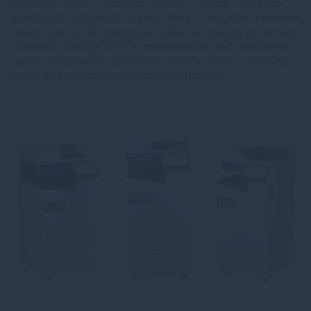
ovládanie stroja množstvo nových funkcií, vylepšení a
atraktívnych vizuálnych prvkov, ktoré z nej robia perfektné
riešenie pre každú organizáciu. Vďaka užívateľsky prívetivému
prostrediu uľahčuje MyQ X zamestnancom tlač, skenovanie a
správu dokumentov spôsobom, ktorý je rýchly, efektívny, a
predovšetkým šetrnejší k životnému prostrediu.