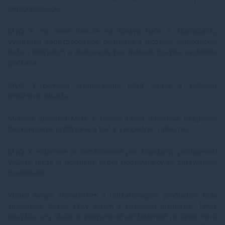
personalizáciou.
MyQ X má nové funkcie na správu tlače a digitalizáciu,
vylepšené zabezpečovacie opatrenia a možnosť jednoduchej
tlače s náhľadom a skenovanie bez nutnosti použitia osobného
počítača.
MyQ X pomáha organizáciám šetriť zdroje a znižovať
množstvo odpadu.
Mobilná aplikácia MyQ X Mobile Client umožňuje bezpečné
bezkontaktné prihlásenie a tlač z kancelárie i mimo nej.
MyQ X rozhranie je certifikované pre štandardy prístupnosti
WCAG, takže je dostupné aj pre používateľov so zdravotným
postihnutím.
Vďaka svojim inovatívnym a udržateľnejším produktom bola
spoločnosť Epson vždy lídrom v tlačovom priemysle. Teraz
povýšila svoj záväzok podporovať udržateľnosť na úplne novú