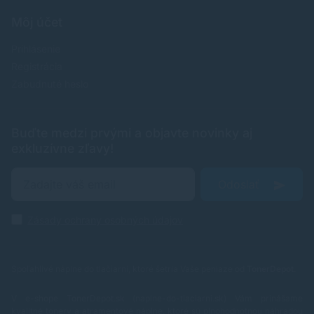
Môj účet
Prihlásenie
Registrácia
Zabudnuté heslo
Buďte medzi prvými a objavte novinky aj
exkluzívne zľavy!
Odoslať
Zásady ochrany osobných údajov
Spoľahlivé náplne do tlačiarní, ktoré šetria Vaše peniaze od
TonerDepot
.
V e-shope TonerDepot.sk (naplne-do-tlaciarni.sk) Vám prinášame
kvalitné tonery a atramentové náplne, ktoré sú plnohodnotnou náhradou