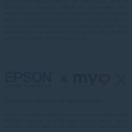
úroveň. Uzavrela partnerstvo so spoločnosťou MyQ a
prichádza s dokonalým riešením na udržateľnejšiu tlač.
Kombinácia patentovanej technológie Heat-Free od spoločnosti
Epson a pokročilých funkcií správy tlače a digitalizácie MyQ X
predstavuje revolučnú zmenu pre organizácie, ktoré chcú
minimalizovať svoju ekologickú stopu a zároveň zefektívniť
prácu s dokumentmi vo vnútri organizácie.
Dokonalé riešenie na správu tlače
MyQ X je výkonné riešenie na správu tlače a digitalizáciu, ktoré
rozširuje vlastnosti multifunkčných tlačiarní Epson. Nová
generácia riešení MyQ X má popri možnosti personalizovať