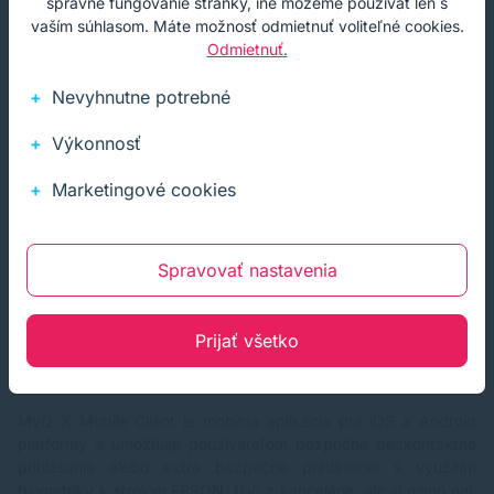
správne fungovanie stránky, iné môžeme používať len s
vaším súhlasom. Máte možnosť odmietnuť voliteľné cookies.
Odmietnuť.
Nevyhnutne potrebné
Výkonnosť
Marketingové cookies
Spravovať nastavenia
Prijať všetko
Mobilita a dostupnosť
MyQ X Mobile Client je mobilná aplikácia pre iOS a Android
platformy a umožňuje používateľom bezpečné bezkontaktné
prihlásenie alebo extra bezpečné prihlásenie s využitím
biometriky k strojom EPSON, tlač z kancelárie, ale aj mimo nej.