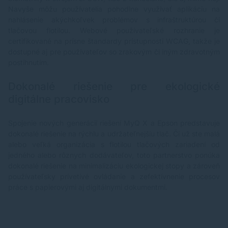
Navyše môžu používatelia pohodlne využívať aplikáciu na
nahlásenie akýchkoľvek problémov s infraštruktúrou či
tlačovou flotilou. Webové používateľské rozhranie je
certifikované na prísne štandardy prístupnosti WCAG, takže je
dostupné aj pre používateľov so zrakovým či iným zdravotným
postihnutím.
Dokonalé riešenie pre ekologické
digitálne pracovisko
Spojenie nových generácií riešení MyQ X a Epson predstavuje
dokonalé riešenie na rýchlu a udržateľnejšiu tlač. Či už ste malá
alebo veľká organizácia s flotilou tlačových zariadení od
jedného alebo rôznych dodávateľov, toto partnerstvo ponúka
dokonalé riešenie na minimalizáciu ekologickej stopy a zároveň
používateľsky prívetivé ovládanie a zefektívnenie procesov
práce s papierovými aj digitálnymi dokumentmi.