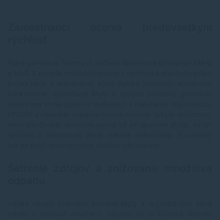
Zamestnanci ocenia predovšetkým
rýchlosť
Nová generácia firemných tlačiarní WorkForce Enterprise AM-C
a MyQ X prináša revolučnú zmenu v rýchlosti a efektivite práce
počas tlače a skenovania, ktoré ďaleko presahujú schopnosti
konkurencie. Spoločnosť MyQ X vyvíjala poslednú generáciu
riešení pre stroje Epson v spolupráci s materskou organizáciou
EPSON a úspešne implementovala riešenia takým spôsobom,
ktoré používateľ okamžite pozná už pri spustení stroja, začatí
tlačovej či skenovacej akcie vrátane dokončenia. Používateľ
tak pri práci strávi pri stroji doslova pár sekúnd.
Šetrenie zdrojov a znižovanie množstva
odpadu
Vďaka novým funkciám pomáha MyQ X organizáciám šetriť
zdroje a znižovať množstvo odpadu, čo je kľúčová filozofia