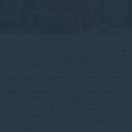
Aj vy sa počas horúčav trápite v kancelárii, kde teplota stúpa a
sústredenie klesá? Pre firmy už nejde len o pohodlie
zamestnancov, ale aj o výkon, zdravie, náklady na chladenie a
schopnosť prispôsobiť pracovný režim čoraz teplejším letám.
Horúčava už nie je len dovolenková téma
Horúčavy si často spájame s rozpálenými ulicami, preplnenými
kúpaliskami alebo turistickými destináciami, ktoré sa počas leta
dostávajú na hranicu únosnosti. Vysoké teploty však čoraz
výraznejšie zasahujú aj obyčajný pracovný deň. Ak pracujete v
kancelárii, problém sa vás môže týkať rovnako ako ľudí na
stavbách, v skladoch, kuchyniach, doprave alebo
poľnohospodárstve.