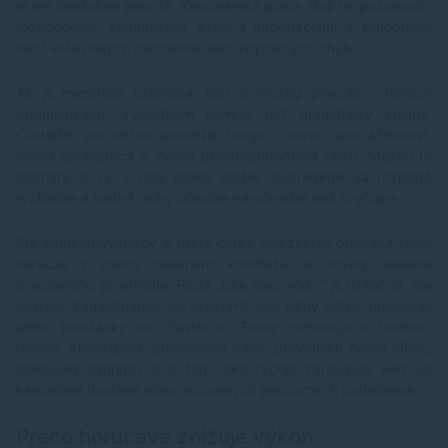
je len čiastočne pravda. Kancelárska práca stojí na pozornosti,
rozhodovaní, komunikácii, práci s informáciami a schopnosti
robiť veľa malých rozhodnutí bez zbytočných chýb.
Ak je miestnosť prehriata, telo aj mozog pracujú v horších
podmienkach. Výsledkom nemusí byť dramatický kolaps.
Častejšie prichádza pomalšie tempo, únava, podráždenosť,
horšia spolupráca a vyššia pravdepodobnosť chýb. Možno to
poznáte aj vy: e-mail píšete dlhšie, sústredenie sa rozpadá
rýchlejšie a bežné úlohy pôsobia náročnejšie než zvyčajne.
Pre zamestnávateľov je preto čoraz dôležitejšie presunúť tému
horúčav z roviny osobného komfortu do roviny riadenia
pracovného prostredia. Rada „pite viac vody“ je užitočná, ale
nestačí. Zamestnanec vie ovplyvniť svoj pitný režim, oblečenie
alebo prestávky len čiastočne. Firma rozhoduje o budove,
tienení, klimatizácii, pracovnom čase, pravidlách home officu,
plánovaní mítingov a o tom, ako rýchlo zareaguje, keď sa
kancelária dostane mimo rozumných pracovných podmienok.
Prečo horúčava znižuje výkon