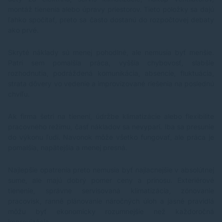
montáž tienenia alebo úpravy priestorov. Tieto položky sa dajú
ľahko spočítať, preto sa často dostanú do rozpočtovej debaty
ako prvé.
Skryté náklady sú menej pohodlné, ale nemusia byť menšie.
Patrí sem pomalšia práca, vyššia chybovosť, slabšie
rozhodnutia, podráždená komunikácia, absencie, fluktuácia,
strata dôvery vo vedenie a improvizované riešenia na poslednú
chvíľu.
Ak firma šetrí na tienení, údržbe klimatizácie alebo flexibilite
pracovného režimu, časť nákladov sa nevyparí. Iba sa presunie
do výkonu ľudí. Navonok môže všetko fungovať, ale práca je
pomalšia, napätejšia a menej presná.
Najlepšie opatrenia preto nemusia byť najlacnejšie v absolútnej
sume, ale majú dobrý pomer ceny a prínosu. Exteriérové
tienenie, správne servisovaná klimatizácia, zónovanie
pracovísk, ranné plánovanie náročných úloh a jasné pravidlá
môžu byť ekonomicky rozumnejšie než každoročná
improvizácia.