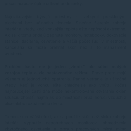
počas horúčav úplne odlišné podmienky.
Najrizikovejšie bývajú priestory s veľkými presklenými
plochami bez účinného tienenia. Slnečné žiarenie zohreje
interiér aj vtedy, keď vonkajšia teplota ešte nepôsobí extrémne.
Ak sa k tomu pridajú zapnuté monitory, notebooky, dokovacie
stanice, tlačiarne, osvetlenie a väčší počet ľudí v miestnosti,
kancelária sa môže prehriať skôr, než si to manažment
uvedomí.
Problém často nie je jeden „vinník“, ale súčet malých
zdrojov tepla a zle nastaveného režimu.
Práve preto majú
význam aj jednoduché opatrenia. Ranné vetranie je užitočné
vtedy, keď je vonku ešte chladnejšie ako vnútri. Počas
najhorúcejšej časti dňa môže nekontrolované otváranie okien
situáciu zhoršiť, najmä ak do miestnosti prúdi horúci vzduch z
ulice alebo rozpáleného dvora.
Tienenie má väčší efekt, ak sa použije skôr, než slnko zohreje
interiér. Vypnutie nepotrebných monitorov, obmedzenie
zbytočného osvetlenia a presun pracovných miest mimo