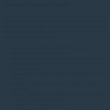
Čo môžu firmy urobiť hneď
Dobrá správa je, že prvé opatrenia nemusia byť technologicky
zložité ani extrémne drahé. Ich výhodou je nízky náklad a
okamžitý efekt. Nemajú nahradiť kvalitnú budovu, údržbu
klimatizácie ani dlhodobú adaptáciu, ale môžu znížiť riziko už
počas najbližšej vlny horúčav.
presunúť náročné úlohy a dôležité mítingy na ráno
umožniť častejšie krátke prestávky
zaviesť jasné pravidlá ranného vetrania a denného tienenia
skontrolovať nastavenie klimatizácie a smerovanie
prúdenia vzduchu
presunúť pracovné miesta mimo priameho slnka, ak je to
možné
obmedziť zbytočne zapnutú techniku, monitory a
osvetlenie
umožniť dočasný home office tam, kde sú domáce
podmienky lepšie než kancelária
zabezpečiť ľahko dostupnú pitnú vodu
uvoľniť dress code tam, kde to neohrozuje bezpečnosť ani