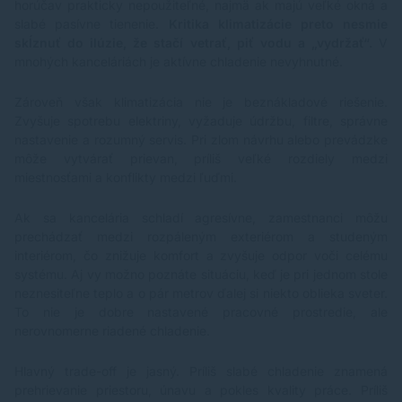
horúčav prakticky nepoužiteľné, najmä ak majú veľké okná a
slabé pasívne tienenie.
Kritika klimatizácie preto nesmie
skĺznuť do ilúzie, že stačí vetrať, piť vodu a „vydržať“.
V
mnohých kanceláriách je aktívne chladenie nevyhnutné.
Zároveň však klimatizácia nie je beznákladové riešenie.
Zvyšuje spotrebu elektriny, vyžaduje údržbu, filtre, správne
nastavenie a rozumný servis. Pri zlom návrhu alebo prevádzke
môže vytvárať prievan, príliš veľké rozdiely medzi
miestnosťami a konflikty medzi ľuďmi.
Ak sa kancelária schladí agresívne, zamestnanci môžu
prechádzať medzi rozpáleným exteriérom a studeným
interiérom, čo znižuje komfort a zvyšuje odpor voči celému
systému. Aj vy možno poznáte situáciu, keď je pri jednom stole
neznesiteľne teplo a o pár metrov ďalej si niekto oblieka sveter.
To nie je dobre nastavené pracovné prostredie, ale
nerovnomerne riadené chladenie.
Hlavný trade-off je jasný. Príliš slabé chladenie znamená
prehrievanie priestoru, únavu a pokles kvality práce. Príliš