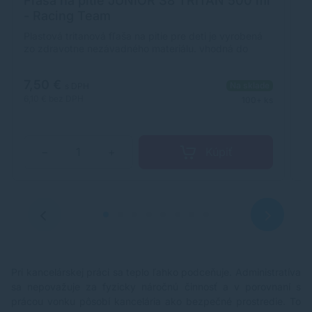
Fľaša na pitie JUNIOR S8 TRITAN 500 ml
F
- Racing Team
-
Plastová tritanová fľaša na pitie pre deti je vyrobená
Pl
zo zdravotne nezávadného materiálu. vhodná do
z
umývačky na maximálnu teplotu 80 °C fľaša nie je
um
vhodná na sýtené nápoje objem: 500 ml materiál:
vh
7,50 €
8
Na sklade
Tritan, neobsahuje BPA ani ftaláty
Tr
s DPH
6,10 €
bez DPH
6,
100+ ks
Kúpiť
−
+
Pri kancelárskej práci sa teplo ľahko podceňuje. Administratíva
sa nepovažuje za fyzicky náročnú činnosť a v porovnaní s
prácou vonku pôsobí kancelária ako bezpečné prostredie. To