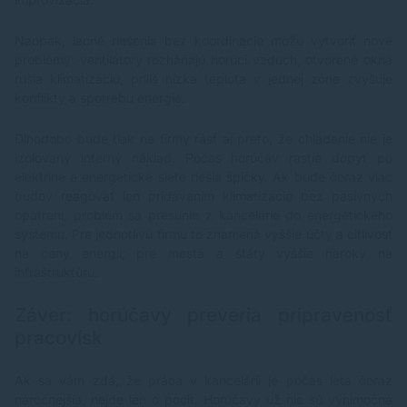
Naopak, lacné riešenia bez koordinácie môžu vytvoriť nové
problémy: ventilátory rozháňajú horúci vzduch, otvorené okná
rušia klimatizáciu, príliš nízka teplota v jednej zóne zvyšuje
konflikty a spotrebu energie.
Dlhodobo bude tlak na firmy rásť aj preto, že chladenie nie je
izolovaný interný náklad. Počas horúčav rastie dopyt po
elektrine a energetické siete riešia špičky. Ak bude čoraz viac
budov reagovať len pridávaním klimatizácie bez pasívnych
opatrení, problém sa presunie z kancelárie do energetického
systému. Pre jednotlivú firmu to znamená vyššie účty a citlivosť
na ceny energií; pre mestá a štáty vyššie nároky na
infraštruktúru.
Záver: horúčavy preveria pripravenosť
pracovísk
Ak sa vám zdá, že práca v kancelárii je počas leta čoraz
náročnejšia, nejde len o pocit. Horúčavy už nie sú výnimočná