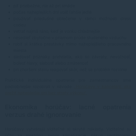
piť priebežne, nie až pri smäde
počas najteplejších dní voliť ľahšie jedlá
používať priedušné oblečenie v rámci možností dress
codeu
vetrať najmä ráno, keď je vonku chladnejšie
nesedieť zbytočne v priamom prúde studeného vzduchu
robiť si krátke prestávky mimo najteplejšieho pracovného
miesta
sledovať príznaky prehriatia, ako sú závraty, nevoľnosť,
bolesť hlavy, slabosť alebo zmätenosť
pri zhoršení stavu reagovať skôr, než sa problém rozvinie
Praktické individuálne opatrenia pre zamestnancov sme
podrobnejšie rozobrali v návode
„Horúčavy v kancelárii: ako
prežiť najteplejšie dni bez straty výkonu“.
Ekonomika horúčav: lacné opatrenia
verzus drahé ignorovanie
Horúčavy vytvárajú viditeľné aj skryté náklady. Viditeľné sú
účty za elektrinu, servis klimatizácie, nákup ventilátorov,