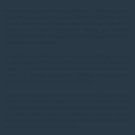
Keď je vám v práci príliš teplo, nejde len o subjektívny pocit.
Teplo vplýva na výkon nepriamo, ale veľmi prakticky
. Ak má
človek problém udržať tepelnú pohodu, časť jeho kapacity sa
presúva na zvládanie prostredia.
Horšie sa sústredí,
rýchlejšie sa unaví a častejšie robí rozhodnutia s nižšou
toleranciou voči rušeniu
.
Pri bežnej kancelárskej práci sa to prejaví nenápadne. E-mail
sa píše dlhšie, kontrola dokumentu je povrchnejšia, reakcie na
kolegov sú ostrejšie, telefonát s klientom je menej presný a
chyby sa objavia až neskôr. Problém nemusí vyzerať
dramaticky, ale počas celého dňa sa sčítava.
Dôležité je nepreceňovať jedno konkrétne číslo. Výskum vplyvu
teploty na kancelársky výkon nie je úplne jednotný, pretože
záleží na vlhkosti, prúdení vzduchu, aklimatizácii, oblečení,
type úlohy, kvalite spánku aj subjektívnej tolerancii. Silnejšie
dôkazy existujú pri fyzickej práci a všeobecnej tepelnej záťaži;
pri mentálnej práci je obraz zložitejší.