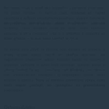
Kancelária môže pôsobiť ako bezpečné a pohodlné prostredie,
no počas horúčav to nemusí platiť.
Rizikové sú najmä
priestory s veľkými presklenými plochami, slabým tienením,
nevyváženou klimatizáciou alebo množstvom zapnutej
technik
y. Stačí niekoľko hodín pri okne, slabé prúdenie
vzduchu a plná miestnosť ľudí a z bežného pracoviska sa
stane priestor, v ktorom klesá komfort aj výkon.
Ku koncu júna 2026 sa Európa opäť dostala do situácie, v
ktorej vysoké teploty neboli len lokálnou epizódou, ale
regionálnym stresovým testom. Rekordy padali vo viacerých
krajinách, výstrahy sa týkali časti západnej, strednej, južnej aj
juhovýchodnej Európy a horúčavy mali dôsledky pre zdravie
ľudí, infraštruktúru, energetiku aj organizáciu práce. Tento
kontext je dôležitý:
firmy už neriešia výnimočný výkyv, ktorý
stačí nejako prečkať, ale opakujúcu sa prevádzkovú
podmienku
.
Odporúčame