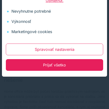
Odmietnuť.
Niekto otvorí okno počas najväčšieho tepla, niekto nastaví
klimatizáciu príliš nízko, niekto sa bojí povedať, že mu je zle,
Nevyhnutne potrebné
pretože nechce pôsobiť slabo. Jasné pravidlá znižujú chaos aj
napätie medzi ľuďmi.
Výkonnosť
Marketingové cookies
V európskom kontexte navyše nejde iba o dobrovoľný benefit.
Pravidlá sa medzi krajinami líšia, ale spoločný princíp je
podobný:
zamestnávateľ má riadiť riziká pracovného
prostredia vrátane tepelnej záťaže
. Niektoré krajiny používajú
Spravovať nastavenia
konkrétne teplotné limity alebo prahové hodnoty, iné pracujú
skôr s povinnosťou udržať bezpečné a primerané pracovné
podmienky.
Prijať všetko
Home office ako nástroj, nie univerzálne
riešenie
Home office môže byť počas horúčav praktickým nástrojom, ak
je kancelária prehriata a práca sa dá vykonať na diaľku. Jeho
výhodou je flexibilita: časť ľudí nemusí dochádzať v rozpálenej
doprave, firma zníži obsadenosť kancelárie, a tým aj vnútorné