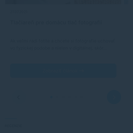
27.07.2021
16
Tlačiareň pre domácu tlač fotografií
T
Ak veľmi radi fotíte a chcete si fotografie uchovať
N
vo fyzickej podobe a nielen v digitálnej, skôr…
za
v
Zobraziť článok
RECENZIE