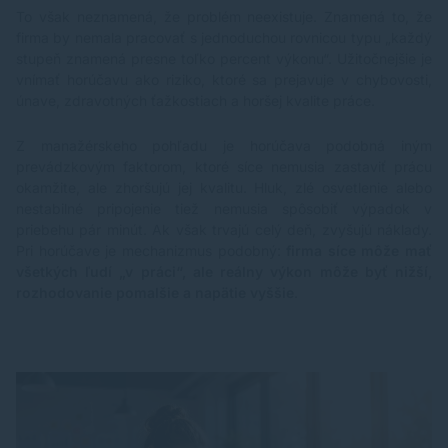
To však neznamená, že problém neexistuje. Znamená to, že
firma by nemala pracovať s jednoduchou rovnicou typu „každý
stupeň znamená presne toľko percent výkonu“. Užitočnejšie je
vnímať horúčavu ako riziko, ktoré sa prejavuje v chybovosti,
únave, zdravotných ťažkostiach a horšej kvalite práce.
Z manažérskeho pohľadu je horúčava podobná iným
prevádzkovým faktorom, ktoré síce nemusia zastaviť prácu
okamžite, ale zhoršujú jej kvalitu. Hluk, zlé osvetlenie alebo
nestabilné pripojenie tiež nemusia spôsobiť výpadok v
priebehu pár minút. Ak však trvajú celý deň, zvyšujú náklady.
Pri horúčave je mechanizmus podobný:
firma síce môže mať
všetkých ľudí „v práci“, ale reálny výkon môže byť nižší,
rozhodovanie pomalšie a napätie vyššie
.