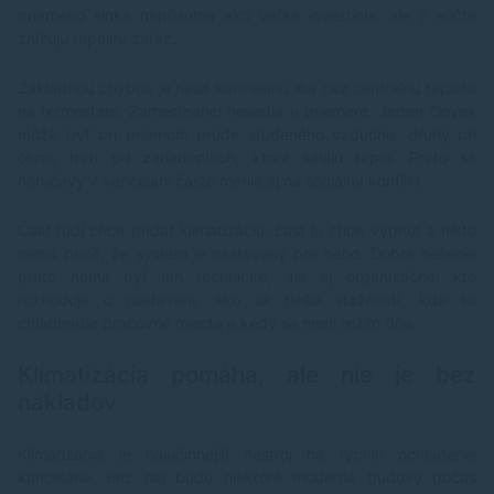
priameho slnka nepôsobia ako veľká investícia, ale v súčte
znižujú tepelnú záťaž.
Základnou chybou je riešiť kanceláriu iba cez centrálnu teplotu
na termostate. Zamestnanci nesedia v priemere. Jeden človek
môže byť pri priamom prúde studeného vzduchu, druhý pri
okne, tretí pri zariadeniach, ktoré sálajú teplo. Preto sa
horúčavy v kancelárii často menia aj na sociálny konflikt.
Časť ľudí chce pridať klimatizáciu, časť ju chce vypnúť a nikto
nemá pocit, že systém je nastavený pre neho. Dobré riešenie
preto nemá byť len technické, ale aj organizačné: kto
rozhoduje o nastavení, ako sa riešia sťažnosti, kde sú
chladnejšie pracovné miesta a kedy sa mení režim dňa.
Klimatizácia pomáha, ale nie je bez
nákladov
Klimatizácia je najúčinnejší nástroj na rýchle ochladenie
kancelárie. Bez nej budú niektoré moderné budovy počas