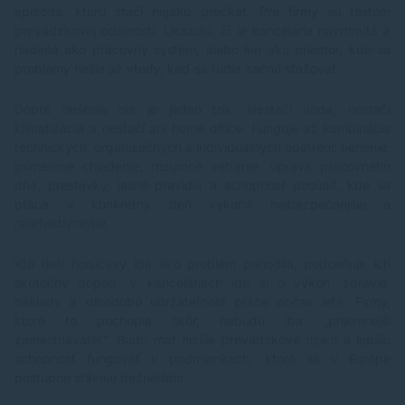
epizóda, ktorú stačí nejako prečkať. Pre firmy sú testom
prevádzkovej odolnosti. Ukazujú, či je kancelária navrhnutá a
riadená ako pracovný systém, alebo len ako priestor, kde sa
problémy riešia až vtedy, keď sa ľudia začnú sťažovať.
Dobré riešenie nie je jeden trik. Nestačí voda, nestačí
klimatizácia a nestačí ani home office. Funguje až kombinácia
technických, organizačných a individuálnych opatrení: tienenie,
primerané chladenie, rozumné vetranie, úprava pracovného
dňa, prestávky, jasné pravidlá a schopnosť posúdiť, kde sa
práca v konkrétny deň vykoná najbezpečnejšie a
najefektívnejšie.
Kto rieši horúčavy iba ako problém pohodlia, podceňuje ich
skutočný dopad. V kanceláriách ide aj o výkon, zdravie,
náklady a dlhodobú udržateľnosť práce počas leta. Firmy,
ktoré to pochopia skôr, nebudú iba „príjemnejší
zamestnávateľ“. Budú mať nižšie prevádzkové riziko a lepšiu
schopnosť fungovať v podmienkach, ktoré sa v Európe
postupne stávajú bežnejšími.