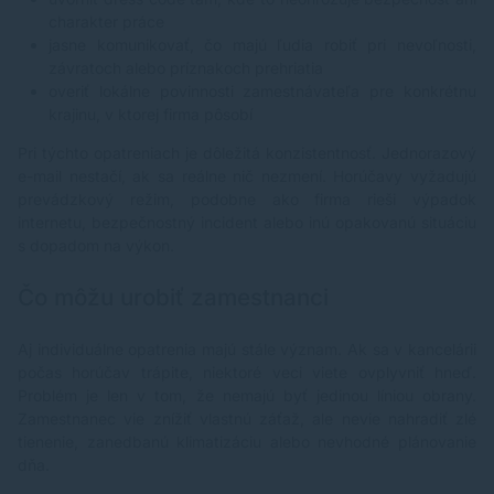
charakter práce
jasne komunikovať, čo majú ľudia robiť pri nevoľnosti,
závratoch alebo príznakoch prehriatia
overiť lokálne povinnosti zamestnávateľa pre konkrétnu
krajinu, v ktorej firma pôsobí
Pri týchto opatreniach je dôležitá konzistentnosť. Jednorazový
e-mail nestačí, ak sa reálne nič nezmení. Horúčavy vyžadujú
prevádzkový režim, podobne ako firma rieši výpadok
internetu, bezpečnostný incident alebo inú opakovanú situáciu
s dopadom na výkon.
Čo môžu urobiť zamestnanci
Aj individuálne opatrenia majú stále význam. Ak sa v kancelárii
počas horúčav trápite, niektoré veci viete ovplyvniť hneď.
Problém je len v tom, že nemajú byť jedinou líniou obrany.
Zamestnanec vie znížiť vlastnú záťaž, ale nevie nahradiť zlé
tienenie, zanedbanú klimatizáciu alebo nevhodné plánovanie
dňa.