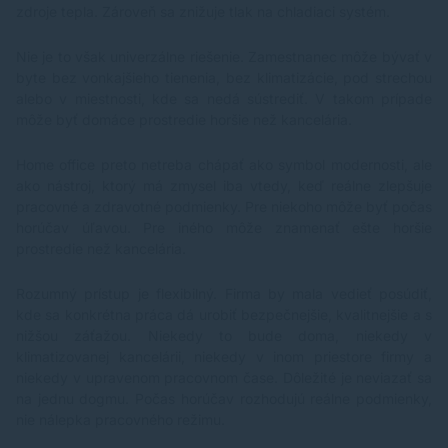
zdroje tepla. Zároveň sa znižuje tlak na chladiaci systém.
Nie je to však univerzálne riešenie. Zamestnanec môže bývať v
byte bez vonkajšieho tienenia, bez klimatizácie, pod strechou
alebo v miestnosti, kde sa nedá sústrediť. V takom prípade
môže byť domáce prostredie horšie než kancelária.
Home office preto netreba chápať ako symbol modernosti, ale
ako nástroj, ktorý má zmysel iba vtedy, keď reálne zlepšuje
pracovné a zdravotné podmienky. Pre niekoho môže byť počas
horúčav úľavou. Pre iného môže znamenať ešte horšie
prostredie než kancelária.
Rozumný prístup je flexibilný. Firma by mala vedieť posúdiť,
kde sa konkrétna práca dá urobiť bezpečnejšie, kvalitnejšie a s
nižšou záťažou. Niekedy to bude doma, niekedy v
klimatizovanej kancelárii, niekedy v inom priestore firmy a
niekedy v upravenom pracovnom čase. Dôležité je neviazať sa
na jednu dogmu. Počas horúčav rozhodujú reálne podmienky,
nie nálepka pracovného režimu.