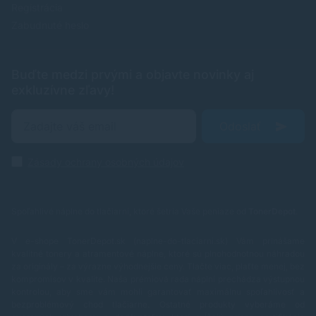
Registrácia
Zabudnuté heslo
Buďte medzi prvými a objavte novinky aj
exkluzívne zľavy!
Odoslať
Zásady ochrany osobných údajov
Spoľahlivé náplne do tlačiarní, ktoré šetria Vaše peniaze od
TonerDepot
.
V e-shope TonerDepot.sk (naplne-do-tlaciarni.sk) Vám prinášame
kvalitné tonery a atramentové náplne, ktoré sú plnohodnotnou náhradou
za originály – za výrazne výhodnejšie ceny. Tlačte viac, plaťte menej, bez
kompromisov v kvalite.
Naša prémiová rada náplní prechádza výstupnou
kontrolou, aby sme vám mohli garantovať maximálnu spoľahlivosť a
bezproblémový chod tlačiarne. Ostatné produkty vyberáme od