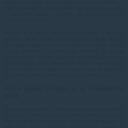
agresívne chladenie zvyšuje náklady, vytvára diskomfort a
môže byť energeticky neudržateľné. Cieľom preto nie je urobiť
z kancelárie chladnú miestnosť, ale stabilné pracovné
prostredie bez extrémov.
V praxi to znamená kombinovať klimatizáciu s tienením,
režimom vetrania, obmedzením vnútorných zdrojov tepla a
flexibilnejšou organizáciou práce. Ekonomicky dáva najväčší
zmysel chladenie, ktoré nerieši len následok, ale znižuje
potrebu chladiť. Ak budova cez deň zbytočne nasáva teplo,
klimatizácia iba draho kompenzuje chyby v tienení, vetraní
alebo prevádzke. Lacnejšie nie je vždy lepšie, ale najdrahšie
býva chladiť problém, ktorému sa dalo čiastočne predísť.
Práca počas horúčav je aj manažérska
téma
Horúčavy rýchlo ukážu, či firma chápe pracovné prostredie
ako súčasť výkonu, alebo iba ako kulisu. Zamestnanec môže
robiť individuálne opatrenia, ale ich účinok je obmedzený, ak
sedí osem hodín v prehriatej miestnosti bez tienenia, s